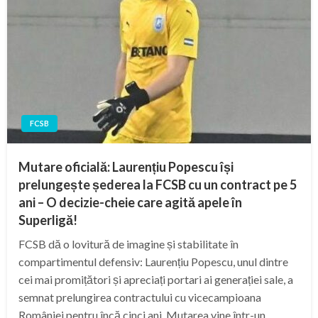
FCSB
Mutare oficială: Laurențiu Popescu își
prelungește șederea la FCSB cu un contract pe 5
ani – O decizie-cheie care agită apele în
Superligă!
FCSB dă o lovitură de imagine și stabilitate în
compartimentul defensiv: Laurențiu Popescu, unul dintre
cei mai promițători și apreciați portari ai generației sale, a
semnat prelungirea contractului cu vicecampioana
României pentru încă cinci ani. Mutarea vine într-un