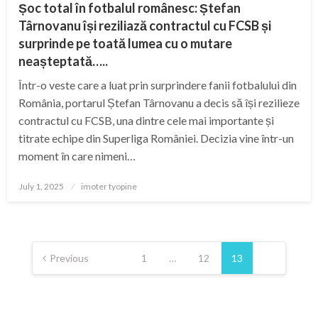
Șoc total în fotbalul românesc: Ștefan
Târnovanu își reziliază contractul cu FCSB și
surprinde pe toată lumea cu o mutare
neașteptată…..
Într-o veste care a luat prin surprindere fanii fotbalului din
România, portarul Ștefan Târnovanu a decis să își rezilieze
contractul cu FCSB, una dintre cele mai importante și
titrate echipe din Superliga României. Decizia vine într-un
moment în care nimeni…
Posted
July 1, 2025
imoter tyopine
on
Posts
pagination
Previous
1
…
12
13