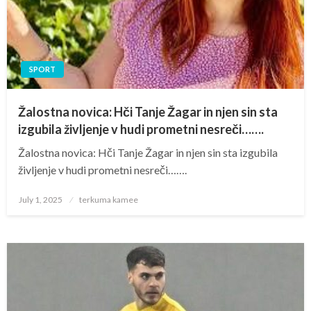
SPORT
Žalostna novica: Hči Tanje Žagar in njen sin sta
izgubila življenje v hudi prometni nesreči…….
Žalostna novica: Hči Tanje Žagar in njen sin sta izgubila
življenje v hudi prometni nesreči…….
Posted
July 1, 2025
terkuma kamee
on