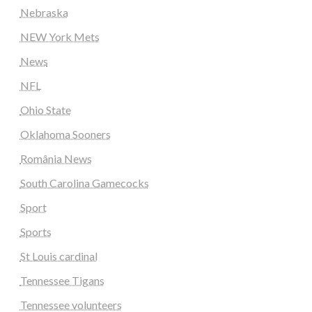
Nebraska
NEW York Mets
News
NFL
Ohio State
Oklahoma Sooners
România News
South Carolina Gamecocks
Sport
Sports
St Louis cardinal
Tennessee Tigans
Tennessee volunteers