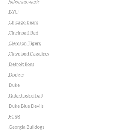
𝑏𝑢𝑙𝑔𝑎𝑟𝑖𝑎𝑛 𝑠𝑝𝑜𝑟𝑡𝑠
BYU
Chicago bears
Cincinnati Red
Clemson Tigers
Cleveland Cavaliers
Detroit lions
Dodger
Duke
Duke basketball
Duke Blue Devils
FCSB
Georgia Bulldogs