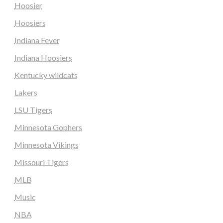
Hoosier
Hoosiers
Indiana Fever
Indiana Hoosiers
Kentucky wildcats
Lakers
LSU Tigers
Minnesota Gophers
Minnesota Vikings
Missouri Tigers
MLB
Music
NBA