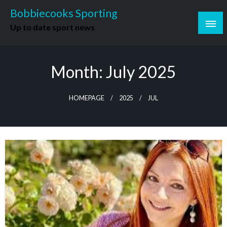
Skip
Bobbiecooks Sporting
to
Up to date sport news
content
Month:
July 2025
HOMEPAGE
2025
JUL