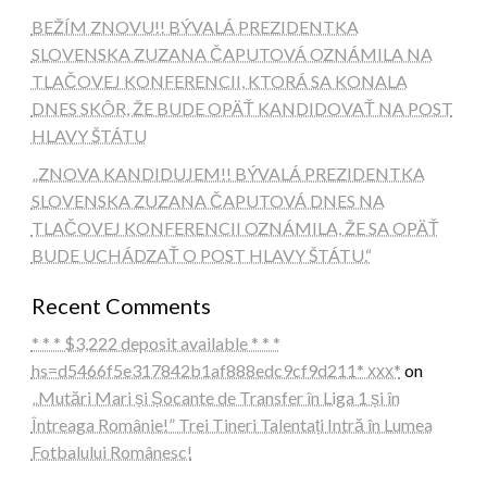
BEŽÍM ZNOVU!! BÝVALÁ PREZIDENTKA
SLOVENSKA ZUZANA ČAPUTOVÁ OZNÁMILA NA
TLAČOVEJ KONFERENCII, KTORÁ SA KONALA
DNES SKÔR, ŽE BUDE OPÄŤ KANDIDOVAŤ NA POST
HLAVY ŠTÁTU
„ZNOVA KANDIDUJEM!! BÝVALÁ PREZIDENTKA
SLOVENSKA ZUZANA ČAPUTOVÁ DNES NA
TLAČOVEJ KONFERENCII OZNÁMILA, ŽE SA OPÄŤ
BUDE UCHÁDZAŤ O POST HLAVY ŠTÁTU.“
Recent Comments
* * * $3,222 deposit available * * *
hs=d5466f5e317842b1af888edc9cf9d211* ххх*
on
„Mutări Mari și Șocante de Transfer în Liga 1 și în
Întreaga Românie!” Trei Tineri Talentați Intră în Lumea
Fotbalului Românesc!