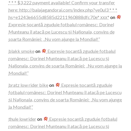
* * * $3,222 payment available! Confirm your transfer
here: http://balajagandorai.com/index.php?ye0ul3 * * *
hs=e1243e6655d8585d2211960888dfc70e* ххх*
on
Expresie șocantă zguduie fotbalul românesc: Dorinel
Munteanu îl atacă pe Lucescu și Naționala, convins de
soarta României: „Nu vom ajunge la Mondial!”
blakk smoke
on
Expresie șocantă zguduie fotbalul
românesc: Dorinel Munteanu îl atacă pe Lucescu și
Naționala, convins de soarta României: „Nu vom ajunge la
Mondial!”
bratz low rider bike
on
Expresie șocantă zguduie
fotbalul românesc: Dorinel Munteanu îl atacă pe Lucescu
și Naționala, convins de soarta României: „Nu vom ajunge
la Mondial!”
thule lowrider
on
Expresie șocantă zguduie fotbalul
românesc: Dorinel Munteanu îl atacă pe Lucescu și