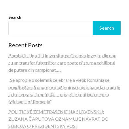
Search
Search
Recent Posts
Bombă în Liga 1! Universitatea Craiova lovește din nou
cu un transfer fulgerător care poate răsturna echilibrul
de putere din campionat…..
„Se apropie o solemnă celebrare a vieții: România se
pregătește să onoreze moștenirea unei icoane la un an de
la trecerea sa în neființă — omagiile continuă pentru
Michael I of Romania”
POLITICKÉ ZEMETRASENIE NA SLOVENSKU:
ZUZANA ČAPUTOVÁ OZNAMUJE NÁVRAT DO
SÚBOJA O PREZIDENTSKÝ POST