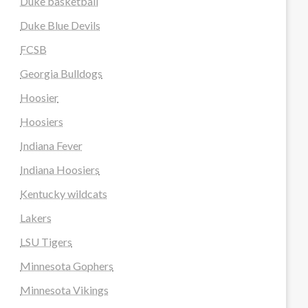
Duke basketball
Duke Blue Devils
FCSB
Georgia Bulldogs
Hoosier
Hoosiers
Indiana Fever
Indiana Hoosiers
Kentucky wildcats
Lakers
LSU Tigers
Minnesota Gophers
Minnesota Vikings