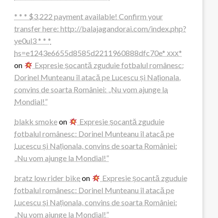
* * * $3,222 payment available! Confirm your
transfer here: http://balajagandorai.com/index.php?
ye0ul3 * * *
hs=e1243e6655d8585d2211960888dfc70e* ххх*
on
Expresie șocantă zguduie fotbalul românesc:
Dorinel Munteanu îl atacă pe Lucescu și Naționala,
convins de soarta României: „Nu vom ajunge la
Mondial!”
blakk smoke
on
Expresie șocantă zguduie
fotbalul românesc: Dorinel Munteanu îl atacă pe
Lucescu și Naționala, convins de soarta României:
„Nu vom ajunge la Mondial!”
bratz low rider bike
on
Expresie șocantă zguduie
fotbalul românesc: Dorinel Munteanu îl atacă pe
Lucescu și Naționala, convins de soarta României:
„Nu vom ajunge la Mondial!”