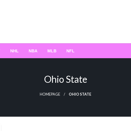
T
NHL
NBA
MLB
NFL
Ohio State
HOMEPAGE
OHIO STATE