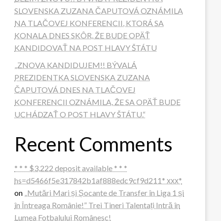
SLOVENSKA ZUZANA ČAPUTOVÁ OZNÁMILA
NA TLAČOVEJ KONFERENCII, KTORÁ SA
KONALA DNES SKÔR, ŽE BUDE OPÄŤ
KANDIDOVAŤ NA POST HLAVY ŠTÁTU
„ZNOVA KANDIDUJEM!! BÝVALÁ
PREZIDENTKA SLOVENSKA ZUZANA
ČAPUTOVÁ DNES NA TLAČOVEJ
KONFERENCII OZNÁMILA, ŽE SA OPÄŤ BUDE
UCHÁDZAŤ O POST HLAVY ŠTÁTU.“
Recent Comments
* * * $3,222 deposit available * * *
hs=d5466f5e317842b1af888edc9cf9d211* ххх*
on
„Mutări Mari și Șocante de Transfer în Liga 1 și
în Întreaga Românie!” Trei Tineri Talentați Intră în
Lumea Fotbalului Românesc!