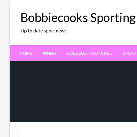
Skip
to
Bobbiecooks Sporting
content
Up to date sport news
HOME
WNBA
COLLEGE FOOTBALL
SPOR