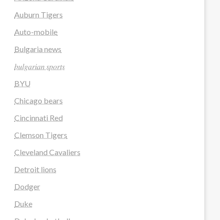
Auburn Tigers
Auto-mobile
Bulgaria news
𝑏𝑢𝑙𝑔𝑎𝑟𝑖𝑎𝑛 𝑠𝑝𝑜𝑟𝑡𝑠
BYU
Chicago bears
Cincinnati Red
Clemson Tigers
Cleveland Cavaliers
Detroit lions
Dodger
Duke