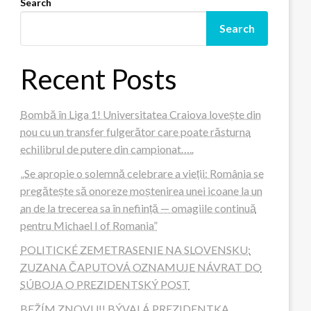
Search
Search
Recent Posts
Bombă în Liga 1! Universitatea Craiova lovește din
nou cu un transfer fulgerător care poate răsturna
echilibrul de putere din campionat…..
„Se apropie o solemnă celebrare a vieții: România se
pregătește să onoreze moștenirea unei icoane la un
an de la trecerea sa în neființă — omagiile continuă
pentru Michael I of Romania”
POLITICKÉ ZEMETRASENIE NA SLOVENSKU:
ZUZANA ČAPUTOVÁ OZNAMUJE NÁVRAT DO
SÚBOJA O PREZIDENTSKÝ POST
BEŽÍM ZNOVU!! BÝVALÁ PREZIDENTKA