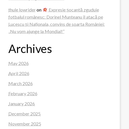
thule lowrider
on
Expresie șocantă zguduie
fotbalul românesc: Dorinel Munteanu îl atacă pe
Lucescu și Naționala, convins de soarta României:
„Nu vom ajunge la Mondial!”
Archives
May 2026
April 2026
March 2026
February 2026
January 2026
December 2025
November 2025