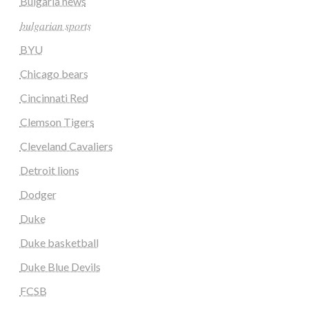
Bulgaria news
𝑏𝑢𝑙𝑔𝑎𝑟𝑖𝑎𝑛 𝑠𝑝𝑜𝑟𝑡𝑠
BYU
Chicago bears
Cincinnati Red
Clemson Tigers
Cleveland Cavaliers
Detroit lions
Dodger
Duke
Duke basketball
Duke Blue Devils
FCSB