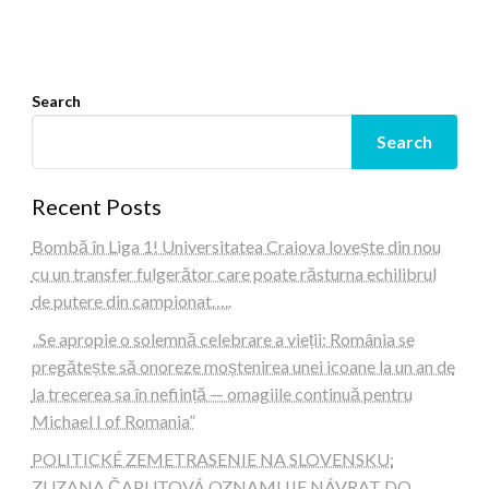
Search
Search
Recent Posts
Bombă în Liga 1! Universitatea Craiova lovește din nou
cu un transfer fulgerător care poate răsturna echilibrul
de putere din campionat…..
„Se apropie o solemnă celebrare a vieții: România se
pregătește să onoreze moștenirea unei icoane la un an de
la trecerea sa în neființă — omagiile continuă pentru
Michael I of Romania”
POLITICKÉ ZEMETRASENIE NA SLOVENSKU:
ZUZANA ČAPUTOVÁ OZNAMUJE NÁVRAT DO