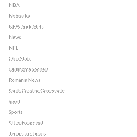
NBA
Nebraska
NEW York Mets
News
NFL
Ohio State
Oklahoma Sooners
România News
South Carolina Gamecocks
Sport
Sports
St Louis cardinal
Tennessee Tigans