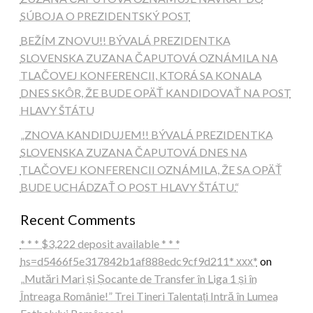
SÚBOJA O PREZIDENTSKÝ POST
BEŽÍM ZNOVU!! BÝVALÁ PREZIDENTKA
SLOVENSKA ZUZANA ČAPUTOVÁ OZNÁMILA NA
TLAČOVEJ KONFERENCII, KTORÁ SA KONALA
DNES SKÔR, ŽE BUDE OPÄŤ KANDIDOVAŤ NA POST
HLAVY ŠTÁTU
„ZNOVA KANDIDUJEM!! BÝVALÁ PREZIDENTKA
SLOVENSKA ZUZANA ČAPUTOVÁ DNES NA
TLAČOVEJ KONFERENCII OZNÁMILA, ŽE SA OPÄŤ
BUDE UCHÁDZAŤ O POST HLAVY ŠTÁTU.“
Recent Comments
* * * $3,222 deposit available * * *
hs=d5466f5e317842b1af888edc9cf9d211* ххх*
on
„Mutări Mari și Șocante de Transfer în Liga 1 și în
Întreaga Românie!” Trei Tineri Talentați Intră în Lumea