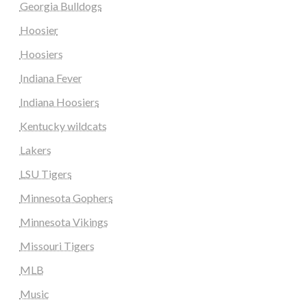
Georgia Bulldogs
Hoosier
Hoosiers
Indiana Fever
Indiana Hoosiers
Kentucky wildcats
Lakers
LSU Tigers
Minnesota Gophers
Minnesota Vikings
Missouri Tigers
MLB
Music