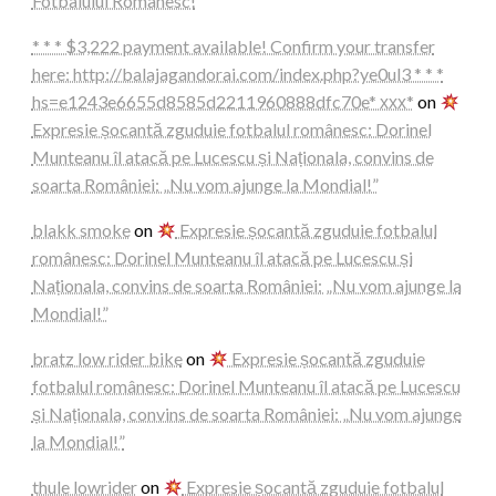
Fotbalului Românesc!
* * * $3,222 payment available! Confirm your transfer
here: http://balajagandorai.com/index.php?ye0ul3 * * *
hs=e1243e6655d8585d2211960888dfc70e* ххх*
on
Expresie șocantă zguduie fotbalul românesc: Dorinel
Munteanu îl atacă pe Lucescu și Naționala, convins de
soarta României: „Nu vom ajunge la Mondial!”
blakk smoke
on
Expresie șocantă zguduie fotbalul
românesc: Dorinel Munteanu îl atacă pe Lucescu și
Naționala, convins de soarta României: „Nu vom ajunge la
Mondial!”
bratz low rider bike
on
Expresie șocantă zguduie
fotbalul românesc: Dorinel Munteanu îl atacă pe Lucescu
și Naționala, convins de soarta României: „Nu vom ajunge
la Mondial!”
thule lowrider
on
Expresie șocantă zguduie fotbalul