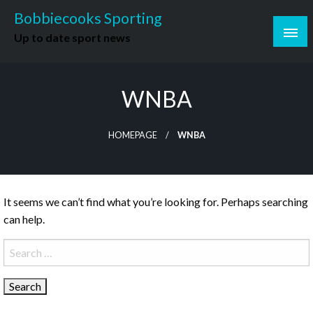
Skip
Bobbiecooks Sporting
to
Up to date sport news
content
WNBA
HOMEPAGE
WNBA
It seems we can’t find what you’re looking for. Perhaps searching
can help.
Search
for: