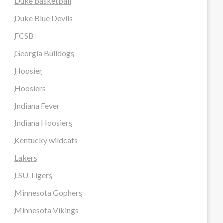
Duke basketball
Duke Blue Devils
FCSB
Georgia Bulldogs
Hoosier
Hoosiers
Indiana Fever
Indiana Hoosiers
Kentucky wildcats
Lakers
LSU Tigers
Minnesota Gophers
Minnesota Vikings