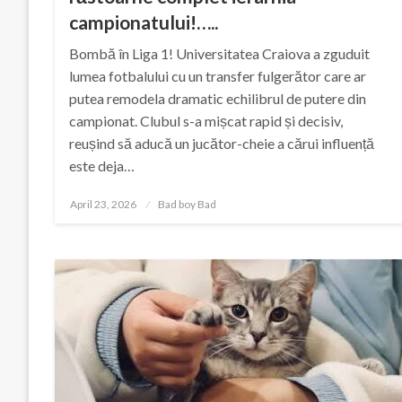
campionatului!…..
Bombă în Liga 1! Universitatea Craiova a zguduit
lumea fotbalului cu un transfer fulgerător care ar
putea remodela dramatic echilibrul de putere din
campionat. Clubul s-a mișcat rapid și decisiv,
reușind să aducă un jucător-cheie a cărui influență
este deja…
Posted
April 23, 2026
Bad boy Bad
on