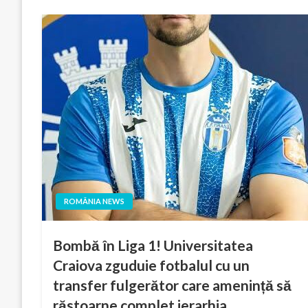
ROMÂNIA NEWS
Bombă în Liga 1! Universitatea
Craiova zguduie fotbalul cu un
transfer fulgerător care amenință să
răstoarne complet ierarhia