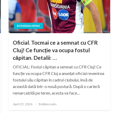
ROMÂNIA NEWS
Oficial. Tocmai ce a semnat cu CFR
Cluj! Ce funcție va ocupa fostul
căpitan. Detalii: …
OFICIAL: Fostul căpitan a semnat cu CFR Cluj! Ce
funcție va ocupa CFR Cluj a anunțat oficial revenirea
fostului său căpitan în cadrul clubului, însă de
această dată într-o nouă postură. După o carieră
remarcabilă pe teren, acesta va face…
Posted
April 25, 2026
Bobbiecooks
on