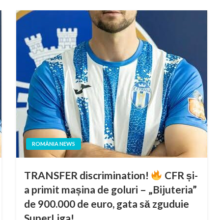
ROMÂNIA NEWS
TRANSFER discrimination!
CFR și-
a primit mașina de goluri – „Bijuteria”
de 900.000 de euro, gata să zguduie
SuperLiga!..