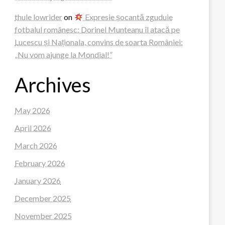
thule lowrider
on
Expresie șocantă zguduie
fotbalul românesc: Dorinel Munteanu îl atacă pe
Lucescu și Naționala, convins de soarta României:
„Nu vom ajunge la Mondial!”
Archives
May 2026
April 2026
March 2026
February 2026
January 2026
December 2025
November 2025