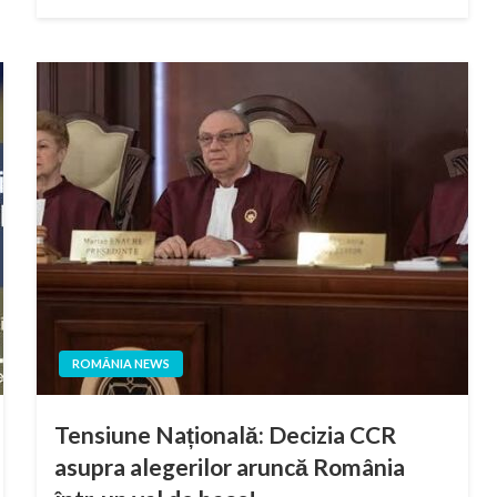
on
ROMÂNIA NEWS
Tensiune Națională: Decizia CCR
asupra alegerilor aruncă România