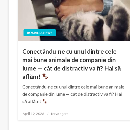
ROMÂNIA NEWS
Conectându-ne cu unul dintre cele
mai bune animale de companie din
lume — cât de distractiv va fi? Hai să
aflăm!
Conectându-ne cu unul dintre cele mai bune animale
de companie din lume — cât de distractiv va fi? Hai
să aflăm!
Posted
April 19, 2026
torva agera
on