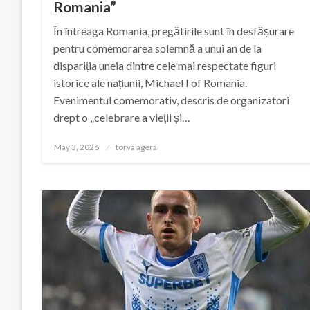
Romania”
În întreaga Romania, pregătirile sunt în desfășurare
pentru comemorarea solemnă a unui an de la
dispariția uneia dintre cele mai respectate figuri
istorice ale națiunii, Michael I of Romania.
Evenimentul comemorativ, descris de organizatori
drept o „celebrare a vieții și…
Posted
May 3, 2026
torva agera
on