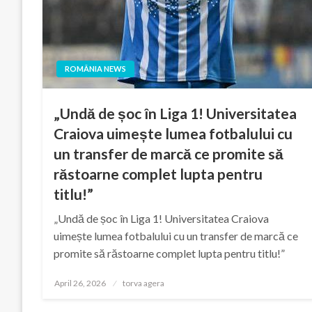
ROMÂNIA NEWS
„Undă de șoc în Liga 1! Universitatea
Craiova uimește lumea fotbalului cu
un transfer de marcă ce promite să
răstoarne complet lupta pentru
titlu!”
„Undă de șoc în Liga 1! Universitatea Craiova
uimește lumea fotbalului cu un transfer de marcă ce
promite să răstoarne complet lupta pentru titlu!”
Posted
April 26, 2026
torva agera
on