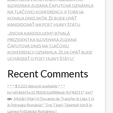
SLOVENSKA ZUZANA ČAPUTOVÁ OZNÁMILA
NA TLAČOVEJ KONFERENCII, KTORÁ SA
KONALA DNES SKÔR, ŽE BUDE OPÄŤ
KANDIDOVAŤ NA POST HLAVY ŠTÁTU
„ZNOVA KANDIDUJEM!! BÝVALÁ
PREZIDENTKA SLOVENSKA ZUZANA
ČAPUTOVÁ DNES NA TLAČOVEJ
KONFERENCII OZNÁMILA, ŽE SA OPÄŤ BUDE
UCHÁDZAŤ O POST HLAVY ŠTÁTU.“
Recent Comments
* * * $3,222 deposit available * * *
hs=d5466f5e317842b1af888edc9cf9d211* ххх*
on
„Mutări Mari și Șocante de Transfer în Liga 1 și
în Întreaga Românie!” Trei Tineri Talentați Intră în
Lumea Fotbalului Românesc!