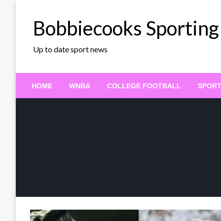
Skip
to
Bobbiecooks Sporting
content
Up to date sport news
HOME
WNBA
COLLEGE FOOTBALL
SPOR