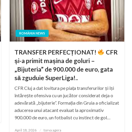
ROMÂNIA NEWS
TRANSFER PERFECȚIONAT!
CFR
și-a primit mașina de goluri –
„Bijuteria” de 900.000 de euro, gata
să zguduie SuperLiga!..
CFR Cluj a dat lovitura pe piața transferurilor și își
întărește ofensiva cu un jucător considerat deja o
adevărată „bijuterie”. Formația din Gruia a oficializat
aducerea unui atacant evaluat la aproximativ
900.000 de euro, un fotbalist cu instinct de gol…
Posted
April 18, 2026
torva agera