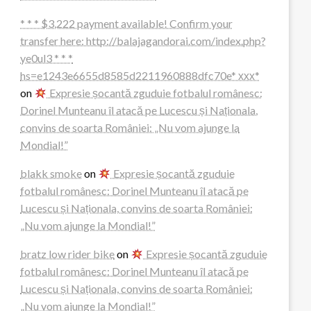
* * * $3,222 payment available! Confirm your
transfer here: http://balajagandorai.com/index.php?
ye0ul3 * * *
hs=e1243e6655d8585d2211960888dfc70e* ххх*
on
Expresie șocantă zguduie fotbalul românesc:
Dorinel Munteanu îl atacă pe Lucescu și Naționala,
convins de soarta României: „Nu vom ajunge la
Mondial!”
blakk smoke
on
Expresie șocantă zguduie
fotbalul românesc: Dorinel Munteanu îl atacă pe
Lucescu și Naționala, convins de soarta României:
„Nu vom ajunge la Mondial!”
bratz low rider bike
on
Expresie șocantă zguduie
fotbalul românesc: Dorinel Munteanu îl atacă pe
Lucescu și Naționala, convins de soarta României:
„Nu vom ajunge la Mondial!”