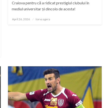
Craiova pentru că a ridicat prestigiul clubului în
mediul universitar și dincolo de acesta!
Posted
April 26, 2026
torva agera
on