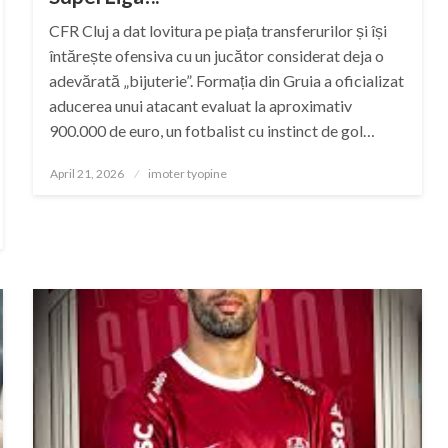
CFR Cluj a dat lovitura pe piața transferurilor și își
întărește ofensiva cu un jucător considerat deja o
adevărată „bijuterie”. Formația din Gruia a oficializat
aducerea unui atacant evaluat la aproximativ
900.000 de euro, un fotbalist cu instinct de gol…
Posted
April 21, 2026
imoter tyopine
on