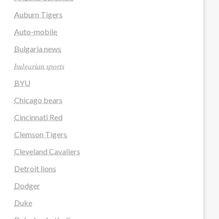
Auburn Tigers
Auto-mobile
Bulgaria news
𝑏𝑢𝑙𝑔𝑎𝑟𝑖𝑎𝑛 𝑠𝑝𝑜𝑟𝑡𝑠
BYU
Chicago bears
Cincinnati Red
Clemson Tigers
Cleveland Cavaliers
Detroit lions
Dodger
Duke