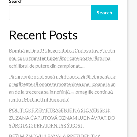
Search
Search
Recent Posts
Bombă în Liga 1! Universitatea Craiova lovește din
nou cu un transfer fulgerător care poate răsturna
echilibrul de putere din campionat…..
„Se apropie o solemnă celebrare a vieții: România se
pregătește să onoreze moștenirea unei icoane la un
an de la trecerea sa în neființă — omagiile continuă
pentru Michael I of Romania”
POLITICKÉ ZEMETRASENIE NA SLOVENSKU:
ZUZANA ČAPUTOVÁ OZNAMUJE NÁVRAT DO
SÚBOJA O PREZIDENTSKÝ POST
BEŽÍM ZNOVU!! BÝVALÁ PREZIDENTKA