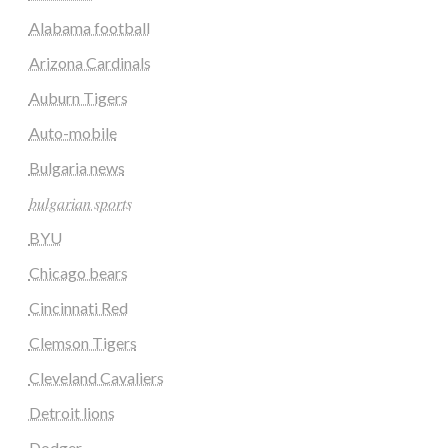
Alabama football
Arizona Cardinals
Auburn Tigers
Auto-mobile
Bulgaria news
𝑏𝑢𝑙𝑔𝑎𝑟𝑖𝑎𝑛 𝑠𝑝𝑜𝑟𝑡𝑠
BYU
Chicago bears
Cincinnati Red
Clemson Tigers
Cleveland Cavaliers
Detroit lions
Dodger