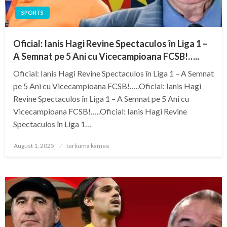
SPORTS
Oficial: Ianis Hagi Revine Spectaculos în Liga 1 –
A Semnat pe 5 Ani cu Vicecampioana FCSB!…..
Oficial: Ianis Hagi Revine Spectaculos în Liga 1 – A Semnat
pe 5 Ani cu Vicecampioana FCSB!…..Oficial: Ianis Hagi
Revine Spectaculos în Liga 1 – A Semnat pe 5 Ani cu
Vicecampioana FCSB!…..Oficial: Ianis Hagi Revine
Spectaculos în Liga 1…
Posted
August 1, 2025
terkuma kamee
on