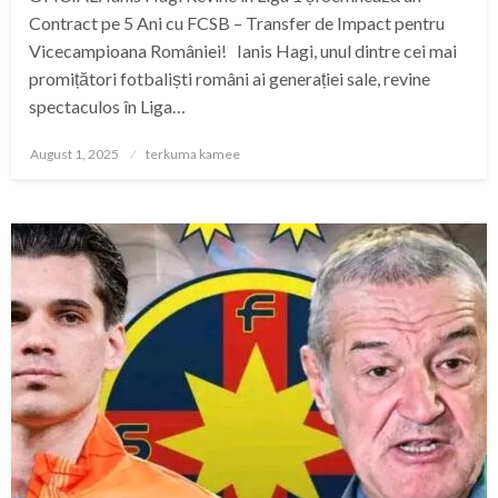
Contract pe 5 Ani cu FCSB – Transfer de Impact pentru
Vicecampioana României! Ianis Hagi, unul dintre cei mai
promițători fotbaliști români ai generației sale, revine
spectaculos în Liga…
Posted
August 1, 2025
terkuma kamee
on