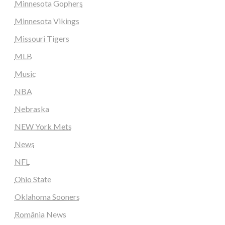
Minnesota Gophers
Minnesota Vikings
Missouri Tigers
MLB
Music
NBA
Nebraska
NEW York Mets
News
NFL
Ohio State
Oklahoma Sooners
România News