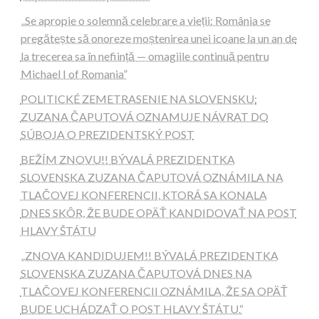
„Se apropie o solemnă celebrare a vieții: România se
pregătește să onoreze moștenirea unei icoane la un an de
la trecerea sa în neființă — omagiile continuă pentru
Michael I of Romania”
POLITICKÉ ZEMETRASENIE NA SLOVENSKU:
ZUZANA ČAPUTOVÁ OZNAMUJE NÁVRAT DO
SÚBOJA O PREZIDENTSKÝ POST
BEŽÍM ZNOVU!! BÝVALÁ PREZIDENTKA
SLOVENSKA ZUZANA ČAPUTOVÁ OZNÁMILA NA
TLAČOVEJ KONFERENCII, KTORÁ SA KONALA
DNES SKÔR, ŽE BUDE OPÄŤ KANDIDOVAŤ NA POST
HLAVY ŠTÁTU
„ZNOVA KANDIDUJEM!! BÝVALÁ PREZIDENTKA
SLOVENSKA ZUZANA ČAPUTOVÁ DNES NA
TLAČOVEJ KONFERENCII OZNÁMILA, ŽE SA OPÄŤ
BUDE UCHÁDZAŤ O POST HLAVY ŠTÁTU.“