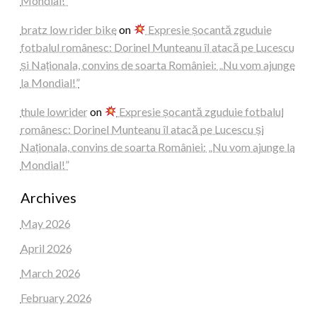
Mondial!”
bratz low rider bike
on
Expresie șocantă zguduie
fotbalul românesc: Dorinel Munteanu îl atacă pe Lucescu
și Naționala, convins de soarta României: „Nu vom ajunge
la Mondial!”
thule lowrider
on
Expresie șocantă zguduie fotbalul
românesc: Dorinel Munteanu îl atacă pe Lucescu și
Naționala, convins de soarta României: „Nu vom ajunge la
Mondial!”
Archives
May 2026
April 2026
March 2026
February 2026