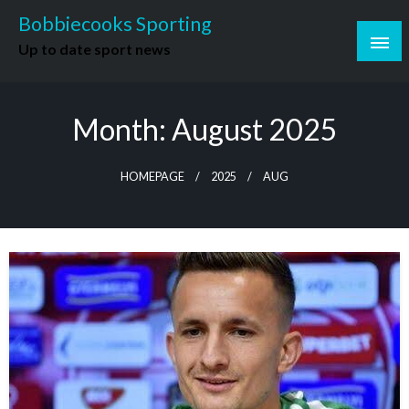
Skip
Bobbiecooks Sporting
to
Up to date sport news
content
Month:
August 2025
HOMEPAGE
2025
AUG