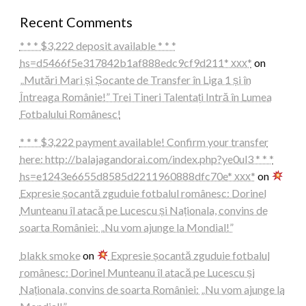
Recent Comments
* * * $3,222 deposit available * * *
hs=d5466f5e317842b1af888edc9cf9d211* ххх*
on
„Mutări Mari și Șocante de Transfer în Liga 1 și în
Întreaga Românie!” Trei Tineri Talentați Intră în Lumea
Fotbalului Românesc!
* * * $3,222 payment available! Confirm your transfer
here: http://balajagandorai.com/index.php?ye0ul3 * * *
hs=e1243e6655d8585d2211960888dfc70e* ххх*
on
Expresie șocantă zguduie fotbalul românesc: Dorinel
Munteanu îl atacă pe Lucescu și Naționala, convins de
soarta României: „Nu vom ajunge la Mondial!”
blakk smoke
on
Expresie șocantă zguduie fotbalul
românesc: Dorinel Munteanu îl atacă pe Lucescu și
Naționala, convins de soarta României: „Nu vom ajunge la