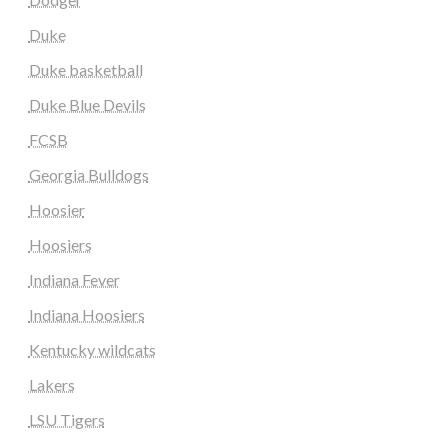
Duke
Duke basketball
Duke Blue Devils
FCSB
Georgia Bulldogs
Hoosier
Hoosiers
Indiana Fever
Indiana Hoosiers
Kentucky wildcats
Lakers
LSU Tigers