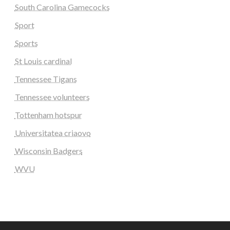
South Carolina Gamecocks
Sport
Sports
St Louis cardinal
Tennessee Tigans
Tennessee volunteers
Tottenham hotspur
Universitatea criaovo
Wisconsin Badgers
WVU