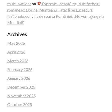
thule lowrider
on
Expresie șocantă zguduie fotbalul
românesc: Dorinel Munteanu îl atacă pe Lucescu și
Naționala, convins de soarta României: „Nu vom ajunge la
Mondial!”
Archives
May 2026
April 2026
March 2026
February 2026
January 2026
December 2025
November 2025
October 2025