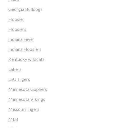
Georgia Bulldogs
Hoosier
Hoosiers
Indiana Fever
Indiana Hoosiers
Kentucky wildcats
Lakers
LSU Tigers
Minnesota Gophers
Minnesota Vikings
Missouri Tigers
MLB