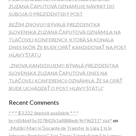
ZUZANA ČAPUTOVÁ OZNAMUJE NÁVRAT DO
SÚBOJA O PREZIDENTSKÝ POST
BEŽÍM ZNOVU!! BÝVALÁ PREZIDENTKA
SLOVENSKA ZUZANA ČAPUTOVÁ OZNÁMILA NA
TLAČOVEJ KONFERENCII, KTORÁ SA KONALA
DNES SKÔR, ŽE BUDE OPÄŤ KANDIDOVAŤ NA POST
HLAVY ŠTÁTU
„ZNOVA KANDIDUJEM!! BÝVALÁ PREZIDENTKA
SLOVENSKA ZUZANA ČAPUTOVÁ DNES NA
TLAČOVEJ KONFERENCII OZNÁMILA, ŽE SA OPÄŤ
BUDE UCHÁDZAŤ O POST HLAVY ŠTÁTU.“
Recent Comments
* * * $3,222 deposit available * * *
hs=d5466f5e317842b1af888edc9cf9d211* ххх*
on
„Mutări Mari și Șocante de Transfer în Liga 1 și în
Întreaga Românie!” Trei Tineri Talentați Intră în Lumea