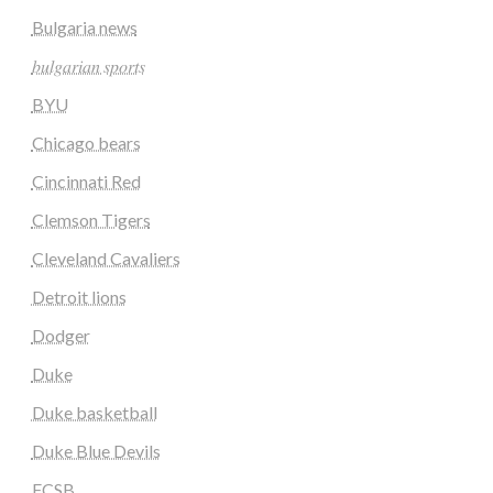
Bulgaria news
𝑏𝑢𝑙𝑔𝑎𝑟𝑖𝑎𝑛 𝑠𝑝𝑜𝑟𝑡𝑠
BYU
Chicago bears
Cincinnati Red
Clemson Tigers
Cleveland Cavaliers
Detroit lions
Dodger
Duke
Duke basketball
Duke Blue Devils
FCSB