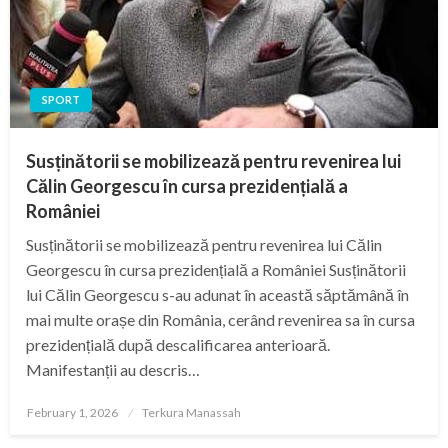
SPORT
Susținătorii se mobilizează pentru revenirea lui
Călin Georgescu în cursa prezidențială a
României
Susținătorii se mobilizează pentru revenirea lui Călin
Georgescu în cursa prezidențială a României Susținătorii
lui Călin Georgescu s-au adunat în această săptămână în
mai multe orașe din România, cerând revenirea sa în cursa
prezidențială după descalificarea anterioară.
Manifestanții au descris…
Posted
February 1, 2026
Terkura Manassah
on