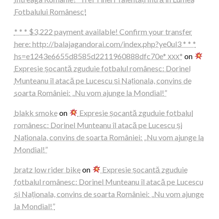
Fotbalului Românesc!
* * * $3,222 payment available! Confirm your transfer
here: http://balajagandorai.com/index.php?ye0ul3 * * *
hs=e1243e6655d8585d2211960888dfc70e* ххх*
on
Expresie șocantă zguduie fotbalul românesc: Dorinel
Munteanu îl atacă pe Lucescu și Naționala, convins de
soarta României: „Nu vom ajunge la Mondial!”
blakk smoke
on
Expresie șocantă zguduie fotbalul
românesc: Dorinel Munteanu îl atacă pe Lucescu și
Naționala, convins de soarta României: „Nu vom ajunge la
Mondial!”
bratz low rider bike
on
Expresie șocantă zguduie
fotbalul românesc: Dorinel Munteanu îl atacă pe Lucescu
și Naționala, convins de soarta României: „Nu vom ajunge
la Mondial!”