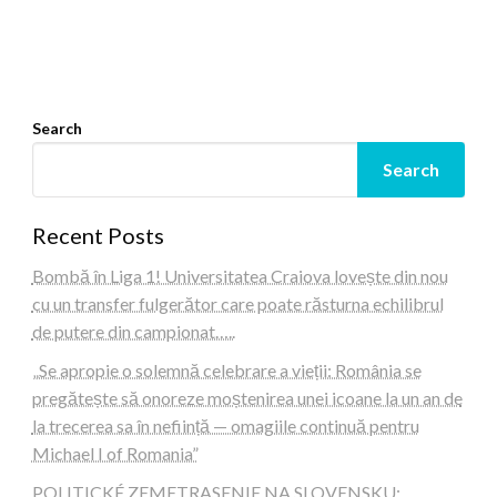
Search
Search
Recent Posts
Bombă în Liga 1! Universitatea Craiova lovește din nou
cu un transfer fulgerător care poate răsturna echilibrul
de putere din campionat…..
„Se apropie o solemnă celebrare a vieții: România se
pregătește să onoreze moștenirea unei icoane la un an de
la trecerea sa în neființă — omagiile continuă pentru
Michael I of Romania”
POLITICKÉ ZEMETRASENIE NA SLOVENSKU: