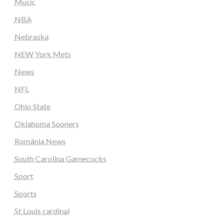
Music
NBA
Nebraska
NEW York Mets
News
NFL
Ohio State
Oklahoma Sooners
România News
South Carolina Gamecocks
Sport
Sports
St Louis cardinal