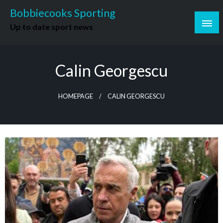
Skip
Bobbiecooks Sporting
to
Up to date sport news
content
Calin Georgescu
HOMEPAGE
CALIN GEORGESCU