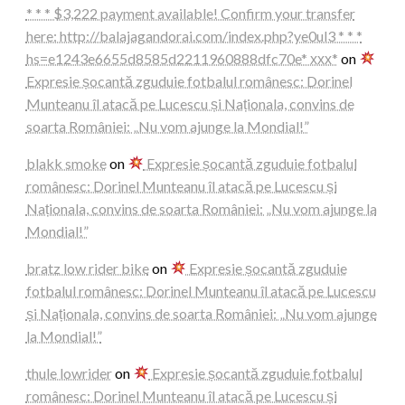
* * * $3,222 payment available! Confirm your transfer
here: http://balajagandorai.com/index.php?ye0ul3 * * *
hs=e1243e6655d8585d2211960888dfc70e* ххх*
on
Expresie șocantă zguduie fotbalul românesc: Dorinel
Munteanu îl atacă pe Lucescu și Naționala, convins de
soarta României: „Nu vom ajunge la Mondial!”
blakk smoke
on
Expresie șocantă zguduie fotbalul
românesc: Dorinel Munteanu îl atacă pe Lucescu și
Naționala, convins de soarta României: „Nu vom ajunge la
Mondial!”
bratz low rider bike
on
Expresie șocantă zguduie
fotbalul românesc: Dorinel Munteanu îl atacă pe Lucescu
și Naționala, convins de soarta României: „Nu vom ajunge
la Mondial!”
thule lowrider
on
Expresie șocantă zguduie fotbalul
românesc: Dorinel Munteanu îl atacă pe Lucescu și