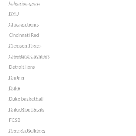
𝑏𝑢𝑙𝑔𝑎𝑟𝑖𝑎𝑛 𝑠𝑝𝑜𝑟𝑡𝑠
BYU
Chicago bears
Cincinnati Red
Clemson Tigers
Cleveland Cavaliers
Detroit lions
Dodger
Duke
Duke basketball
Duke Blue Devils
FCSB
Georgia Bulldogs