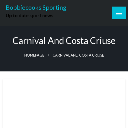
Skip
Bobbiecooks Sporting
to
Up to date sport news
content
Carnival And Costa Criuse
HOMEPAGE
CARNIVAL AND COSTA CRIUSE