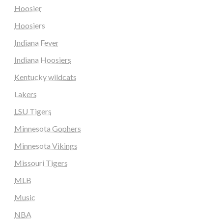
Hoosier
Hoosiers
Indiana Fever
Indiana Hoosiers
Kentucky wildcats
Lakers
LSU Tigers
Minnesota Gophers
Minnesota Vikings
Missouri Tigers
MLB
Music
NBA