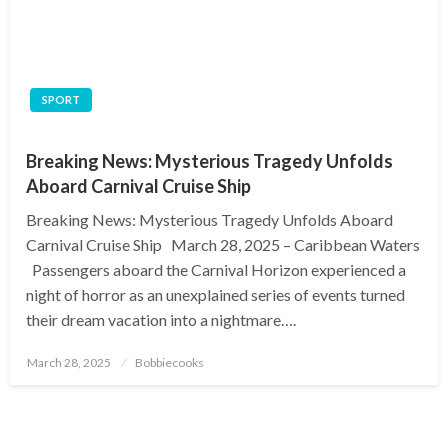
SPORT
Breaking News: Mysterious Tragedy Unfolds
Aboard Carnival Cruise Ship
Breaking News: Mysterious Tragedy Unfolds Aboard
Carnival Cruise Ship March 28, 2025 – Caribbean Waters
Passengers aboard the Carnival Horizon experienced a
night of horror as an unexplained series of events turned
their dream vacation into a nightmare….
Posted
March 28, 2025
Bobbiecooks
on