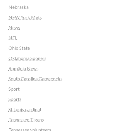
Nebraska
NEW York Mets
News
NFL
Ohio State
Oklahoma Sooners
România News
South Carolina Gamecocks
Sport
Sports
St Louis cardinal
Tennessee Tigans
Tennessee volunteers