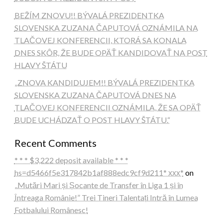
BEŽÍM ZNOVU!! BÝVALÁ PREZIDENTKA
SLOVENSKA ZUZANA ČAPUTOVÁ OZNÁMILA NA
TLAČOVEJ KONFERENCII, KTORÁ SA KONALA
DNES SKÔR, ŽE BUDE OPÄŤ KANDIDOVAŤ NA POST
HLAVY ŠTÁTU
„ZNOVA KANDIDUJEM!! BÝVALÁ PREZIDENTKA
SLOVENSKA ZUZANA ČAPUTOVÁ DNES NA
TLAČOVEJ KONFERENCII OZNÁMILA, ŽE SA OPÄŤ
BUDE UCHÁDZAŤ O POST HLAVY ŠTÁTU.“
Recent Comments
* * * $3,222 deposit available * * *
hs=d5466f5e317842b1af888edc9cf9d211* ххх*
on
„Mutări Mari și Șocante de Transfer în Liga 1 și în
Întreaga Românie!” Trei Tineri Talentați Intră în Lumea
Fotbalului Românesc!