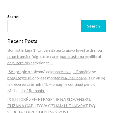
Search
Search
Recent Posts
Bombă în Liga 1! Universitatea Craiova lovește din nou
cu un transfer fulgerător care poate răsturna echilibrul
de putere din campionat…..
„Se apropie o solemnă celebrare a vieții: România se
pregătește să onoreze moștenirea unei icoane la un an de
la trecerea sa în neființă — omagiile continuă pentru
Michael I of Romania”
POLITICKÉ ZEMETRASENIE NA SLOVENSKU:
ZUZANA ČAPUTOVÁ OZNAMUJE NÁVRAT DO
SÚBOJA O PREZIDENTSKÝ POST