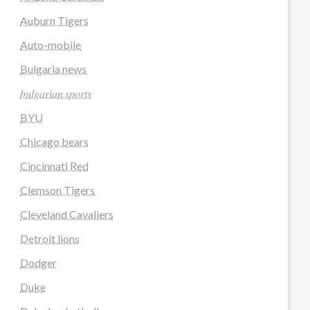
Auburn Tigers
Auto-mobile
Bulgaria news
𝑏𝑢𝑙𝑔𝑎𝑟𝑖𝑎𝑛 𝑠𝑝𝑜𝑟𝑡𝑠
BYU
Chicago bears
Cincinnati Red
Clemson Tigers
Cleveland Cavaliers
Detroit lions
Dodger
Duke