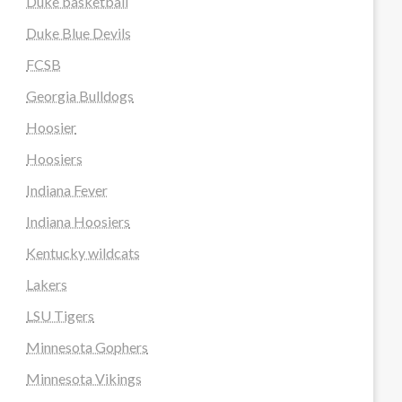
Duke basketball
Duke Blue Devils
FCSB
Georgia Bulldogs
Hoosier
Hoosiers
Indiana Fever
Indiana Hoosiers
Kentucky wildcats
Lakers
LSU Tigers
Minnesota Gophers
Minnesota Vikings