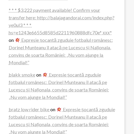
* * * $3,222 payment available! Confirm your
transfer here: http://balajagandorai.com/index.php?
ye0ul3 * * *
hs=e1243e6655d8585d2211960888dfc70e* ххх*
on
Expresie șocantă zguduie fotbalul românesc:
Dorinel Munteanu îl atacă pe Lucescu și Naționala,
convins de soarta României: „Nu vom ajunge la
Mondial!”
blakk smoke
on
Expresie șocantă zguduie
fotbalul românesc: Dorinel Munteanu îl atacă pe
Lucescu și Naționala, convins de soarta României:
„Nu vom ajunge la Mondial!”
bratz low rider bike
on
Expresie șocantă zguduie
fotbalul românesc: Dorinel Munteanu îl atacă pe
Lucescu și Naționala, convins de soarta României:
„Nu vom ajunge la Mondial!”