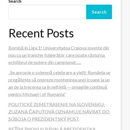
Search
Search
Recent Posts
Bombă în Liga 1! Universitatea Craiova lovește din
nou cu un transfer fulgerător care poate răsturna
echilibrul de putere din campionat…..
„Se apropie o solemnă celebrare a vieții: România se
pregătește să onoreze moștenirea unei icoane la un
an de la trecerea sa în neființă — omagiile continuă
pentru Michael I of Romania”
POLITICKÉ ZEMETRASENIE NA SLOVENSKU:
ZUZANA ČAPUTOVÁ OZNAMUJE NÁVRAT DO
SÚBOJA O PREZIDENTSKÝ POST
BEŽÍM ZNOVU!! BÝVALÁ PREZIDENTKA