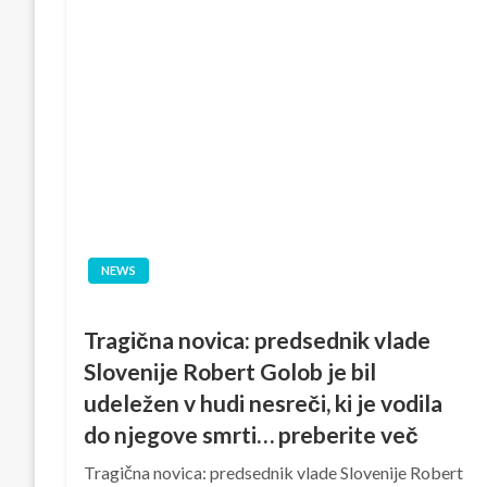
NEWS
Tragična novica: predsednik vlade
Slovenije Robert Golob je bil
udeležen v hudi nesreči, ki je vodila
do njegove smrti… preberite več
­Tragična novica: predsednik vlade Slovenije Robert