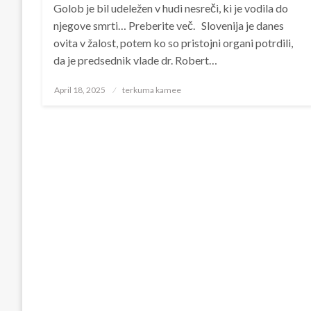
Golob je bil udeležen v hudi nesreči, ki je vodila do
njegove smrti… Preberite več. Slovenija je danes
ovita v žalost, potem ko so pristojni organi potrdili,
da je predsednik vlade dr. Robert…
Posted
April 18, 2025
terkuma kamee
on