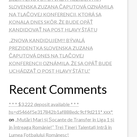
SLOVENSKA ZUZANA ČAPUTOVÁ OZNÁMILA
NA TLAČOVEJ KONFERENCII, KTORÁ SA
KONALA DNES SKÔR, ŽE BUDE OPÄŤ
KANDIDOVAŤ NA POST HLAVY ŠTÁTU
„ZNOVA KANDIDUJEM!! BÝVALÁ
PREZIDENTKA SLOVENSKA ZUZANA
ČAPUTOVÁ DNES NA TLAČOVEJ
KONFERENCII OZNÁMILA, ŽE SA OPÄŤ BUDE
UCHÁDZAŤ O POST HLAVY ŠTÁTU.“
Recent Comments
* * * $3,222 deposit available * * *
hs=d5466f5e317842b1af888edc9cf9d211* ххх*
on
„Mutări Mari și Șocante de Transfer în Liga 1 și
în Întreaga Românie!” Trei Tineri Talentați Intră în
Lumea Fotbalului Românesc!