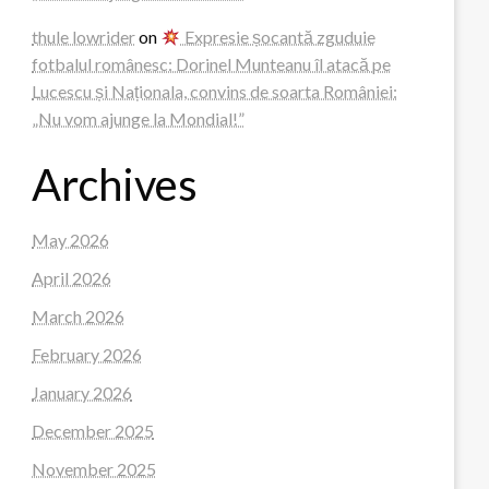
thule lowrider
on
Expresie șocantă zguduie
fotbalul românesc: Dorinel Munteanu îl atacă pe
Lucescu și Naționala, convins de soarta României:
„Nu vom ajunge la Mondial!”
Archives
May 2026
April 2026
March 2026
February 2026
January 2026
December 2025
November 2025