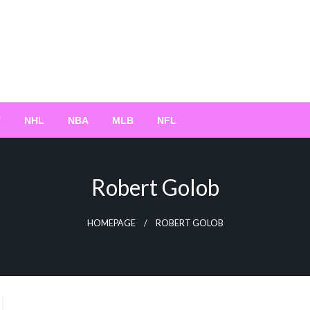
T
NHL
NBA
MLB
NFL
Robert Golob
HOMEPAGE
ROBERT GOLOB