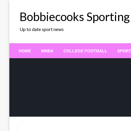
Skip
to
Bobbiecooks Sporting
content
Up to date sport news
HOME
WNBA
COLLEGE FOOTBALL
SPOR