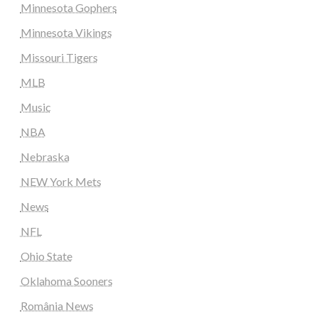
Minnesota Gophers
Minnesota Vikings
Missouri Tigers
MLB
Music
NBA
Nebraska
NEW York Mets
News
NFL
Ohio State
Oklahoma Sooners
România News