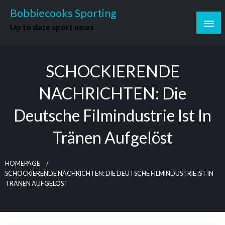
Skip
Bobbiecooks Sporting
to
Up to date sport news
content
SCHOCKIERENDE
NACHRICHTEN: Die
Deutsche Filmindustrie Ist In
Tränen Aufgelöst
HOMEPAGE
SCHOCKIERENDE NACHRICHTEN: DIE DEUTSCHE FILMINDUSTRIE IST IN
TRÄNEN AUFGELÖST