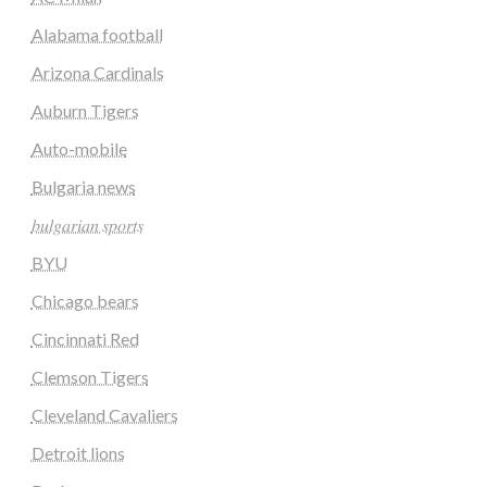
Alabama football
Arizona Cardinals
Auburn Tigers
Auto-mobile
Bulgaria news
𝑏𝑢𝑙𝑔𝑎𝑟𝑖𝑎𝑛 𝑠𝑝𝑜𝑟𝑡𝑠
BYU
Chicago bears
Cincinnati Red
Clemson Tigers
Cleveland Cavaliers
Detroit lions