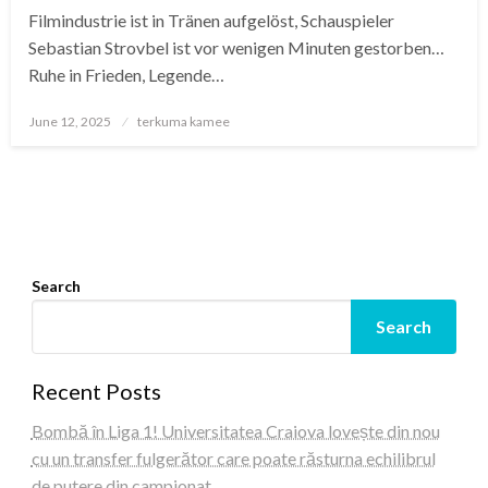
Filmindustrie ist in Tränen aufgelöst, Schauspieler
Sebastian Strovbel ist vor wenigen Minuten gestorben…
Ruhe in Frieden, Legende…
Posted
June 12, 2025
terkuma kamee
on
Search
Search
Recent Posts
Bombă în Liga 1! Universitatea Craiova lovește din nou
cu un transfer fulgerător care poate răsturna echilibrul
de putere din campionat…..