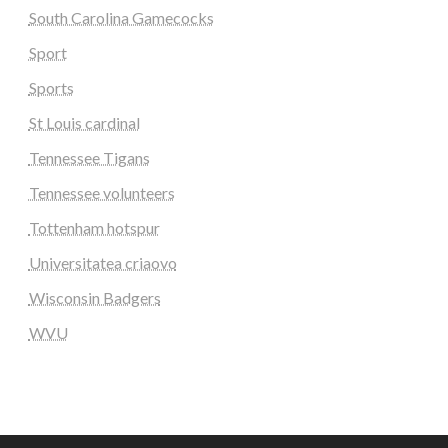
South Carolina Gamecocks
Sport
Sports
St Louis cardinal
Tennessee Tigans
Tennessee volunteers
Tottenham hotspur
Universitatea criaovo
Wisconsin Badgers
WVU