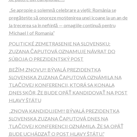
„Se apropie o solemnă celebrare a vieții: România se
pregătește să onoreze moștenirea unei icoane la un an de
la trecerea sa în neființă — omagiile continuă pentru
Michael I of Romania”
POLITICKÉ ZEMETRASENIE NA SLOVENSKU:
ZUZANA ČAPUTOVÁ OZNAMUJE NÁVRAT DO
SÚBOJA O PREZIDENTSKÝ POST
BEŽÍM ZNOVU!! BÝVALÁ PREZIDENTKA
SLOVENSKA ZUZANA ČAPUTOVÁ OZNÁMILA NA
TLAČOVEJ KONFERENCII, KTORÁ SA KONALA
DNES SKÔR, ŽE BUDE OPÄŤ KANDIDOVAŤ NA POST
HLAVY ŠTÁTU
„ZNOVA KANDIDUJEM!! BÝVALÁ PREZIDENTKA
SLOVENSKA ZUZANA ČAPUTOVÁ DNES NA
TLAČOVEJ KONFERENCII OZNÁMILA, ŽE SA OPÄŤ
BUDE UCHÁDZAŤ O POST HLAVY ŠTÁTU.“