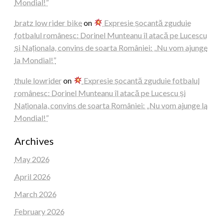
Mondial!”
bratz low rider bike
on
Expresie șocantă zguduie
fotbalul românesc: Dorinel Munteanu îl atacă pe Lucescu
și Naționala, convins de soarta României: „Nu vom ajunge
la Mondial!”
thule lowrider
on
Expresie șocantă zguduie fotbalul
românesc: Dorinel Munteanu îl atacă pe Lucescu și
Naționala, convins de soarta României: „Nu vom ajunge la
Mondial!”
Archives
May 2026
April 2026
March 2026
February 2026