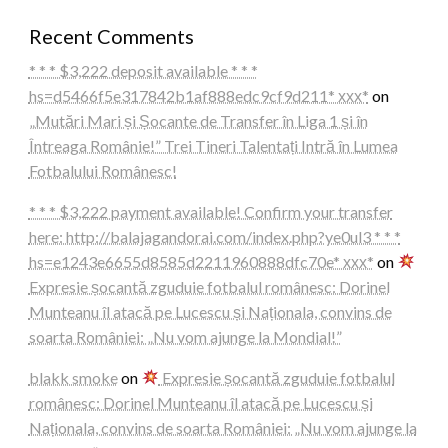
Recent Comments
* * * $3,222 deposit available * * *
hs=d5466f5e317842b1af888edc9cf9d211* ххх*
on
„Mutări Mari și Șocante de Transfer în Liga 1 și în
Întreaga Românie!” Trei Tineri Talentați Intră în Lumea
Fotbalului Românesc!
* * * $3,222 payment available! Confirm your transfer
here: http://balajagandorai.com/index.php?ye0ul3 * * *
hs=e1243e6655d8585d2211960888dfc70e* ххх*
on
Expresie șocantă zguduie fotbalul românesc: Dorinel
Munteanu îl atacă pe Lucescu și Naționala, convins de
soarta României: „Nu vom ajunge la Mondial!”
blakk smoke
on
Expresie șocantă zguduie fotbalul
românesc: Dorinel Munteanu îl atacă pe Lucescu și
Naționala, convins de soarta României: „Nu vom ajunge la