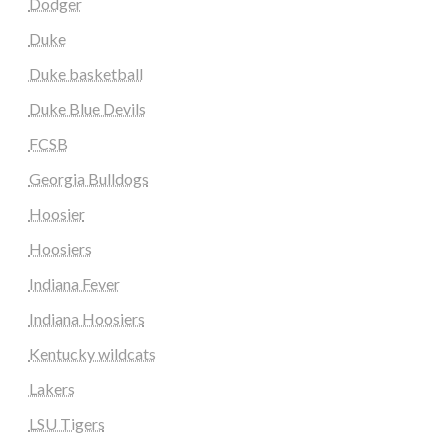
Dodger
Duke
Duke basketball
Duke Blue Devils
FCSB
Georgia Bulldogs
Hoosier
Hoosiers
Indiana Fever
Indiana Hoosiers
Kentucky wildcats
Lakers
LSU Tigers