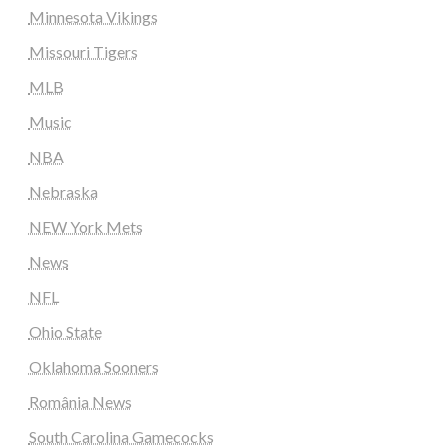
Minnesota Vikings
Missouri Tigers
MLB
Music
NBA
Nebraska
NEW York Mets
News
NFL
Ohio State
Oklahoma Sooners
România News
South Carolina Gamecocks