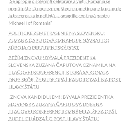
„Se apropie o solemnă celebrare a vieții: România se
pregătește să onoreze moștenirea unei icoane la un an de
la trecerea sa în neființă — omagiile continuă pentru
Michael I of Romania”
POLITICKÉ ZEMETRASENIE NA SLOVENSKU:
ZUZANA ČAPUTOVÁ OZNAMUJE NÁVRAT DO
SÚBOJA O PREZIDENTSKÝ POST
BEŽÍM ZNOVU!! BÝVALÁ PREZIDENTKA
SLOVENSKA ZUZANA ČAPUTOVÁ OZNÁMILA NA
TLAČOVEJ KONFERENCII, KTORÁ SA KONALA
DNES SKÔR, ŽE BUDE OPÄŤ KANDIDOVAŤ NA POST
HLAVY ŠTÁTU
„ZNOVA KANDIDUJEM!! BÝVALÁ PREZIDENTKA
SLOVENSKA ZUZANA ČAPUTOVÁ DNES NA
TLAČOVEJ KONFERENCII OZNÁMILA, ŽE SA OPÄŤ
BUDE UCHÁDZAŤ O POST HLAVY ŠTÁTU.“