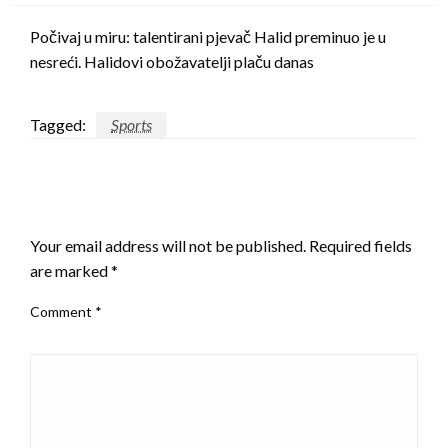
Počivaj u miru: talentirani pjevač Halid preminuo je u
nesreći. Halidovi obožavatelji plaču danas
Tagged:
Sports
LEAVE A RESPONSE
Your email address will not be published.
Required fields
are marked
*
Comment
*