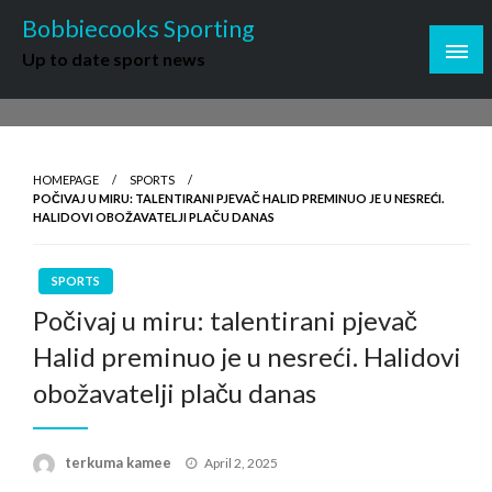
Skip
Bobbiecooks Sporting
to
Up to date sport news
content
HOMEPAGE
SPORTS
POČIVAJ U MIRU: TALENTIRANI PJEVAČ HALID PREMINUO JE U NESREĆI.
HALIDOVI OBOŽAVATELJI PLAČU DANAS
SPORTS
Počivaj u miru: talentirani pjevač
Halid preminuo je u nesreći. Halidovi
obožavatelji plaču danas
Posted
terkuma kamee
April 2, 2025
on