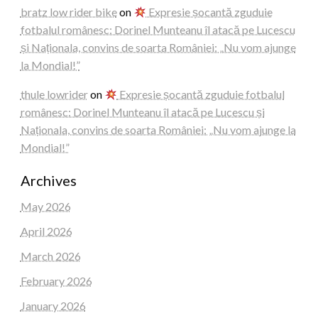
bratz low rider bike
on
Expresie șocantă zguduie
fotbalul românesc: Dorinel Munteanu îl atacă pe Lucescu
și Naționala, convins de soarta României: „Nu vom ajunge
la Mondial!”
thule lowrider
on
Expresie șocantă zguduie fotbalul
românesc: Dorinel Munteanu îl atacă pe Lucescu și
Naționala, convins de soarta României: „Nu vom ajunge la
Mondial!”
Archives
May 2026
April 2026
March 2026
February 2026
January 2026