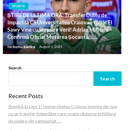
SPORTS
ȘTIRE DE ULTIMĂ ORĂ: Transfer Dublu de
Impact la CS Universitatea Craiova – Omar El
Sawy Vine cu Surpriza Verii! Adrian Mititelu
Confirmă Oficial Mutarea Șocantă……
terkuma kamee
August 1, 2025
Search
Search
Recent Posts
Bombă în Liga 1! Universitatea Craiova lovește din nou
cu un transfer fulgerător care poate răsturna echilibrul
de putere din campionat…..