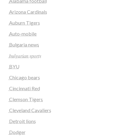
Alabama football
Arizona Cardinals
Auburn Tigers
Auto-mobile
Bulgaria news
𝑏𝑢𝑙𝑔𝑎𝑟𝑖𝑎𝑛 𝑠𝑝𝑜𝑟𝑡𝑠
BYU
Chicago bears
Cincinnati Red
Clemson Tigers
Cleveland Cavaliers
Detroit lions
Dodger