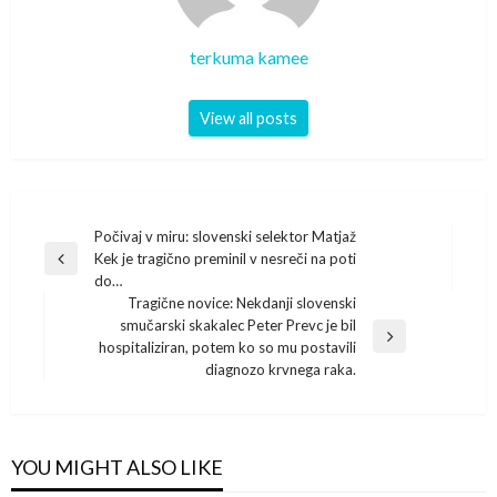
terkuma kamee
View all posts
Post
Počivaj v miru: slovenski selektor Matjaž
Kek je tragično preminil v nesreči na poti
navigation
Previous
do…
Post
Tragične novice: Nekdanji slovenski
smučarski skakalec Peter Prevc je bil
Next
hospitaliziran, potem ko so mu postavili
Post
diagnozo krvnega raka.
YOU MIGHT ALSO LIKE