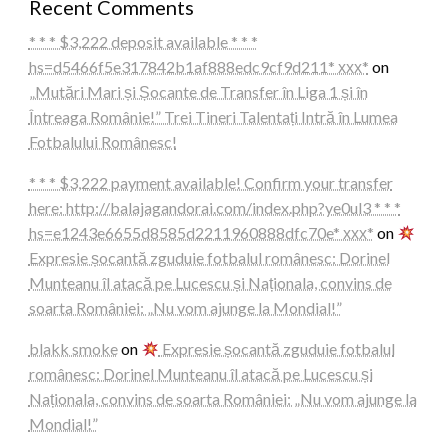
Recent Comments
* * * $3,222 deposit available * * *
hs=d5466f5e317842b1af888edc9cf9d211* ххх*
on
„Mutări Mari și Șocante de Transfer în Liga 1 și în
Întreaga Românie!” Trei Tineri Talentați Intră în Lumea
Fotbalului Românesc!
* * * $3,222 payment available! Confirm your transfer
here: http://balajagandorai.com/index.php?ye0ul3 * * *
hs=e1243e6655d8585d2211960888dfc70e* ххх*
on
Expresie șocantă zguduie fotbalul românesc: Dorinel
Munteanu îl atacă pe Lucescu și Naționala, convins de
soarta României: „Nu vom ajunge la Mondial!”
blakk smoke
on
Expresie șocantă zguduie fotbalul
românesc: Dorinel Munteanu îl atacă pe Lucescu și
Naționala, convins de soarta României: „Nu vom ajunge la
Mondial!”