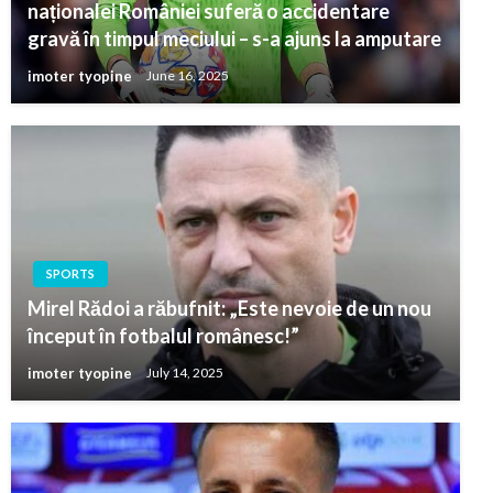
naționalei României suferă o accidentare
gravă în timpul meciului – s-a ajuns la amputare
imoter tyopine
June 16, 2025
SPORTS
Mirel Rădoi a răbufnit: „Este nevoie de un nou
început în fotbalul românesc!”
imoter tyopine
July 14, 2025