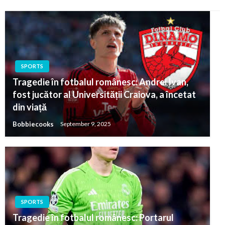
SPORTS
Tragedie în fotbalul românesc: Andrei Ivan,
fost jucător al Universității Craiova, a încetat
din viață
Bobbiecooks
September 9, 2025
SPORTS
Tragedie în fotbalul românesc: Portarul