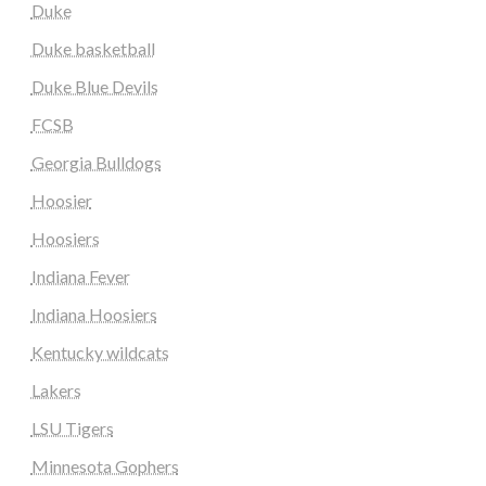
Duke
Duke basketball
Duke Blue Devils
FCSB
Georgia Bulldogs
Hoosier
Hoosiers
Indiana Fever
Indiana Hoosiers
Kentucky wildcats
Lakers
LSU Tigers
Minnesota Gophers