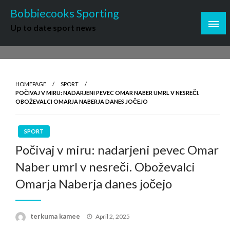
Skip
Bobbiecooks Sporting
to
Up to date sport news
content
HOMEPAGE
SPORT
POČIVAJ V MIRU: NADARJENI PEVEC OMAR NABER UMRL V NESREČI.
OBOŽEVALCI OMARJA NABERJA DANES JOČEJO
SPORT
Počivaj v miru: nadarjeni pevec Omar
Naber umrl v nesreči. Oboževalci
Omarja Naberja danes jočejo
Posted
terkuma kamee
April 2, 2025
on