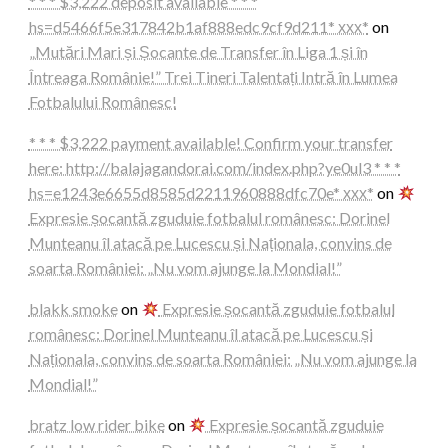
* * * $3,222 deposit available * * *
hs=d5466f5e317842b1af888edc9cf9d211* ххх*
on
„Mutări Mari și Șocante de Transfer în Liga 1 și în
Întreaga Românie!” Trei Tineri Talentați Intră în Lumea
Fotbalului Românesc!
* * * $3,222 payment available! Confirm your transfer
here: http://balajagandorai.com/index.php?ye0ul3 * * *
hs=e1243e6655d8585d2211960888dfc70e* ххх*
on
Expresie șocantă zguduie fotbalul românesc: Dorinel
Munteanu îl atacă pe Lucescu și Naționala, convins de
soarta României: „Nu vom ajunge la Mondial!”
blakk smoke
on
Expresie șocantă zguduie fotbalul
românesc: Dorinel Munteanu îl atacă pe Lucescu și
Naționala, convins de soarta României: „Nu vom ajunge la
Mondial!”
bratz low rider bike
on
Expresie șocantă zguduie