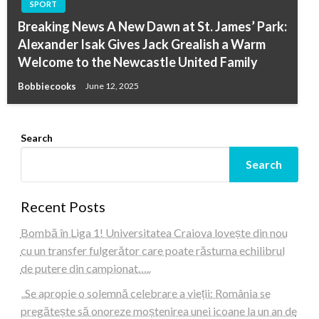
SPORT
Breaking News A New Dawn at St. James’ Park:
Alexander Isak Gives Jack Grealish a Warm
Welcome to the Newcastle United Family
Bobbiecooks
June 12, 2025
Search
Search
Recent Posts
Bombă în Liga 1! Universitatea Craiova lovește din nou
cu un transfer fulgerător care poate răsturna echilibrul
de putere din campionat…..
„Se apropie o solemnă celebrare a vieții: România se
pregătește să onoreze moștenirea unei icoane la un an de