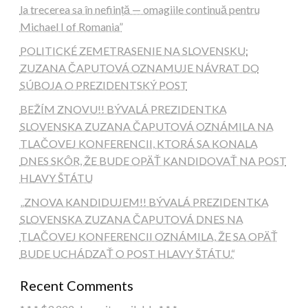
la trecerea sa în neființă — omagiile continuă pentru
Michael I of Romania”
POLITICKÉ ZEMETRASENIE NA SLOVENSKU:
ZUZANA ČAPUTOVÁ OZNAMUJE NÁVRAT DO
SÚBOJA O PREZIDENTSKÝ POST
BEŽÍM ZNOVU!! BÝVALÁ PREZIDENTKA
SLOVENSKA ZUZANA ČAPUTOVÁ OZNÁMILA NA
TLAČOVEJ KONFERENCII, KTORÁ SA KONALA
DNES SKÔR, ŽE BUDE OPÄŤ KANDIDOVAŤ NA POST
HLAVY ŠTÁTU
„ZNOVA KANDIDUJEM!! BÝVALÁ PREZIDENTKA
SLOVENSKA ZUZANA ČAPUTOVÁ DNES NA
TLAČOVEJ KONFERENCII OZNÁMILA, ŽE SA OPÄŤ
BUDE UCHÁDZAŤ O POST HLAVY ŠTÁTU.“
Recent Comments