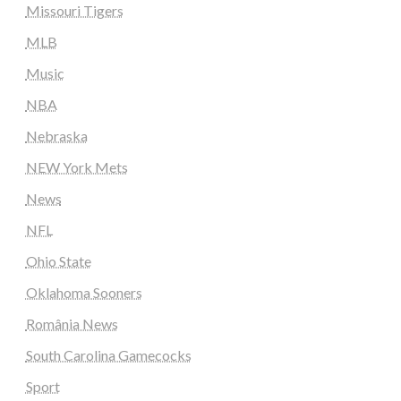
Missouri Tigers
MLB
Music
NBA
Nebraska
NEW York Mets
News
NFL
Ohio State
Oklahoma Sooners
România News
South Carolina Gamecocks
Sport