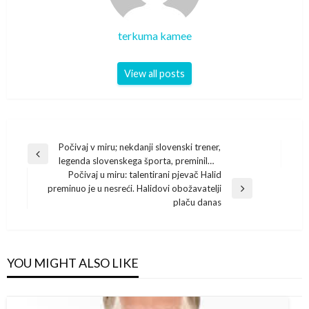
terkuma kamee
View all posts
Post
Počivaj v miru; nekdanji slovenski trener,
Previous
legenda slovenskega športa, preminil…
navigation
Post
Počivaj u miru: talentirani pjevač Halid
preminuo je u nesreći. Halidovi obožavatelji
Next
plaču danas
Post
YOU MIGHT ALSO LIKE