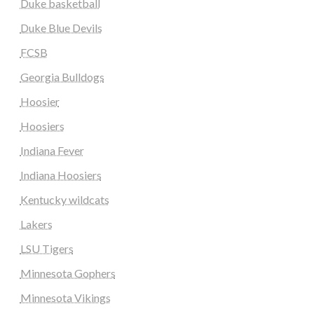
Duke basketball
Duke Blue Devils
FCSB
Georgia Bulldogs
Hoosier
Hoosiers
Indiana Fever
Indiana Hoosiers
Kentucky wildcats
Lakers
LSU Tigers
Minnesota Gophers
Minnesota Vikings