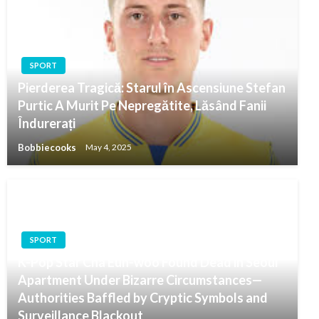
SPORT
Pierderea Tragică: Starul în Ascensiune Stefan
Purtic A Murit Pe Nepregătite, Lăsând Fanii
Îndurerați
Bobbiecooks
May 4, 2025
SPORT
K-Pop Star Cha Eun-woo Found Dead in Seoul
Apartment Under Bizarre Circumstances—
Authorities Baffled by Cryptic Symbols and
Surveillance Blackout