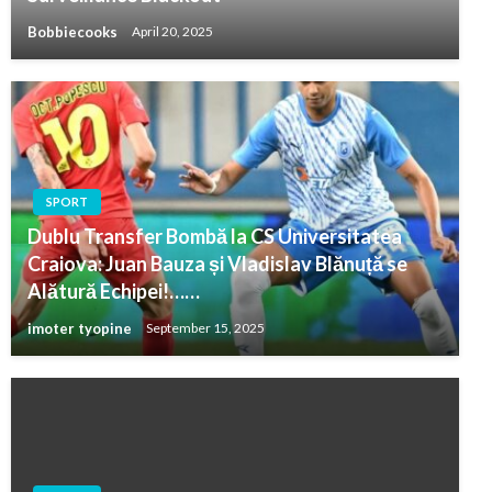
Bobbiecooks
April 20, 2025
SPORT
Dublu Transfer Bombă la CS Universitatea
Craiova: Juan Bauza și Vladislav Blănuță se
Alătură Echipei!……
imoter tyopine
September 15, 2025