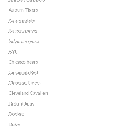
Auburn Tigers
Auto-mobile
Bulgaria news
𝑏𝑢𝑙𝑔𝑎𝑟𝑖𝑎𝑛 𝑠𝑝𝑜𝑟𝑡𝑠
BYU
Chicago bears
Cincinnati Red
Clemson Tigers
Cleveland Cavaliers
Detroit lions
Dodger
Duke