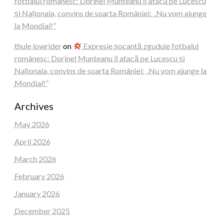
fotbalul românesc: Dorinel Munteanu îl atacă pe Lucescu
și Naționala, convins de soarta României: „Nu vom ajunge
la Mondial!”
thule lowrider
on
Expresie șocantă zguduie fotbalul
românesc: Dorinel Munteanu îl atacă pe Lucescu și
Naționala, convins de soarta României: „Nu vom ajunge la
Mondial!”
Archives
May 2026
April 2026
March 2026
February 2026
January 2026
December 2025