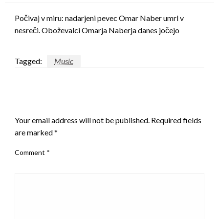
Počivaj v miru: nadarjeni pevec Omar Naber umrl v
nesreči. Oboževalci Omarja Naberja danes jočejo
Tagged:
Music
LEAVE A RESPONSE
Your email address will not be published.
Required fields
are marked
*
Comment
*