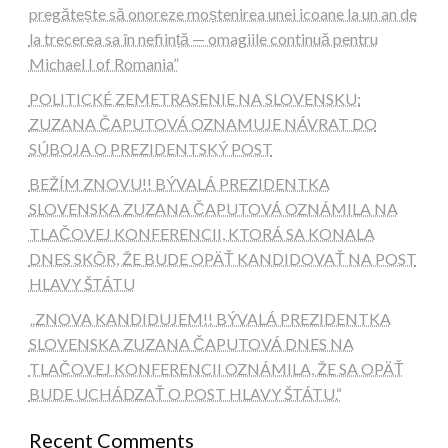
pregătește să onoreze moștenirea unei icoane la un an de
la trecerea sa în neființă — omagiile continuă pentru
Michael I of Romania”
POLITICKÉ ZEMETRASENIE NA SLOVENSKU:
ZUZANA ČAPUTOVÁ OZNAMUJE NÁVRAT DO
SÚBOJA O PREZIDENTSKÝ POST
BEŽÍM ZNOVU!! BÝVALÁ PREZIDENTKA
SLOVENSKA ZUZANA ČAPUTOVÁ OZNÁMILA NA
TLAČOVEJ KONFERENCII, KTORÁ SA KONALA
DNES SKÔR, ŽE BUDE OPÄŤ KANDIDOVAŤ NA POST
HLAVY ŠTÁTU
„ZNOVA KANDIDUJEM!! BÝVALÁ PREZIDENTKA
SLOVENSKA ZUZANA ČAPUTOVÁ DNES NA
TLAČOVEJ KONFERENCII OZNÁMILA, ŽE SA OPÄŤ
BUDE UCHÁDZAŤ O POST HLAVY ŠTÁTU.“
Recent Comments