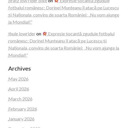
bratz low rider bike
on
Expresie șocantă zguduie
fotbalul românesc: Dorinel Munteanu îl atacă pe Lucescu
și Naționala, convins de soarta României: „Nu vom ajunge
la Mondial!”
thule lowrider
on
Expresie șocantă zguduie fotbalul
românesc: Dorinel Munteanu îl atacă pe Lucescu și
Naționala, convins de soarta României: „Nu vom ajunge la
Mondial!”
Archives
May 2026
April 2026
March 2026
February 2026
January 2026