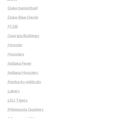
Duke basketball
Duke Blue Devils
FCSB
Georgia Bulldogs
Hoosier
Hoosiers
Indiana Fever
Indiana Hoosiers
Kentucky wildcats
Lakers
LSU Tigers
Minnesota Gophers