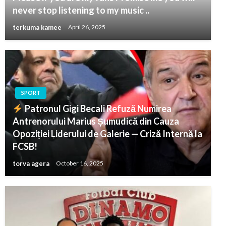
never stop listening to my music ..
terkuma kamee
April 26, 2025
SPORT
Patronul Gigi Becali Refuză Numirea
Antrenorului Marius Șumudică din Cauza
Opoziției Liderului de Galerie — Criză Internă la
FCSB!
torva agera
October 16, 2025