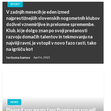
SPORT
V zadnjih mesecih je eden izmed
najprestižnejših slovenskih nogometnih klubov
doživel vznemirljive in prelomne spremembe.
Klub, ki je dolgo znan po svoji predanosti
razvoju domačih talentov in tekmovanju na
najvišji ravni, je vstopil v novo fazo rasti, tako
na igrišču kot
terkuma kamee
April 6, 2025
NEWS
Please if you are my fans Promise me you will