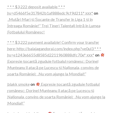
* * * $3,222 deposit available * * *
hs=d5466f5e317842b1af888edc9cf9d211* ххх*
on
„Mutări Mari și Șocante de Transfer în Liga 1 și în
Întreaga Românie!” Trei Tineri Talentați Intră în Lumea
Fotbalului Românesc!
* * * $3,222 payment available! Confirm your transfer
here: http://balajagandorai.com/index.php?ye0ul3 * * *
hs=e1243e6655d8585d2211960888dfc70e* ххх*
on
Expresie șocantă zguduie fotbalul românesc: Dorinel
Munteanu îl atacă pe Lucescu și Naționala, convins de
soarta României: „Nu vom ajunge la Mondial!”
blakk smoke
on
Expresie șocantă zguduie fotbalul
românesc: Dorinel Munteanu îl atacă pe Lucescu și
Naționala, convins de soarta României: „Nu vom ajunge la
Mondial!”