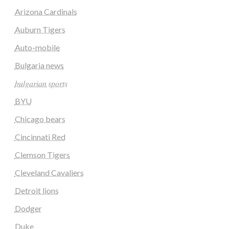
Arizona Cardinals
Auburn Tigers
Auto-mobile
Bulgaria news
𝑏𝑢𝑙𝑔𝑎𝑟𝑖𝑎𝑛 𝑠𝑝𝑜𝑟𝑡𝑠
BYU
Chicago bears
Cincinnati Red
Clemson Tigers
Cleveland Cavaliers
Detroit lions
Dodger
Duke