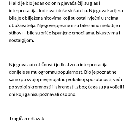
Halid je bio jedan od onih pjevača čiji su glas i
interpretacija dodirivali duše slušatelja. Njegova karijera
bila je obilježena hitovima koji su ostali vječni u srcima
obožavatelja. Njegove pjesme nisu bile samo melodije i
stihovi – bile su priče ispunjene emocijama, iskustvima i
nostalgijom.
Njegova autentičnost i jedinstvena interpretacija
donijele su mu ogromnu popularnost. Bio je poznat ne
samo po svojoj nevjerojatnoj vokalnoj sposobnosti, već i
po svojoj skromnosti i iskrenosti, zbog čega su ga voljeli i
oni koji ga nisu poznavali osobno.
Tragičan odlazak