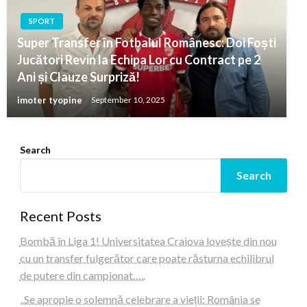
SPORT
Super Transfer în Fotbalul Românesc: Doi Foști
Jucători Revin la Echipa Lor cu Contract pe 2
Ani și Clauze Surpriză!
imoter tyopine
September 10, 2025
Search
Search
Recent Posts
Bombă în Liga 1! Universitatea Craiova lovește din nou
cu un transfer fulgerător care poate răsturna echilibrul
de putere din campionat…..
„Se apropie o solemnă celebrare a vieții: România se