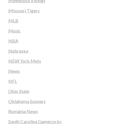
Minnesota Vikings
Missouri Tigers
MLB
Music
NBA
Nebraska
NEW York Mets
News
NFL
Ohio State
Oklahoma Sooners
România News
South Carolina Gamecocks