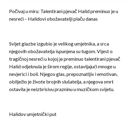
Počivaj u miru: Talentirani pjevač Halid preminuo je u
nesreći – Halidovi obožavatelji plaču danas
Svijet glazbe izgubio je velikog umjetnika, a srca
njegovih obožavatelja ispunjena su tugom. Vijest o
tragičnoj nesreći u kojoj je preminuo talentirani pjevač
Halid odjeknula je širom regije, ostavljajući mnoge u
nevjerici i boli. Njegov glas, prepoznatljiv i emotivan,
obilježio je živote brojnih slušatelja, a njegova smrt
ostavila je neizbrisivu prazninu u muzičkom svijetu.
Halidov umjetnički put