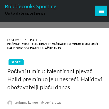
Skip
Bobbiecooks Sporting
to
Up to date sport news
content
HOMEPAGE
SPORT
POČIVAJ U MIRU: TALENTIRANI PJEVAČ HALID PREMINUO JE U NESREĆI.
HALIDOVI OBOŽAVATELJI PLAČU DANAS
SPORT
Počivaj u miru: talentirani pjevač
Halid preminuo je u nesreći. Halidovi
obožavatelji plaču danas
Posted
terkuma kamee
April 3, 2025
on