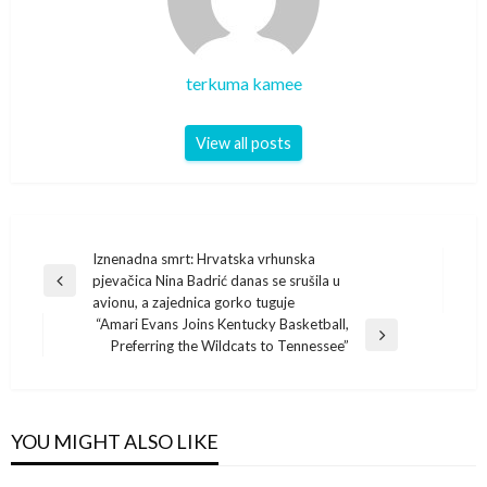
terkuma kamee
View all posts
Post
Iznenadna smrt: Hrvatska vrhunska
pjevačica Nina Badrić danas se srušila u
navigation
Previous
avionu, a zajednica gorko tuguje
Post
“Amari Evans Joins Kentucky Basketball,
Next
Preferring the Wildcats to Tennessee”
Post
YOU MIGHT ALSO LIKE