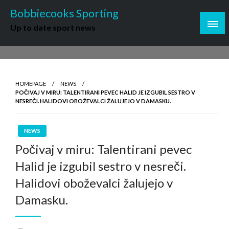
Skip
Bobbiecooks Sporting
to
Up to date sport news
content
HOMEPAGE
NEWS
POČIVAJ V MIRU: TALENTIRANI PEVEC HALID JE IZGUBIL SESTRO V
NESREČI. HALIDOVI OBOŽEVALCI ŽALUJEJO V DAMASKU.
NEWS
Počivaj v miru: Talentirani pevec
Halid je izgubil sestro v nesreči.
Halidovi oboževalci žalujejo v
Damasku.