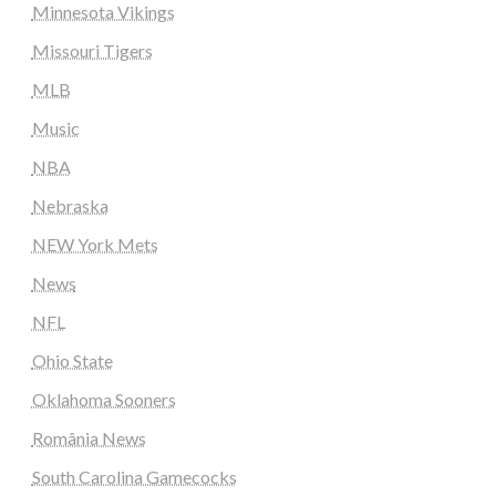
Minnesota Vikings
Missouri Tigers
MLB
Music
NBA
Nebraska
NEW York Mets
News
NFL
Ohio State
Oklahoma Sooners
România News
South Carolina Gamecocks