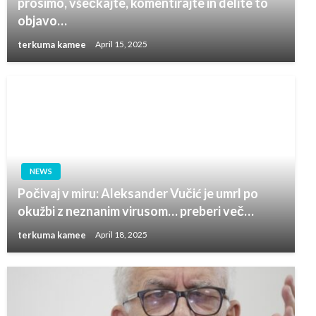
prosimo, všečkajte, komentirajte in delite to
objavo…
terkuma kamee
April 15, 2025
NEWS
Počivaj v miru: Aleksander Vučić je umrl po
okužbi z neznanim virusom… preberi več…
terkuma kamee
April 18, 2025