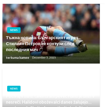
NEWS
Тъжна новина: Българският играч
Стилиян Петров се контузи след
последния мач
terkuma kamee
December 5, 2025
NEWS
Počivaj v miru: talentirani pevec Halid je umrl v
nesreči. Halidovi oboževalci danes žalujejo…