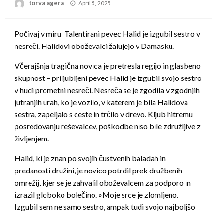
Posted
torva agera
April 5, 2025
on
Počivaj v miru: Talentirani pevec Halid je izgubil sestro v
nesreči. Halidovi oboževalci žalujejo v Damasku.
Včerajšnja tragična novica je pretresla regijo in glasbeno
skupnost – priljubljeni pevec Halid je izgubil svojo sestro
v hudi prometni nesreči. Nesreča se je zgodila v zgodnjih
jutranjih urah, ko je vozilo, v katerem je bila Halidova
sestra, zapeljalo s ceste in trčilo v drevo. Kljub hitremu
posredovanju reševalcev, poškodbe niso bile združljive z
življenjem.
Halid, ki je znan po svojih čustvenih baladah in
predanosti družini, je novico potrdil prek družbenih
omrežij, kjer se je zahvalil oboževalcem za podporo in
izrazil globoko bolečino. »Moje srce je zlomljeno.
Izgubil sem ne samo sestro, ampak tudi svojo najboljšo