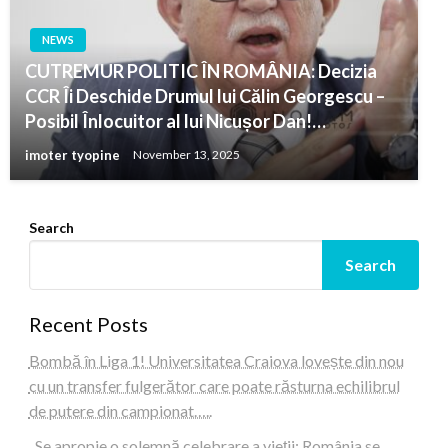
NEWS
CUTREMUR POLITIC ÎN ROMÂNIA: Decizia
CCR Îi Deschide Drumul lui Călin Georgescu –
Posibil Înlocuitor al lui Nicușor Dan!…
imoter tyopine
November 13, 2025
Search
Search
Recent Posts
Bombă în Liga 1! Universitatea Craiova lovește din nou
cu un transfer fulgerător care poate răsturna echilibrul
de putere din campionat…..
„Se apropie o solemnă celebrare a vieții: România se