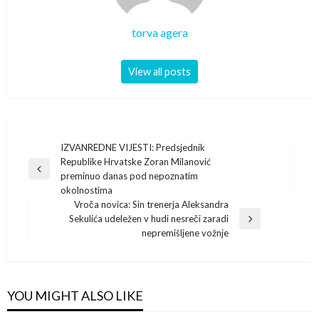
torva agera
View all posts
Post
IZVANREDNE VIJESTI: Predsjednik
Republike Hrvatske Zoran Milanović
navigation
Previous
preminuo danas pod nepoznatim
Post
okolnostima
Vroča novica: Sin trenerja Aleksandra
Sekulića udeležen v hudi nesreči zaradi
Next
nepremišljene vožnje
Post
YOU MIGHT ALSO LIKE