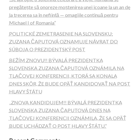
pregătește să onoreze moștenirea unei icoane la un an de
la trecerea sa în neființă — omagiile continuă pentru
Michael I of Romania”
POLITICKÉ ZEMETRASENIE NA SLOVENSKU:
ZUZANA ČAPUTOVÁ OZNAMUJE NÁVRAT DO
SÚBOJA O PREZIDENTSKÝ POST
BEŽÍM ZNOVU!! BÝVALÁ PREZIDENTKA
SLOVENSKA ZUZANA ČAPUTOVÁ OZNÁMILA NA
TLAČOVEJ KONFERENCII, KTORÁ SA KONALA
DNES SKÔR, ŽE BUDE OPÄŤ KANDIDOVAŤ NA POST
HLAVY ŠTÁTU
„ZNOVA KANDIDUJEM!! BÝVALÁ PREZIDENTKA
SLOVENSKA ZUZANA ČAPUTOVÁ DNES NA
TLAČOVEJ KONFERENCII OZNÁMILA, ŽE SA OPÄŤ
BUDE UCHÁDZAŤ O POST HLAVY ŠTÁTU.“