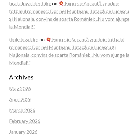
bratz low rider bike
on
Expresie șocantă zguduie
fotbalul românesc: Dorinel Munteanu îl atacă pe Lucescu
și Naționala, convins de soarta României: „Nu vom ajunge
la Mondial!”
thule lowrider
on
Expresie șocantă zguduie fotbalul
românesc: Dorinel Munteanu îl atacă pe Lucescu și
Naționala, convins de soarta României: „Nu vom ajunge la
Mondial!”
Archives
May 2026
April 2026
March 2026
February 2026
January 2026