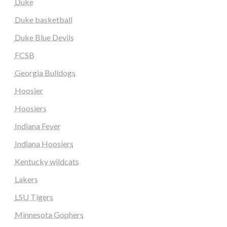
Duke
Duke basketball
Duke Blue Devils
FCSB
Georgia Bulldogs
Hoosier
Hoosiers
Indiana Fever
Indiana Hoosiers
Kentucky wildcats
Lakers
LSU Tigers
Minnesota Gophers