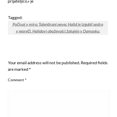
prijateljico,« je
Tagged:
Počivaj v miru: Talentirani pevec Halid je izgubil sestro
v nesreči. Halidovi oboževalci žalujejo v Damasku.
LEAVE A RESPONSE
Your email address will not be published.
Required fields
are marked
*
Comment
*