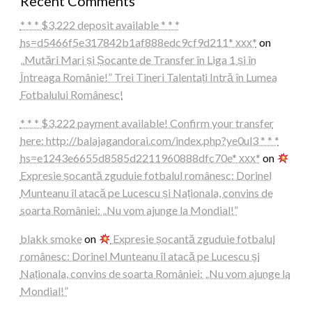
Recent Comments
* * * $3,222 deposit available * * *
hs=d5466f5e317842b1af888edc9cf9d211* ххх*
on
„Mutări Mari și Șocante de Transfer în Liga 1 și în
Întreaga Românie!” Trei Tineri Talentați Intră în Lumea
Fotbalului Românesc!
* * * $3,222 payment available! Confirm your transfer
here: http://balajagandorai.com/index.php?ye0ul3 * * *
hs=e1243e6655d8585d2211960888dfc70e* ххх*
on
Expresie șocantă zguduie fotbalul românesc: Dorinel
Munteanu îl atacă pe Lucescu și Naționala, convins de
soarta României: „Nu vom ajunge la Mondial!”
blakk smoke
on
Expresie șocantă zguduie fotbalul
românesc: Dorinel Munteanu îl atacă pe Lucescu și
Naționala, convins de soarta României: „Nu vom ajunge la
Mondial!”