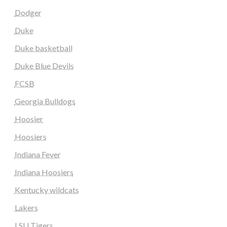
Dodger
Duke
Duke basketball
Duke Blue Devils
FCSB
Georgia Bulldogs
Hoosier
Hoosiers
Indiana Fever
Indiana Hoosiers
Kentucky wildcats
Lakers
LSU Tigers