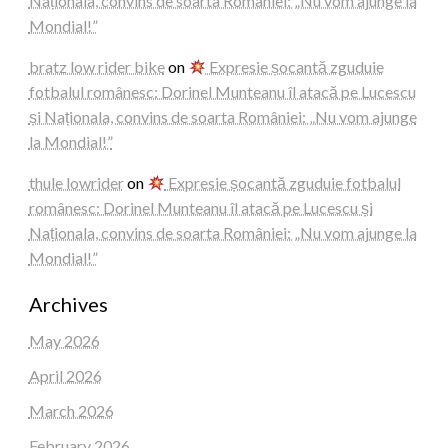
Naționala, convins de soarta României: „Nu vom ajunge la
Mondial!”
bratz low rider bike
on
Expresie șocantă zguduie
fotbalul românesc: Dorinel Munteanu îl atacă pe Lucescu
și Naționala, convins de soarta României: „Nu vom ajunge
la Mondial!”
thule lowrider
on
Expresie șocantă zguduie fotbalul
românesc: Dorinel Munteanu îl atacă pe Lucescu și
Naționala, convins de soarta României: „Nu vom ajunge la
Mondial!”
Archives
May 2026
April 2026
March 2026
February 2026