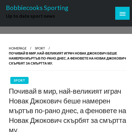
Skip
Bobbiecooks Sporting
to
Up to date sport news
content
HOMEPAGE
SPORT
ПОЧИВАЙ В МИР, НАЙ-ВЕЛИКИЯТ ИГРАЧ НОВАК ДЖОКОВИЧ БЕШЕ
НАМЕРЕН МЪРТЪВ ПО-РАНО ДНЕС, А ФЕНОВЕТЕ НА НОВАК ДЖОКОВИЧ
СКЪРБЯТ ЗА СМЪРТТА МУ.
SPORT
Почивай в мир, най-великият играч
Новак Джокович беше намерен
мъртъв по-рано днес, а феновете на
Новак Джокович скърбят за смъртта
му.