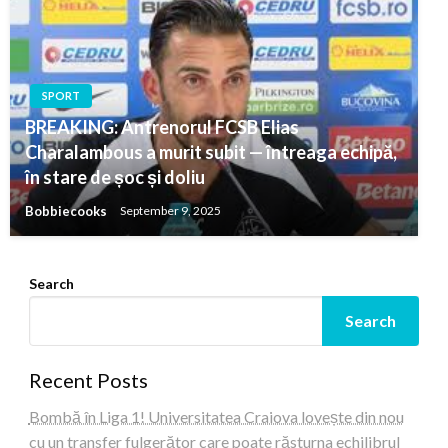
SPORT
BREAKING: Antrenorul FCSB Elias
Charalambous a murit subit — întreaga echipă,
în stare de șoc și doliu
Bobbiecooks
September 9, 2025
Search
Search
Recent Posts
Bombă în Liga 1! Universitatea Craiova lovește din nou
cu un transfer fulgerător care poate răsturna echilibrul