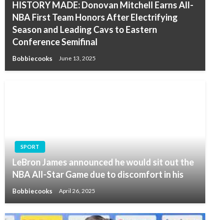
HISTORY MADE: Donovan Mitchell Earns All-
NBA First Team Honors After Electrifying
Season and Leading Cavs to Eastern
Conference Semifinal
Bobbiecooks
June 13, 2025
SPORT
LeBron James announced he would sit out the
NBA All-Star Game due to discomfort in his
Bobbiecooks
April 26, 2025