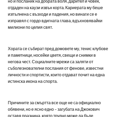
но и посланик на добрата воля, дарител и човек,
отдаден на каузи извън корта. Кариерата му беше
изпълнена с възходи и падения, но винаги се е
изправял с гордо вдигната глава, вдъхновявайки
милиони по целия свят.
Хората се събират пред домовете му, тенис клубове
и паметници, носейки цветя, свещи и снимки в
негова чест. Социалните мрежи са заляти от
съболезнователни послания от фенове, известни
личности и спортисти, които отдават почит на една
истинска икона на спорта.
Причините за смъртта все още не са официално
обявени, но е ясно едно – загубата на Джокович
оставя празнина, която трудно може да бъде