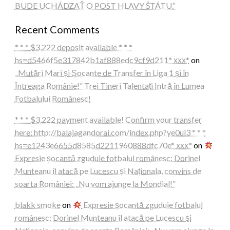
BUDE UCHÁDZAŤ O POST HLAVY ŠTÁTU.“
Recent Comments
* * * $3,222 deposit available * * *
hs=d5466f5e317842b1af888edc9cf9d211* ххх*
on
„Mutări Mari și Șocante de Transfer în Liga 1 și în
Întreaga Românie!” Trei Tineri Talentați Intră în Lumea
Fotbalului Românesc!
* * * $3,222 payment available! Confirm your transfer
here: http://balajagandorai.com/index.php?ye0ul3 * * *
hs=e1243e6655d8585d2211960888dfc70e* ххх*
on
Expresie șocantă zguduie fotbalul românesc: Dorinel
Munteanu îl atacă pe Lucescu și Naționala, convins de
soarta României: „Nu vom ajunge la Mondial!”
blakk smoke
on
Expresie șocantă zguduie fotbalul
românesc: Dorinel Munteanu îl atacă pe Lucescu și