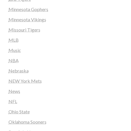
Minnesota Gophers
Minnesota Vikings
Missouri Tigers
MLB
Music
NBA
Nebraska
NEW York Mets
News
NFL
Ohio State
Oklahoma Sooners