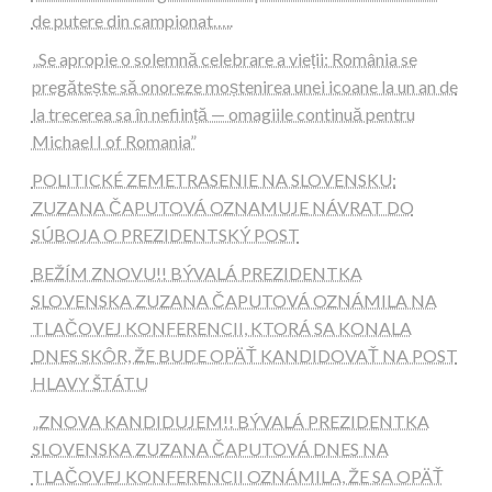
de putere din campionat…..
„Se apropie o solemnă celebrare a vieții: România se
pregătește să onoreze moștenirea unei icoane la un an de
la trecerea sa în neființă — omagiile continuă pentru
Michael I of Romania”
POLITICKÉ ZEMETRASENIE NA SLOVENSKU:
ZUZANA ČAPUTOVÁ OZNAMUJE NÁVRAT DO
SÚBOJA O PREZIDENTSKÝ POST
BEŽÍM ZNOVU!! BÝVALÁ PREZIDENTKA
SLOVENSKA ZUZANA ČAPUTOVÁ OZNÁMILA NA
TLAČOVEJ KONFERENCII, KTORÁ SA KONALA
DNES SKÔR, ŽE BUDE OPÄŤ KANDIDOVAŤ NA POST
HLAVY ŠTÁTU
„ZNOVA KANDIDUJEM!! BÝVALÁ PREZIDENTKA
SLOVENSKA ZUZANA ČAPUTOVÁ DNES NA
TLAČOVEJ KONFERENCII OZNÁMILA, ŽE SA OPÄŤ