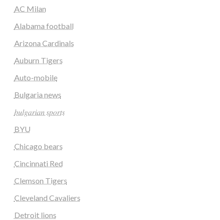
AC Milan
Alabama football
Arizona Cardinals
Auburn Tigers
Auto-mobile
Bulgaria news
𝑏𝑢𝑙𝑔𝑎𝑟𝑖𝑎𝑛 𝑠𝑝𝑜𝑟𝑡𝑠
BYU
Chicago bears
Cincinnati Red
Clemson Tigers
Cleveland Cavaliers
Detroit lions