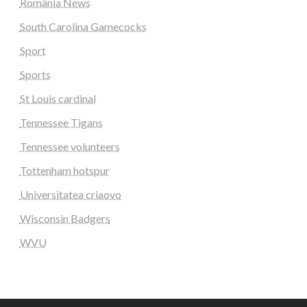
România News
South Carolina Gamecocks
Sport
Sports
St Louis cardinal
Tennessee Tigans
Tennessee volunteers
Tottenham hotspur
Universitatea criaovo
Wisconsin Badgers
WVU