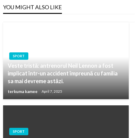
YOU MIGHT ALSO LIKE
SPORT
Veste tristă: antrenorul Neil Lennon a fost
implicat într-un accident împreună cu familia
sa mai devreme astăzi.
terkuma kamee
April 7, 2025
SPORT