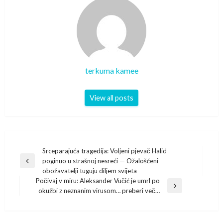
terkuma kamee
View all posts
Post
Srceparajuća tragedija: Voljeni pjevač Halid
poginuo u strašnoj nesreći — Ožalošćeni
navigation
Previous
obožavatelji tuguju diljem svijeta
Post
Počivaj v miru: Aleksander Vučić je umrl po
Next
okužbi z neznanim virusom… preberi več…
Post