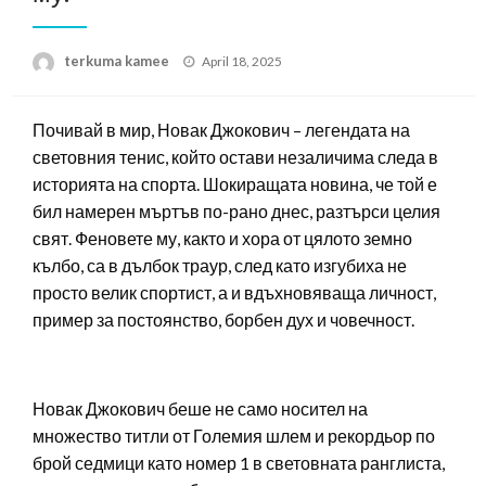
Posted
terkuma kamee
April 18, 2025
on
Почивай в мир, Новак Джокович – легендата на
световния тенис, който остави незаличима следа в
историята на спорта. Шокиращата новина, че той е
бил намерен мъртъв по-рано днес, разтърси целия
свят. Феновете му, както и хора от цялото земно
кълбо, са в дълбок траур, след като изгубиха не
просто велик спортист, а и вдъхновяваща личност,
пример за постоянство, борбен дух и човечност.
Новак Джокович беше не само носител на
множество титли от Големия шлем и рекордьор по
брой седмици като номер 1 в световната ранглиста,