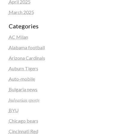
April 2025
March 2025
Categories
AC Milan
Alabama football
Arizona Cardinals
Auburn Tigers
Auto-mobile
Bulgaria news
𝑏𝑢𝑙𝑔𝑎𝑟𝑖𝑎𝑛 𝑠𝑝𝑜𝑟𝑡𝑠
BYU
Chicago bears
Cincinnati Red