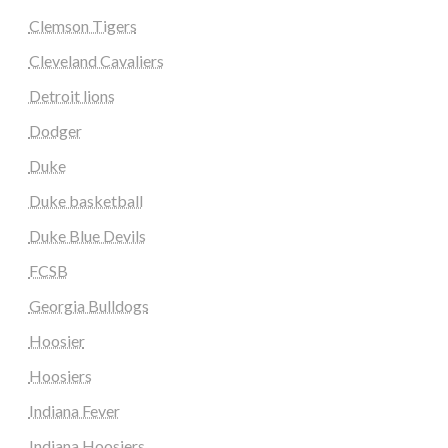
Clemson Tigers
Cleveland Cavaliers
Detroit lions
Dodger
Duke
Duke basketball
Duke Blue Devils
FCSB
Georgia Bulldogs
Hoosier
Hoosiers
Indiana Fever
Indiana Hoosiers