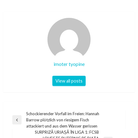
imoter tyopine
View all posts
Post
Schockierender Vorfall im Freien: Hannah
Barrow plötzlich von riesigem Fisch
navigation
Previous
attackiert und aus dem Wasser gerissen
Post
SURPRIZĂ URIAȘĂ ÎN LIGA 1: FCSB