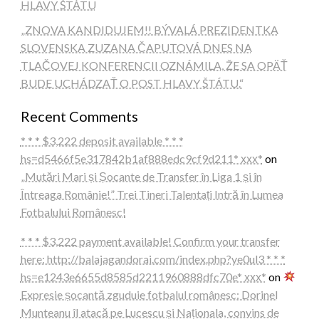
HLAVY ŠTÁTU
„ZNOVA KANDIDUJEM!! BÝVALÁ PREZIDENTKA
SLOVENSKA ZUZANA ČAPUTOVÁ DNES NA
TLAČOVEJ KONFERENCII OZNÁMILA, ŽE SA OPÄŤ
BUDE UCHÁDZAŤ O POST HLAVY ŠTÁTU.“
Recent Comments
* * * $3,222 deposit available * * *
hs=d5466f5e317842b1af888edc9cf9d211* ххх*
on
„Mutări Mari și Șocante de Transfer în Liga 1 și în
Întreaga Românie!” Trei Tineri Talentați Intră în Lumea
Fotbalului Românesc!
* * * $3,222 payment available! Confirm your transfer
here: http://balajagandorai.com/index.php?ye0ul3 * * *
hs=e1243e6655d8585d2211960888dfc70e* ххх*
on
Expresie șocantă zguduie fotbalul românesc: Dorinel
Munteanu îl atacă pe Lucescu și Naționala, convins de