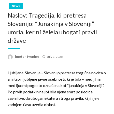
NEWS
Naslov: Tragedija, ki pretresa
Slovenijo: “Junakinja v Sloveniji”
umrla, ker ni želela ubogati pravil
države
Posted
imoter tyopine
July 7, 2025
on
Ljubljana, Slovenija – Slovenijo pretresa tragična novica o
smrti priljubljene javne osebnosti, ki je bila v medijih in
med ljudmi pogosto označena kot “junakinja v Sloveniji”.
Po prvih podatkih naj bi bila njena smrt posledica
zavrnitve, da uboga nekatera stroga pravila, ki jih je v
zadnjem času uvedla oblast.