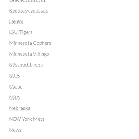
Kentucky wildcats
Lakers
LSU Tigers
Minnesota Gophers
Minnesota Vikings
Missouri Tigers
MLB
Music
NBA
Nebraska
NEW York Mets
News