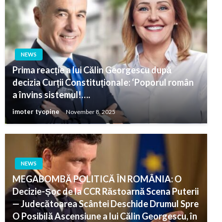
NEWS
Prima reacție a lui Călin Georgescu după
decizia Curții Constituționale: ‘Poporul român
a învins sistemul!….
imoter tyopine
November 8, 2025
NEWS
MEGABOMBĂ POLITICĂ ÎN ROMÂNIA: O
Decizie-Șoc de la CCR Răstoarnă Scena Puterii
— Judecătoarea Scântei Deschide Drumul Spre
O Posibilă Ascensiune a lui Călin Georgescu, în