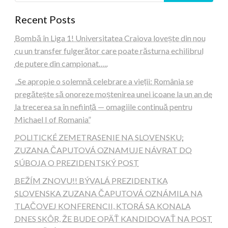
Recent Posts
Bombă în Liga 1! Universitatea Craiova lovește din nou
cu un transfer fulgerător care poate răsturna echilibrul
de putere din campionat…..
„Se apropie o solemnă celebrare a vieții: România se
pregătește să onoreze moștenirea unei icoane la un an de
la trecerea sa în neființă — omagiile continuă pentru
Michael I of Romania”
POLITICKÉ ZEMETRASENIE NA SLOVENSKU:
ZUZANA ČAPUTOVÁ OZNAMUJE NÁVRAT DO
SÚBOJA O PREZIDENTSKÝ POST
BEŽÍM ZNOVU!! BÝVALÁ PREZIDENTKA
SLOVENSKA ZUZANA ČAPUTOVÁ OZNÁMILA NA
TLAČOVEJ KONFERENCII, KTORÁ SA KONALA
DNES SKÔR, ŽE BUDE OPÄŤ KANDIDOVAŤ NA POST