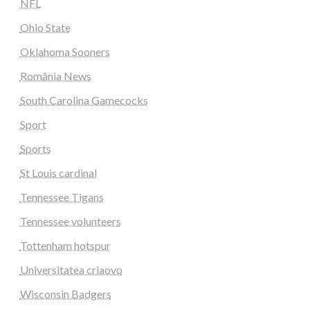
NFL
Ohio State
Oklahoma Sooners
România News
South Carolina Gamecocks
Sport
Sports
St Louis cardinal
Tennessee Tigans
Tennessee volunteers
Tottenham hotspur
Universitatea criaovo
Wisconsin Badgers