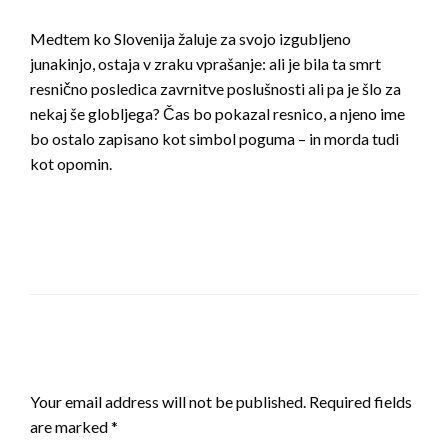
Medtem ko Slovenija žaluje za svojo izgubljeno
junakinjo, ostaja v zraku vprašanje: ali je bila ta smrt
resnično posledica zavrnitve poslušnosti ali pa je šlo za
nekaj še globljega? Čas bo pokazal resnico, a njeno ime
bo ostalo zapisano kot simbol poguma – in morda tudi
kot opomin.
LEAVE A RESPONSE
Your email address will not be published.
Required fields
are marked
*