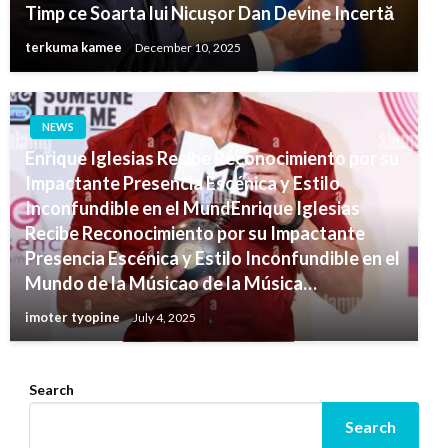
Timp ce Soarta lui Nicușor Dan Devine Incertă
terkuma kamee
December 10, 2025
NEWS
Enrique Iglesias Recibe Reconocimiento por su
Impactante Presencia Escénica y Estilo
Inconfundible en el MundEnrique Iglesias
Recibe Reconocimiento por su Impactante
Presencia Escénica y Estilo Inconfundible en el
Mundo de la Músicao de la Música…
imoter tyopine
July 4, 2025
Search
Search