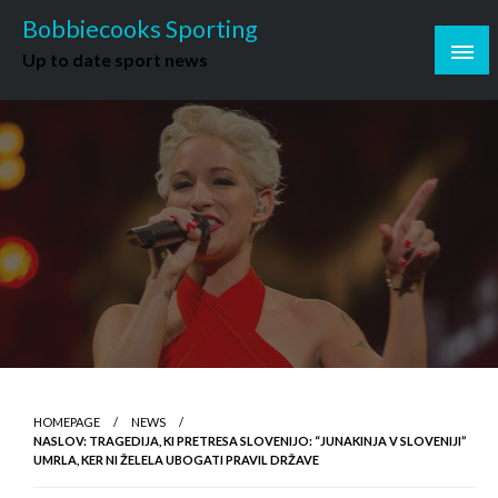
Skip
Bobbiecooks Sporting
to
Up to date sport news
content
HOMEPAGE
NEWS
NASLOV: TRAGEDIJA, KI PRETRESA SLOVENIJO: “JUNAKINJA V SLOVENIJI”
UMRLA, KER NI ŽELELA UBOGATI PRAVIL DRŽAVE