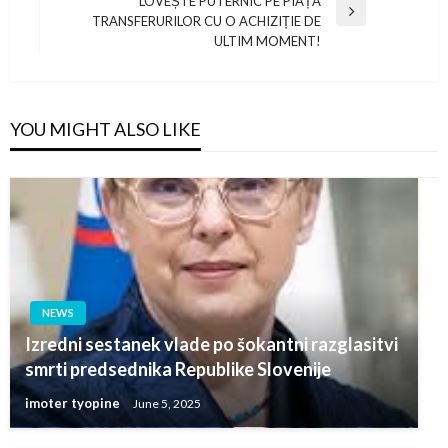
LOVEȘTE PUTERNIC PE PIAȚA
Next
TRANSFERURILOR CU O ACHIZIȚIE DE
Post
ULTIM MOMENT!
YOU MIGHT ALSO LIKE
NEWS
Izredni sestanek vlade po šokantni razglasitvi
smrti predsednika Republike Slovenije
imoter tyopine
June 5, 2025