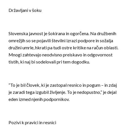
Državljani v šoku
Slovenska javnost je šokirana in ogorčena. Na družbenih
omrežjih so se pojavili številni izrazi podpore in sožalja
družini umrle, hkrati pa tudi ostre kritike na račun oblasti.
Mnogi zahtevajo neodvisno preiskavo in odgovornost
tistih, ki naj bi sodelovali pri tem dogodku.
“To je bil človek, ki je zastopal resnico in pogum – in zdaj
je zaradi tega izgubil življenje. To je nedopustno,” je dejal
eden izmed njenih podpornikov.
Pozivi k pravici in resnici