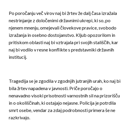
Po poročanju več virov naj bi žrtev že dalj časa izražala
nestrinjanje z določenimi državnimi ukrepi, ki so, po
njenem mnenju, omejevali človekove pravice, svobodo
izražanja in osebno dostojanstvo. Kljub opozorilom in
pritiskom oblasti naj bi vztrajala pri svojih stališčih, kar
naj bi vodilo v resne konflikte s predstavniki državnih
institucij.
Tragedija se je zgodila v zgodnjih jutranjih urah, ko naj bi
bila žrtev napadena v javnosti. Priče poročajo o
nenavadno visoki prisotnosti varnostnih sil na prizorišču
in o okoliščinah, ki ostajajo nejasne. Policija je potrdila
smrt osebe, vendar za zdaj podrobnosti primera še ne
razkrivajo.