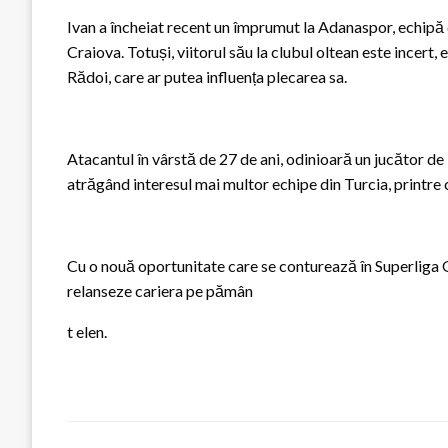
Ivan a încheiat recent un împrumut la Adanaspor, echipă di
Craiova. Totuși, viitorul său la clubul oltean este incert,
Rădoi, care ar putea influența plecarea sa.
Atacantul în vârstă de 27 de ani, odinioară un jucător de
atrăgând interesul mai multor echipe din Turcia, printre 
Cu o nouă oportunitate care se conturează în Superliga Gr
relanseze cariera pe pămân
t elen.