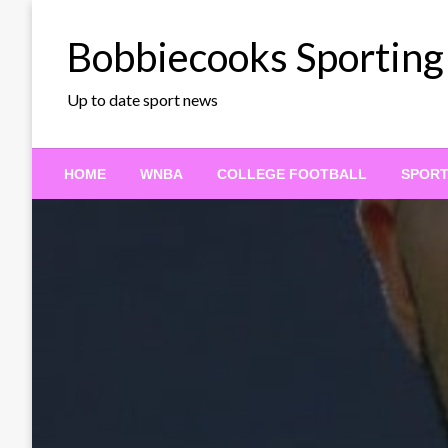
Skip
to
Bobbiecooks Sporting
content
Up to date sport news
HOME
WNBA
COLLEGE FOOTBALL
SPOR