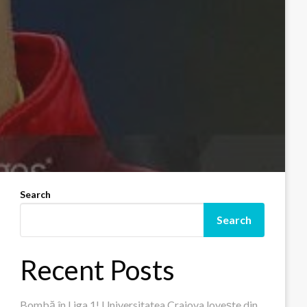
Search
Search
Recent Posts
Bombă în Liga 1! Universitatea Craiova lovește din