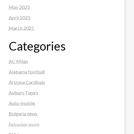
May 2025
April 2025
March 2025
Categories
AC Milan
Alabama football
Arizona Cardinals
Auburn Tigers
Auto-mobile
Bulgaria news
𝑏𝑢𝑙𝑔𝑎𝑟𝑖𝑎𝑛 𝑠𝑝𝑜𝑟𝑡𝑠