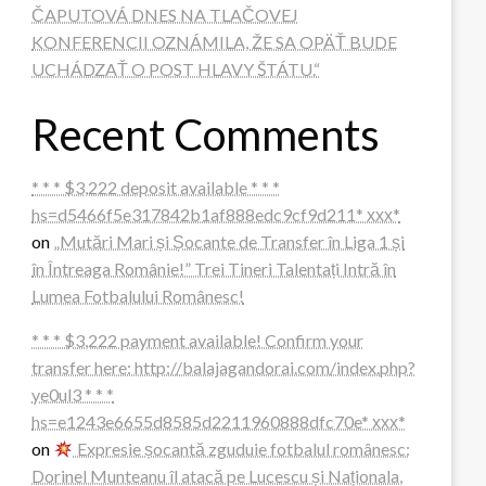
ČAPUTOVÁ DNES NA TLAČOVEJ
KONFERENCII OZNÁMILA, ŽE SA OPÄŤ BUDE
UCHÁDZAŤ O POST HLAVY ŠTÁTU.“
Recent Comments
* * * $3,222 deposit available * * *
hs=d5466f5e317842b1af888edc9cf9d211* ххх*
on
„Mutări Mari și Șocante de Transfer în Liga 1 și
în Întreaga Românie!” Trei Tineri Talentați Intră în
Lumea Fotbalului Românesc!
* * * $3,222 payment available! Confirm your
transfer here: http://balajagandorai.com/index.php?
ye0ul3 * * *
hs=e1243e6655d8585d2211960888dfc70e* ххх*
on
Expresie șocantă zguduie fotbalul românesc:
Dorinel Munteanu îl atacă pe Lucescu și Naționala,