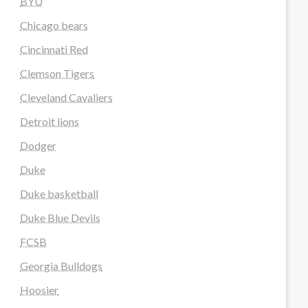
BYU
Chicago bears
Cincinnati Red
Clemson Tigers
Cleveland Cavaliers
Detroit lions
Dodger
Duke
Duke basketball
Duke Blue Devils
FCSB
Georgia Bulldogs
Hoosier