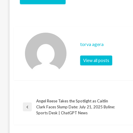
torva agera
View all posts
Angel Reese Takes the Spotlight as Caitlin
Post
Clark Faces Slump Date: July 21, 2025 Byline:
Previous
Sports Desk | ChatGPT News
Post
navigation