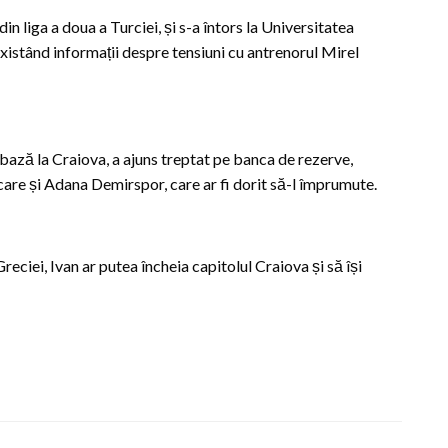
n liga a doua a Turciei, și s-a întors la Universitatea
 existând informații despre tensiuni cu antrenorul Mirel
 bază la Craiova, a ajuns treptat pe banca de rezerve,
care și Adana Demirspor, care ar fi dorit să-l împrumute.
eciei, Ivan ar putea încheia capitolul Craiova și să își