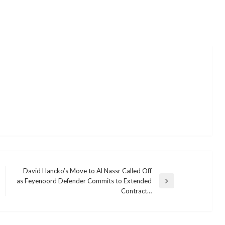
David Hancko’s Move to Al Nassr Called Off
as Feyenoord Defender Commits to Extended
Next
Contract…
Post