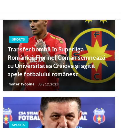
SPORTS
Transfer bombă în Superliga
României: Florinel Coman semnează
cu Universitatea Craiova și agită
apele fotbalului românesc
imoter tyopine
July 12, 2025
SPORTS