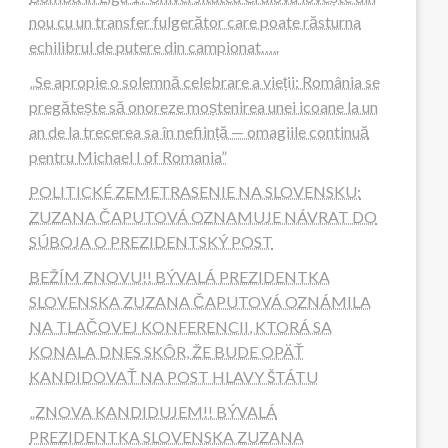
nou cu un transfer fulgerător care poate răsturna
echilibrul de putere din campionat…..
„Se apropie o solemnă celebrare a vieții: România se
pregătește să onoreze moștenirea unei icoane la un
an de la trecerea sa în neființă — omagiile continuă
pentru Michael I of Romania”
POLITICKÉ ZEMETRASENIE NA SLOVENSKU:
ZUZANA ČAPUTOVÁ OZNAMUJE NÁVRAT DO
SÚBOJA O PREZIDENTSKÝ POST
BEŽÍM ZNOVU!! BÝVALÁ PREZIDENTKA
SLOVENSKA ZUZANA ČAPUTOVÁ OZNÁMILA
NA TLAČOVEJ KONFERENCII, KTORÁ SA
KONALA DNES SKÔR, ŽE BUDE OPÄŤ
KANDIDOVAŤ NA POST HLAVY ŠTÁTU
„ZNOVA KANDIDUJEM!! BÝVALÁ
PREZIDENTKA SLOVENSKA ZUZANA