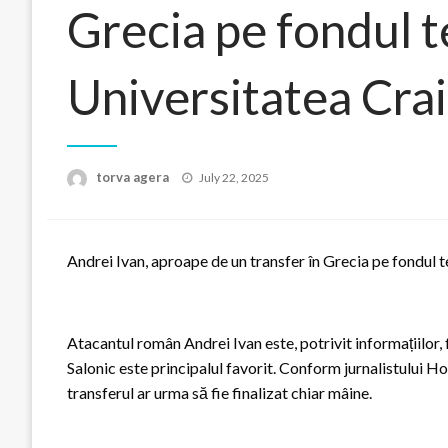
Grecia pe fondul t
Universitatea Cra
Posted
torva agera
July 22, 2025
on
Andrei Ivan, aproape de un transfer în Grecia pe fondul 
Atacantul român Andrei Ivan este, potrivit informațiilor,
Salonic este principalul favorit. Conform jurnalistului
transferul ar urma să fie finalizat chiar mâine.