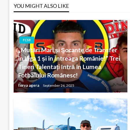
YOU MIGHT ALSO LIKE
FCSB
„Mutări Mari și Șocante de Transfer
în Liga 1 și în Întreaga Românie!” Trei
Tineri Talentați Intră în Lumea
Fotbalului Românesc!
torva agera
September 26, 2025