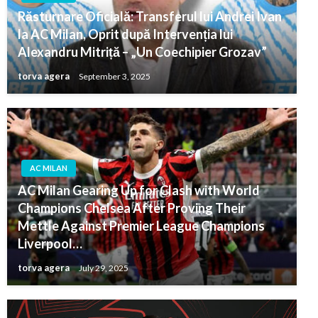
Răsturnare Oficială: Transferul lui Andrei Ivan
la AC Milan, Oprit după Intervenția lui
Alexandru Mitriță – „Un Coechipier Grozav”
torva agera
September 3, 2025
AC MILAN
AC Milan Gearing Up for Clash with World
Champions Chelsea After Proving Their
Mettle Against Premier League Champions
Liverpool…
torva agera
July 29, 2025