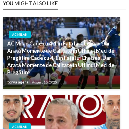
YOU MIGHT ALSO LIKE
AC MILAN
AC Milan Cade cu 4-1 în Fața lui Chelsea, Dar
Arată Momente de Calitate în Ultimul Meci de
Pregătire Cade cu 4-1 în Fața lui Chelsea, Dar
Arată Momente de Calitate în Ultimul Meci de
Pregătire
torva agera
August 10, 2025
AC MILAN