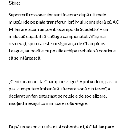
Știre:
Suporterii rossonerilor sunt în extaz după ultimele
mișcări de pe piața transferurilor! Mulți consideră că AC
Milan are acum un „centrocampo da Scudetto” – un
mijlocaș capabil să câștige campionatul. Alții, mai
rezervați, spun că este cu siguranță de Champions
League, iar poziție cu poziție echipa trebuie să continue
să se întărească.
„Centrocampo da Champions sigur! Apoi vedem, pas cu
pas, cum putem îmbunătăți fiecare zonă din teren”, a
declarat un fan entuziast pe rețelele de socializare,
însoțind mesajul cu inimioare roșu-negre.
După un sezon cu suișuri și coborâșuri, AC Milan pare