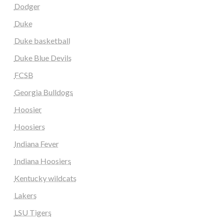
Dodger
Duke
Duke basketball
Duke Blue Devils
FCSB
Georgia Bulldogs
Hoosier
Hoosiers
Indiana Fever
Indiana Hoosiers
Kentucky wildcats
Lakers
LSU Tigers