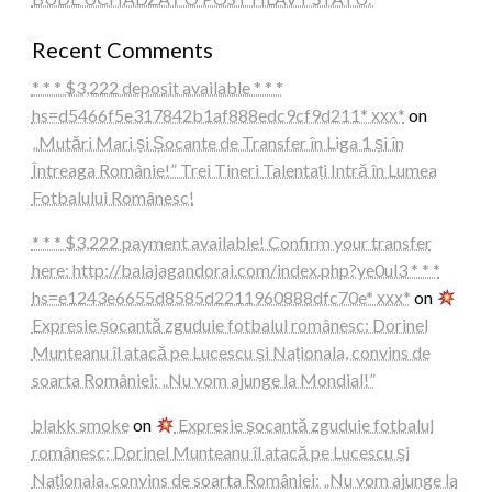
Recent Comments
* * * $3,222 deposit available * * *
hs=d5466f5e317842b1af888edc9cf9d211* ххх*
on
„Mutări Mari și Șocante de Transfer în Liga 1 și în
Întreaga Românie!” Trei Tineri Talentați Intră în Lumea
Fotbalului Românesc!
* * * $3,222 payment available! Confirm your transfer
here: http://balajagandorai.com/index.php?ye0ul3 * * *
hs=e1243e6655d8585d2211960888dfc70e* ххх*
on
Expresie șocantă zguduie fotbalul românesc: Dorinel
Munteanu îl atacă pe Lucescu și Naționala, convins de
soarta României: „Nu vom ajunge la Mondial!”
blakk smoke
on
Expresie șocantă zguduie fotbalul
românesc: Dorinel Munteanu îl atacă pe Lucescu și
Naționala, convins de soarta României: „Nu vom ajunge la