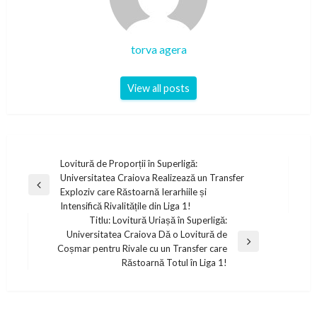
torva agera
View all posts
Post
Lovitură de Proporții în Superligă:
Universitatea Craiova Realizează un Transfer
navigation
Previous
Exploziv care Răstoarnă Ierarhiile și
Post
Intensifică Rivalitățile din Liga 1!
Titlu: Lovitură Uriașă în Superligă:
Universitatea Craiova Dă o Lovitură de
Next
Coșmar pentru Rivale cu un Transfer care
Post
Răstoarnă Totul în Liga 1!