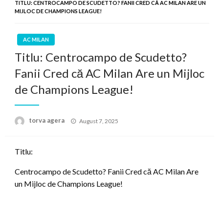
TITLU: CENTROCAMPO DE SCUDETTO? FANII CRED CĂ AC MILAN ARE UN
MIJLOC DE CHAMPIONS LEAGUE!
AC MILAN
Titlu: Centrocampo de Scudetto?
Fanii Cred că AC Milan Are un Mijloc
de Champions League!
Posted
torva agera
August 7, 2025
on
Titlu:
Centrocampo de Scudetto? Fanii Cred că AC Milan Are
un Mijloc de Champions League!