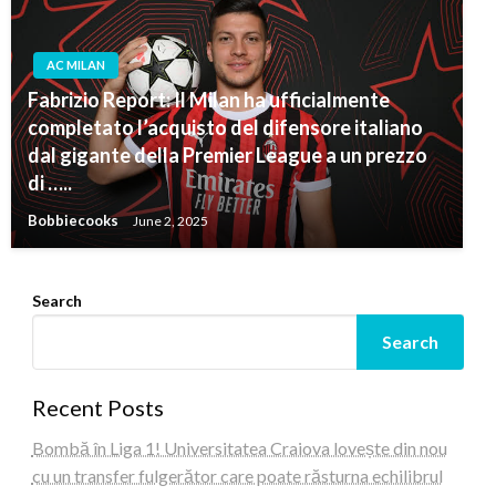
AC MILAN
Fabrizio Report: Il Milan ha ufficialmente
completato l’acquisto del difensore italiano
dal gigante della Premier League a un prezzo
di …..
Bobbiecooks
June 2, 2025
Search
Search
Recent Posts
Bombă în Liga 1! Universitatea Craiova lovește din nou
cu un transfer fulgerător care poate răsturna echilibrul