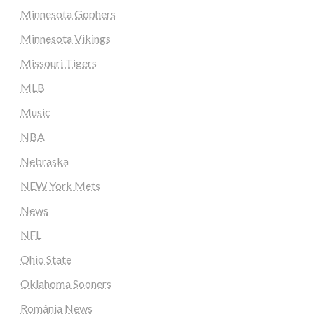
Minnesota Gophers
Minnesota Vikings
Missouri Tigers
MLB
Music
NBA
Nebraska
NEW York Mets
News
NFL
Ohio State
Oklahoma Sooners
România News