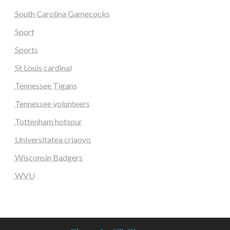
South Carolina Gamecocks
Sport
Sports
St Louis cardinal
Tennessee Tigans
Tennessee volunteers
Tottenham hotspur
Universitatea criaovo
Wisconsin Badgers
WVU