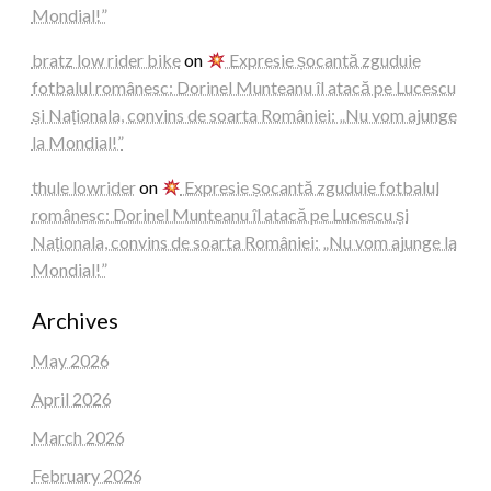
Mondial!”
bratz low rider bike
on
Expresie șocantă zguduie
fotbalul românesc: Dorinel Munteanu îl atacă pe Lucescu
și Naționala, convins de soarta României: „Nu vom ajunge
la Mondial!”
thule lowrider
on
Expresie șocantă zguduie fotbalul
românesc: Dorinel Munteanu îl atacă pe Lucescu și
Naționala, convins de soarta României: „Nu vom ajunge la
Mondial!”
Archives
May 2026
April 2026
March 2026
February 2026