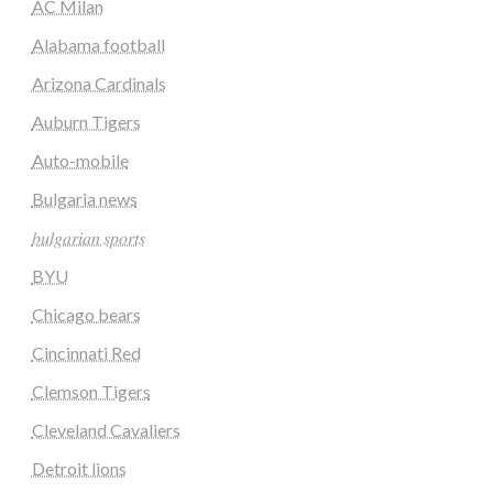
AC Milan
Alabama football
Arizona Cardinals
Auburn Tigers
Auto-mobile
Bulgaria news
𝑏𝑢𝑙𝑔𝑎𝑟𝑖𝑎𝑛 𝑠𝑝𝑜𝑟𝑡𝑠
BYU
Chicago bears
Cincinnati Red
Clemson Tigers
Cleveland Cavaliers
Detroit lions