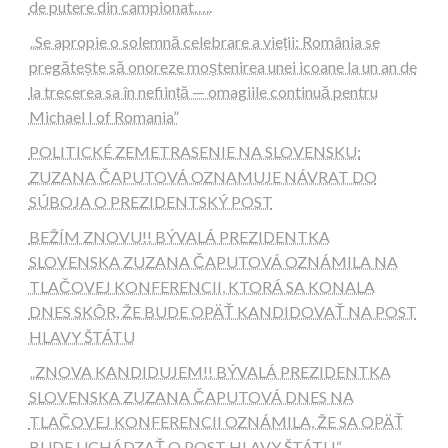
de putere din campionat…..
„Se apropie o solemnă celebrare a vieții: România se
pregătește să onoreze moștenirea unei icoane la un an de
la trecerea sa în neființă — omagiile continuă pentru
Michael I of Romania”
POLITICKÉ ZEMETRASENIE NA SLOVENSKU:
ZUZANA ČAPUTOVÁ OZNAMUJE NÁVRAT DO
SÚBOJA O PREZIDENTSKÝ POST
BEŽÍM ZNOVU!! BÝVALÁ PREZIDENTKA
SLOVENSKA ZUZANA ČAPUTOVÁ OZNÁMILA NA
TLAČOVEJ KONFERENCII, KTORÁ SA KONALA
DNES SKÔR, ŽE BUDE OPÄŤ KANDIDOVAŤ NA POST
HLAVY ŠTÁTU
„ZNOVA KANDIDUJEM!! BÝVALÁ PREZIDENTKA
SLOVENSKA ZUZANA ČAPUTOVÁ DNES NA
TLAČOVEJ KONFERENCII OZNÁMILA, ŽE SA OPÄŤ
BUDE UCHÁDZAŤ O POST HLAVY ŠTÁTU.“