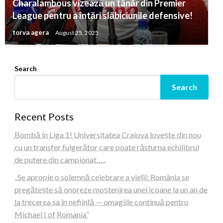
Charalambous vizează un tânăr din Premier
League pentru a întări slăbiciunile defensive!
torva agera
August 25, 2025
Search
Search
Recent Posts
Bombă în Liga 1! Universitatea Craiova lovește din nou
cu un transfer fulgerător care poate răsturna echilibrul
de putere din campionat…..
„Se apropie o solemnă celebrare a vieții: România se
pregătește să onoreze moștenirea unei icoane la un an de
la trecerea sa în neființă — omagiile continuă pentru
Michael I of Romania”