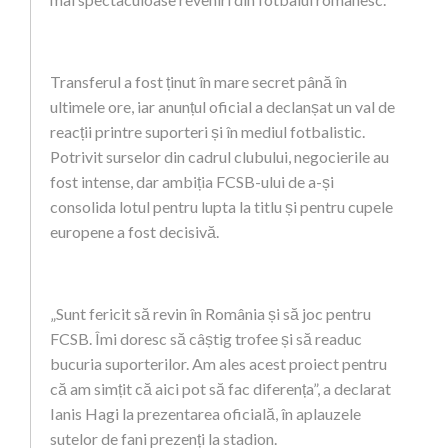
Transferul a fost ținut în mare secret până în
ultimele ore, iar anunțul oficial a declanșat un val de
reacții printre suporteri și în mediul fotbalistic.
Potrivit surselor din cadrul clubului, negocierile au
fost intense, dar ambiția FCSB-ului de a-și
consolida lotul pentru lupta la titlu și pentru cupele
europene a fost decisivă.
„Sunt fericit să revin în România și să joc pentru
FCSB. Îmi doresc să câștig trofee și să readuc
bucuria suporterilor. Am ales acest proiect pentru
că am simțit că aici pot să fac diferența”, a declarat
Ianis Hagi la prezentarea oficială, în aplauzele
sutelor de fani prezenți la stadion.