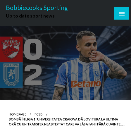
Skip
Bobbiecooks Sporting
to
Up to date sport news
content
HOMEPAGE
FCSB
BOMBĂ ÎN LIGA 1! UNIVERSITATEA CRAIOVA DĂ LOVITURA LA ULTIMA
ORĂ CU UN TRANSFER NEAȘTEPTAT CARE VA LĂSA FANII FĂRĂ CUVINTE……