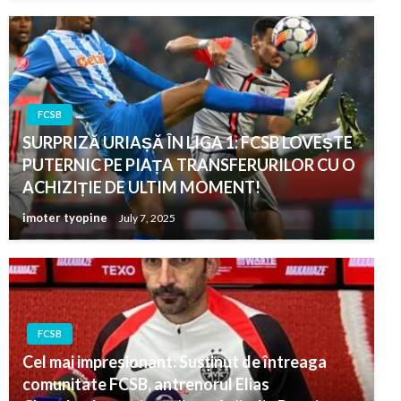
FCSB
SURPRIZĂ URIAȘĂ ÎN LIGA 1: FCSB LOVEȘTE
PUTERNIC PE PIAȚA TRANSFERURILOR CU O
ACHIZIȚIE DE ULTIM MOMENT!
imoter tyopine
July 7, 2025
FCSB
Cel mai impresionant: Susținut de întreaga
comunitate FCSB, antrenorul Elias