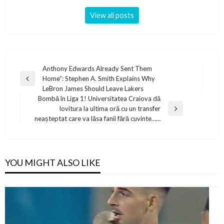
View all posts
Post
Anthony Edwards Already Sent Them
Home”: Stephen A. Smith Explains Why
navigation
Previous
LeBron James Should Leave Lakers
Post
Bombă în Liga 1! Universitatea Craiova dă
lovitura la ultima oră cu un transfer
Next
neașteptat care va lăsa fanii fără cuvinte……
Post
YOU MIGHT ALSO LIKE