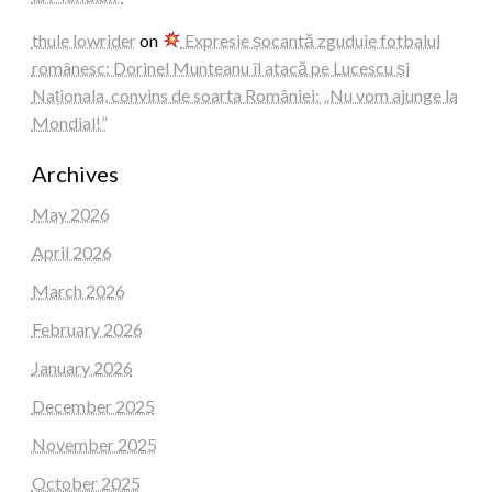
thule lowrider
on
Expresie șocantă zguduie fotbalul
românesc: Dorinel Munteanu îl atacă pe Lucescu și
Naționala, convins de soarta României: „Nu vom ajunge la
Mondial!”
Archives
May 2026
April 2026
March 2026
February 2026
January 2026
December 2025
November 2025
October 2025