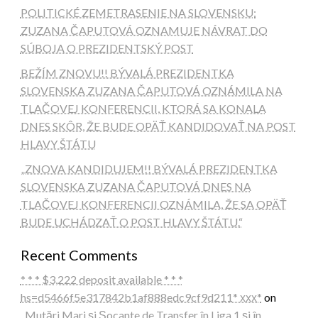
POLITICKÉ ZEMETRASENIE NA SLOVENSKU:
ZUZANA ČAPUTOVÁ OZNAMUJE NÁVRAT DO
SÚBOJA O PREZIDENTSKÝ POST
BEŽÍM ZNOVU!! BÝVALÁ PREZIDENTKA
SLOVENSKA ZUZANA ČAPUTOVÁ OZNÁMILA NA
TLAČOVEJ KONFERENCII, KTORÁ SA KONALA
DNES SKÔR, ŽE BUDE OPÄŤ KANDIDOVAŤ NA POST
HLAVY ŠTÁTU
„ZNOVA KANDIDUJEM!! BÝVALÁ PREZIDENTKA
SLOVENSKA ZUZANA ČAPUTOVÁ DNES NA
TLAČOVEJ KONFERENCII OZNÁMILA, ŽE SA OPÄŤ
BUDE UCHÁDZAŤ O POST HLAVY ŠTÁTU.“
Recent Comments
* * * $3,222 deposit available * * *
hs=d5466f5e317842b1af888edc9cf9d211* ххх*
on
„Mutări Mari și Șocante de Transfer în Liga 1 și în