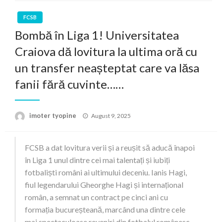
FCSB
Bombă în Liga 1! Universitatea
Craiova dă lovitura la ultima oră cu
un transfer neașteptat care va lăsa
fanii fără cuvinte……
Posted
imoter tyopine
August 9, 2025
on
FCSB a dat lovitura verii și a reușit să aducă înapoi
în Liga 1 unul dintre cei mai talentați și iubiți
fotbaliști români ai ultimului deceniu. Ianis Hagi,
fiul legendarului Gheorghe Hagi și internațional
român, a semnat un contract pe cinci ani cu
formația bucureșteană, marcând una dintre cele
mai spectaculoase reveniri din fotbalul românesc.