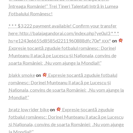
Întreaga Românie!” Trei Tineri Talentați Intră în Lumea
Fotbalului Românesc!
* * * $3,222 payment available! Confirm your transfer
here: http://balajagandorai.com/index.php?ye0ul3 * * *
hs=e1243e6655d8585d2211960888dfc70e* ххх*
on
Expresie șocantă zguduie fotbalul românesc: Dorinel
Munteanu îl atacă pe Lucescu și Naționala, convins de
soarta României: „Nu vom ajunge la Mondial!”
blakk smoke
on
Expresie șocantă zguduie fotbalul
românesc: Dorinel Munteanu îl atacă pe Lucescu și
Naționala, convins de soarta României: „Nu vom ajunge la
Mondial!”
bratz low rider bike
on
Expresie șocantă zguduie
fotbalul românesc: Dorinel Munteanu îl atacă pe Lucescu
și Naționala, convins de soarta României: „Nu vom ajunge
la Mondial!”