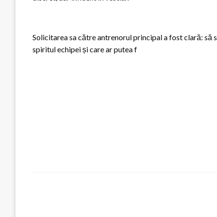
Solicitarea sa către antrenorul principal a fost clară: să 
spiritul echipei și care ar putea f
LEAVE A RESPONSE