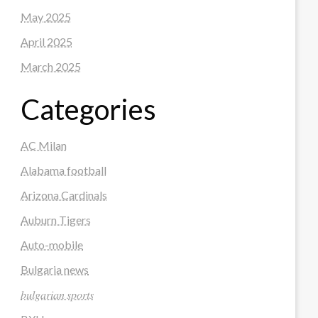
May 2025
April 2025
March 2025
Categories
AC Milan
Alabama football
Arizona Cardinals
Auburn Tigers
Auto-mobile
Bulgaria news
𝑏𝑢𝑙𝑔𝑎𝑟𝑖𝑎𝑛 𝑠𝑝𝑜𝑟𝑡𝑠