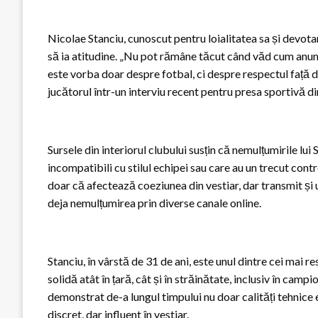
Nicolae Stanciu, cunoscut pentru loialitatea sa și devotam
să ia atitudine. „Nu pot rămâne tăcut când văd cum anum
este vorba doar despre fotbal, ci despre respectul față de
jucătorul într-un interviu recent pentru presa sportivă d
Sursele din interiorul clubului susțin că nemulțumirile lu
incompatibili cu stilul echipei sau care au un trecut contro
doar că afectează coeziunea din vestiar, dar transmit și 
deja nemulțumirea prin diverse canale online.
Stanciu, în vârstă de 31 de ani, este unul dintre cei mai re
solidă atât în țară, cât și în străinătate, inclusiv în cam
demonstrat de-a lungul timpului nu doar calități tehnice e
discret, dar influent în vestiar.