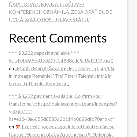
ČAPUTOVÁ DNES NA TLAČOVEJ
KONFERENCII OZNÁMILA, ŽE SA OPÄŤ BUDE
UCHÁDZAŤ O POST HLAVY ŠTÁTU.“
Recent Comments
* * * $3,222 deposit available * * *
hs=d5466f5e317842b1af888edc9cf9d211* ххх*
on
„Mutări Mari și Șocante de Transfer în Liga 1 și
în Întreaga Românie!” Trei Tineri Talentați Intră în
Lumea Fotbalului Românesc!
* * * $3,222 payment available! Confirm your
transfer here: http://balajagandorai.com/index.php?
ye0ul3 * * *
hs=e1243e6655d8585d2211960888dfc70e* ххх*
on
Expresie șocantă zguduie fotbalul românesc:
Dorinel Munteanu îl atacă pe Lucescu și Naționala,