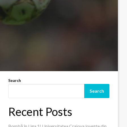
Search
Search
Recent Posts
Bombă în Liga 1! Universitatea Craiova lovește din