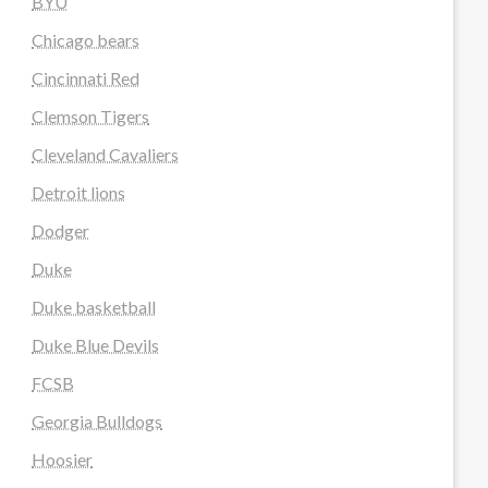
BYU
Chicago bears
Cincinnati Red
Clemson Tigers
Cleveland Cavaliers
Detroit lions
Dodger
Duke
Duke basketball
Duke Blue Devils
FCSB
Georgia Bulldogs
Hoosier