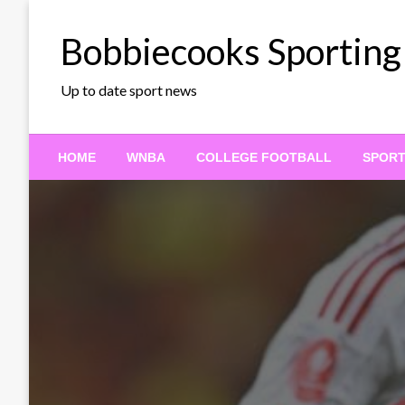
Skip
to
Bobbiecooks Sporting
content
Up to date sport news
HOME
WNBA
COLLEGE FOOTBALL
SPOR