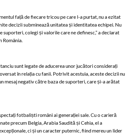
entul față de fiecare tricou pe care l-a purtat, nu a ezitat
ite decizii subminează unitatea și identitatea echipei. Nu
 suporteri, colegi și valorile care ne definesc,” a declarat
in România.
i Stanciu sunt legate de aducerea unor jucători considerați
versat în relația cu fanii. Potrivit acestuia, aceste decizii nu
un mesaj negativ către baza de suporteri, care și-a arătat
spectați fotbaliști români ai generației sale. Cu o carieră
pionate precum Belgia, Arabia Saudită și Cehia, el a
xcepționale, ci și un caracter puternic, fiind mereu un lider