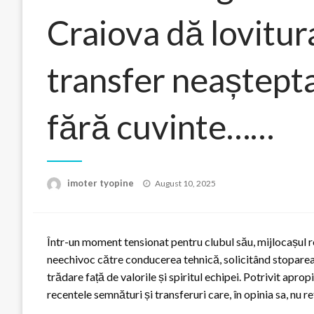
Craiova dă lovitur
transfer neașteptat
fără cuvinte……
Posted
imoter tyopine
August 10, 2025
on
Într-un moment tensionat pentru clubul său, mijlocașul 
neechivoc către conducerea tehnică, solicitând stoparea 
trădare față de valorile și spiritul echipei. Potrivit apro
recentele semnături și transferuri care, în opinia sa, nu r