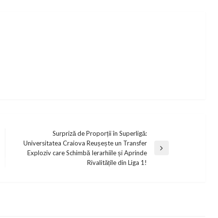
Surpriză de Proporții în Superligă:
Universitatea Craiova Reușește un Transfer
Next
Exploziv care Schimbă Ierarhiile și Aprinde
Post
Rivalitățile din Liga 1!