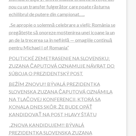
nou cu un transfer fulgerător care poate răsturna
echilibrul de putere din campionat…..
„Se apropie o solemnă celebrare a vieții: România se
pregătește să onoreze moștenirea unei icoane la un
an de la trecerea sa în neființă — omagiile continuă
pentru Michael I of Romania”
POLITICKÉ ZEMETRASENIE NA SLOVENSKU:
ZUZANA ČAPUTOVÁ OZNAMUJE NÁVRAT DO
SÚBOJA O PREZIDENTSKÝ POST
BEŽÍM ZNOVU!! BÝVALÁ PREZIDENTKA
SLOVENSKA ZUZANA ČAPUTOVÁ OZNÁMILA
NA TLAČOVEJ KONFERENCII, KTORÁ SA
KONALA DNES SKÔR, ŽE BUDE OPÄŤ
KANDIDOVAŤ NA POST HLAVY ŠTÁTU
„ZNOVA KANDIDUJEM!! BÝVALÁ
PREZIDENTKA SLOVENSKA ZUZANA