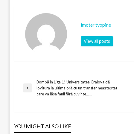
imoter tyopine
View all posts
Bombă în Liga 1! Universitatea Craiova dă
Post
lovitura la ultima oră cu un transfer neașteptat
Previous
care va lăsa fanii fără cuvinte……
Post
navigation
YOU MIGHT ALSO LIKE