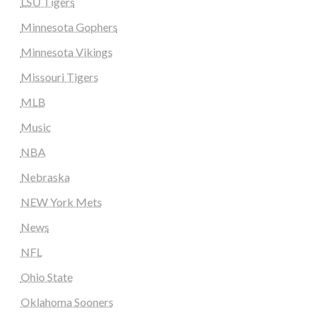
LSU Tigers
Minnesota Gophers
Minnesota Vikings
Missouri Tigers
MLB
Music
NBA
Nebraska
NEW York Mets
News
NFL
Ohio State
Oklahoma Sooners