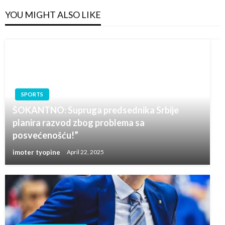
YOU MIGHT ALSO LIKE
SPORTS
ŠOKANTNO: Supruga predsednika Srbije
planira razvod zbog problema sa
posvećenošću!”
imoter tyopine
April 22, 2025