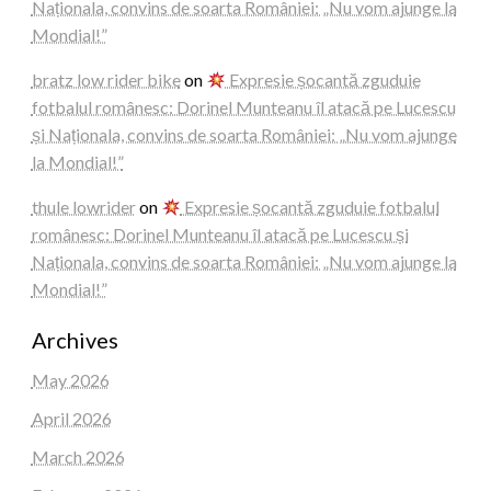
Naționala, convins de soarta României: „Nu vom ajunge la
Mondial!”
bratz low rider bike
on
Expresie șocantă zguduie
fotbalul românesc: Dorinel Munteanu îl atacă pe Lucescu
și Naționala, convins de soarta României: „Nu vom ajunge
la Mondial!”
thule lowrider
on
Expresie șocantă zguduie fotbalul
românesc: Dorinel Munteanu îl atacă pe Lucescu și
Naționala, convins de soarta României: „Nu vom ajunge la
Mondial!”
Archives
May 2026
April 2026
March 2026