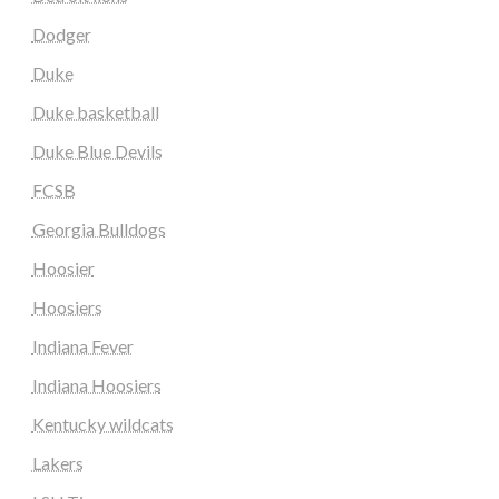
Dodger
Duke
Duke basketball
Duke Blue Devils
FCSB
Georgia Bulldogs
Hoosier
Hoosiers
Indiana Fever
Indiana Hoosiers
Kentucky wildcats
Lakers