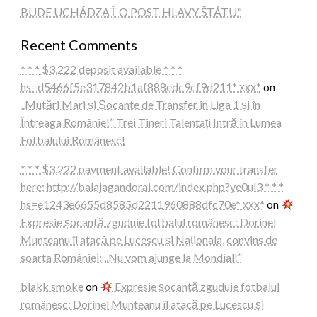
BUDE UCHÁDZAŤ O POST HLAVY ŠTÁTU.“
Recent Comments
* * * $3,222 deposit available * * *
hs=d5466f5e317842b1af888edc9cf9d211* ххх*
on
„Mutări Mari și Șocante de Transfer în Liga 1 și în
Întreaga Românie!” Trei Tineri Talentați Intră în Lumea
Fotbalului Românesc!
* * * $3,222 payment available! Confirm your transfer
here: http://balajagandorai.com/index.php?ye0ul3 * * *
hs=e1243e6655d8585d2211960888dfc70e* ххх*
on
Expresie șocantă zguduie fotbalul românesc: Dorinel
Munteanu îl atacă pe Lucescu și Naționala, convins de
soarta României: „Nu vom ajunge la Mondial!”
blakk smoke
on
Expresie șocantă zguduie fotbalul
românesc: Dorinel Munteanu îl atacă pe Lucescu și