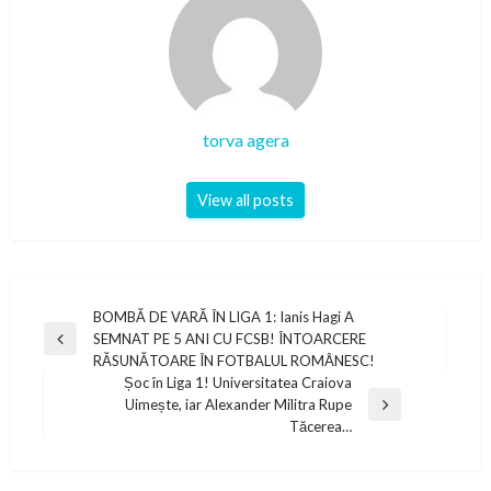
torva agera
View all posts
Post
BOMBĂ DE VARĂ ÎN LIGA 1: Ianis Hagi A
SEMNAT PE 5 ANI CU FCSB! ÎNTOARCERE
navigation
Previous
RĂSUNĂTOARE ÎN FOTBALUL ROMÂNESC!
Post
Șoc în Liga 1! Universitatea Craiova
Uimește, iar Alexander Militra Rupe
Next
Tăcerea…
Post