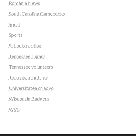
România News
South Carolina Gamecocks
Sport
Sports
St Louis cardinal
Tennessee Tigans
Tennessee volunteers
Tottenham hotspur
Universitatea criaovo
Wisconsin Badgers
WVU