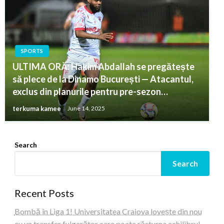
SPORTS
ULTIMA ORĂ: Hakim Abdallah se pregătește
să plece de la Dinamo București — Atacantul,
exclus din planurile pentru pre-sezon…
terkuma kamee
June 14, 2025
Search
Search
Recent Posts
Bombă în Liga 1! Universitatea Craiova lovește din nou
cu un transfer fulgerător care poate răsturna echilibrul