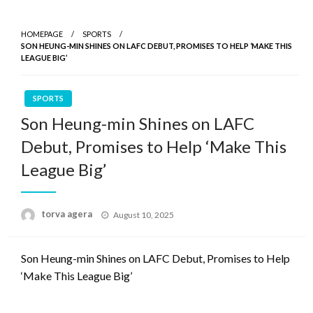
HOMEPAGE
SPORTS
SON HEUNG-MIN SHINES ON LAFC DEBUT, PROMISES TO HELP ‘MAKE THIS
LEAGUE BIG’
SPORTS
Son Heung-min Shines on LAFC
Debut, Promises to Help ‘Make This
League Big’
Posted
torva agera
August 10, 2025
on
Son Heung-min Shines on LAFC Debut, Promises to Help
‘Make This League Big’