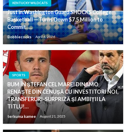
KENTUCKY WILDCATS
Just in:Washington Guard SHOCKS College
Basketball — Turns Down $7.5 Million to
Commit…..
Bobbiecooks
April 6, 2026
SPORTS
BUM ÎN ȘTEFAN CEL MARE! DINAMO
RENAȘTE DIN CENUȘĂ CU INVESTITORI NOI,
TRANSFERURI-SURPRIZĂ ȘI AMBIȚII LA
TITLU!…
terkuma kamee
August 21, 2025