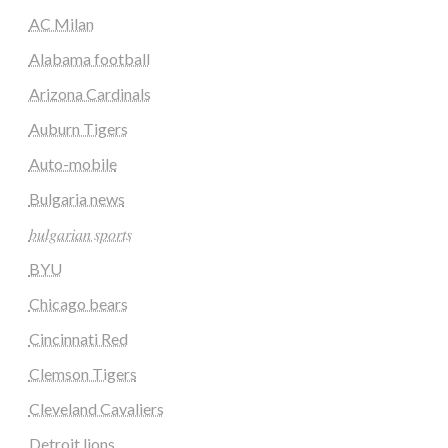
AC Milan
Alabama football
Arizona Cardinals
Auburn Tigers
Auto-mobile
Bulgaria news
𝑏𝑢𝑙𝑔𝑎𝑟𝑖𝑎𝑛 𝑠𝑝𝑜𝑟𝑡𝑠
BYU
Chicago bears
Cincinnati Red
Clemson Tigers
Cleveland Cavaliers
Detroit lions