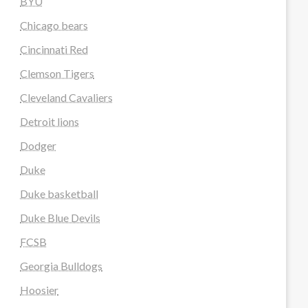
BYU
Chicago bears
Cincinnati Red
Clemson Tigers
Cleveland Cavaliers
Detroit lions
Dodger
Duke
Duke basketball
Duke Blue Devils
FCSB
Georgia Bulldogs
Hoosier