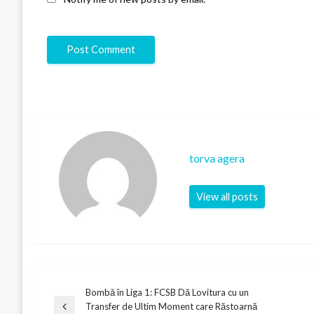
torva agera
View all posts
Bombă în Liga 1: FCSB Dă Lovitura cu un
Post
Transfer de Ultim Moment care Răstoarnă
Previous