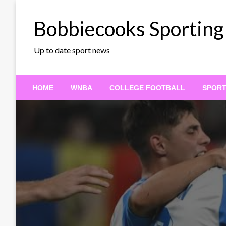
Skip
to
Bobbiecooks Sporting
content
Up to date sport news
HOME
WNBA
COLLEGE FOOTBALL
SPOR