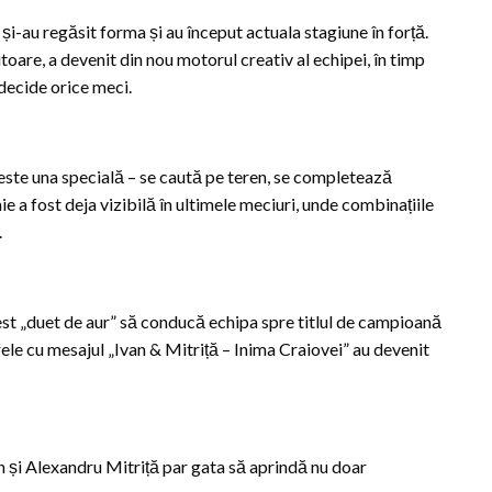
 și-au regăsit forma și au început actuala stagiune în forță.
toare, a devenit din nou motorul creativ al echipei, în timp
 decide orice meci.
 este una specială – se caută pe teren, se completează
ie a fost deja vizibilă în ultimele meciuri, unde combinațiile
.
acest „duet de aur” să conducă echipa spre titlul de campioană
le cu mesajul „Ivan & Mitriță – Inima Craiovei” au devenit
n și Alexandru Mitriță par gata să aprindă nu doar