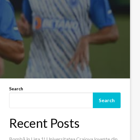
Search
Search
Recent Posts
Bombă în Liga 1! Universitatea Craiova lovește din