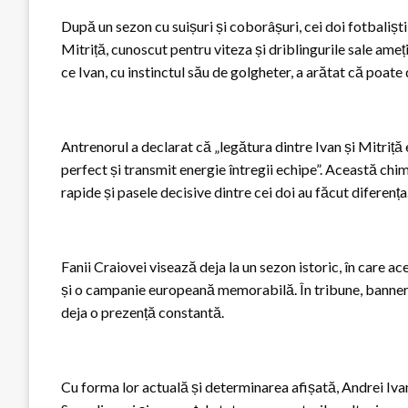
După un sezon cu suișuri și coborâșuri, cei doi fotbaliști
Mitriță, cunoscut pentru viteza și driblingurile sale ameți
ce Ivan, cu instinctul său de golgheter, a arătat că poate
Antrenorul a declarat că „legătura dintre Ivan și Mitriță
perfect și transmit energie întregii echipe”. Această chim
rapide și pasele decisive dintre cei doi au făcut diferența
Fanii Craiovei visează deja la un sezon istoric, în care 
și o campanie europeană memorabilă. În tribune, bannere
deja o prezență constantă.
Cu forma lor actuală și determinarea afișată, Andrei Iva