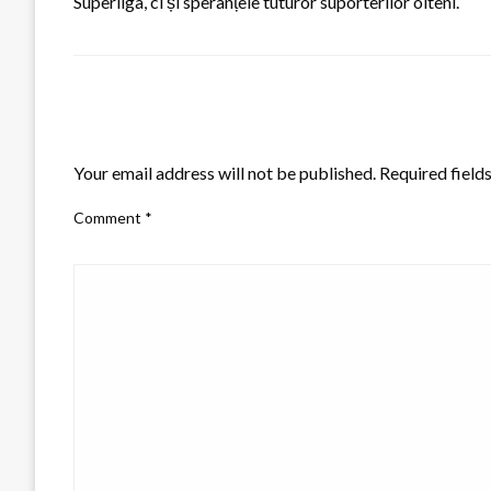
Superliga, ci și speranțele tuturor suporterilor olteni.
LEAVE A RESPONSE
Your email address will not be published.
Required field
Comment
*