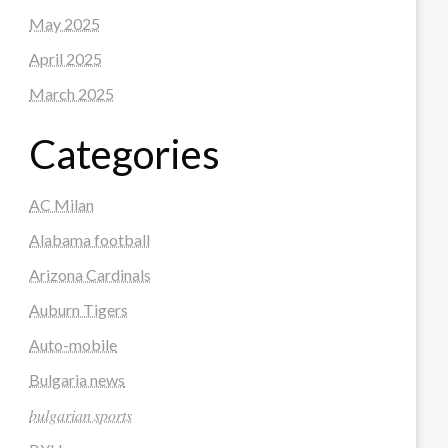
May 2025
April 2025
March 2025
Categories
AC Milan
Alabama football
Arizona Cardinals
Auburn Tigers
Auto-mobile
Bulgaria news
𝑏𝑢𝑙𝑔𝑎𝑟𝑖𝑎𝑛 𝑠𝑝𝑜𝑟𝑡𝑠