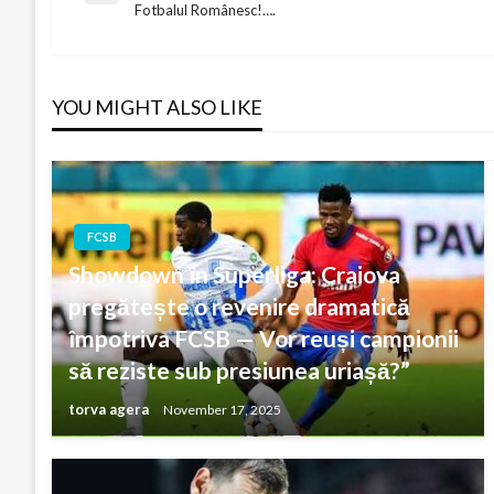
Fotbalul Românesc!….
Post
navigation
YOU MIGHT ALSO LIKE
FCSB
Showdown în Superliga: Craiova
pregătește o revenire dramatică
împotriva FCSB — Vor reuși campionii
să reziste sub presiunea uriașă?”
torva agera
November 17, 2025