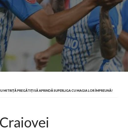
RU MITRIȚĂ PREGĂTIȚI SĂ APRINDĂ SUPERLIGA CU MAGIA LOR ÎMPREUNĂ!
 Craiovei