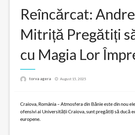
Reîncărcat: Andre
Mitriță Pregătiți 
cu Magia Lor Împr
Posted
torva agera
August 15, 2025
on
Craiova, România – Atmosfera din Bănie este din nou elect
ofensivi ai Universității Craiova, sunt pregătiți să ducă ec
europene.