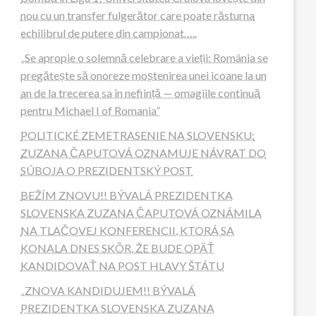
nou cu un transfer fulgerător care poate răsturna
echilibrul de putere din campionat…..
„Se apropie o solemnă celebrare a vieții: România se
pregătește să onoreze moștenirea unei icoane la un
an de la trecerea sa în neființă — omagiile continuă
pentru Michael I of Romania”
POLITICKÉ ZEMETRASENIE NA SLOVENSKU:
ZUZANA ČAPUTOVÁ OZNAMUJE NÁVRAT DO
SÚBOJA O PREZIDENTSKÝ POST
BEŽÍM ZNOVU!! BÝVALÁ PREZIDENTKA
SLOVENSKA ZUZANA ČAPUTOVÁ OZNÁMILA
NA TLAČOVEJ KONFERENCII, KTORÁ SA
KONALA DNES SKÔR, ŽE BUDE OPÄŤ
KANDIDOVAŤ NA POST HLAVY ŠTÁTU
„ZNOVA KANDIDUJEM!! BÝVALÁ
PREZIDENTKA SLOVENSKA ZUZANA