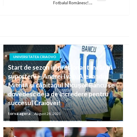
Fotbalul Românesc!….
Post
UNIVERSITATEA CRIAOVO
Start de sezon impresionant încântă
suporterii – Andrei Ivan, Alexandru
Mitriță și căpitanul Nicușor Bancu se
dovedesc deja de încredere pentru
succesul Craiovei!
torva agera
August 28, 2025