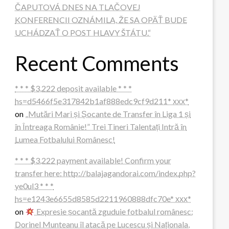
ČAPUTOVÁ DNES NA TLAČOVEJ
KONFERENCII OZNÁMILA, ŽE SA OPÄŤ BUDE
UCHÁDZAŤ O POST HLAVY ŠTÁTU.“
Recent Comments
* * * $3,222 deposit available * * *
hs=d5466f5e317842b1af888edc9cf9d211* ххх*
on
„Mutări Mari și Șocante de Transfer în Liga 1 și
în Întreaga Românie!” Trei Tineri Talentați Intră în
Lumea Fotbalului Românesc!
* * * $3,222 payment available! Confirm your
transfer here: http://balajagandorai.com/index.php?
ye0ul3 * * *
hs=e1243e6655d8585d2211960888dfc70e* ххх*
on
Expresie șocantă zguduie fotbalul românesc:
Dorinel Munteanu îl atacă pe Lucescu și Naționala,