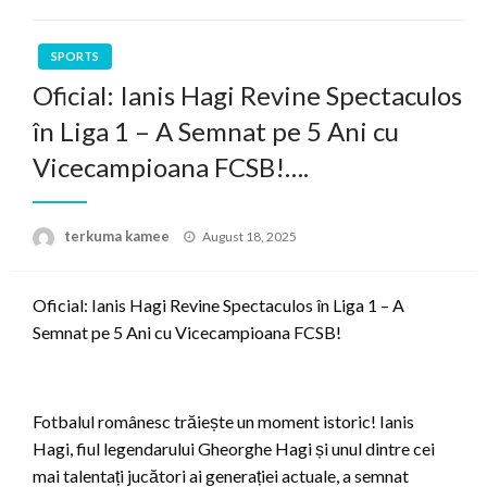
SPORTS
Oficial: Ianis Hagi Revine Spectaculos
în Liga 1 – A Semnat pe 5 Ani cu
Vicecampioana FCSB!….
Posted
terkuma kamee
August 18, 2025
on
Oficial: Ianis Hagi Revine Spectaculos în Liga 1 – A
Semnat pe 5 Ani cu Vicecampioana FCSB!
Fotbalul românesc trăiește un moment istoric! Ianis
Hagi, fiul legendarului Gheorghe Hagi și unul dintre cei
mai talentați jucători ai generației actuale, a semnat