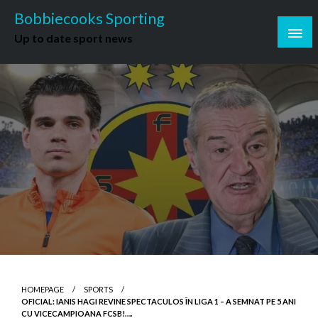
Skip
Bobbiecooks Sporting
to
Up to date sport news
content
HOMEPAGE
SPORTS
OFICIAL: IANIS HAGI REVINE SPECTACULOS ÎN LIGA 1 – A SEMNAT PE 5 ANI
CU VICECAMPIOANA FCSB!….