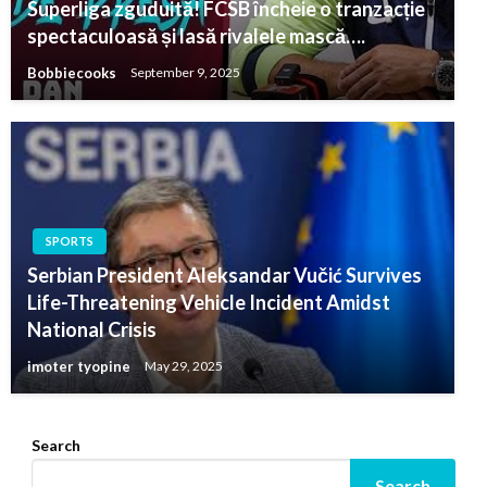
Superliga zguduită! FCSB încheie o tranzacție
spectaculoasă și lasă rivalele mască….
Bobbiecooks
September 9, 2025
SPORTS
Serbian President Aleksandar Vučić Survives
Life-Threatening Vehicle Incident Amidst
National Crisis
imoter tyopine
May 29, 2025
Search
Search