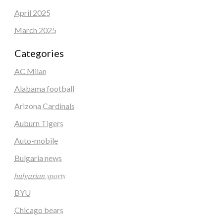
April 2025
March 2025
Categories
AC Milan
Alabama football
Arizona Cardinals
Auburn Tigers
Auto-mobile
Bulgaria news
𝑏𝑢𝑙𝑔𝑎𝑟𝑖𝑎𝑛 𝑠𝑝𝑜𝑟𝑡𝑠
BYU
Chicago bears