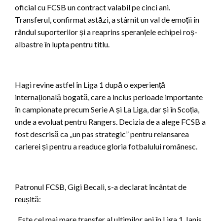
oficial cu FCSB un contract valabil pe cinci ani.
Transferul, confirmat astăzi, a stârnit un val de emoții în
rândul suporterilor și a reaprins speranțele echipei roș-
albastre în lupta pentru titlu.
Hagi revine astfel în Liga 1 după o experiență
internațională bogată, care a inclus perioade importante
în campionate precum Serie A și La Liga, dar și în Scoția,
unde a evoluat pentru Rangers. Decizia de a alege FCSB a
fost descrisă ca „un pas strategic” pentru relansarea
carierei și pentru a readuce gloria fotbalului românesc.
Patronul FCSB, Gigi Becali, s-a declarat încântat de
reușită:
„Este cel mai mare transfer al ultimilor ani în Liga 1. Ianis