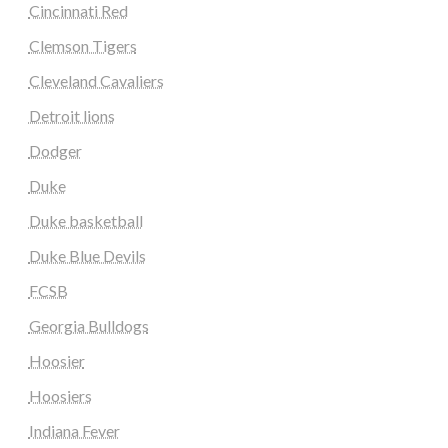
Cincinnati Red
Clemson Tigers
Cleveland Cavaliers
Detroit lions
Dodger
Duke
Duke basketball
Duke Blue Devils
FCSB
Georgia Bulldogs
Hoosier
Hoosiers
Indiana Fever