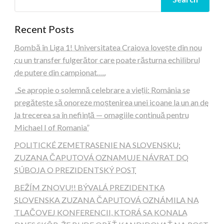
Recent Posts
Bombă în Liga 1! Universitatea Craiova lovește din nou
cu un transfer fulgerător care poate răsturna echilibrul
de putere din campionat…..
„Se apropie o solemnă celebrare a vieții: România se
pregătește să onoreze moștenirea unei icoane la un an de
la trecerea sa în neființă — omagiile continuă pentru
Michael I of Romania”
POLITICKÉ ZEMETRASENIE NA SLOVENSKU:
ZUZANA ČAPUTOVÁ OZNAMUJE NÁVRAT DO
SÚBOJA O PREZIDENTSKÝ POST
BEŽÍM ZNOVU!! BÝVALÁ PREZIDENTKA
SLOVENSKA ZUZANA ČAPUTOVÁ OZNÁMILA NA
TLAČOVEJ KONFERENCII, KTORÁ SA KONALA