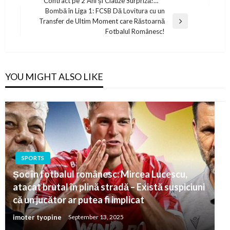
Contract pe 2 Ani și Clauze Surpriză!…
Post
Bombă în Liga 1: FCSB Dă Lovitura cu un
Transfer de Ultim Moment care Răstoarnă
Next
Fotbalul Românesc!
Post
YOU MIGHT ALSO LIKE
SPORTS
Șoc în fotbalul românesc: Mircea Lucescu,
atacat brutal în plină stradă – Există suspiciuni
că un jucător ar putea fi implicat
imoter tyopine
September 13, 2025