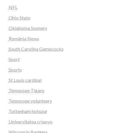
NFL
Ohio State
Oklahoma Sooners
România News
South Carolina Gamecocks
Sport
Sports
St Louis cardinal
Tennessee Tigans
Tennessee volunteers
Tottenham hotspur
Universitatea criaovo
Wisconsin Badgers