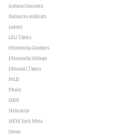
Indiana Hoosiers
Kentucky wildcats
Lakers
LSU Tigers
Minnesota Gophers
Minnesota Vikings
Missouri Tigers
MLB
Music
NBA
Nebraska
NEW York Mets
News