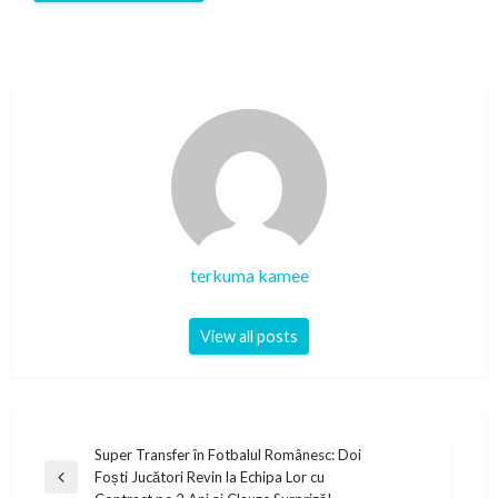
terkuma kamee
View all posts
Post
Super Transfer în Fotbalul Românesc: Doi
Foști Jucători Revin la Echipa Lor cu
navigation
Previous