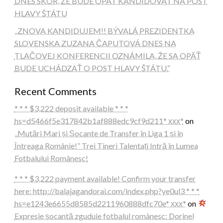
DNES SKÔR, ŽE BUDE OPÄŤ KANDIDOVAŤ NA POST
HLAVY ŠTÁTU
„ZNOVA KANDIDUJEM!! BÝVALÁ PREZIDENTKA
SLOVENSKA ZUZANA ČAPUTOVÁ DNES NA
TLAČOVEJ KONFERENCII OZNÁMILA, ŽE SA OPÄŤ
BUDE UCHÁDZAŤ O POST HLAVY ŠTÁTU.“
Recent Comments
* * * $3,222 deposit available * * *
hs=d5466f5e317842b1af888edc9cf9d211* ххх*
on
„Mutări Mari și Șocante de Transfer în Liga 1 și în
Întreaga Românie!” Trei Tineri Talentați Intră în Lumea
Fotbalului Românesc!
* * * $3,222 payment available! Confirm your transfer
here: http://balajagandorai.com/index.php?ye0ul3 * * *
hs=e1243e6655d8585d2211960888dfc70e* ххх*
on
Expresie șocantă zguduie fotbalul românesc: Dorinel