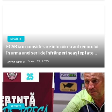
SPORTS
FCSB ia în considerare înlocuirea antrenorului
în urma unei serii de înfrângeri neașteptate…
torva agera
March 22, 2025
SPORTS