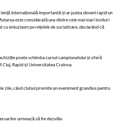
riență internațională importantă și ar putea deveni rapid un
Mutarea este considerată una dintre cele mai mari lovituri
iat cu entuziasm pe rețelele de socializare, declarând că
achiziție poate schimba cursul campionatului și oferă
R Cluj, Rapid și Universitatea Craiova.
ele zile, când clubul promite un eveniment grandios pentru
dversarilor urmează să fie dezvălu