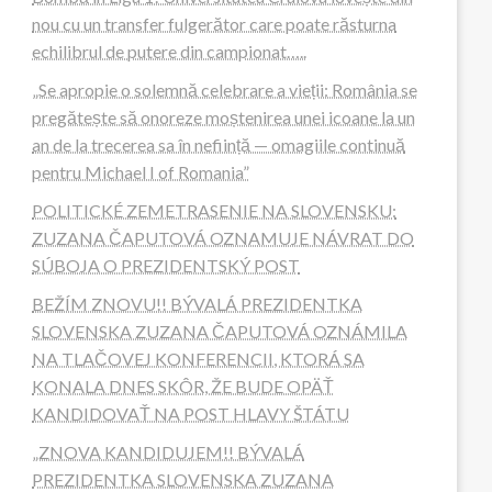
nou cu un transfer fulgerător care poate răsturna
echilibrul de putere din campionat…..
„Se apropie o solemnă celebrare a vieții: România se
pregătește să onoreze moștenirea unei icoane la un
an de la trecerea sa în neființă — omagiile continuă
pentru Michael I of Romania”
POLITICKÉ ZEMETRASENIE NA SLOVENSKU:
ZUZANA ČAPUTOVÁ OZNAMUJE NÁVRAT DO
SÚBOJA O PREZIDENTSKÝ POST
BEŽÍM ZNOVU!! BÝVALÁ PREZIDENTKA
SLOVENSKA ZUZANA ČAPUTOVÁ OZNÁMILA
NA TLAČOVEJ KONFERENCII, KTORÁ SA
KONALA DNES SKÔR, ŽE BUDE OPÄŤ
KANDIDOVAŤ NA POST HLAVY ŠTÁTU
„ZNOVA KANDIDUJEM!! BÝVALÁ
PREZIDENTKA SLOVENSKA ZUZANA