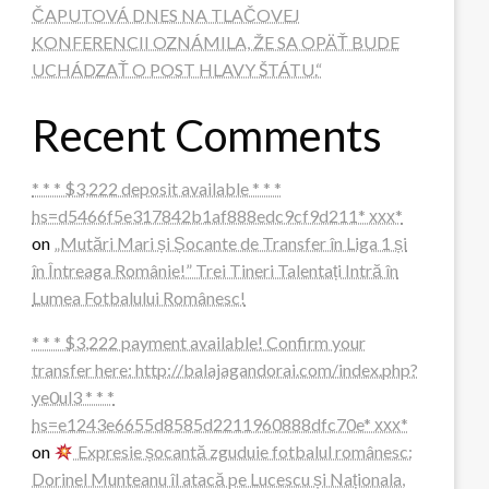
ČAPUTOVÁ DNES NA TLAČOVEJ
KONFERENCII OZNÁMILA, ŽE SA OPÄŤ BUDE
UCHÁDZAŤ O POST HLAVY ŠTÁTU.“
Recent Comments
* * * $3,222 deposit available * * *
hs=d5466f5e317842b1af888edc9cf9d211* ххх*
on
„Mutări Mari și Șocante de Transfer în Liga 1 și
în Întreaga Românie!” Trei Tineri Talentați Intră în
Lumea Fotbalului Românesc!
* * * $3,222 payment available! Confirm your
transfer here: http://balajagandorai.com/index.php?
ye0ul3 * * *
hs=e1243e6655d8585d2211960888dfc70e* ххх*
on
Expresie șocantă zguduie fotbalul românesc:
Dorinel Munteanu îl atacă pe Lucescu și Naționala,