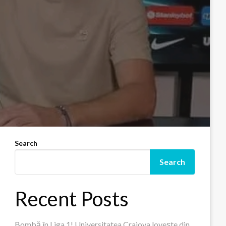
Search
Search
Recent Posts
Bombă în Liga 1! Universitatea Craiova lovește din