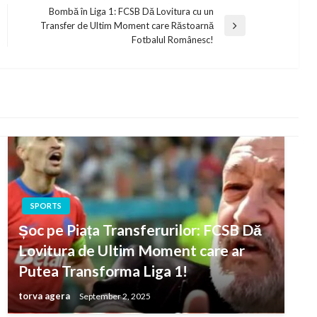
Bombă în Liga 1: FCSB Dă Lovitura cu un
Transfer de Ultim Moment care Răstoarnă
Next
Fotbalul Românesc!
Post
SPORTS
Șoc pe Piața Transferurilor: FCSB Dă
Lovitura de Ultim Moment care ar
Putea Transforma Liga 1!
torva agera
September 2, 2025