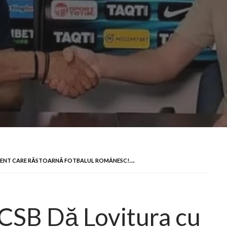
MOMENT CARE RĂSTOARNĂ FOTBALUL ROMÂNESC!….
FCSB Dă Lovitura cu