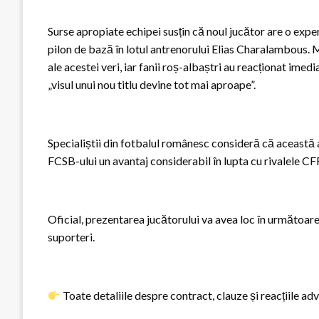
Surse apropiate echipei susțin că noul jucător are o expe
pilon de bază în lotul antrenorului Elias Charalambous. 
ale acestei veri, iar fanii roș-albaștri au reacționat imed
„visul unui nou titlu devine tot mai aproape”.
Specialiștii din fotbalul românesc consideră că această 
FCSB-ului un avantaj considerabil în lupta cu rivalele CF
Oficial, prezentarea jucătorului va avea loc în următoar
suporteri.
Toate detaliile despre contract, clauze și reacțiile a