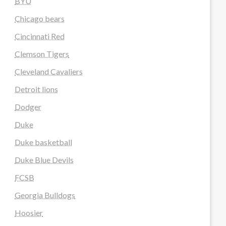
BYU
Chicago bears
Cincinnati Red
Clemson Tigers
Cleveland Cavaliers
Detroit lions
Dodger
Duke
Duke basketball
Duke Blue Devils
FCSB
Georgia Bulldogs
Hoosier