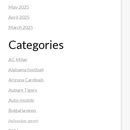
May 2025
April 2025
March 2025
Categories
AC Milan
Alabama football
Arizona Cardinals
Auburn Tigers
Auto-mobile
Bulgaria news
𝑏𝑢𝑙𝑔𝑎𝑟𝑖𝑎𝑛 𝑠𝑝𝑜𝑟𝑡𝑠