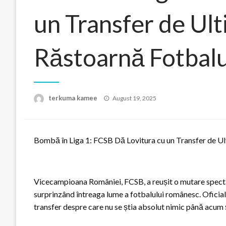
un Transfer de Ul
Răstoarnă Fotbal
Posted
terkuma kamee
August 19, 2025
on
Bombă în Liga 1: FCSB Dă Lovitura cu un Transfer de 
Vicecampioana României, FCSB, a reușit o mutare spectac
surprinzând întreaga lume a fotbalului românesc. Oficiali
transfer despre care nu se știa absolut nimic până acum ș