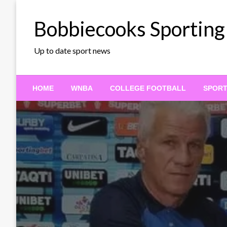
Skip
to
Bobbiecooks Sporting
content
Up to date sport news
HOME
WNBA
COLLEGE FOOTBALL
SPOR