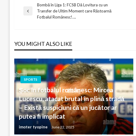
Bombă în Liga 1: FCSB Dă Lovitura cu un
Post
Transfer de Ultim Moment care Răstoarnă
Previous
Fotbalul Românesc!….
Post
navigation
YOU MIGHT ALSO LIKE
SPORTS
Șoc în fotbalul românesc: Mircea
Lucescu, atacat brutal în plină stradă
– Există suspiciuni că un jucător ar
putea fi implicat
imoter tyopine
June 22, 2025