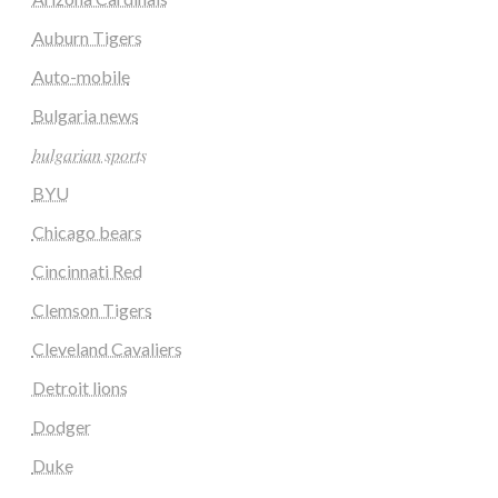
Auburn Tigers
Auto-mobile
Bulgaria news
𝑏𝑢𝑙𝑔𝑎𝑟𝑖𝑎𝑛 𝑠𝑝𝑜𝑟𝑡𝑠
BYU
Chicago bears
Cincinnati Red
Clemson Tigers
Cleveland Cavaliers
Detroit lions
Dodger
Duke