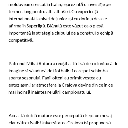
moldovean crescut în Italia, reprezintă o investiție pe
termen lung pentru alb-albaștri. Cu experiență
internațională la nivel de juniori și cu dorința de a se
afirma în Superligă, Blănuță este văzut ca o piesă
importantă în strategia clubului de a construi o echipă
competitivă.
Patronul Mihai Rotaru a reușit astfel să dea o lovitură de
imagine și să aducă doi fotbaliști care pot schimba
soarta sezonului. Fanii olteni au primit vestea cu
entuziasm, iar atmosfera la Craiova devine din ce în ce
mai încinsă înaintea reluării campionatului.
Această dublă mutare este percepută drept un mesaj
clar către rivali: Universitatea Craiova își propune să