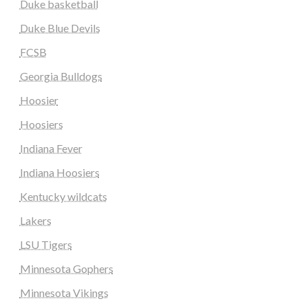
Duke basketball
Duke Blue Devils
FCSB
Georgia Bulldogs
Hoosier
Hoosiers
Indiana Fever
Indiana Hoosiers
Kentucky wildcats
Lakers
LSU Tigers
Minnesota Gophers
Minnesota Vikings