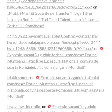
* * * $3,222 deposit available * * *
hs=d5466f5e317842b1af888edc9cf9d211* ххх*
on
„Mutări Mari și Șocante de Transfer în Liga 1 și în
Întreaga Românie!” Trei Tineri Talentați Intră în Lumea
Fotbalului Românesc!
* * * $3,222 payment available! Confirm your transfer
here: http://balajagandorai.com/index.php?ye0ul3 * * *
hs=e1243e6655d8585d2211960888dfc70e* ххх*
on
Expresie șocantă zguduie fotbalul românesc: Dorinel
Munteanu îl atacă pe Lucescu și Naționala, convins de
soarta României: „Nu vom ajunge la Mondial!”
blakk smoke
on
Expresie șocantă zguduie fotbalul
românesc: Dorinel Munteanu îl atacă pe Lucescu și
Naționala, convins de soarta României: „Nu vom ajunge la
Mondial!”
bratz low rider bike
on
Expresie șocantă zguduie