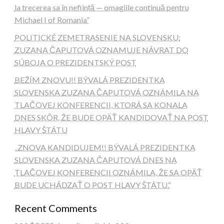
la trecerea sa în neființă — omagiile continuă pentru
Michael I of Romania”
POLITICKÉ ZEMETRASENIE NA SLOVENSKU:
ZUZANA ČAPUTOVÁ OZNAMUJE NÁVRAT DO
SÚBOJA O PREZIDENTSKÝ POST
BEŽÍM ZNOVU!! BÝVALÁ PREZIDENTKA
SLOVENSKA ZUZANA ČAPUTOVÁ OZNÁMILA NA
TLAČOVEJ KONFERENCII, KTORÁ SA KONALA
DNES SKÔR, ŽE BUDE OPÄŤ KANDIDOVAŤ NA POST
HLAVY ŠTÁTU
„ZNOVA KANDIDUJEM!! BÝVALÁ PREZIDENTKA
SLOVENSKA ZUZANA ČAPUTOVÁ DNES NA
TLAČOVEJ KONFERENCII OZNÁMILA, ŽE SA OPÄŤ
BUDE UCHÁDZAŤ O POST HLAVY ŠTÁTU.“
Recent Comments