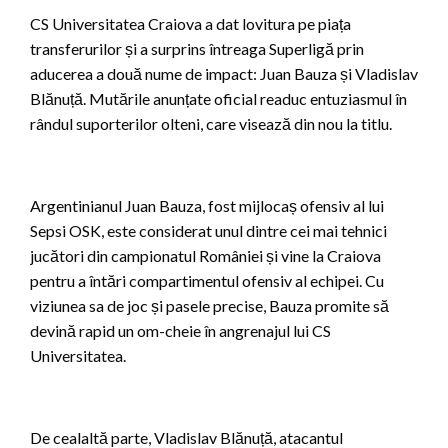
CS Universitatea Craiova a dat lovitura pe piața
transferurilor și a surprins întreaga Superligă prin
aducerea a două nume de impact: Juan Bauza și Vladislav
Blănuță. Mutările anunțate oficial readuc entuziasmul în
rândul suporterilor olteni, care visează din nou la titlu.
Argentinianul Juan Bauza, fost mijlocaș ofensiv al lui
Sepsi OSK, este considerat unul dintre cei mai tehnici
jucători din campionatul României și vine la Craiova
pentru a întări compartimentul ofensiv al echipei. Cu
viziunea sa de joc și pasele precise, Bauza promite să
devină rapid un om-cheie în angrenajul lui CS
Universitatea.
De cealaltă parte, Vladislav Blănuță, atacantul