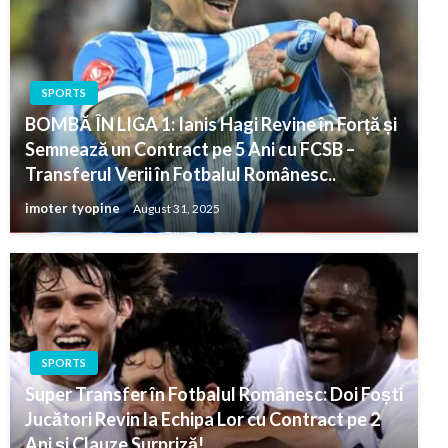
SPORTS
BOMBĂ ÎN LIGA 1: Ianis Hagi Revine în Forță și
Semnează un Contract pe 5 Ani cu FCSB –
Transferul Verii în Fotbalul Românesc..
imoter tyopine
August 31, 2025
SPORTS
Super Transfer în Fotbalul Românesc: Doi Foști
Jucători Revin la Echipa Lor cu Contract pe 2
Ani și Clauze Surpriză! ….