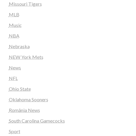
Missouri Tigers
MLB
Music
NBA
Nebraska
NEW York Mets
News
NFL
Ohio State
Oklahoma Sooners
România News
South Carolina Gamecocks
Sport