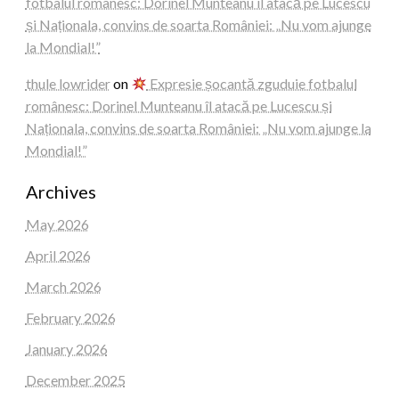
fotbalul românesc: Dorinel Munteanu îl atacă pe Lucescu
și Naționala, convins de soarta României: „Nu vom ajunge
la Mondial!”
thule lowrider
on
Expresie șocantă zguduie fotbalul
românesc: Dorinel Munteanu îl atacă pe Lucescu și
Naționala, convins de soarta României: „Nu vom ajunge la
Mondial!”
Archives
May 2026
April 2026
March 2026
February 2026
January 2026
December 2025