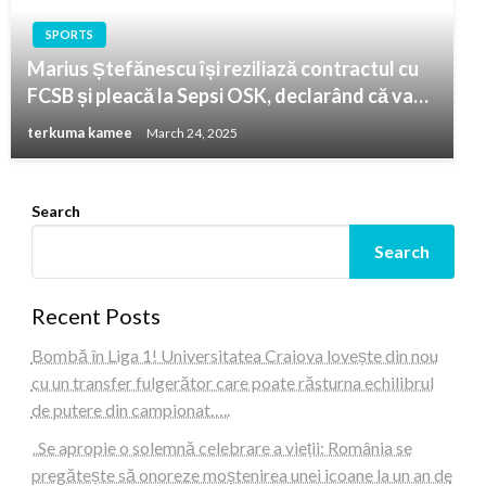
SPORTS
Marius Ștefănescu își reziliază contractul cu
FCSB și pleacă la Sepsi OSK, declarând că va…
terkuma kamee
March 24, 2025
Search
Search
Recent Posts
Bombă în Liga 1! Universitatea Craiova lovește din nou
cu un transfer fulgerător care poate răsturna echilibrul
de putere din campionat…..
„Se apropie o solemnă celebrare a vieții: România se
pregătește să onoreze moștenirea unei icoane la un an de