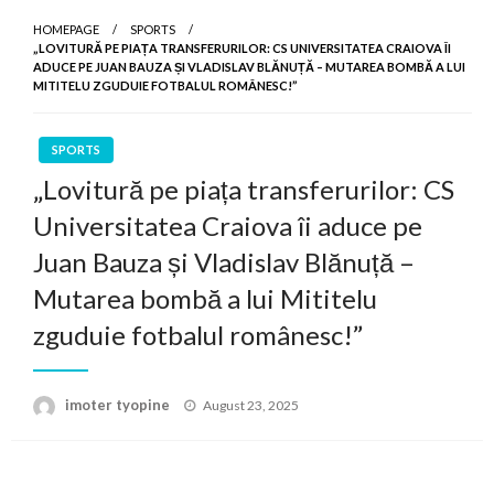
HOMEPAGE
SPORTS
„LOVITURĂ PE PIAȚA TRANSFERURILOR: CS UNIVERSITATEA CRAIOVA ÎI
ADUCE PE JUAN BAUZA ȘI VLADISLAV BLĂNUȚĂ – MUTAREA BOMBĂ A LUI
MITITELU ZGUDUIE FOTBALUL ROMÂNESC!”
SPORTS
„Lovitură pe piața transferurilor: CS
Universitatea Craiova îi aduce pe
Juan Bauza și Vladislav Blănuță –
Mutarea bombă a lui Mititelu
zguduie fotbalul românesc!”
Posted
imoter tyopine
August 23, 2025
on