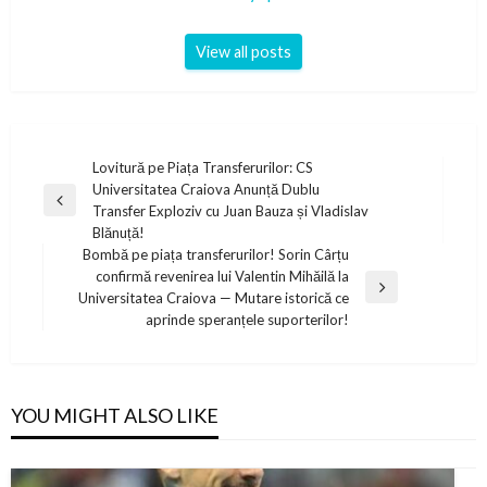
View all posts
Post
Lovitură pe Piața Transferurilor: CS
Universitatea Craiova Anunță Dublu
navigation
Previous
Transfer Exploziv cu Juan Bauza și Vladislav
Post
Blănuță!
Bombă pe piața transferurilor! Sorin Cârțu
confirmă revenirea lui Valentin Mihăilă la
Next
Universitatea Craiova — Mutare istorică ce
Post
aprinde speranțele suporterilor!
YOU MIGHT ALSO LIKE