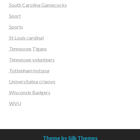
South Carolina Gamecocks
Sport
Sports
St Louis cardinal
Tennessee Tigans
Tennessee volunteers
Tottenham hotspur
Universitatea criaovo
Wisconsin Badgers
WVU
Theme by Silk Themes