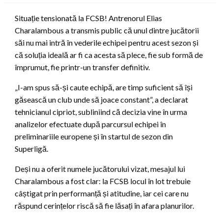
Situație tensionată la FCSB! Antrenorul Elias
Charalambous a transmis public că unul dintre jucătorii
săi nu mai intră în vederile echipei pentru acest sezon și
că soluția ideală ar fi ca acesta să plece, fie sub formă de
împrumut, fie printr-un transfer definitiv.
„I-am spus să-și caute echipă, are timp suficient să își
găsească un club unde să joace constant”, a declarat
tehnicianul cipriot, subliniind că decizia vine în urma
analizelor efectuate după parcursul echipei în
preliminariile europene și în startul de sezon din
Superligă.
Deși nu a oferit numele jucătorului vizat, mesajul lui
Charalambous a fost clar: la FCSB locul în lot trebuie
câștigat prin performanță și atitudine, iar cei care nu
răspund cerințelor riscă să fie lăsați în afara planurilor.