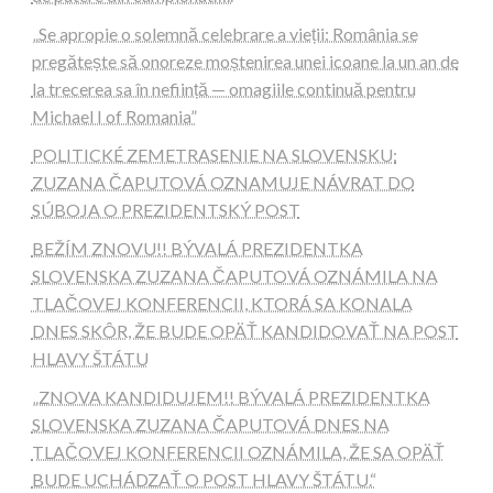
„Se apropie o solemnă celebrare a vieții: România se
pregătește să onoreze moștenirea unei icoane la un an de
la trecerea sa în neființă — omagiile continuă pentru
Michael I of Romania”
POLITICKÉ ZEMETRASENIE NA SLOVENSKU:
ZUZANA ČAPUTOVÁ OZNAMUJE NÁVRAT DO
SÚBOJA O PREZIDENTSKÝ POST
BEŽÍM ZNOVU!! BÝVALÁ PREZIDENTKA
SLOVENSKA ZUZANA ČAPUTOVÁ OZNÁMILA NA
TLAČOVEJ KONFERENCII, KTORÁ SA KONALA
DNES SKÔR, ŽE BUDE OPÄŤ KANDIDOVAŤ NA POST
HLAVY ŠTÁTU
„ZNOVA KANDIDUJEM!! BÝVALÁ PREZIDENTKA
SLOVENSKA ZUZANA ČAPUTOVÁ DNES NA
TLAČOVEJ KONFERENCII OZNÁMILA, ŽE SA OPÄŤ
BUDE UCHÁDZAŤ O POST HLAVY ŠTÁTU.“