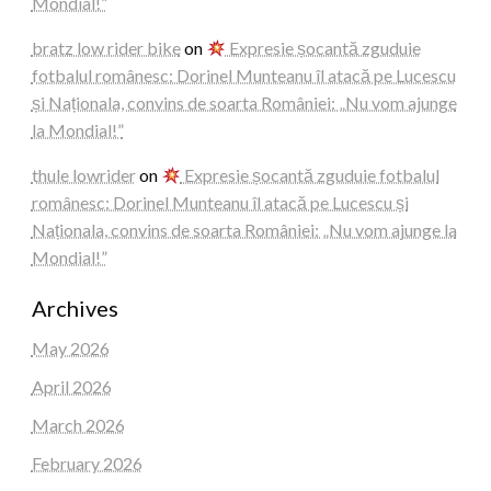
Mondial!”
bratz low rider bike
on
Expresie șocantă zguduie
fotbalul românesc: Dorinel Munteanu îl atacă pe Lucescu
și Naționala, convins de soarta României: „Nu vom ajunge
la Mondial!”
thule lowrider
on
Expresie șocantă zguduie fotbalul
românesc: Dorinel Munteanu îl atacă pe Lucescu și
Naționala, convins de soarta României: „Nu vom ajunge la
Mondial!”
Archives
May 2026
April 2026
March 2026
February 2026