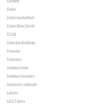
Dodger
Duke
Duke basketball
Duke Blue Devils
FCSB
Georgia Bulldogs
Hoosier
Hoosiers
Indiana Fever
Indiana Hoosiers
Kentucky wildcats
Lakers
LSU Tigers