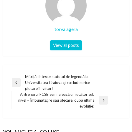
torva agera
View all posts
Post
Mitriță țintește statutul de legendă la
Universitatea Craiova și exclude orice
navigation
Previous
plecare în viitor!
Post
Antrenorul FCSB semnalează un jucător sub
nivel – Îmbunătățire sau plecare, după ultima
Next
evoluție!
Post