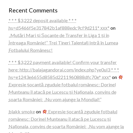
Recent Comments
* * * $3,222 deposit available * * *
hs=d5466f5e317842b1af888edc9cf9d211* ххх*
on
„Mutări Mari și Șocante de Transfer în Liga 1 și în
Întreaga Românie!” Trei Tineri Talentați Intră în Lumea
Fotbalului Românesc!
* * * $3,222 payment available! Confirm your transfer
here: http://balajagandorai.com/index.php?ye0ul3 * * *
hs=e1243e6655d8585d2211960888dfc70e* ххх*
on
Expresie șocantă zguduie fotbalul românesc: Dorinel
Munteanu îl atacă pe Lucescu și Naționala, convins de
soarta României: „Nu vom ajunge la Mondial!”
blakk smoke
on
Expresie șocantă zguduie fotbalul
românesc: Dorinel Munteanu îl atacă pe Lucescu și
Naționala, convins de soarta României: „Nu vom ajunge la