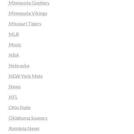
Minnesota Gophers
Minnesota Vikings
Missouri Tigers
MLB
Music
NBA
Nebraska
NEW York Mets
News
NFL
Ohio State
Oklahoma Sooners
România News