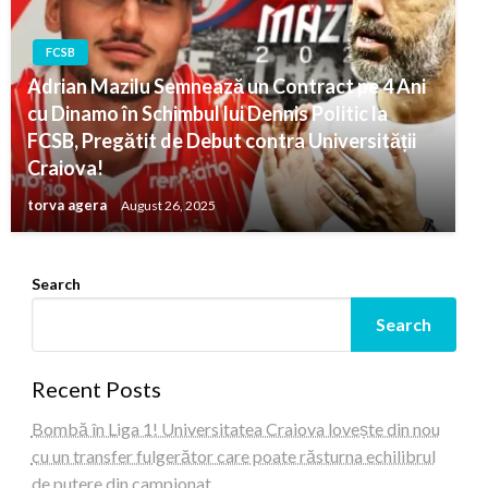
FCSB
Adrian Mazilu Semnează un Contract pe 4 Ani
cu Dinamo în Schimbul lui Dennis Politic la
FCSB, Pregătit de Debut contra Universității
Craiova!
torva agera
August 26, 2025
Search
Search
Recent Posts
Bombă în Liga 1! Universitatea Craiova lovește din nou
cu un transfer fulgerător care poate răsturna echilibrul
de putere din campionat…..