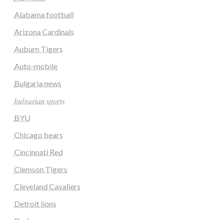
Alabama football
Arizona Cardinals
Auburn Tigers
Auto-mobile
Bulgaria news
𝑏𝑢𝑙𝑔𝑎𝑟𝑖𝑎𝑛 𝑠𝑝𝑜𝑟𝑡𝑠
BYU
Chicago bears
Cincinnati Red
Clemson Tigers
Cleveland Cavaliers
Detroit lions