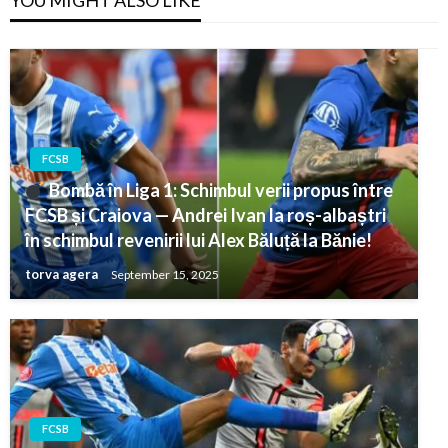
YOU MIGHT ALSO LIKE
FCSB
Bombă în Liga 1: Schimbul verii propus între
FCSB și Craiova — Andrei Ivan la roș-albaștri
în schimbul revenirii lui Alex Băluță la Bănie!
torva agera
September 15, 2025
FCSB