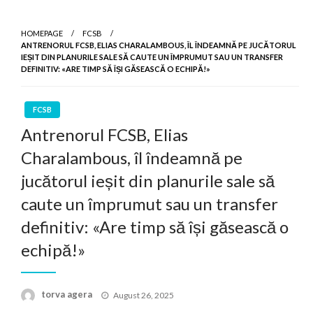
HOMEPAGE
FCSB
ANTRENORUL FCSB, ELIAS CHARALAMBOUS, ÎL ÎNDEAMNĂ PE JUCĂTORUL
IEȘIT DIN PLANURILE SALE SĂ CAUTE UN ÎMPRUMUT SAU UN TRANSFER
DEFINITIV: «ARE TIMP SĂ ÎȘI GĂSEASCĂ O ECHIPĂ!»
FCSB
Antrenorul FCSB, Elias
Charalambous, îl îndeamnă pe
jucătorul ieșit din planurile sale să
caute un împrumut sau un transfer
definitiv: «Are timp să își găsească o
echipă!»
Posted
torva agera
August 26, 2025
on