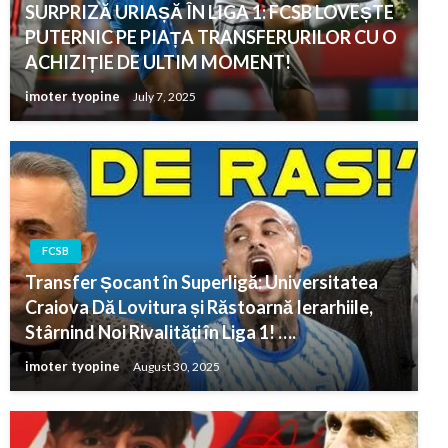
SURPRIZĂ URIAȘĂ ÎN LIGA 1: FCSB LOVEȘTE
PUTERNIC PE PIAȚA TRANSFERURILOR CU O
ACHIZIȚIE DE ULTIM MOMENT!
imoter tyopine
July 7, 2025
FCSB
Transfer Șocant în Superligă: Universitatea
Craiova Dă Lovitura și Răstoarnă Ierarhiile,
Stârnind Noi Rivalități în Liga 1! ….
imoter tyopine
August 30, 2025