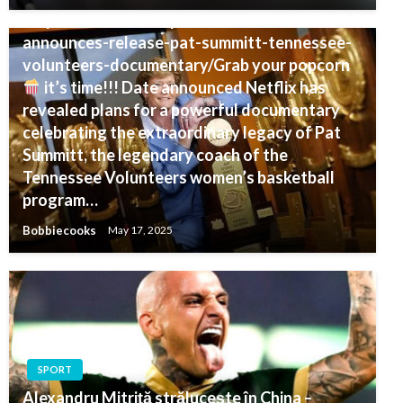
https://www.indiansports24.com/netflix-
announces-release-pat-summitt-tennessee-
volunteers-documentary/Grab your popcorn
it’s time!!! Date announced Netflix has
revealed plans for a powerful documentary
celebrating the extraordinary legacy of Pat
Summitt, the legendary coach of the
Tennessee Volunteers women’s basketball
program…
Bobbiecooks
May 17, 2025
SPORT
Alexandru Mitriță strălucește în China –