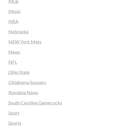
MLB
Music
NBA
Nebraska
NEW York Mets
News
NFL
Ohio State
Oklahoma Sooners
România News
South Carolina Gamecocks
Sport
Sports