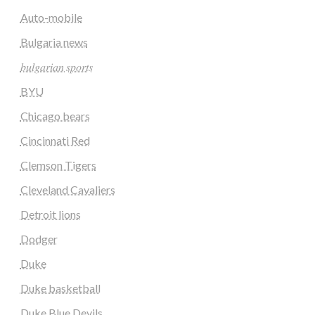
Auto-mobile
Bulgaria news
𝑏𝑢𝑙𝑔𝑎𝑟𝑖𝑎𝑛 𝑠𝑝𝑜𝑟𝑡𝑠
BYU
Chicago bears
Cincinnati Red
Clemson Tigers
Cleveland Cavaliers
Detroit lions
Dodger
Duke
Duke basketball
Duke Blue Devils