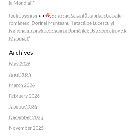
la Mondial!”
thule lowrider
on
Expresie șocantă zguduie fotbalul
românesc: Dorinel Munteanu îl atacă pe Lucescu și
Naționala, convins de soarta României: „Nu vom ajunge la
Mondial!”
Archives
May 2026
April 2026
March 2026
February 2026
January 2026
December 2025
November 2025