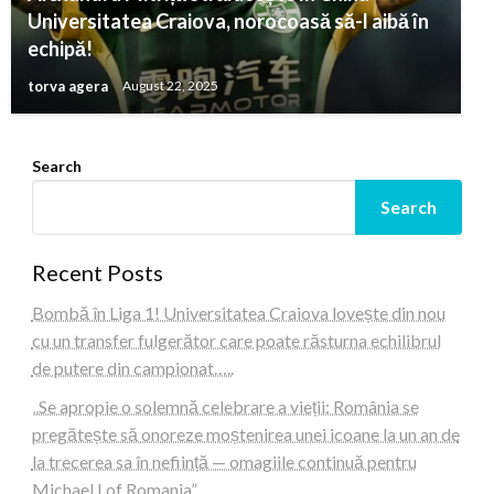
Universitatea Craiova, norocoasă să-l aibă în
echipă!
torva agera
August 22, 2025
Search
Search
Recent Posts
Bombă în Liga 1! Universitatea Craiova lovește din nou
cu un transfer fulgerător care poate răsturna echilibrul
de putere din campionat…..
„Se apropie o solemnă celebrare a vieții: România se
pregătește să onoreze moștenirea unei icoane la un an de
la trecerea sa în neființă — omagiile continuă pentru
Michael I of Romania”