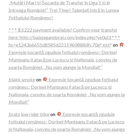
„Mutări Mari și Șocante de Transfer în Liga 1 și în
Întreaga Românie!” Trei Tineri Talentați Intră în Lumea
Fotbalului Românesc!
* * * $3,222 payment available! Confirm your transfer
here: http://balajagandorai.com/index.php?ye0ul3 * * *
hs=e1243e6655d8585d2211960888dfc70e* ххх*
on
Expresie șocantă zguduie fotbalul românesc: Dorinel
Munteanu îl atacă pe Lucescu și Naționala, convins de
soarta României: „Nu vom ajunge la Mondial!”
blakk smoke
on
Expresie șocantă zguduie fotbalul
românesc: Dorinel Munteanu îl atacă pe Lucescu și
Naționala, convins de soarta României: „Nu vom ajunge la
Mondial!”
bratz low rider bike
on
Expresie șocantă zguduie
fotbalul românesc: Dorinel Munteanu îl atacă pe Lucescu
și Naționala, convins de soarta României: „Nu vom ajunge