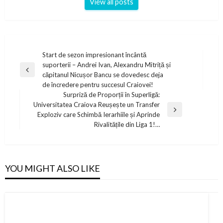
View all posts
Post
Start de sezon impresionant încântă
suporterii – Andrei Ivan, Alexandru Mitriță și
navigation
Previous
căpitanul Nicușor Bancu se dovedesc deja
Post
de încredere pentru succesul Craiovei!
Surpriză de Proporții în Superligă:
Universitatea Craiova Reușește un Transfer
Next
Exploziv care Schimbă Ierarhiile și Aprinde
Post
Rivalitățile din Liga 1!…
YOU MIGHT ALSO LIKE