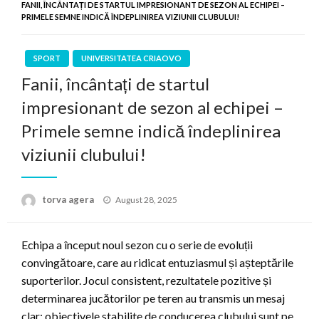
FANII, ÎNCÂNTAȚI DE STARTUL IMPRESIONANT DE SEZON AL ECHIPEI –
PRIMELE SEMNE INDICĂ ÎNDEPLINIREA VIZIUNII CLUBULUI!
SPORT
UNIVERSITATEA CRIAOVO
Fanii, încântați de startul
impresionant de sezon al echipei –
Primele semne indică îndeplinirea
viziunii clubului!
Posted
torva agera
August 28, 2025
on
Echipa a început noul sezon cu o serie de evoluții
convingătoare, care au ridicat entuziasmul și așteptările
suporterilor. Jocul consistent, rezultatele pozitive și
determinarea jucătorilor pe teren au transmis un mesaj
clar: obiectivele stabilite de conducerea clubului sunt pe