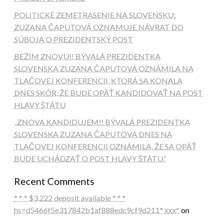
POLITICKÉ ZEMETRASENIE NA SLOVENSKU:
ZUZANA ČAPUTOVÁ OZNAMUJE NÁVRAT DO
SÚBOJA O PREZIDENTSKÝ POST
BEŽÍM ZNOVU!! BÝVALÁ PREZIDENTKA
SLOVENSKA ZUZANA ČAPUTOVÁ OZNÁMILA NA
TLAČOVEJ KONFERENCII, KTORÁ SA KONALA
DNES SKÔR, ŽE BUDE OPÄŤ KANDIDOVAŤ NA POST
HLAVY ŠTÁTU
„ZNOVA KANDIDUJEM!! BÝVALÁ PREZIDENTKA
SLOVENSKA ZUZANA ČAPUTOVÁ DNES NA
TLAČOVEJ KONFERENCII OZNÁMILA, ŽE SA OPÄŤ
BUDE UCHÁDZAŤ O POST HLAVY ŠTÁTU.“
Recent Comments
* * * $3,222 deposit available * * *
hs=d5466f5e317842b1af888edc9cf9d211* ххх*
on