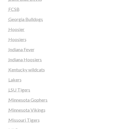
FCSB
Georgia Bulldogs
Hoosier
Hoosiers
Indiana Fever
Indiana Hoosiers
Kentucky wildcats
Lakers
LSU Tigers
Minnesota Gophers
Minnesota Vikings
Missouri Tigers