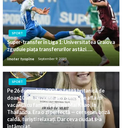
SPORT
Super-transfer în Liga 1: Universitatea Craiova
zguduie piața transferurilor astăzi…..
imoter tyopine
September 9, 2025
SPORT
Pe 26 decembrie 2004, o fetiță britanică de
doar 10 ani, pe nume Tilly Smith, se afla în
vacanță cu familia pe plaja Mai Khao, în
Thailanda. Era o zi perfectă — cer senin, briză
caldă, turiști relaxați. Dar ceva ciudat s-a
întâmplat.