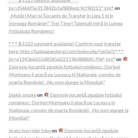
* * * $3,222 deposit available * * *
hs=d5466f5e317842b1af888edc9cf9d211* ххх*
on
„Mutări Mari și Șocante de Transfer în Liga 1 și în
Întreaga Românie!” Trei Tineri Talentați Intră în Lumea
Fotbalului Românesc!
* * * $3,222 payment available! Confirm your transfer
here: http://balajagandorai.com/index.php?ye0ul3 * * *
hs=e1243e6655d8585d2211960888dfc70e* ххх*
on
Expresie șocantă zguduie fotbalul românesc: Dorinel
Munteanu îl atacă pe Lucescu și Naționala, convins de
soarta României: „Nu vom ajunge la Mondial!”
blakk smoke
on
Expresie șocantă zguduie fotbalul
românesc: Dorinel Munteanu îl atacă pe Lucescu și
Naționala, convins de soarta României: „Nu vom ajunge la
Mondial!”
bratz low rider bike
on
Expresie șocantă zguduie