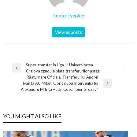
imoter tyopine
View all posts
Post
Super-transfer în Liga 1: Universitatea
Previous
Craiova zguduie piața transferurilor astăzi
navigation
Post
Răsturnare Oficială: Transferul lui Andrei
Ivan la AC Milan, Oprit după Intervenția lui
Next
Alexandru Mitriță – „Un Coechipier Grozav”
Post
YOU MIGHT ALSO LIKE