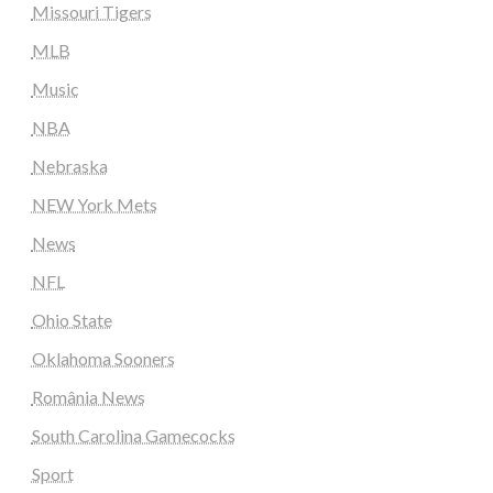
Missouri Tigers
MLB
Music
NBA
Nebraska
NEW York Mets
News
NFL
Ohio State
Oklahoma Sooners
România News
South Carolina Gamecocks
Sport