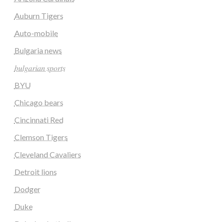
Auburn Tigers
Auto-mobile
Bulgaria news
𝑏𝑢𝑙𝑔𝑎𝑟𝑖𝑎𝑛 𝑠𝑝𝑜𝑟𝑡𝑠
BYU
Chicago bears
Cincinnati Red
Clemson Tigers
Cleveland Cavaliers
Detroit lions
Dodger
Duke