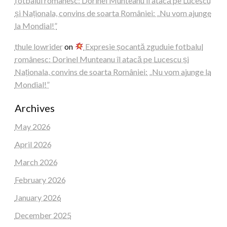
fotbalul românesc: Dorinel Munteanu îl atacă pe Lucescu
și Naționala, convins de soarta României: „Nu vom ajunge
la Mondial!”
thule lowrider
on
Expresie șocantă zguduie fotbalul
românesc: Dorinel Munteanu îl atacă pe Lucescu și
Naționala, convins de soarta României: „Nu vom ajunge la
Mondial!”
Archives
May 2026
April 2026
March 2026
February 2026
January 2026
December 2025