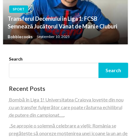
SPORT
Transferul Deceniului în Liga 1: FCSB
Semnează Jucătorul Vânat de Marile Cluburi
Bobbiecooks
September 10, 2025
Search
Search
Recent Posts
Bombă în Liga 1! Universitatea Craiova lovește din nou
cu un transfer fulgerător care poate răsturna echilibrul
de putere din campionat…..
„Se apropie o solemnă celebrare a vieții: România se
pregătește să onoreze moștenirea unei icoane la un an de