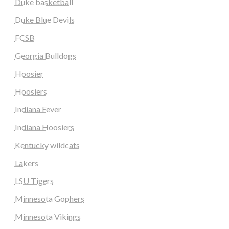
Duke basketball
Duke Blue Devils
FCSB
Georgia Bulldogs
Hoosier
Hoosiers
Indiana Fever
Indiana Hoosiers
Kentucky wildcats
Lakers
LSU Tigers
Minnesota Gophers
Minnesota Vikings