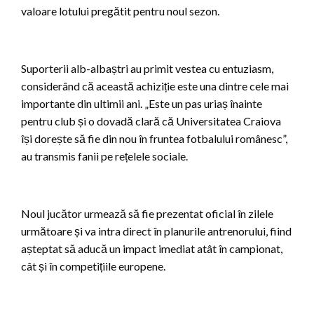
valoare lotului pregătit pentru noul sezon.
Suporterii alb-albaștri au primit vestea cu entuziasm,
considerând că această achiziție este una dintre cele mai
importante din ultimii ani. „Este un pas uriaș înainte
pentru club și o dovadă clară că Universitatea Craiova
își dorește să fie din nou în fruntea fotbalului românesc”,
au transmis fanii pe rețelele sociale.
Noul jucător urmează să fie prezentat oficial în zilele
următoare și va intra direct în planurile antrenorului, fiind
așteptat să aducă un impact imediat atât în campionat,
cât și în competițiile europene.