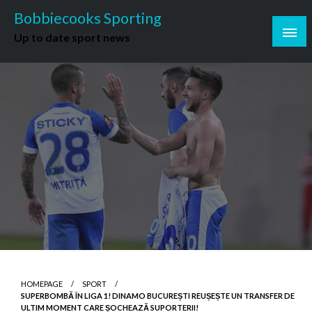
Skip
Bobbiecooks Sporting
to
Up to date sport news
content
HOMEPAGE
SPORT
SUPERBOMBĂ ÎN LIGA 1! DINAMO BUCUREȘTI REUȘEȘTE UN TRANSFER DE
ULTIM MOMENT CARE ȘOCHEAZĂ SUPORTERII!