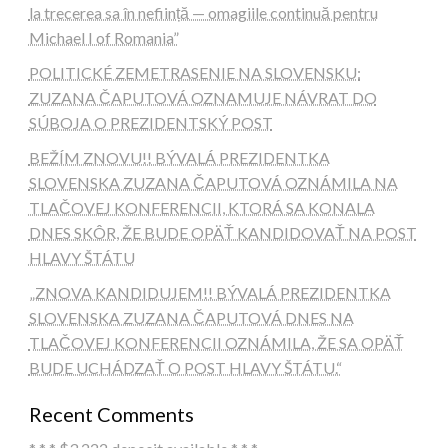
la trecerea sa în neființă — omagiile continuă pentru
Michael I of Romania”
POLITICKÉ ZEMETRASENIE NA SLOVENSKU:
ZUZANA ČAPUTOVÁ OZNAMUJE NÁVRAT DO
SÚBOJA O PREZIDENTSKÝ POST
BEŽÍM ZNOVU!! BÝVALÁ PREZIDENTKA
SLOVENSKA ZUZANA ČAPUTOVÁ OZNÁMILA NA
TLAČOVEJ KONFERENCII, KTORÁ SA KONALA
DNES SKÔR, ŽE BUDE OPÄŤ KANDIDOVAŤ NA POST
HLAVY ŠTÁTU
„ZNOVA KANDIDUJEM!! BÝVALÁ PREZIDENTKA
SLOVENSKA ZUZANA ČAPUTOVÁ DNES NA
TLAČOVEJ KONFERENCII OZNÁMILA, ŽE SA OPÄŤ
BUDE UCHÁDZAŤ O POST HLAVY ŠTÁTU.“
Recent Comments