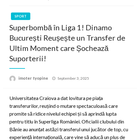
SPORT
Superbombă în Liga 1! Dinamo
București Reușește un Transfer de
Ultim Moment care Șochează
Suporterii!
Posted
imoter tyopine
September 3, 2025
on
Universitatea Craiova a dat lovitura pe piața
transferurilor, reușind o mutare spectaculoasă care
promite să ridice nivelul echipei și să aprindă lupta
pentru titlu în Superliga României. Oficialii clubului din
Bănie au anunțat astăzi transferul unui jucător de top, cu
experiență internațională, care vine să aducă un plus de