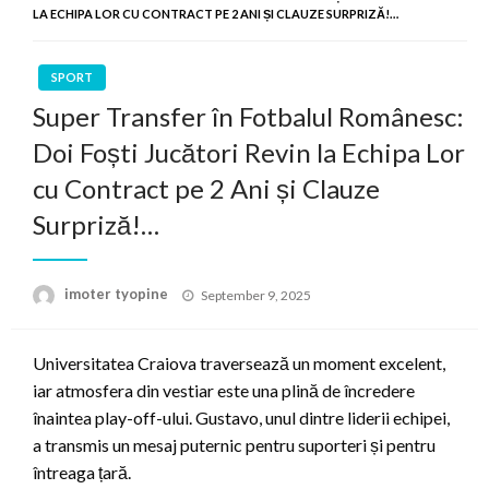
LA ECHIPA LOR CU CONTRACT PE 2 ANI ȘI CLAUZE SURPRIZĂ!…
SPORT
Super Transfer în Fotbalul Românesc:
Doi Foști Jucători Revin la Echipa Lor
cu Contract pe 2 Ani și Clauze
Surpriză!…
Posted
imoter tyopine
September 9, 2025
on
Universitatea Craiova traversează un moment excelent,
iar atmosfera din vestiar este una plină de încredere
înaintea play-off-ului. Gustavo, unul dintre liderii echipei,
a transmis un mesaj puternic pentru suporteri și pentru
întreaga țară.