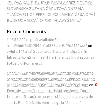
„ZNOVA KANDIDUJEM!! BÝVALÁ PREZIDENTKA
SLOVENSKA ZUZANA ČAPUTOVÁ DNES NA
TLAČOVEJ KONFERENCII OZNÁMILA, ŽE SA OPÄŤ
BUDE UCHÁDZAŤ O POST HLAVY ŠTÁTU.“
Recent Comments
* * * $3,222 deposit available * * *
hs=d5466f5e317842b1af888edc9cf9d211* ххх*
on
„Mutări Mari și Șocante de Transfer în Liga 1 și în
Întreaga Românie!” Trei Tineri Talentați Intră în Lumea
Fotbalului Românesc!
* * * $3,222 payment available! Confirm your transfer
here: http://balajagandorai.com/index.php?ye0ul3 * * *
hs=e1243e6655d8585d2211960888dfc70e* ххх*
on
Expresie șocantă zguduie fotbalul românesc: Dorinel
Munteanu îl atacă pe Lucescu și Naționala, convins de
soarta României: „Nu vom ajunge la Mondial!”