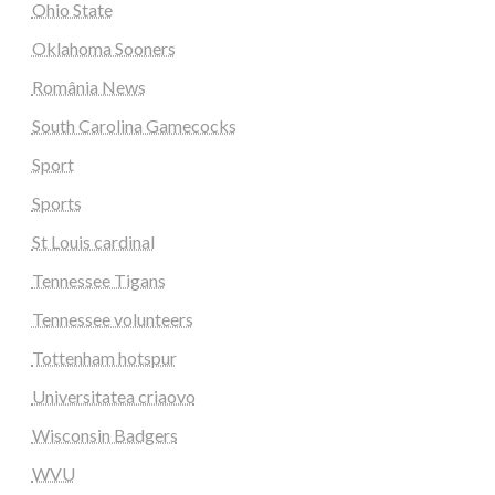
Ohio State
Oklahoma Sooners
România News
South Carolina Gamecocks
Sport
Sports
St Louis cardinal
Tennessee Tigans
Tennessee volunteers
Tottenham hotspur
Universitatea criaovo
Wisconsin Badgers
WVU