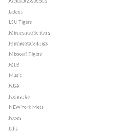
Kentucky wildcats
Lakers
LSU Tigers
Minnesota Gophers
Minnesota Vikings
Missouri Tigers
MLB
Music
NBA
Nebraska
NEW York Mets
News
NFL