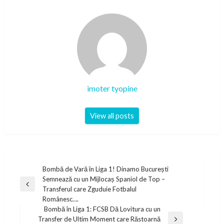
imoter tyopine
View all posts
Post
Bombă de Vară în Liga 1! Dinamo București
Semnează cu un Mijlocaș Spaniol de Top –
navigation
Previous
Transferul care Zguduie Fotbalul
Post
Românesc….
Bombă în Liga 1: FCSB Dă Lovitura cu un
Transfer de Ultim Moment care Răstoarnă
Next