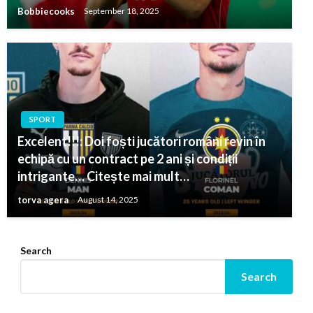
Bobbiecooks
September 18, 2025
SPORT
Excelent!!!: Doi foști jucători români revin în
echipă cu un contract pe 2 ani și condiții
intrigante… Citește mai mult…
torva agera
August 14, 2025
Search
Search