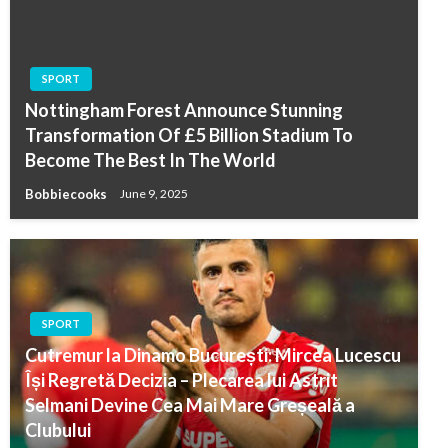
SPORT
Nottingham Forest Announce Stunning
Transformation Of £5 Billion Stadium To
Become The Best In The World
Bobbiecooks
June 9, 2025
SPORT
Cutremur la Dinamo București: Mircea Lucescu
Își Regretă Decizia – Plecarea lui Astrit
Selmani Devine Cea Mai Mare Greșeală a
Clubului