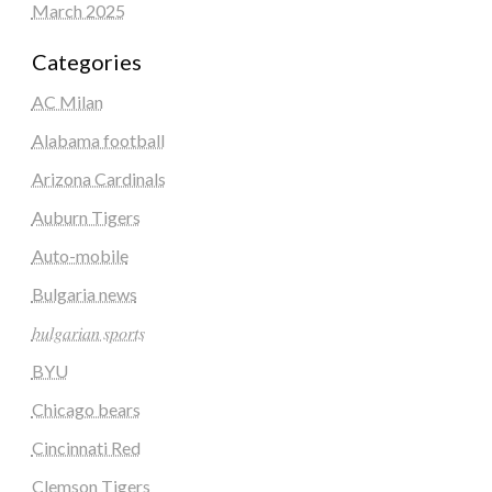
March 2025
Categories
AC Milan
Alabama football
Arizona Cardinals
Auburn Tigers
Auto-mobile
Bulgaria news
𝑏𝑢𝑙𝑔𝑎𝑟𝑖𝑎𝑛 𝑠𝑝𝑜𝑟𝑡𝑠
BYU
Chicago bears
Cincinnati Red
Clemson Tigers