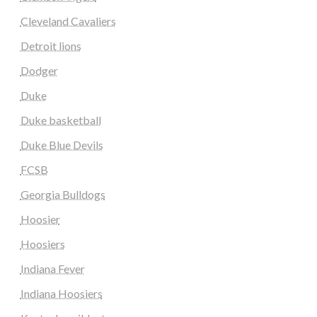
Cleveland Cavaliers
Detroit lions
Dodger
Duke
Duke basketball
Duke Blue Devils
FCSB
Georgia Bulldogs
Hoosier
Hoosiers
Indiana Fever
Indiana Hoosiers