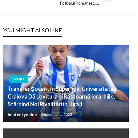
Fotbalul Românesc…..
Post
YOU MIGHT ALSO LIKE
SPORT
Transfer Șocant în Superligă: Universitatea
Craiova Dă Lovitura și Răstoarnă Ierarhiile,
Stârnind Noi Rivalități în Liga 1
imoter tyopine
September 1, 2025