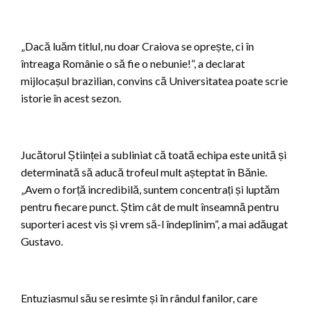
„Dacă luăm titlul, nu doar Craiova se oprește, ci în
întreaga Românie o să fie o nebunie!”, a declarat
mijlocașul brazilian, convins că Universitatea poate scrie
istorie în acest sezon.
Jucătorul Științei a subliniat că toată echipa este unită și
determinată să aducă trofeul mult așteptat în Bănie.
„Avem o forță incredibilă, suntem concentrați și luptăm
pentru fiecare punct. Știm cât de mult înseamnă pentru
suporteri acest vis și vrem să-l îndeplinim”, a mai adăugat
Gustavo.
Entuziasmul său se resimte și în rândul fanilor, care