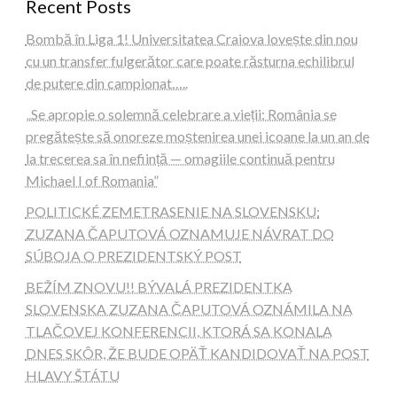
Recent Posts
Bombă în Liga 1! Universitatea Craiova lovește din nou
cu un transfer fulgerător care poate răsturna echilibrul
de putere din campionat…..
„Se apropie o solemnă celebrare a vieții: România se
pregătește să onoreze moștenirea unei icoane la un an de
la trecerea sa în neființă — omagiile continuă pentru
Michael I of Romania”
POLITICKÉ ZEMETRASENIE NA SLOVENSKU:
ZUZANA ČAPUTOVÁ OZNAMUJE NÁVRAT DO
SÚBOJA O PREZIDENTSKÝ POST
BEŽÍM ZNOVU!! BÝVALÁ PREZIDENTKA
SLOVENSKA ZUZANA ČAPUTOVÁ OZNÁMILA NA
TLAČOVEJ KONFERENCII, KTORÁ SA KONALA
DNES SKÔR, ŽE BUDE OPÄŤ KANDIDOVAŤ NA POST
HLAVY ŠTÁTU