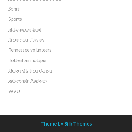
Sport
Sports
St Louis cardinal
Tennessee Tigans
Tennessee volunteers
Tottenham hotspur
Universitatea criaovo
Wisconsin Badgers
WVU
Theme by Silk Themes