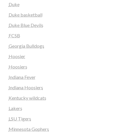
Duke
Duke basketball
Duke Blue Devils
FCSB
Georgia Bulldogs
Hoosier
Hoosiers
Indiana Fever
Indiana Hoosiers
Kentucky wildcats
Lakers
LSU Tigers
Minnesota Gophers