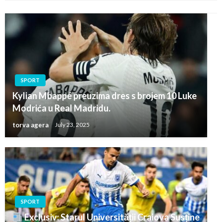
SPORT
Kylian Mbappé preuzima dres s brojem 10 Luke
Modrića u Real Madridu.
torva agera
July 23, 2025
SPORT
Exclusiv: Starul Universității Craiova Susține