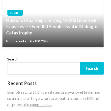
SPORT
Horror at Sea: Ship Carrying 16,000 Livestock
Capsizes — Over 300 People Dead in Midnight
Catastrophe
Bobbiecooks
April 30, 2025
Search
Search
Recent Posts
Bombă în Liga 1! Universitatea Craiova lovește din nou
cu un transfer fulgerător care poate răsturna echilibrul
de putere din campionat…..