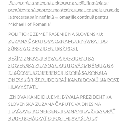
„Se apropie o solemnă celebrare a vieții: România se
pregătește să onoreze moștenirea unei icoane la un an de
la trecerea sa în neființă — omagiile continuă pentru
Michael I of Romania”
POLITICKÉ ZEMETRASENIE NA SLOVENSKU:
ZUZANA ČAPUTOVÁ OZNAMUJE NÁVRAT DO
SÚBOJA O PREZIDENTSKÝ POST
BEŽÍM ZNOVU!! BÝVALÁ PREZIDENTKA
SLOVENSKA ZUZANA ČAPUTOVÁ OZNÁMILA NA
TLAČOVEJ KONFERENCII, KTORÁ SA KONALA
DNES SKÔR, ŽE BUDE OPÄŤ KANDIDOVAŤ NA POST
HLAVY ŠTÁTU
„ZNOVA KANDIDUJEM!! BÝVALÁ PREZIDENTKA
SLOVENSKA ZUZANA ČAPUTOVÁ DNES NA
TLAČOVEJ KONFERENCII OZNÁMILA, ŽE SA OPÄŤ
BUDE UCHÁDZAŤ O POST HLAVY ŠTÁTU.“