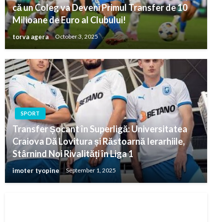
că un Coleg va Deveni Primul Transfer de 10
Milioane de Euro al Clubului!
torva agera
October 3, 2025
SPORT
Transfer Șocant în Superligă: Universitatea
Craiova Dă Lovitura și Răstoarnă Ierarhiile,
Stârnind Noi Rivalități în Liga 1
imoter tyopine
September 1, 2025