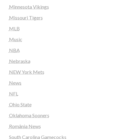
Minnesota Vikings
Missouri Tigers
MLB
Music
NBA
Nebraska
NEW York Mets
News
NFL
Ohio State
Oklahoma Sooners
România News
South Carolina Gamecocks