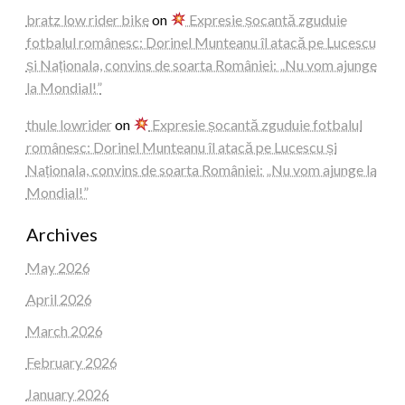
bratz low rider bike
on
Expresie șocantă zguduie
fotbalul românesc: Dorinel Munteanu îl atacă pe Lucescu
și Naționala, convins de soarta României: „Nu vom ajunge
la Mondial!”
thule lowrider
on
Expresie șocantă zguduie fotbalul
românesc: Dorinel Munteanu îl atacă pe Lucescu și
Naționala, convins de soarta României: „Nu vom ajunge la
Mondial!”
Archives
May 2026
April 2026
March 2026
February 2026
January 2026