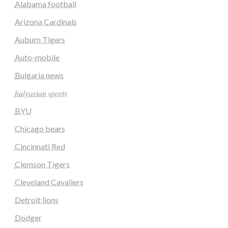
Alabama football
Arizona Cardinals
Auburn Tigers
Auto-mobile
Bulgaria news
𝑏𝑢𝑙𝑔𝑎𝑟𝑖𝑎𝑛 𝑠𝑝𝑜𝑟𝑡𝑠
BYU
Chicago bears
Cincinnati Red
Clemson Tigers
Cleveland Cavaliers
Detroit lions
Dodger