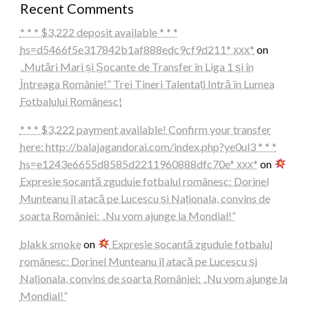
Recent Comments
* * * $3,222 deposit available * * *
hs=d5466f5e317842b1af888edc9cf9d211* ххх*
on
„Mutări Mari și Șocante de Transfer în Liga 1 și în
Întreaga Românie!” Trei Tineri Talentați Intră în Lumea
Fotbalului Românesc!
* * * $3,222 payment available! Confirm your transfer
here: http://balajagandorai.com/index.php?ye0ul3 * * *
hs=e1243e6655d8585d2211960888dfc70e* ххх*
on
Expresie șocantă zguduie fotbalul românesc: Dorinel
Munteanu îl atacă pe Lucescu și Naționala, convins de
soarta României: „Nu vom ajunge la Mondial!”
blakk smoke
on
Expresie șocantă zguduie fotbalul
românesc: Dorinel Munteanu îl atacă pe Lucescu și
Naționala, convins de soarta României: „Nu vom ajunge la
Mondial!”