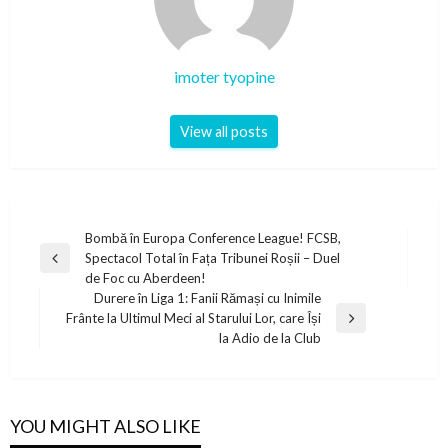
imoter tyopine
View all posts
Post
Bombă în Europa Conference League! FCSB,
Spectacol Total în Fața Tribunei Roșii – Duel
navigation
Previous
de Foc cu Aberdeen!
Post
Durere în Liga 1: Fanii Rămași cu Inimile
Frânte la Ultimul Meci al Starului Lor, care Își
Next
Ia Adio de la Club
Post
YOU MIGHT ALSO LIKE