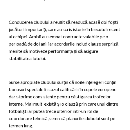
Conducerea clubului a reușit să readucă acasă doi foști
jucători importanți, care au scris istorie în trecutul recent
al echipei. Ambii au semnat contracte valabile pe o
perioadă de doi ani, iar acordurile includ clauze surpriză
menite să motiveze performanța și să asigure
stabilitatea lotului.
Surse apropiate clubului susțin că noile înțelegeri conțin
bonusuri speciale în cazul calificării în cupele europene,
dar și prime consistente pentru câștigarea trofeelor
interne. Mai mult, există și o clauză prin care unul dintre
fotbaliști ar putea trece ulterior într-un rol de
coordonare tehnică, semn că planurile clubului sunt pe
termen lung.