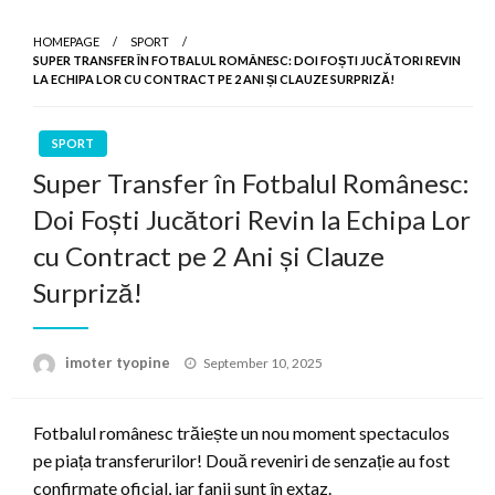
HOMEPAGE
SPORT
SUPER TRANSFER ÎN FOTBALUL ROMÂNESC: DOI FOȘTI JUCĂTORI REVIN
LA ECHIPA LOR CU CONTRACT PE 2 ANI ȘI CLAUZE SURPRIZĂ!
SPORT
Super Transfer în Fotbalul Românesc:
Doi Foști Jucători Revin la Echipa Lor
cu Contract pe 2 Ani și Clauze
Surpriză!
Posted
imoter tyopine
September 10, 2025
on
Fotbalul românesc trăiește un nou moment spectaculos
pe piața transferurilor! Două reveniri de senzație au fost
confirmate oficial, iar fanii sunt în extaz.