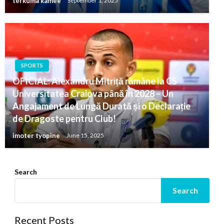
terkuma kamee
September 1, 2025
SPORTS
OFICIAL: Alexandru Mitriță rămâne la CS
Universitatea Craiova până în 2028 – Un
Angajament de Lungă Durată și o Declarație
de Dragoste pentru Club!
imoter tyopine
June 15, 2025
Search
Search
Recent Posts