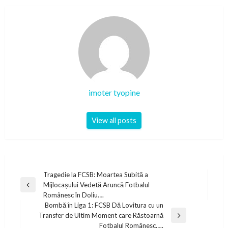
imoter tyopine
View all posts
Post
Tragedie la FCSB: Moartea Subită a
Mijlocașului Vedetă Aruncă Fotbalul
navigation
Previous
Românesc în Doliu….
Post
Bombă în Liga 1: FCSB Dă Lovitura cu un
Transfer de Ultim Moment care Răstoarnă
Next
Fotbalul Românesc…..