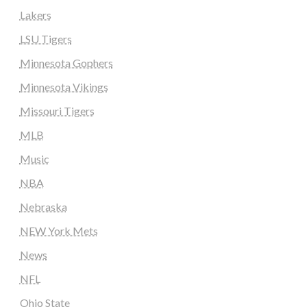
Lakers
LSU Tigers
Minnesota Gophers
Minnesota Vikings
Missouri Tigers
MLB
Music
NBA
Nebraska
NEW York Mets
News
NFL
Ohio State