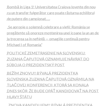
Bombă în Liga 1! Universitatea Craiova lovește din nou
cu un transfer fulgerător care poate răsturna echilibrul
de putere din campionat…..
„Se apropie o solemnă celebrare a vieții: România se
pregătește să onoreze moștenirea unei icoane la un an de
la trecerea sa în neființă — omagiile continuă pentru
Michael I of Romania”
POLITICKÉ ZEMETRASENIE NA SLOVENSKU:
ZUZANA ČAPUTOVÁ OZNAMUJE NÁVRAT DO
SÚBOJA O PREZIDENTSKÝ POST
BEŽÍM ZNOVU!! BÝVALÁ PREZIDENTKA
SLOVENSKA ZUZANA ČAPUTOVÁ OZNÁMILA NA
TLAČOVEJ KONFERENCII, KTORÁ SA KONALA
DNES SKÔR, ŽE BUDE OPÄŤ KANDIDOVAŤ NA POST
HLAVY ŠTÁTU
„ZNOVA KANDIDUJEM!! BÝVALÁ PREZIDENTKA