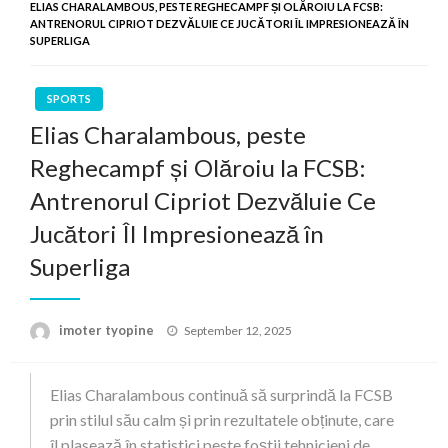
ELIAS CHARALAMBOUS, PESTE REGHECAMPF ȘI OLĂROIU LA FCSB:
ANTRENORUL CIPRIOT DEZVĂLUIE CE JUCĂTORI ÎL IMPRESIONEAZĂ ÎN
SUPERLIGA
SPORTS
Elias Charalambous, peste
Reghecampf și Olăroiu la FCSB:
Antrenorul Cipriot Dezvăluie Ce
Jucători Îl Impresionează în
Superliga
Posted
imoter tyopine
September 12, 2025
on
Elias Charalambous continuă să surprindă la FCSB
prin stilul său calm și prin rezultatele obținute, care
îl plasează în statistici peste foștii tehnicieni de