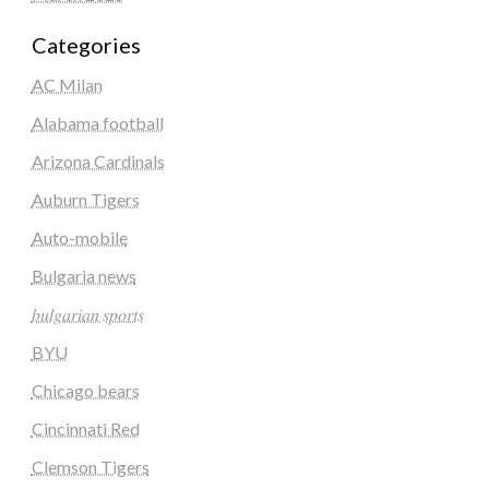
Categories
AC Milan
Alabama football
Arizona Cardinals
Auburn Tigers
Auto-mobile
Bulgaria news
𝑏𝑢𝑙𝑔𝑎𝑟𝑖𝑎𝑛 𝑠𝑝𝑜𝑟𝑡𝑠
BYU
Chicago bears
Cincinnati Red
Clemson Tigers