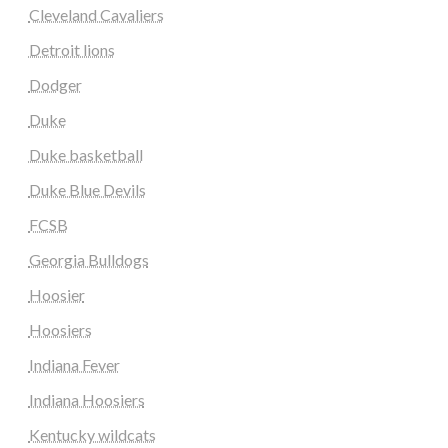
Cleveland Cavaliers
Detroit lions
Dodger
Duke
Duke basketball
Duke Blue Devils
FCSB
Georgia Bulldogs
Hoosier
Hoosiers
Indiana Fever
Indiana Hoosiers
Kentucky wildcats