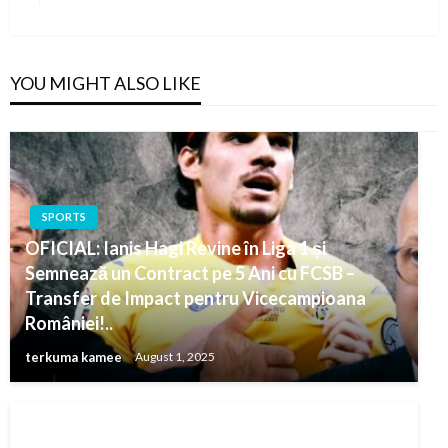
Post
YOU MIGHT ALSO LIKE
SPORTS
OFICIAL: Ianis Hagi Revine în Liga 1 și
Semnează un Contract pe 5 Ani cu FCSB –
Transfer de Impact pentru Vicecampioana
României!..
terkuma kamee
August 1, 2025