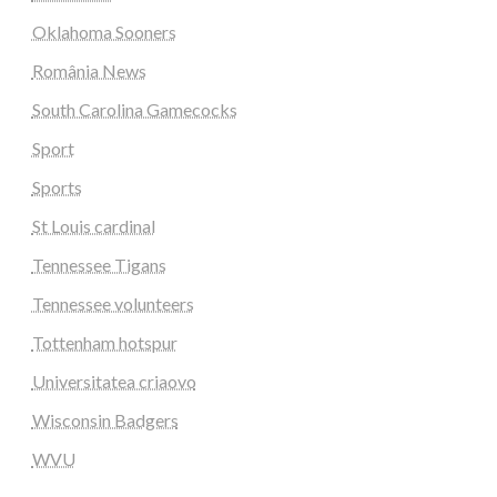
Oklahoma Sooners
România News
South Carolina Gamecocks
Sport
Sports
St Louis cardinal
Tennessee Tigans
Tennessee volunteers
Tottenham hotspur
Universitatea criaovo
Wisconsin Badgers
WVU