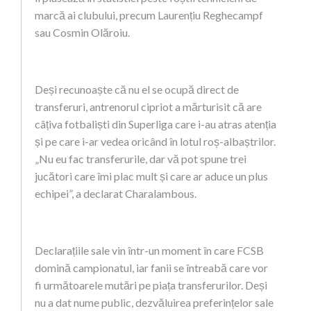
marcă ai clubului, precum Laurențiu Reghecampf
sau Cosmin Olăroiu.
Deși recunoaște că nu el se ocupă direct de
transferuri, antrenorul cipriot a mărturisit că are
câțiva fotbaliști din Superliga care i-au atras atenția
și pe care i-ar vedea oricând în lotul roș-albaștrilor.
„Nu eu fac transferurile, dar vă pot spune trei
jucători care îmi plac mult și care ar aduce un plus
echipei”, a declarat Charalambous.
Declarațiile sale vin într-un moment în care FCSB
domină campionatul, iar fanii se întreabă care vor
fi următoarele mutări pe piața transferurilor. Deși
nu a dat nume public, dezvăluirea preferințelor sale