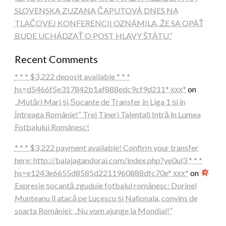
SLOVENSKA ZUZANA ČAPUTOVÁ DNES NA
TLAČOVEJ KONFERENCII OZNÁMILA, ŽE SA OPÄŤ
BUDE UCHÁDZAŤ O POST HLAVY ŠTÁTU.“
Recent Comments
* * * $3,222 deposit available * * *
hs=d5466f5e317842b1af888edc9cf9d211* ххх*
on
„Mutări Mari și Șocante de Transfer în Liga 1 și în
Întreaga Românie!” Trei Tineri Talentați Intră în Lumea
Fotbalului Românesc!
* * * $3,222 payment available! Confirm your transfer
here: http://balajagandorai.com/index.php?ye0ul3 * * *
hs=e1243e6655d8585d2211960888dfc70e* ххх*
on
Expresie șocantă zguduie fotbalul românesc: Dorinel
Munteanu îl atacă pe Lucescu și Naționala, convins de
soarta României: „Nu vom ajunge la Mondial!”