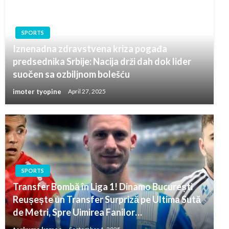
SPORTS
Iznenadna zdravstvena kriza pogađa
predsednika Srbije: Nacija drži dah dok lider
suočen sa ozbiljnom bolešću
imoter tyopine
April 27, 2025
SPORTS
Transfer Bombă în Liga 1! Dinamo București
Reușește un Transfer Surpriză pe Ultima Sută
de Metri, Spre Uimirea Fanilor…