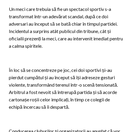
Un meci care trebuia să fie un spectacol sportiv s-a
transformat într-un adevărat scandal, după ce doi
adversari au început să se bată chiar în timpul partidei.
Incidentul a surprins atât publicul din tribune, cât și
oficialii prezenți la meci, care au intervenit imediat pentru
a calma spiritele.
În loc să se concentreze pe joc, cei doi sportivi și-au
pierdut cumpătul și au început să își adreseze gesturi
violente, transformând terenul într-o scenă tensionată.
Arbitrul a fost nevoit să întrerupă partida și să acorde
cartonașe roșii celor implicați, în timp ce colegii de
echipă încercau să îi despartă.
Conducerea cluburilor și organizatorii au anunțat că vor