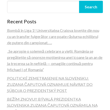
Search
Recent Posts
Bombă în Liga 1! Universitatea Craiova lovește din nou
cu un transfer fulgerător care poate răsturna echilibrul
de putere din campionat…..
„Se apropie o solemnă celebrare a vieții: România se
pregătește să onoreze moștenirea unei icoane la un an de
la trecerea sa în neființă — omagiile continuă pentru
Michael I of Romania”
POLITICKÉ ZEMETRASENIE NA SLOVENSKU:
ZUZANA ČAPUTOVÁ OZNAMUJE NÁVRAT DO
SÚBOJA O PREZIDENTSKÝ POST
BEŽÍM ZNOVU!! BÝVALÁ PREZIDENTKA
SLOVENSKA ZUZANA ČAPUTOVÁ OZNÁMILA NA