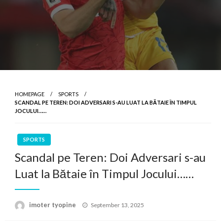
HOMEPAGE
SPORTS
SCANDAL PE TEREN: DOI ADVERSARI S-AU LUAT LA BĂTAIE ÎN TIMPUL
JOCULUI……
SPORTS
Scandal pe Teren: Doi Adversari s-au
Luat la Bătaie în Timpul Jocului……
Posted
imoter tyopine
September 13, 2025
on