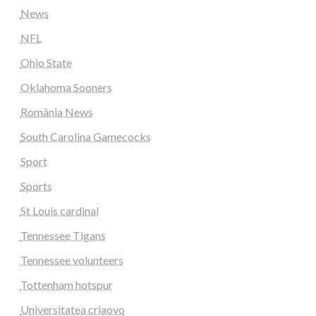
News
NFL
Ohio State
Oklahoma Sooners
România News
South Carolina Gamecocks
Sport
Sports
St Louis cardinal
Tennessee Tigans
Tennessee volunteers
Tottenham hotspur
Universitatea criaovo