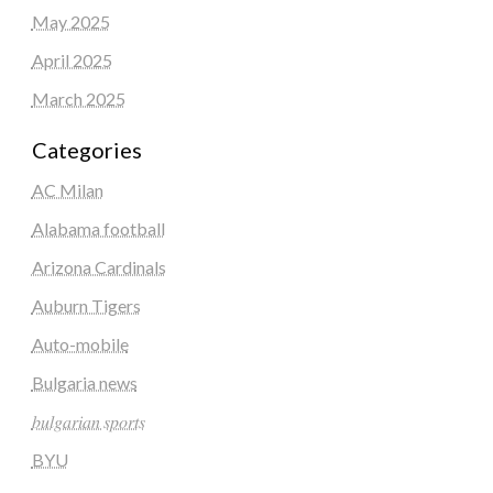
May 2025
April 2025
March 2025
Categories
AC Milan
Alabama football
Arizona Cardinals
Auburn Tigers
Auto-mobile
Bulgaria news
𝑏𝑢𝑙𝑔𝑎𝑟𝑖𝑎𝑛 𝑠𝑝𝑜𝑟𝑡𝑠
BYU