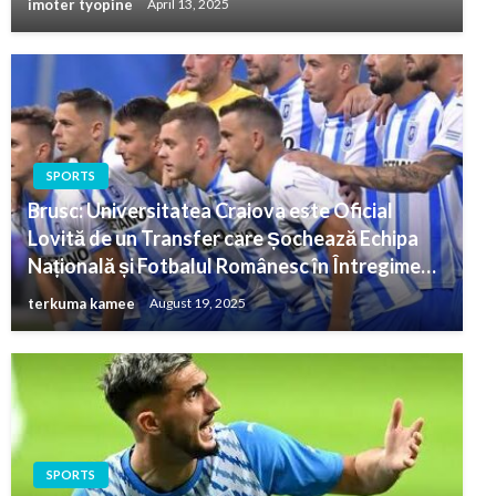
imoter tyopine
April 13, 2025
SPORTS
Brusc: Universitatea Craiova este Oficial
Lovită de un Transfer care Șochează Echipa
Națională și Fotbalul Românesc în Întregime…
terkuma kamee
August 19, 2025
SPORTS