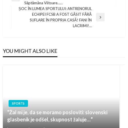
navigation
Săptămâna Viitoare……
Post
ȘOC ÎN LUMEA SPORTULUI: ANTRENORUL
ECHIPEI FCSB A FOST GĂSIT FĂRĂ
Next
SUFLARE ÎN PROPRIA CASĂ! FANI ÎN
Post
LACRIMI!…
YOU MIGHT ALSO LIKE
SPORTS
“Žal mi je, da se moramo posloviti: slovenski
glasbenik je odšel, skupnost žaluje…”