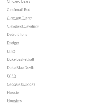
Chicago bears
Cincinnati Red
Clemson Tigers
Cleveland Cavaliers
Detroit lions
Dodger
Duke
Duke basketball
Duke Blue Devils
FCSB
Georgia Bulldogs
Hoosier
Hoosiers