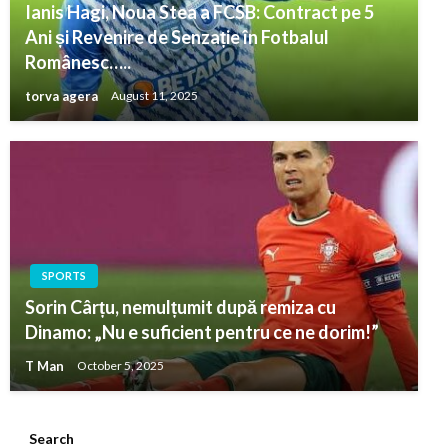
Ianis Hagi, Noua Stea a FCSB: Contract pe 5
Ani și Revenire de Senzație în Fotbalul
Românesc…..
torva agera
August 11, 2025
SPORTS
Sorin Cârțu, nemulțumit după remiza cu
Dinamo: „Nu e suficient pentru ce ne dorim!”
T Man
October 5, 2025
Search