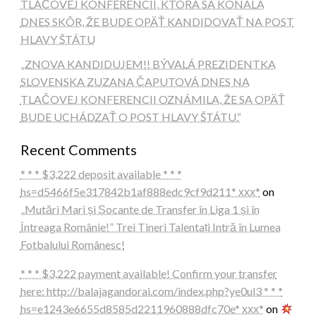
TLAČOVEJ KONFERENCII, KTORÁ SA KONALA
DNES SKÔR, ŽE BUDE OPÄŤ KANDIDOVAŤ NA POST
HLAVY ŠTÁTU
„ZNOVA KANDIDUJEM!! BÝVALÁ PREZIDENTKA
SLOVENSKA ZUZANA ČAPUTOVÁ DNES NA
TLAČOVEJ KONFERENCII OZNÁMILA, ŽE SA OPÄŤ
BUDE UCHÁDZAŤ O POST HLAVY ŠTÁTU.“
Recent Comments
* * * $3,222 deposit available * * *
hs=d5466f5e317842b1af888edc9cf9d211* ххх*
on
„Mutări Mari și Șocante de Transfer în Liga 1 și în
Întreaga Românie!” Trei Tineri Talentați Intră în Lumea
Fotbalului Românesc!
* * * $3,222 payment available! Confirm your transfer
here: http://balajagandorai.com/index.php?ye0ul3 * * *
hs=e1243e6655d8585d2211960888dfc70e* ххх*
on