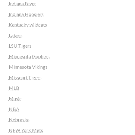
Indiana Fever
Indiana Hoosiers
Kentucky wildcats
Lakers
LSU Tigers
Minnesota Gophers
Minnesota Vikings
Missouri Tigers
MLB
Music
NBA
Nebraska
NEW York Mets