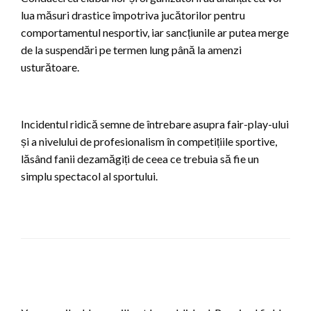
lua măsuri drastice împotriva jucătorilor pentru
comportamentul nesportiv, iar sancțiunile ar putea merge
de la suspendări pe termen lung până la amenzi
usturătoare.
Incidentul ridică semne de întrebare asupra fair-play-ului
și a nivelului de profesionalism în competițiile sportive,
lăsând fanii dezamăgiți de ceea ce trebuia să fie un
simplu spectacol al sportului.
LEAVE A RESPONSE