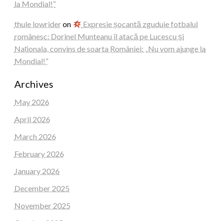
la Mondial!”
thule lowrider
on
Expresie șocantă zguduie fotbalul
românesc: Dorinel Munteanu îl atacă pe Lucescu și
Naționala, convins de soarta României: „Nu vom ajunge la
Mondial!”
Archives
May 2026
April 2026
March 2026
February 2026
January 2026
December 2025
November 2025