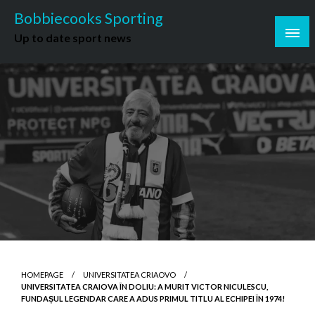
Skip
Bobbiecooks Sporting
to
Up to date sport news
content
HOMEPAGE
UNIVERSITATEA CRIAOVO
UNIVERSITATEA CRAIOVA ÎN DOLIU: A MURIT VICTOR NICULESCU,
FUNDAȘUL LEGENDAR CARE A ADUS PRIMUL TITLU AL ECHIPEI ÎN 1974!