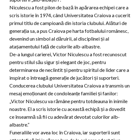
Niculescu a fost pilon de bază în apărarea echipei care a
scris istorie în 1974, când Universitatea Craiova a cucerit
primul titlu de campioană din istoria clubului. Alături de
generația sa, a pus Craiova pe harta fotbalului românesc,
devenind un simbol al dăruirii, al disciplinei și al
atașamentului față de culorile alb-albastre.
De-a lungul carierei, Victor Niculescu a fost recunoscut
pentru stilul său sigur și elegant de joc, pentru
determinarea de neclintit și pentru spiritul de lider care a
inspirat o întreagă generație de jucători și suporteri.
Conducerea clubului Universitatea Craiova a transmis un
mesaj emoționant de condoleanțe familiei și fanilor:
„Victor Niculescu va rămâne pentru totdeauna în inimile
noastre. El a scris istorie cu această echipă și a dovedit
ce înseamnă să fii cu adevărat devotat culorilor alb-
albastre.”
Funeraliile vor avea loc în Craiova, iar suporterii sunt