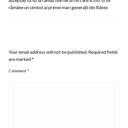
așteptați să își ia rămas bun de la cel care a fost și va
rămâne un simbol al primei mari generații din Bănie.
LEAVE A RESPONSE
Your email address will not be published.
Required fields
are marked
*
Comment
*