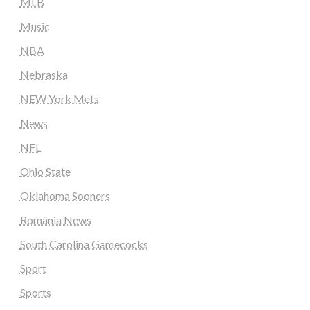
MLB
Music
NBA
Nebraska
NEW York Mets
News
NFL
Ohio State
Oklahoma Sooners
România News
South Carolina Gamecocks
Sport
Sports