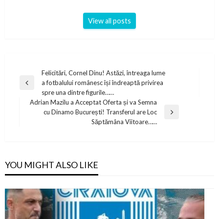
View all posts
Post
Felicitări, Cornel Dinu! Astăzi, întreaga lume
a fotbalului românesc își îndreaptă privirea
navigation
Previous
spre una dintre figurile……
Post
Adrian Mazilu a Acceptat Oferta și va Semna
cu Dinamo București! Transferul are Loc
Next
Săptămâna Viitoare……
Post
YOU MIGHT ALSO LIKE