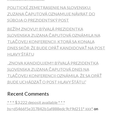
POLITICKÉ ZEMETRASENIE NA SLOVENSKU:
ZUZANA ČAPUTOVÁ OZNAMUJE NÁVRAT DO
SÚBOJA O PREZIDENTSKÝ POST
BEŽÍM ZNOVU!! BÝVALÁ PREZIDENTKA
SLOVENSKA ZUZANA ČAPUTOVÁ OZNÁMILA NA
TLAČOVEJ KONFERENCII, KTORÁ SA KONALA
DNES SKÔR, ŽE BUDE OPÄŤ KANDIDOVAŤ NA POST
HLAVY ŠTÁTU
„ZNOVA KANDIDUJEM!! BÝVALÁ PREZIDENTKA
SLOVENSKA ZUZANA ČAPUTOVÁ DNES NA
TLAČOVEJ KONFERENCII OZNÁMILA, ŽE SA OPÄŤ
BUDE UCHÁDZAŤ O POST HLAVY ŠTÁTU.“
Recent Comments
* * * $3,222 deposit available * * *
hs=d5466f5e317842b1af888edc9cf9d211* ххх*
on