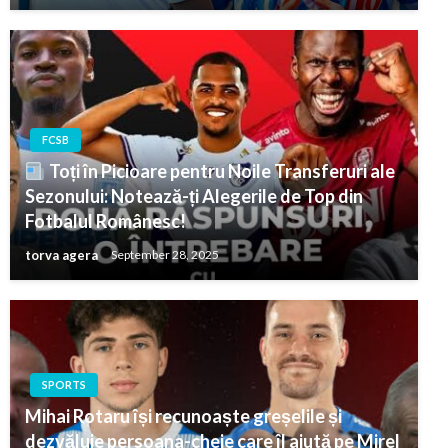
FCSB
Toți în Picioare pentru Noile Transferuri ale
Sezonului: Notează-ți Alegerile de Top din
Fotbalul Românesc!
torva agera
September 28, 2025
SPORTS
Mihai Rotaru își recunoaște greșelile și
dezvăluie persoana-cheie care îl ajută pe Mirel