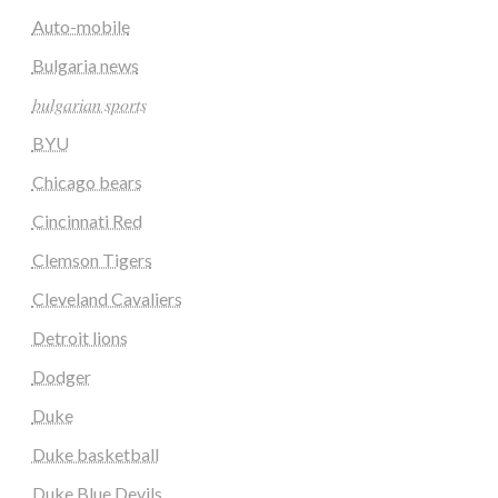
Auto-mobile
Bulgaria news
𝑏𝑢𝑙𝑔𝑎𝑟𝑖𝑎𝑛 𝑠𝑝𝑜𝑟𝑡𝑠
BYU
Chicago bears
Cincinnati Red
Clemson Tigers
Cleveland Cavaliers
Detroit lions
Dodger
Duke
Duke basketball
Duke Blue Devils