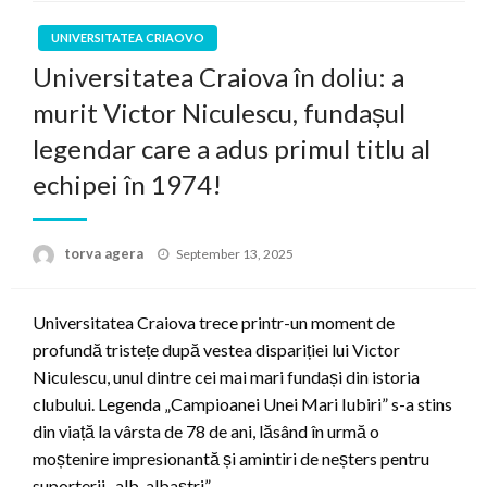
UNIVERSITATEA CRIAOVO
Universitatea Craiova în doliu: a
murit Victor Niculescu, fundașul
legendar care a adus primul titlu al
echipei în 1974!
Posted
torva agera
September 13, 2025
on
Universitatea Craiova trece printr-un moment de
profundă tristețe după vestea dispariției lui Victor
Niculescu, unul dintre cei mai mari fundași din istoria
clubului. Legenda „Campioanei Unei Mari Iubiri” s-a stins
din viață la vârsta de 78 de ani, lăsând în urmă o
moștenire impresionantă și amintiri de neșters pentru
suporterii „alb-albaștri”.