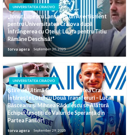
UNIVERSITATEA CRIAOVO
„Ionuț Lupescu Lansează un Avertisment
pentru Universitatea Craiova după
Înfrângerea cu Oțelul: Lupta pentru Titlu
Rămâne Deschisă!”
torva agera
September 30, 2025
UNIVERSITATEA CRIAOVO
Știre de Ultimă Oră: Universitatea Craiova Își
Întărește Lotul cu Două Transferuri – Luca
Băsceanu și Mihnea Rădulescu se Alătură
Echipei, Însoțiți de Valuri de Speranță din
Partea Fanilor!
torva agera
September 29, 2025