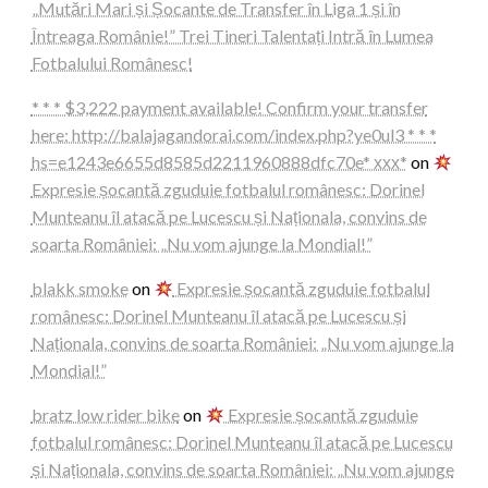
„Mutări Mari și Șocante de Transfer în Liga 1 și în
Întreaga Românie!” Trei Tineri Talentați Intră în Lumea
Fotbalului Românesc!
* * * $3,222 payment available! Confirm your transfer
here: http://balajagandorai.com/index.php?ye0ul3 * * *
hs=e1243e6655d8585d2211960888dfc70e* ххх*
on
Expresie șocantă zguduie fotbalul românesc: Dorinel
Munteanu îl atacă pe Lucescu și Naționala, convins de
soarta României: „Nu vom ajunge la Mondial!”
blakk smoke
on
Expresie șocantă zguduie fotbalul
românesc: Dorinel Munteanu îl atacă pe Lucescu și
Naționala, convins de soarta României: „Nu vom ajunge la
Mondial!”
bratz low rider bike
on
Expresie șocantă zguduie
fotbalul românesc: Dorinel Munteanu îl atacă pe Lucescu
și Naționala, convins de soarta României: „Nu vom ajunge