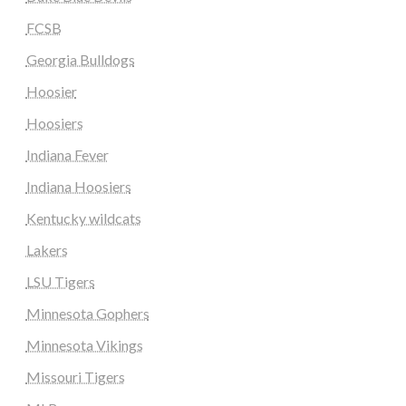
FCSB
Georgia Bulldogs
Hoosier
Hoosiers
Indiana Fever
Indiana Hoosiers
Kentucky wildcats
Lakers
LSU Tigers
Minnesota Gophers
Minnesota Vikings
Missouri Tigers