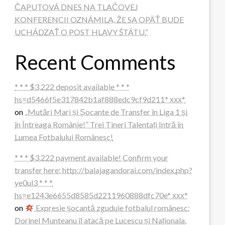
ČAPUTOVÁ DNES NA TLAČOVEJ
KONFERENCII OZNÁMILA, ŽE SA OPÄŤ BUDE
UCHÁDZAŤ O POST HLAVY ŠTÁTU.“
Recent Comments
* * * $3,222 deposit available * * *
hs=d5466f5e317842b1af888edc9cf9d211* ххх*
on
„Mutări Mari și Șocante de Transfer în Liga 1 și
în Întreaga Românie!” Trei Tineri Talentați Intră în
Lumea Fotbalului Românesc!
* * * $3,222 payment available! Confirm your
transfer here: http://balajagandorai.com/index.php?
ye0ul3 * * *
hs=e1243e6655d8585d2211960888dfc70e* ххх*
on
Expresie șocantă zguduie fotbalul românesc:
Dorinel Munteanu îl atacă pe Lucescu și Naționala,