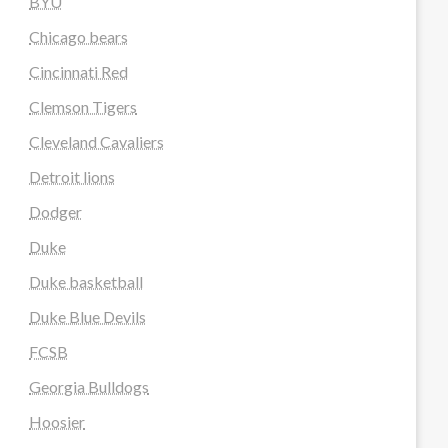
BYU
Chicago bears
Cincinnati Red
Clemson Tigers
Cleveland Cavaliers
Detroit lions
Dodger
Duke
Duke basketball
Duke Blue Devils
FCSB
Georgia Bulldogs
Hoosier