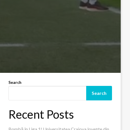
Search
Search
Recent Posts
Bombă în Liga 1! Universitatea Craiova lovește din