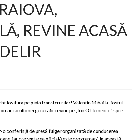
CRAIOVA,
LĂ, REVINE ACASĂ
 DELIR
 lovitura pe piața transferurilor! Valentin Mihăilă, fostul
 români ai ultimei generații, revine pe „Ion Oblemenco”, spre
ntr-o conferință de presă fulger organizată de conducerea
ezoane, iar prezentarea oficială este programată în această