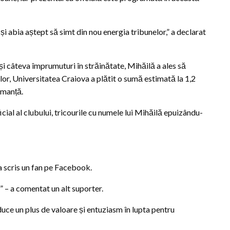
și abia aștept să simt din nou energia tribunelor,” a declarat
și câteva împrumuturi în străinătate, Mihăilă a ales să
or, Universitatea Craiova a plătit o sumă estimată la 1,2
rmanță.
ficial al clubului, tricourile cu numele lui Mihăilă epuizându-
a scris un fan pe Facebook.
!” – a comentat un alt suporter.
uce un plus de valoare și entuziasm în lupta pentru