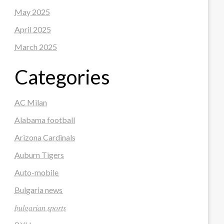
May 2025
April 2025
March 2025
Categories
AC Milan
Alabama football
Arizona Cardinals
Auburn Tigers
Auto-mobile
Bulgaria news
𝑏𝑢𝑙𝑔𝑎𝑟𝑖𝑎𝑛 𝑠𝑝𝑜𝑟𝑡𝑠