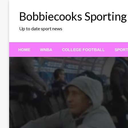
Skip
to
Bobbiecooks Sporting
content
Up to date sport news
HOME
WNBA
COLLEGE FOOTBALL
SPOR