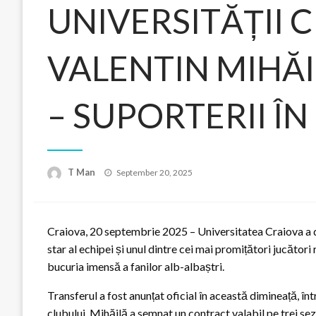
UNIVERSITĂȚII 
VALENTIN MIHĂI
– SUPORTERII ÎN
Posted
T Man
September 20, 2025
on
Craiova, 20 septembrie 2025 – Universitatea Craiova a dat
star al echipei și unul dintre cei mai promițători jucători
bucuria imensă a fanilor alb-albaștri.
Transferul a fost anunțat oficial în această dimineață, î
clubului. Mihăilă a semnat un contract valabil pe trei s