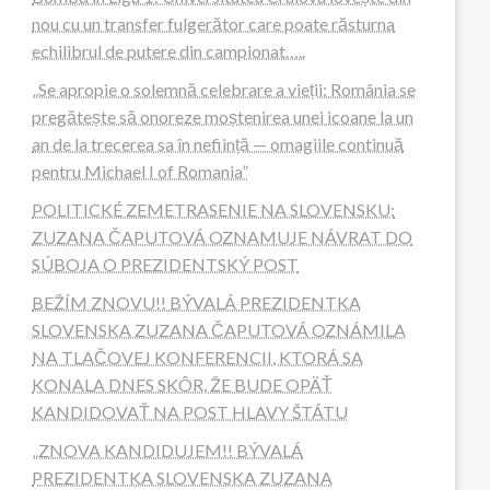
nou cu un transfer fulgerător care poate răsturna
echilibrul de putere din campionat…..
„Se apropie o solemnă celebrare a vieții: România se
pregătește să onoreze moștenirea unei icoane la un
an de la trecerea sa în neființă — omagiile continuă
pentru Michael I of Romania”
POLITICKÉ ZEMETRASENIE NA SLOVENSKU:
ZUZANA ČAPUTOVÁ OZNAMUJE NÁVRAT DO
SÚBOJA O PREZIDENTSKÝ POST
BEŽÍM ZNOVU!! BÝVALÁ PREZIDENTKA
SLOVENSKA ZUZANA ČAPUTOVÁ OZNÁMILA
NA TLAČOVEJ KONFERENCII, KTORÁ SA
KONALA DNES SKÔR, ŽE BUDE OPÄŤ
KANDIDOVAŤ NA POST HLAVY ŠTÁTU
„ZNOVA KANDIDUJEM!! BÝVALÁ
PREZIDENTKA SLOVENSKA ZUZANA