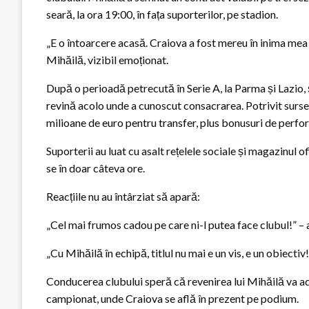
seară, la ora 19:00, în fața suporterilor, pe stadion.
„E o întoarcere acasă. Craiova a fost mereu în inima mea 
Mihăilă, vizibil emoționat.
După o perioadă petrecută în Serie A, la Parma și Lazio, 
revină acolo unde a cunoscut consacrarea. Potrivit sursel
milioane de euro pentru transfer, plus bonusuri de perfo
Suporterii au luat cu asalt rețelele sociale și magazinul o
se în doar câteva ore.
Reacțiile nu au întârziat să apară:
„Cel mai frumos cadou pe care ni-l putea face clubul!” – 
„Cu Mihăilă în echipă, titlul nu mai e un vis, e un obiectiv
Conducerea clubului speră că revenirea lui Mihăilă va ad
campionat, unde Craiova se află în prezent pe podium.