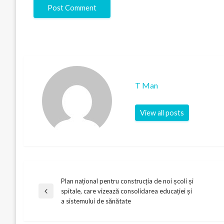
T Man
View all posts
Plan național pentru construcția de noi școli și
Post
spitale, care vizează consolidarea educației și
Previous
a sistemului de sănătate
Post
navigation