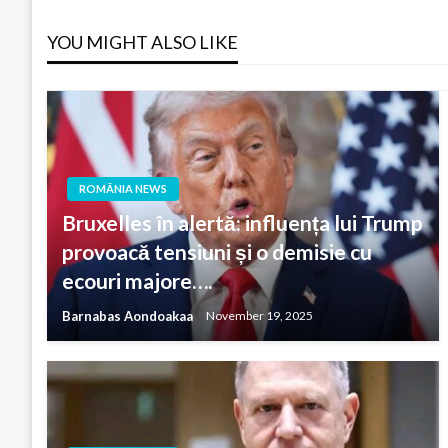
YOU MIGHT ALSO LIKE
ROMÂNIA NEWS
Bruxelles în alertă: influența lui Trump
provoacă tensiuni și o demisie cu
ecouri majore….
Barnabas Aondoakaa
November 19, 2025