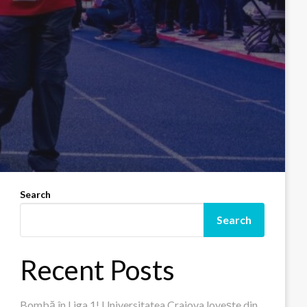
Search
Search
Recent Posts
Bombă în Liga 1! Universitatea Craiova lovește din