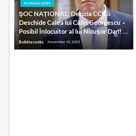
ROMÂNIA NEWS
ȘOC NAȚIONAL: Decizia CCR Îi
Deschide Calea lui Călin Georgescu –
Posibil Înlocuitor al lui Nicușor Dan! …
Bobbiecooks
November 10, 2025