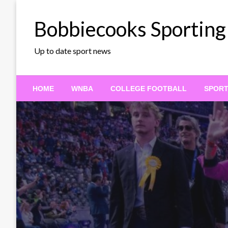
Skip
to
Bobbiecooks Sporting
content
Up to date sport news
HOME
WNBA
COLLEGE FOOTBALL
SPOR