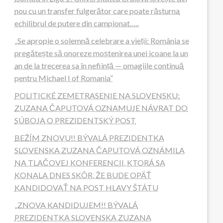
nou cu un transfer fulgerător care poate răsturna
echilibrul de putere din campionat…..
„Se apropie o solemnă celebrare a vieții: România se
pregătește să onoreze moștenirea unei icoane la un
an de la trecerea sa în neființă — omagiile continuă
pentru Michael I of Romania”
POLITICKÉ ZEMETRASENIE NA SLOVENSKU:
ZUZANA ČAPUTOVÁ OZNAMUJE NÁVRAT DO
SÚBOJA O PREZIDENTSKÝ POST
BEŽÍM ZNOVU!! BÝVALÁ PREZIDENTKA
SLOVENSKA ZUZANA ČAPUTOVÁ OZNÁMILA
NA TLAČOVEJ KONFERENCII, KTORÁ SA
KONALA DNES SKÔR, ŽE BUDE OPÄŤ
KANDIDOVAŤ NA POST HLAVY ŠTÁTU
„ZNOVA KANDIDUJEM!! BÝVALÁ
PREZIDENTKA SLOVENSKA ZUZANA