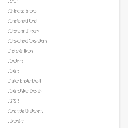
BYU
Chicago bears
Cincinnati Red
Clemson Tigers
Cleveland Cavaliers
Detroit lions
Dodger
Duke
Duke basketball
Duke Blue Devils
FCSB
Georgia Bulldogs
Hoosier