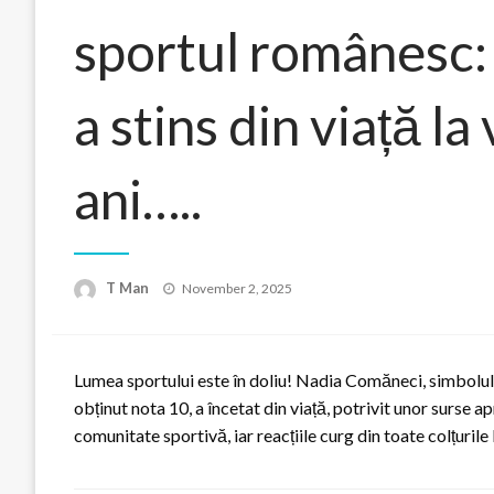
sportul românesc:
a stins din viață l
ani…..
Posted
T Man
November 2, 2025
on
Lumea sportului este în doliu! Nadia Comăneci, simbolul 
obținut nota 10, a încetat din viață, potrivit unor surse 
comunitate sportivă, iar reacțiile curg din toate colțurile 