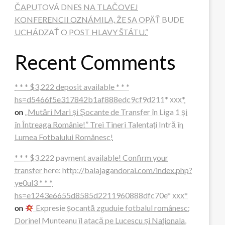
ČAPUTOVÁ DNES NA TLAČOVEJ
KONFERENCII OZNÁMILA, ŽE SA OPÄŤ BUDE
UCHÁDZAŤ O POST HLAVY ŠTÁTU.“
Recent Comments
* * * $3,222 deposit available * * *
hs=d5466f5e317842b1af888edc9cf9d211* ххх*
on
„Mutări Mari și Șocante de Transfer în Liga 1 și
în Întreaga Românie!” Trei Tineri Talentați Intră în
Lumea Fotbalului Românesc!
* * * $3,222 payment available! Confirm your
transfer here: http://balajagandorai.com/index.php?
ye0ul3 * * *
hs=e1243e6655d8585d2211960888dfc70e* ххх*
on
Expresie șocantă zguduie fotbalul românesc:
Dorinel Munteanu îl atacă pe Lucescu și Naționala,