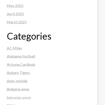
May 2025
April 2025
March 2025
Categories
AC Milan
Alabama football
Arizona Cardinals
Auburn Tigers
Auto-mobile
Bulgaria news
𝑏𝑢𝑙𝑔𝑎𝑟𝑖𝑎𝑛 𝑠𝑝𝑜𝑟𝑡𝑠