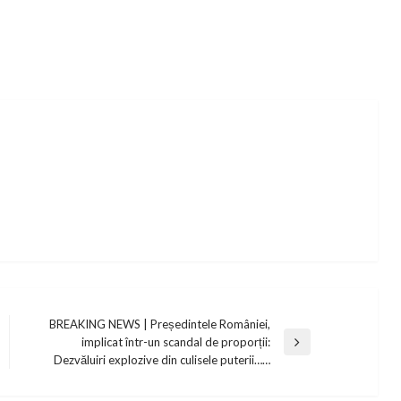
BREAKING NEWS | Președintele României,
implicat într-un scandal de proporții:
Next
Dezvăluiri explozive din culisele puterii……
Post