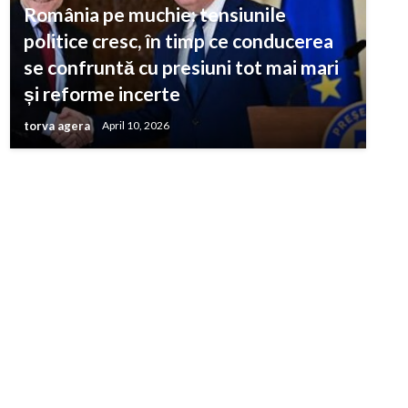
România pe muchie: tensiunile
politice cresc, în timp ce conducerea
se confruntă cu presiuni tot mai mari
și reforme incerte
torva agera
April 10, 2026