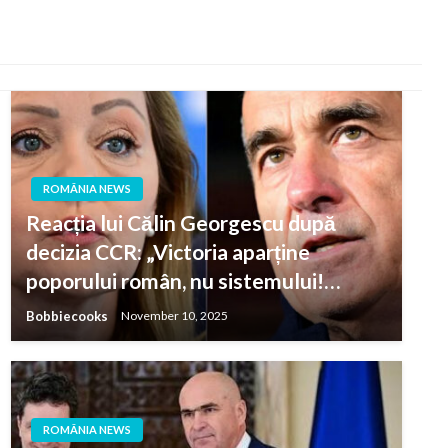
ROMÂNIA NEWS
Reacția lui Călin Georgescu după
decizia CCR: „Victoria aparține
poporului român, nu sistemului!…
Bobbiecooks
November 10, 2025
ROMÂNIA NEWS