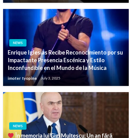
NEWS
Enrique Iglesias Recibe Reconocimiento por su
Impactante Presencia Escénica y Estilo
Inconfundible en el Mundo de la Música
imoter tyopine
July 3, 2025
NEWS
În memoria lui Gigi Mulțescu: Un an fără