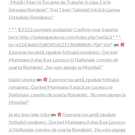
„Mutări Mari și Șocante de Transfer în Liga 1 și în
Întreaga Românie!” Trei Tineri Talentați Intră în Lumea
Fotbalului Românesc!
* * * $3,222 payment available! Confirm your transfer
here: http://balajagandorai.com/index.php?ye0ul3 * * *
hs=e1243e6655d8585d2211960888dfc70e* ххх*
on
Expresie șocantă zguduie fotbalul românesc: Dorinel
Munteanu îl atacă pe Lucescu și Naționala, convins de
soarta României: „Nu vom ajunge la Mondial!”
blakk smoke
on
Expresie șocantă zguduie fotbalul
românesc: Dorinel Munteanu îl atacă pe Lucescu și
Naționala, convins de soarta României: „Nu vom ajunge la
Mondial!”
bratz low rider bike
on
Expresie șocantă zguduie
fotbalul românesc: Dorinel Munteanu îl atacă pe Lucescu
și Naționala, convins de soarta României: „Nu vom ajunge