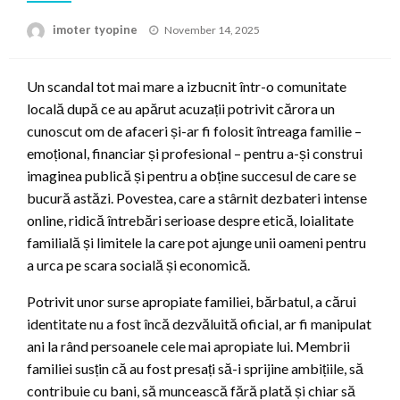
Posted
imoter tyopine
November 14, 2025
on
Un scandal tot mai mare a izbucnit într-o comunitate
locală după ce au apărut acuzații potrivit cărora un
cunoscut om de afaceri și-ar fi folosit întreaga familie –
emoțional, financiar și profesional – pentru a-și construi
imaginea publică și pentru a obține succesul de care se
bucură astăzi. Povestea, care a stârnit dezbateri intense
online, ridică întrebări serioase despre etică, loialitate
familială și limitele la care pot ajunge unii oameni pentru
a urca pe scara socială și economică.
Potrivit unor surse apropiate familiei, bărbatul, a cărui
identitate nu a fost încă dezvăluită oficial, ar fi manipulat
ani la rând persoanele cele mai apropiate lui. Membrii
familiei susțin că au fost presați să-i sprijine ambițiile, să
contribuie cu bani, să muncească fără plată și chiar să