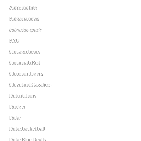
Auto-mobile
Bulgaria news
𝑏𝑢𝑙𝑔𝑎𝑟𝑖𝑎𝑛 𝑠𝑝𝑜𝑟𝑡𝑠
BYU
Chicago bears
Cincinnati Red
Clemson Tigers
Cleveland Cavaliers
Detroit lions
Dodger
Duke
Duke basketball
Duke Blue Devils