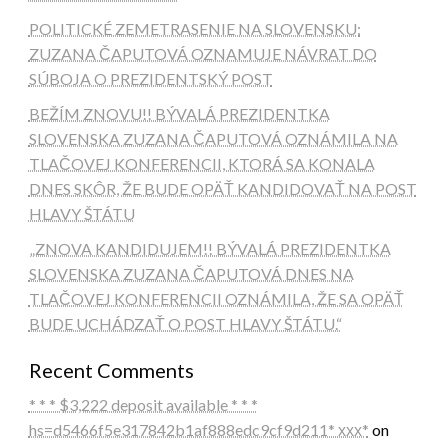
POLITICKÉ ZEMETRASENIE NA SLOVENSKU:
ZUZANA ČAPUTOVÁ OZNAMUJE NÁVRAT DO
SÚBOJA O PREZIDENTSKÝ POST
BEŽÍM ZNOVU!! BÝVALÁ PREZIDENTKA
SLOVENSKA ZUZANA ČAPUTOVÁ OZNÁMILA NA
TLAČOVEJ KONFERENCII, KTORÁ SA KONALA
DNES SKÔR, ŽE BUDE OPÄŤ KANDIDOVAŤ NA POST
HLAVY ŠTÁTU
„ZNOVA KANDIDUJEM!! BÝVALÁ PREZIDENTKA
SLOVENSKA ZUZANA ČAPUTOVÁ DNES NA
TLAČOVEJ KONFERENCII OZNÁMILA, ŽE SA OPÄŤ
BUDE UCHÁDZAŤ O POST HLAVY ŠTÁTU.“
Recent Comments
* * * $3,222 deposit available * * *
hs=d5466f5e317842b1af888edc9cf9d211* ххх*
on