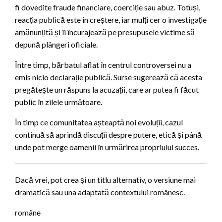
fi dovedite fraude financiare, coerciție sau abuz. Totuși,
reacția publică este în creștere, iar mulți cer o investigație
amănunțită și îi încurajează pe presupusele victime să
depună plângeri oficiale.
Între timp, bărbatul aflat în centrul controversei nu a
emis nicio declarație publică. Surse sugerează că acesta
pregătește un răspuns la acuzații, care ar putea fi făcut
public în zilele următoare.
În timp ce comunitatea așteaptă noi evoluții, cazul
continuă să aprindă discuții despre putere, etică și până
unde pot merge oamenii în urmărirea propriului succes.
Dacă vrei, pot crea și un titlu alternativ, o versiune mai
dramatică sau una adaptată contextului românesc.
române