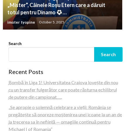
„Mister”, Câinele Roșu Etern care a dăruit
totul pentru Dinamo
…
imoter tyopine
October 5, 2025
Search
Search
Recent Posts
Bombă în Liga 1! Universitatea Craiova lovește din nou
cu un transfer fulgerător care poate răsturna echilibrul
de putere din campionat…..
„Se apropie o solemnă celebrare a vieții: România se
pregătește să onoreze moștenirea unei icoane la un an de
la trecerea sa în neființă — omagiile continuă pentru
Michael I of Romania”