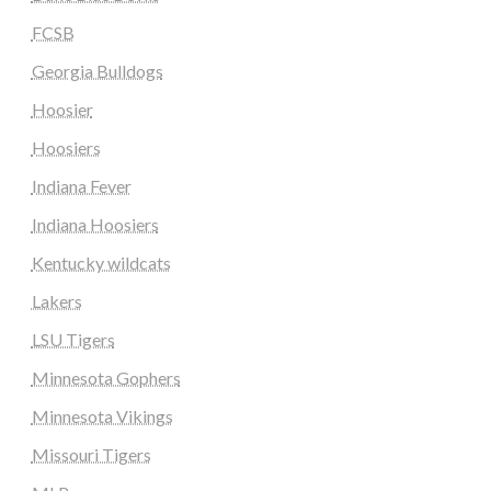
FCSB
Georgia Bulldogs
Hoosier
Hoosiers
Indiana Fever
Indiana Hoosiers
Kentucky wildcats
Lakers
LSU Tigers
Minnesota Gophers
Minnesota Vikings
Missouri Tigers