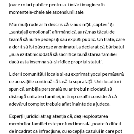
joace roluri publice pentru a-i întări imaginea în
momentele-cheie ale ascensiunii sale.
Mai mulți rude ar fi descris că s-au simțit „captivi” și
„șantajați emoțional”, afirmând că au rămas tăcuți de
teamă să nu fie pedepsiți sau expuși public. Un frate, care
a dorit să își păstreze anonimatul, a declarat că bărbatul
„nu a ezitat niciodată să sacrifice bunăstarea familiei
dacă asta însemna să-și ridice propriul statut”.
Liderii comunității locale și-au exprimat șocul pe măsură
ce acuzațiile continuă să iasă la suprafață. Unii locuitori
spun că ambiția personală nu ar trebui niciodată să
distrugă unitatea familiei, în timp ce alții consideră că
adevărul complet trebuie aflat înainte de a judeca.
Experții juridici atrag atenția că, deși exploatarea
membrilor familiei este profund imorală, poate fi dificil
de încadrat ca infracțiune, cu excepția cazului în care pot