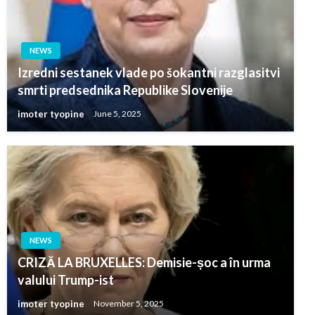
NEWS
Izredni sestanek vlade po šokantni razglasitvi
smrti predsednika Republike Slovenije
imoter tyopine
June 5, 2025
NEWS
CRIZĂ LA BRUXELLES: Demisie-șoc a în urma
valului Trump-ist
imoter tyopine
November 5, 2025