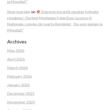
la Mondial!”
thule lowrider
on
Expresie șocantă zguduie fotbalul
românesc: Dorinel Munteanu îl atacă pe Lucescu și
Naționala, convins de soarta României: „Nu vom ajunge la
Mondial!”
Archives
May 2026
April 2026
March 2026
February 2026
January 2026
December 2025
November 2025