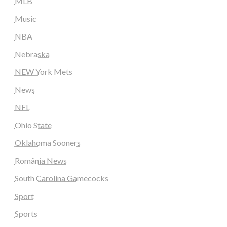
MLB
Music
NBA
Nebraska
NEW York Mets
News
NFL
Ohio State
Oklahoma Sooners
România News
South Carolina Gamecocks
Sport
Sports