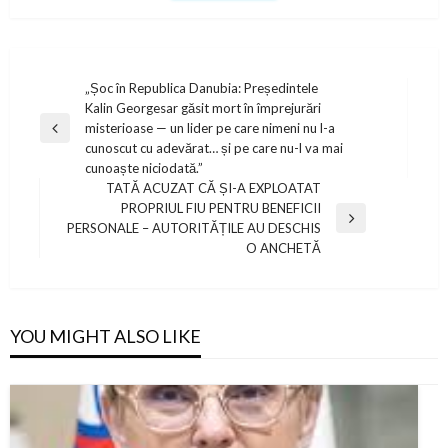
Post
„Șoc în Republica Danubia: Președintele
Kalin Georgesar găsit mort în împrejurări
navigation
misterioase — un lider pe care nimeni nu l-a
Previous
cunoscut cu adevărat… și pe care nu-l va mai
Post
cunoaște niciodată.”
TATĂ ACUZAT CĂ ȘI-A EXPLOATAT
PROPRIUL FIU PENTRU BENEFICII
Next
PERSONALE – AUTORITĂȚILE AU DESCHIS
Post
O ANCHETĂ
YOU MIGHT ALSO LIKE