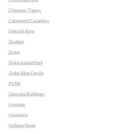
Clemson Tigers
Cleveland Cavaliers
Detroit lions
Dodger
Duke
Duke basketball
Duke Blue Devils
FCSB
Georgia Bulldogs
Hoosier
Hoosiers
Indiana Fever