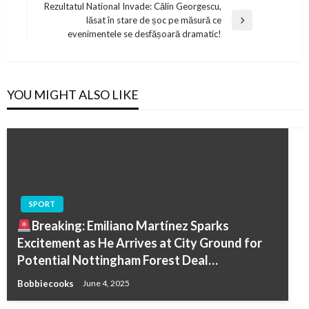
Rezultatul National Invade: Călin Georgescu,
lăsat în stare de șoc pe măsură ce
Next
evenimentele se desfășoară dramatic!
Post
YOU MIGHT ALSO LIKE
SPORT
Breaking: Emiliano Martínez Sparks
Excitement as He Arrives at City Ground for
Potential Nottingham Forest Deal…
Bobbiecooks
June 4, 2025