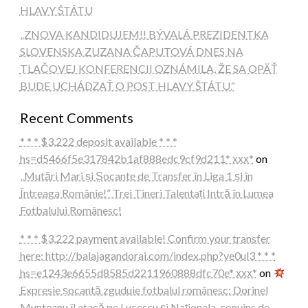
HLAVY ŠTÁTU
„ZNOVA KANDIDUJEM!! BÝVALÁ PREZIDENTKA
SLOVENSKA ZUZANA ČAPUTOVÁ DNES NA
TLAČOVEJ KONFERENCII OZNÁMILA, ŽE SA OPÄŤ
BUDE UCHÁDZAŤ O POST HLAVY ŠTÁTU.“
Recent Comments
* * * $3,222 deposit available * * *
hs=d5466f5e317842b1af888edc9cf9d211* ххх*
on
„Mutări Mari și Șocante de Transfer în Liga 1 și în
Întreaga Românie!” Trei Tineri Talentați Intră în Lumea
Fotbalului Românesc!
* * * $3,222 payment available! Confirm your transfer
here: http://balajagandorai.com/index.php?ye0ul3 * * *
hs=e1243e6655d8585d2211960888dfc70e* ххх*
on
Expresie șocantă zguduie fotbalul românesc: Dorinel
Munteanu îl atacă pe Lucescu și Naționala, convins de