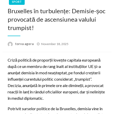
SPORT
Bruxelles în turbulențe: Demisie-șoc
provocată de ascensiunea valului
trumpist!
Posted
torva agera
November 18, 2025
on
Criză politică de proporții lovește capitala europeană
după ce un membru de rang înalt al instituțiilor UE și-a
anunțat demisia în mod neașteptat, pe fondul creșterii
influenței curentului politic considerat „trumpist”.
Decizia, anunțată în primele ore ale dimineții, a provocat
reacții în lanț în rândul oficialilor europeni, dar și neliniște
în mediul diplomatic.
Potrivit surselor politice de la Bruxelles, demisia vine în