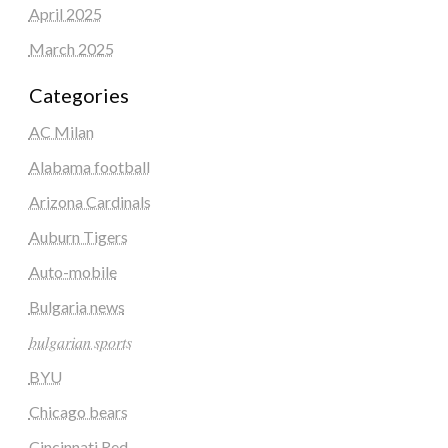
April 2025
March 2025
Categories
AC Milan
Alabama football
Arizona Cardinals
Auburn Tigers
Auto-mobile
Bulgaria news
𝑏𝑢𝑙𝑔𝑎𝑟𝑖𝑎𝑛 𝑠𝑝𝑜𝑟𝑡𝑠
BYU
Chicago bears
Cincinnati Red