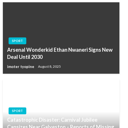
SPORT
Arsenal Wonderkid Ethan Nwaneri Signs New
Deal Until 2030
imoter tyopine
August 8, 2025
SPORT
Catastrophic Disaster: Carnival Jubilee
Capsizes Near Galveston – Reports of Missing