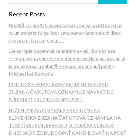
Recent Posts
Bombă în Liga 1! Universitatea Craiova lovește din nou
cu un transfer fulgerător care poate răsturna echilibrul
de putere din campionat…..
„Se apropie o solemnă celebrare a vieții: România se
pregătește să onoreze moștenirea unei icoane la un an de
la trecerea sa în neființă — omagiile continuă pentru
Michael I of Romania”
POLITICKÉ ZEMETRASENIE NA SLOVENSKU:
ZUZANA ČAPUTOVÁ OZNAMUJE NÁVRAT DO
SÚBOJA O PREZIDENTSKÝ POST
BEŽÍM ZNOVU!! BÝVALÁ PREZIDENTKA
SLOVENSKA ZUZANA ČAPUTOVÁ OZNÁMILA NA
TLAČOVEJ KONFERENCII, KTORÁ SA KONALA
DNES SKÔR, ŽE BUDE OPÄŤ KANDIDOVAŤ NA POST