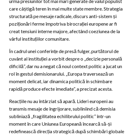
urma presiunilor tot mai mari generate de valul populist
care câștigă teren în mai multe state membre. Strategia
structurată pe mesaje radicale, discurs anti-sistem și
poziționări ferme împotriva birocrației europene ar fi
creat tensiuni interne majore, afectând coeziunea de la
vârful instituțiilor comunitare.
În cadrul unei conferințe de presă fulger, purtătorul de
cuvânt al instituției a vorbit despre o „decizie personală
dificilă”, dar nu a negat că noul context politic a jucat un
rol în gestul demisionarului. „Europa traversează un
moment delicat, iar dinamica politică în schimbare
rapidă produce efecte imediate”, a precizat acesta.
Reacțiile nu au întârziat să apară. Lideri europeni au
transmis mesaje de îngrijorare, subliniind că demisia
subliniază „fragilitatea echilibrului politic” într-un
moment în care Uniunea Europeană încearcă să-și
redefinească direcția strategică după schimbări globale