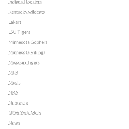
Indiana Hoosiers
Kentucky wildcats
Lakers
LSU Tigers
Minnesota Gophers
Minnesota Vikings
Missouri Tigers
MLB
Music
NBA
Nebraska
NEW York Mets
News