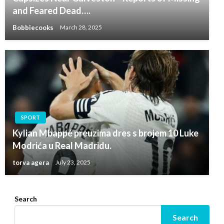
and Feared Dead….
Bobbiecooks
March 28, 2025
SPORT
Kylian Mbappé preuzima dres s brojem 10 Luke
Modrića u Real Madridu.
torva agera
July 23, 2025
Search
Search