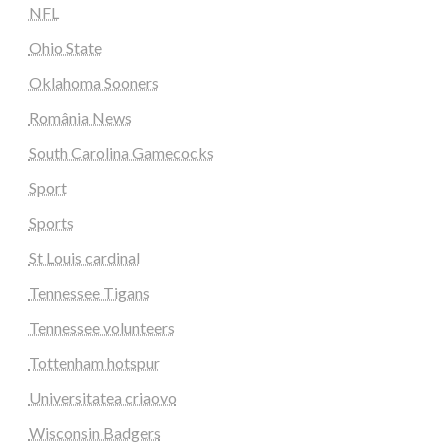
NFL
Ohio State
Oklahoma Sooners
România News
South Carolina Gamecocks
Sport
Sports
St Louis cardinal
Tennessee Tigans
Tennessee volunteers
Tottenham hotspur
Universitatea criaovo
Wisconsin Badgers