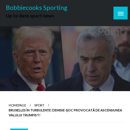
Skip
Bobbiecooks Sporting
to
Up to date sport news
content
HOMEPAGE
SPORT
BRUXELLES ÎN TURBULENȚE: DEMISIE-ȘOC PROVOCATĂ DE ASCENSIUNEA
VALULUI TRUMPIST!