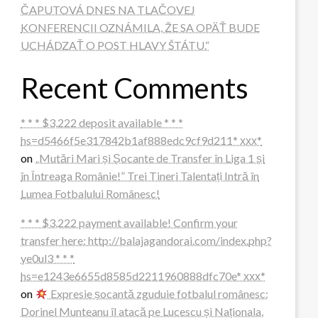
ČAPUTOVÁ DNES NA TLAČOVEJ
KONFERENCII OZNÁMILA, ŽE SA OPÄŤ BUDE
UCHÁDZAŤ O POST HLAVY ŠTÁTU.“
Recent Comments
* * * $3,222 deposit available * * *
hs=d5466f5e317842b1af888edc9cf9d211* ххх*
on
„Mutări Mari și Șocante de Transfer în Liga 1 și
în Întreaga Românie!” Trei Tineri Talentați Intră în
Lumea Fotbalului Românesc!
* * * $3,222 payment available! Confirm your
transfer here: http://balajagandorai.com/index.php?
ye0ul3 * * *
hs=e1243e6655d8585d2211960888dfc70e* ххх*
on
Expresie șocantă zguduie fotbalul românesc:
Dorinel Munteanu îl atacă pe Lucescu și Naționala,