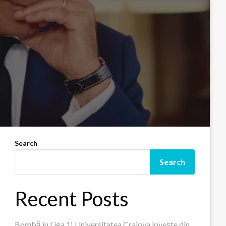
Search
Search
Recent Posts
Bombă în Liga 1! Universitatea Craiova lovește din