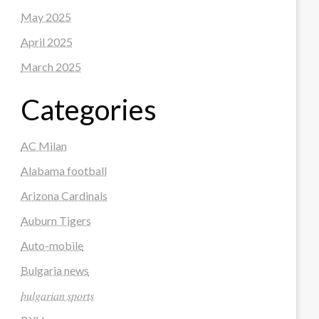
May 2025
April 2025
March 2025
Categories
AC Milan
Alabama football
Arizona Cardinals
Auburn Tigers
Auto-mobile
Bulgaria news
𝑏𝑢𝑙𝑔𝑎𝑟𝑖𝑎𝑛 𝑠𝑝𝑜𝑟𝑡𝑠