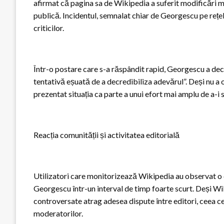
afirmat că pagina sa de Wikipedia a suferit modificări m
publică. Incidentul, semnalat chiar de Georgescu pe rețelel
criticilor.
Într-o postare care s-a răspândit rapid, Georgescu a dec
tentativă eșuată de a decredibiliza adevărul”. Deși nu a o
prezentat situația ca parte a unui efort mai amplu de a-i 
Reacția comunității și activitatea editorială
Utilizatori care monitorizează Wikipedia au observat o cr
Georgescu într-un interval de timp foarte scurt. Deși Wi
controversate atrag adesea dispute între editori, ceea 
moderatorilor.