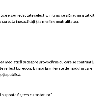
oare sau redactate selectiv, în timp ce alții au insistat că
corecta inexactități și a menține neutralitatea.
ea mediatică și despre provocările cu care se confruntă
nte reflectă preocupări mai largi legate de modul în care
epția publică.
 nu poate fi șters cu tastatura.”