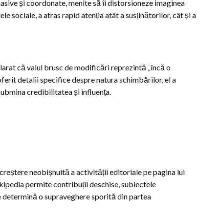
asive și coordonate, menite să îi distorsioneze imaginea
e sociale, a atras rapid atenția atât a susținătorilor, cât și a
larat că valul brusc de modificări reprezintă „încă o
ferit detalii specifice despre natura schimbărilor, el a
submina credibilitatea și influența.
eștere neobișnuită a activității editoriale pe pagina lui
kipedia permite contribuții deschise, subiectele
ce determină o supraveghere sporită din partea