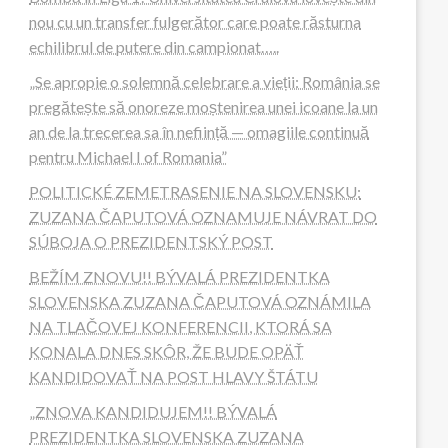
nou cu un transfer fulgerător care poate răsturna
echilibrul de putere din campionat…..
„Se apropie o solemnă celebrare a vieții: România se
pregătește să onoreze moștenirea unei icoane la un
an de la trecerea sa în neființă — omagiile continuă
pentru Michael I of Romania”
POLITICKÉ ZEMETRASENIE NA SLOVENSKU:
ZUZANA ČAPUTOVÁ OZNAMUJE NÁVRAT DO
SÚBOJA O PREZIDENTSKÝ POST
BEŽÍM ZNOVU!! BÝVALÁ PREZIDENTKA
SLOVENSKA ZUZANA ČAPUTOVÁ OZNÁMILA
NA TLAČOVEJ KONFERENCII, KTORÁ SA
KONALA DNES SKÔR, ŽE BUDE OPÄŤ
KANDIDOVAŤ NA POST HLAVY ŠTÁTU
„ZNOVA KANDIDUJEM!! BÝVALÁ
PREZIDENTKA SLOVENSKA ZUZANA