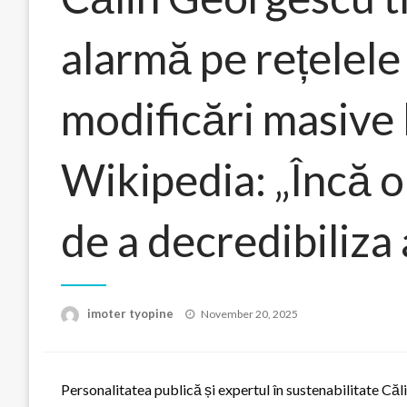
alarmă pe rețelele
modificări masive 
Wikipedia: „Încă o
de a decredibiliza
Posted
imoter tyopine
November 20, 2025
on
Personalitatea publică și expertul în sustenabilitate Căl