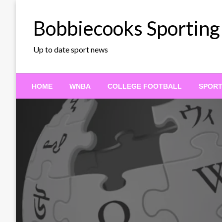
Skip
to
Bobbiecooks Sporting
content
Up to date sport news
HOME
WNBA
COLLEGE FOOTBALL
SPOR