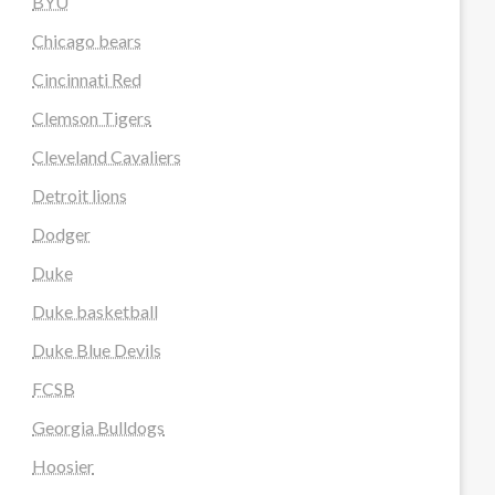
BYU
Chicago bears
Cincinnati Red
Clemson Tigers
Cleveland Cavaliers
Detroit lions
Dodger
Duke
Duke basketball
Duke Blue Devils
FCSB
Georgia Bulldogs
Hoosier