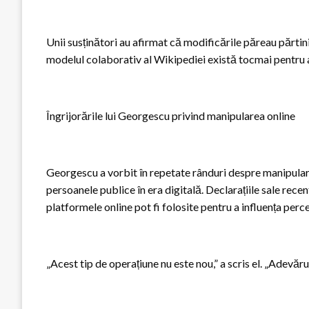
Unii susținători au afirmat că modificările păreau părtinit
modelul colaborativ al Wikipediei există tocmai pentru a 
Îngrijorările lui Georgescu privind manipularea online
Georgescu a vorbit în repetate rânduri despre manipular
persoanele publice în era digitală. Declarațiile sale rece
platformele online pot fi folosite pentru a influența perc
„Acest tip de operațiune nu este nou,” a scris el. „Adevărul