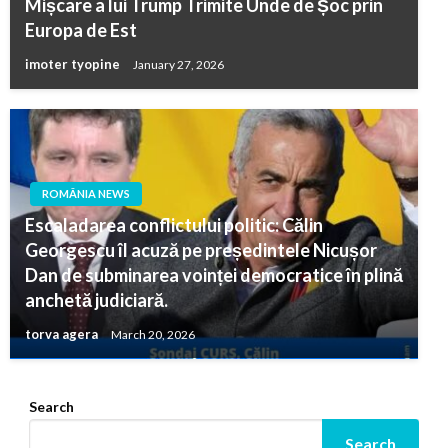
Mișcare a lui Trump Trimite Unde de Șoc prin
Europa de Est
imoter tyopine
January 27, 2026
ROMÂNIA NEWS
Escaladarea conflictului politic: Călin
Georgescu îl acuză pe președintele Nicușor
Dan de subminarea voinței democratice în plină
anchetă judiciară.
torva agera
March 20, 2026
Search
Search