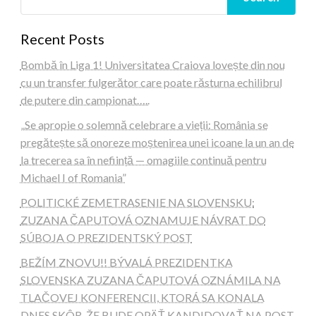
Recent Posts
Bombă în Liga 1! Universitatea Craiova lovește din nou
cu un transfer fulgerător care poate răsturna echilibrul
de putere din campionat…..
„Se apropie o solemnă celebrare a vieții: România se
pregătește să onoreze moștenirea unei icoane la un an de
la trecerea sa în neființă — omagiile continuă pentru
Michael I of Romania”
POLITICKÉ ZEMETRASENIE NA SLOVENSKU:
ZUZANA ČAPUTOVÁ OZNAMUJE NÁVRAT DO
SÚBOJA O PREZIDENTSKÝ POST
BEŽÍM ZNOVU!! BÝVALÁ PREZIDENTKA
SLOVENSKA ZUZANA ČAPUTOVÁ OZNÁMILA NA
TLAČOVEJ KONFERENCII, KTORÁ SA KONALA
DNES SKÔR, ŽE BUDE OPÄŤ KANDIDOVAŤ NA POST