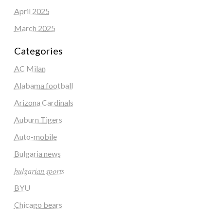
April 2025
March 2025
Categories
AC Milan
Alabama football
Arizona Cardinals
Auburn Tigers
Auto-mobile
Bulgaria news
𝑏𝑢𝑙𝑔𝑎𝑟𝑖𝑎𝑛 𝑠𝑝𝑜𝑟𝑡𝑠
BYU
Chicago bears