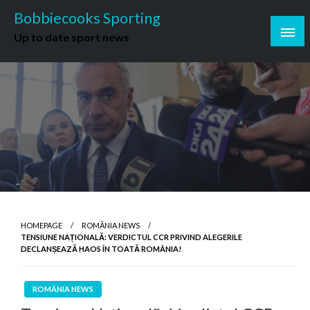
Skip
Bobbiecooks Sporting
to
Up to date sport news
content
HOMEPAGE
ROMÂNIA NEWS
TENSIUNE NAȚIONALĂ: VERDICTUL CCR PRIVIND ALEGERILE
DECLANȘEAZĂ HAOS ÎN TOATĂ ROMÂNIA!
ROMÂNIA NEWS