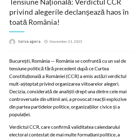
Tensiune Națională: Verdictul CCR
privind alegerile declanșează haos în
toată România!
Posted
torva agera
November 21, 2025
on
București, România — România se confruntă cu un val de
tensiune politică fără precedent după ce Curtea
Constituțională a României (CCR) a emis astăzi verdictul
mult-așteptat privind organizarea viitoarelor alegeri.
Decizia, considerată de analiști drept una dintre cele mai
controversate din ultimii ani, a provocat reacții explozive
din partea partidelor politice, organizațiilor civice și a
populației.
Verdictul CCR, care confirmă validitatea calendarului
electoral contestat de mai multe formațiuni politice, a