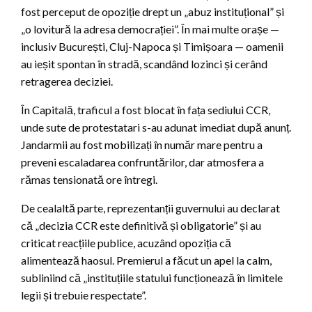
fost perceput de opoziție drept un „abuz instituțional” și
„o lovitură la adresa democrației”. În mai multe orașe —
inclusiv București, Cluj-Napoca și Timișoara — oamenii
au ieșit spontan în stradă, scandând lozinci și cerând
retragerea deciziei.
În Capitală, traficul a fost blocat în fața sediului CCR,
unde sute de protestatari s-au adunat imediat după anunț.
Jandarmii au fost mobilizați în număr mare pentru a
preveni escaladarea confruntărilor, dar atmosfera a
rămas tensionată ore întregi.
De cealaltă parte, reprezentanții guvernului au declarat
că „decizia CCR este definitivă și obligatorie” și au
criticat reacțiile publice, acuzând opoziția că
alimentează haosul. Premierul a făcut un apel la calm,
subliniind că „instituțiile statului funcționează în limitele
legii și trebuie respectate”.