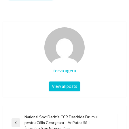
torva agera
View all posts
Post
Național Șoc: Decizia CCR Deschide Drumul
pentru Călin Georgescu – Ar Putea Să-l
navigation
Previous
Înlocuiască pe Nicușor Dan…..