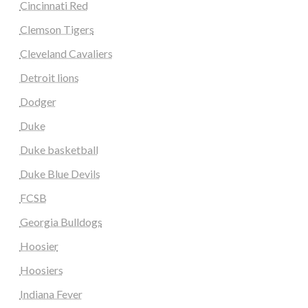
Cincinnati Red
Clemson Tigers
Cleveland Cavaliers
Detroit lions
Dodger
Duke
Duke basketball
Duke Blue Devils
FCSB
Georgia Bulldogs
Hoosier
Hoosiers
Indiana Fever