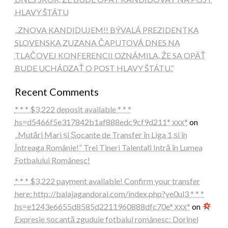
HLAVY ŠTÁTU
„ZNOVA KANDIDUJEM!! BÝVALÁ PREZIDENTKA
SLOVENSKA ZUZANA ČAPUTOVÁ DNES NA
TLAČOVEJ KONFERENCII OZNÁMILA, ŽE SA OPÄŤ
BUDE UCHÁDZAŤ O POST HLAVY ŠTÁTU.“
Recent Comments
* * * $3,222 deposit available * * *
hs=d5466f5e317842b1af888edc9cf9d211* ххх*
on
„Mutări Mari și Șocante de Transfer în Liga 1 și în
Întreaga Românie!” Trei Tineri Talentați Intră în Lumea
Fotbalului Românesc!
* * * $3,222 payment available! Confirm your transfer
here: http://balajagandorai.com/index.php?ye0ul3 * * *
hs=e1243e6655d8585d2211960888dfc70e* ххх*
on
Expresie șocantă zguduie fotbalul românesc: Dorinel