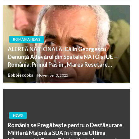
ROMÂNIA NEWS
ALERTĂ NAȚIONALĂ: Călin Georgescu
Denunță Adevărul din Spatele NATO și UE —
România, Primul Pas în „Marea Resetare…
Bobbiecooks
November 3, 2025
NEWS
România se Pregătește pentru o Desfășurare
Militară Majoră a SUA în timp ce Ultima