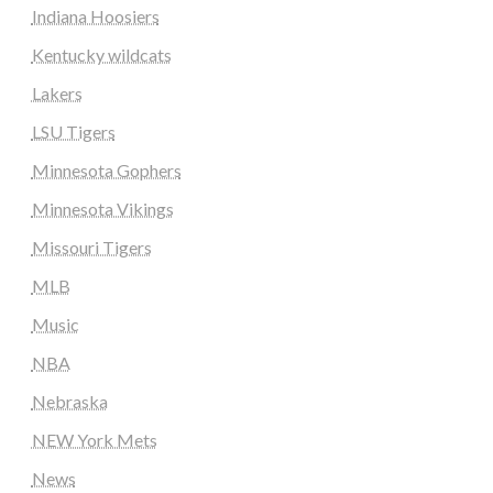
Indiana Hoosiers
Kentucky wildcats
Lakers
LSU Tigers
Minnesota Gophers
Minnesota Vikings
Missouri Tigers
MLB
Music
NBA
Nebraska
NEW York Mets
News