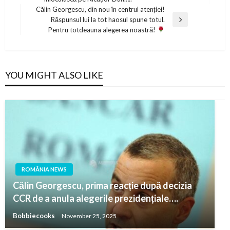
Post
Călin Georgescu, din nou în centrul atenției!
Răspunsul lui la tot haosul spune totul.
Next
Pentru totdeauna alegerea noastră!
Post
YOU MIGHT ALSO LIKE
ROMÂNIA NEWS
Călin Georgescu, prima reacție după decizia
CCR de a anula alegerile prezidențiale….
Bobbiecooks
November 25, 2025