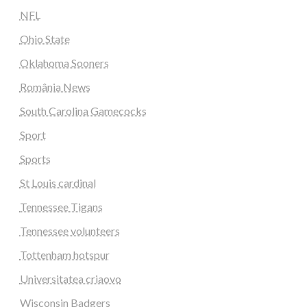
NFL
Ohio State
Oklahoma Sooners
România News
South Carolina Gamecocks
Sport
Sports
St Louis cardinal
Tennessee Tigans
Tennessee volunteers
Tottenham hotspur
Universitatea criaovo
Wisconsin Badgers