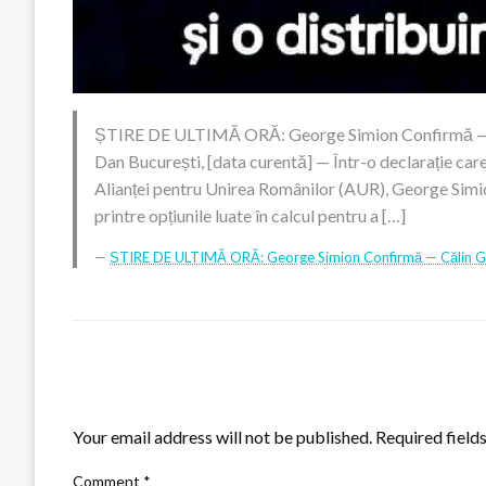
ȘTIRE DE ULTIMĂ ORĂ: George Simion Confirmă — Că
Dan București, [data curentă] — Într-o declarație care 
Alianței pentru Unirea Românilor (AUR), George Simi
printre opțiunile luate în calcul pentru a […]
ȘTIRE DE ULTIMĂ ORĂ: George Simion Confirmă — Călin Geo
LEAVE A RESPONSE
Your email address will not be published.
Required field
Comment
*