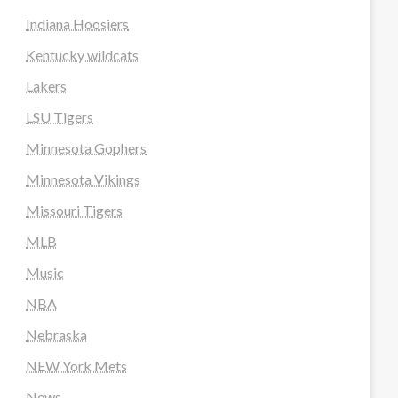
Indiana Hoosiers
Kentucky wildcats
Lakers
LSU Tigers
Minnesota Gophers
Minnesota Vikings
Missouri Tigers
MLB
Music
NBA
Nebraska
NEW York Mets
News