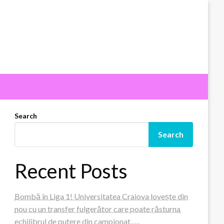
Search
Search
Recent Posts
Bombă în Liga 1! Universitatea Craiova lovește din
nou cu un transfer fulgerător care poate răsturna
echilibrul de putere din campionat…..