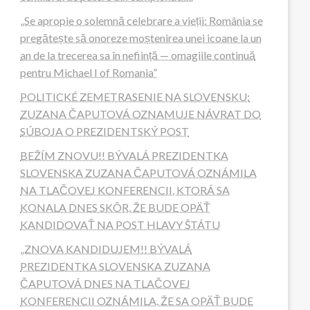
„Se apropie o solemnă celebrare a vieții: România se
pregătește să onoreze moștenirea unei icoane la un
an de la trecerea sa în neființă — omagiile continuă
pentru Michael I of Romania”
POLITICKÉ ZEMETRASENIE NA SLOVENSKU:
ZUZANA ČAPUTOVÁ OZNAMUJE NÁVRAT DO
SÚBOJA O PREZIDENTSKÝ POST
BEŽÍM ZNOVU!! BÝVALÁ PREZIDENTKA
SLOVENSKA ZUZANA ČAPUTOVÁ OZNÁMILA
NA TLAČOVEJ KONFERENCII, KTORÁ SA
KONALA DNES SKÔR, ŽE BUDE OPÄŤ
KANDIDOVAŤ NA POST HLAVY ŠTÁTU
„ZNOVA KANDIDUJEM!! BÝVALÁ
PREZIDENTKA SLOVENSKA ZUZANA
ČAPUTOVÁ DNES NA TLAČOVEJ
KONFERENCII OZNÁMILA, ŽE SA OPÄŤ BUDE