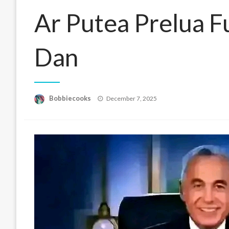
Ar Putea Prelua Fu
Dan
Posted
Bobbiecooks
December 7, 2025
on