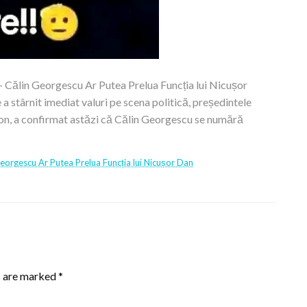
lin Georgescu Ar Putea Prelua Funcția lui Nicușor
a stârnit imediat valuri pe scena politică, președintele
on, a confirmat astăzi că Călin Georgescu se numără
rgescu Ar Putea Prelua Funcția lui Nicușor Dan
s are marked
*