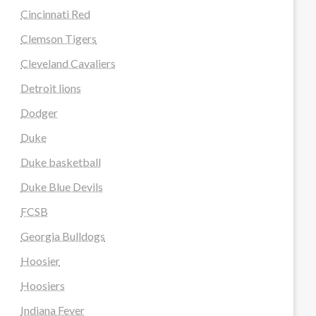
Cincinnati Red
Clemson Tigers
Cleveland Cavaliers
Detroit lions
Dodger
Duke
Duke basketball
Duke Blue Devils
FCSB
Georgia Bulldogs
Hoosier
Hoosiers
Indiana Fever