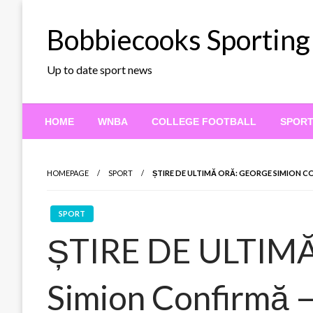
Skip
to
Bobbiecooks Sporting
content
Up to date sport news
HOME
WNBA
COLLEGE FOOTBALL
SPOR
HOMEPAGE
SPORT
ȘTIRE DE ULTIMĂ ORĂ: GEORGE SIMION C
SPORT
ȘTIRE DE ULTIMĂ
Simion Confirmă 