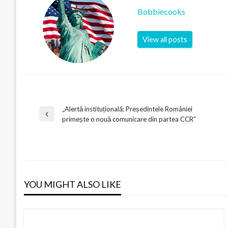
Bobbiecooks
View all posts
„Alertă instituțională: Președintele României
Post
Previous
primește o nouă comunicare din partea CCR”
Post
navigation
YOU MIGHT ALSO LIKE