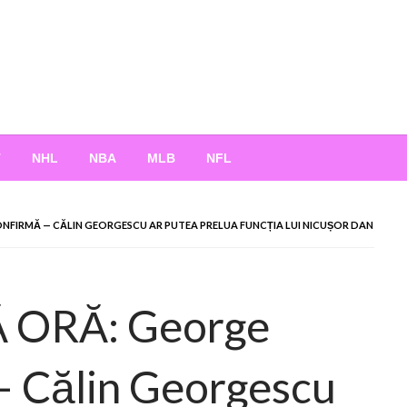
T
NHL
NBA
MLB
NFL
ONFIRMĂ — CĂLIN GEORGESCU AR PUTEA PRELUA FUNCȚIA LUI NICUȘOR DAN
 ORĂ: George
— Călin Georgescu