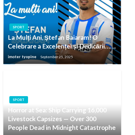
SPORT
La Mulți Ani, Ștefan Baiaram! O
Celebrare a Excelenței și Dedicării…….
imoter tyopine
September 25, 2025
SPORT
Horror at Sea: Ship Carrying 16,000
Livestock Capsizes — Over 300
People Dead in Midnight Catastrophe