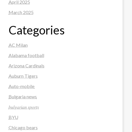
April 2025
March 2025
Categories
AC Milan
Alabama football
Arizona Cardinals
Auburn Tigers
Auto-mobile
Bulgaria news
𝑏𝑢𝑙𝑔𝑎𝑟𝑖𝑎𝑛 𝑠𝑝𝑜𝑟𝑡𝑠
BYU
Chicago bears