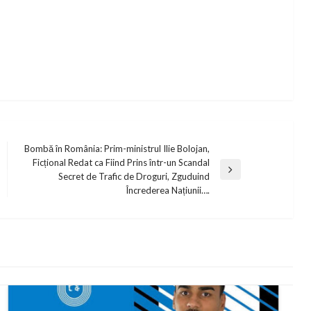
Bombă în România: Prim-ministrul Ilie Bolojan,
Ficțional Redat ca Fiind Prins într-un Scandal
Next
Secret de Trafic de Droguri, Zguduind
Post
Încrederea Națiunii….