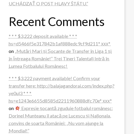
UCHÁDZAŤ O POST HLAVY ŠTÁTU.“
Recent Comments
* * * $3,222 deposit available * * *
hs=d5466f5e317842b1af888edc9cf9d211* ххх*
on
„Mutări Mari și Șocante de Transfer în Liga 1 și
în Întreaga Românie!” Trei Tineri Talentați Intră în
Lumea Fotbalului Românesc!
* * * $3,222 payment available! Confirm your
transfer here: http://balajagandorai.com/index.php?
ye0ul3 * * *
hs=e1243e6655d8585d2211960888dfc70e* ххх*
on
Expresie șocantă zguduie fotbalul românesc:
Dorinel Munteanu îl atacă pe Lucescu și Naționala,
convins de soarta României: „Nu vom ajunge la
Mondial!”