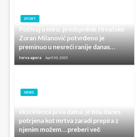
SPORT
Počivaj u miru: predsjednik Hrvatske
Zoran Milanović potvrđeno je
preminuo u nesreći ranije danas…
torva agera
April 30, 2025
NEWS
Nenadna smrt: Tamara Vučić, njena
ekscelenca prva dama, je bila danes
potrjena kot mrtva zaradi prepira z
njenim možem… preberi več