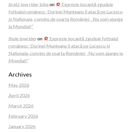
bratz low rider bike
on
Expresie șocantă zguduie
fotbalul românesc: Dorinel Munteanu îl atacă pe Lucescu
și Naționala, convins de soarta României: „Nu vom ajunge
la Mondial!”
thule lowrider
on
Expresie șocantă zguduie fotbalul
românesc: Dorinel Munteanu îl atacă pe Lucescu și
Naționala, convins de soarta României: „Nu vom ajunge la
Mondial!”
Archives
May 2026
April 2026
March 2026
February 2026
January 2026