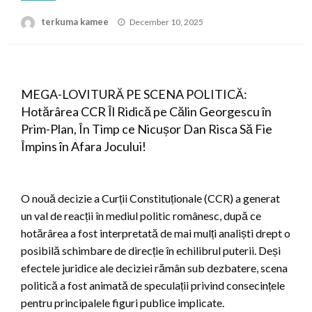
Posted
terkuma kamee
December 10, 2025
on
MEGA-LOVITURĂ PE SCENA POLITICĂ:
Hotărârea CCR Îl Ridică pe Călin Georgescu în
Prim-Plan, În Timp ce Nicușor Dan Risca Să Fie
Împins în Afara Jocului!
O nouă decizie a Curții Constituționale (CCR) a generat
un val de reacții în mediul politic românesc, după ce
hotărârea a fost interpretată de mai mulți analiști drept o
posibilă schimbare de direcție în echilibrul puterii. Deși
efectele juridice ale deciziei rămân sub dezbatere, scena
politică a fost animată de speculații privind consecințele
pentru principalele figuri publice implicate.