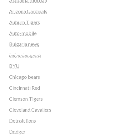
Alabama football
Arizona Cardinals
Auburn Tigers
Auto-mobile
Bulgaria news
𝑏𝑢𝑙𝑔𝑎𝑟𝑖𝑎𝑛 𝑠𝑝𝑜𝑟𝑡𝑠
BYU
Chicago bears
Cincinnati Red
Clemson Tigers
Cleveland Cavaliers
Detroit lions
Dodger