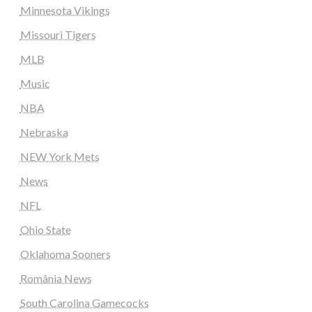
Minnesota Vikings
Missouri Tigers
MLB
Music
NBA
Nebraska
NEW York Mets
News
NFL
Ohio State
Oklahoma Sooners
România News
South Carolina Gamecocks