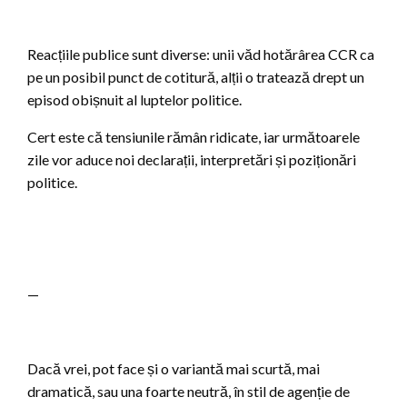
Reacțiile publice sunt diverse: unii văd hotărârea CCR ca
pe un posibil punct de cotitură, alții o tratează drept un
episod obișnuit al luptelor politice.
Cert este că tensiunile rămân ridicate, iar următoarele
zile vor aduce noi declarații, interpretări și poziționări
politice.
—
Dacă vrei, pot face și o variantă mai scurtă, mai
dramatică, sau una foarte neutră, în stil de agenție de