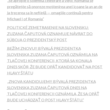
„Se apropie o solemnă celebrare a vieții: România se
pregătește să onoreze moștenirea unei icoane la un an de
la trecerea sa în neființă — omagiile continuă pentru
Michael I of Romania”
POLITICKÉ ZEMETRASENIE NA SLOVENSKU:
ZUZANA ČAPUTOVÁ OZNAMUJE NÁVRAT DO
SÚBOJA O PREZIDENTSKÝ POST
BEŽÍM ZNOVU!! BÝVALÁ PREZIDENTKA
SLOVENSKA ZUZANA ČAPUTOVÁ OZNÁMILA NA
TLAČOVEJ KONFERENCII, KTORÁ SA KONALA
DNES SKÔR, ŽE BUDE OPÄŤ KANDIDOVAŤ NA POST
HLAVY ŠTÁTU
„ZNOVA KANDIDUJEM!! BÝVALÁ PREZIDENTKA
SLOVENSKA ZUZANA ČAPUTOVÁ DNES NA
TLAČOVEJ KONFERENCII OZNÁMILA, ŽE SA OPÄŤ
BUDE UCHÁDZAŤ O POST HLAVY ŠTÁTU.“