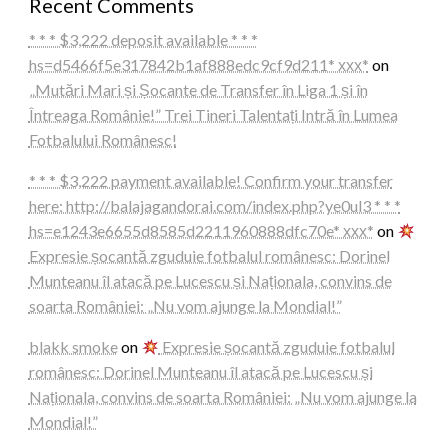
Recent Comments
* * * $3,222 deposit available * * *
hs=d5466f5e317842b1af888edc9cf9d211* ххх*
on
„Mutări Mari și Șocante de Transfer în Liga 1 și în
Întreaga Românie!” Trei Tineri Talentați Intră în Lumea
Fotbalului Românesc!
* * * $3,222 payment available! Confirm your transfer
here: http://balajagandorai.com/index.php?ye0ul3 * * *
hs=e1243e6655d8585d2211960888dfc70e* ххх*
on
Expresie șocantă zguduie fotbalul românesc: Dorinel
Munteanu îl atacă pe Lucescu și Naționala, convins de
soarta României: „Nu vom ajunge la Mondial!”
blakk smoke
on
Expresie șocantă zguduie fotbalul
românesc: Dorinel Munteanu îl atacă pe Lucescu și
Naționala, convins de soarta României: „Nu vom ajunge la
Mondial!”