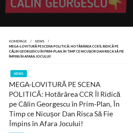
HOMEPAGE
NEWS
MEGA-LOVITURĂ PE SCENA POLITICĂ: HOTĂRÂREA CCR ÎL RIDICĂ PE
CĂLIN GEORGESCU ÎN PRIM-PLAN, ÎN TIMP CE NICUȘOR DAN RISCA SĂ FIE
ÎMPINS ÎN AFARA JOCULUI!
NEWS
MEGA-LOVITURĂ PE SCENA
POLITICĂ: Hotărârea CCR Îl Ridică
pe Călin Georgescu în Prim-Plan, În
Timp ce Nicușor Dan Risca Să Fie
Împins în Afara Jocului!