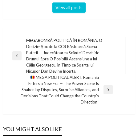
View all posts
Post
MEGABOMBĂ POLITICĂ ÎN ROMÂNIA: O
Decizie-Șoc de la CCR Răstoarnă Scena
navigation
Puterii — Judecătoarea Scântei Deschide
Previous
Drumul Spre O Posibilă Ascensiune a lui
Post
Călin Georgescu, în Timp ce Soarta lui
Nicușor Dan Devine Incertă
MEGA POLITICAL ALERT: Romania
Enters a New Era — The Power Scene Is
Shaken by Disputes, Surprise Alliances, and
Next
Decisions That Could Change the Country’s
Post
Direction!
YOU MIGHT ALSO LIKE