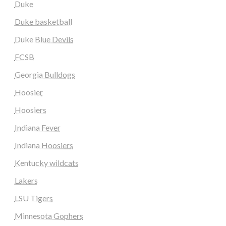
Duke
Duke basketball
Duke Blue Devils
FCSB
Georgia Bulldogs
Hoosier
Hoosiers
Indiana Fever
Indiana Hoosiers
Kentucky wildcats
Lakers
LSU Tigers
Minnesota Gophers