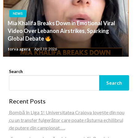
NEWS
Mia Khalifa Breaks Down in Emotional Viral
Video Over Lebanon Airstrikes, Sparking
Global Debate
torva agera
April 19, 2026
Search
Search
Recent Posts
Bombă în Liga 1! Universitatea Craiova lovește din nou
cu un transfer fulgerător care poate răsturna echilibrul
de putere din campionat…..