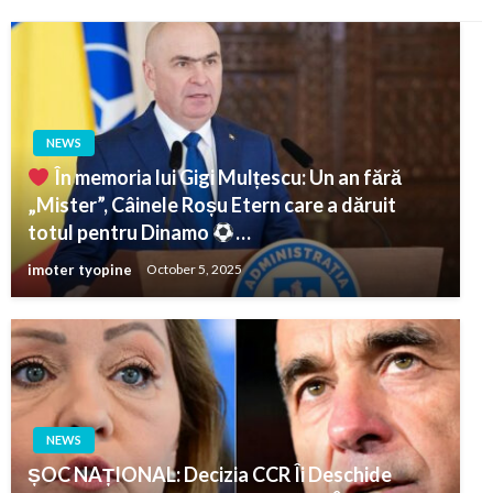
NEWS
În memoria lui Gigi Mulțescu: Un an fără
„Mister”, Câinele Roșu Etern care a dăruit
totul pentru Dinamo
…
imoter tyopine
October 5, 2025
NEWS
ȘOC NAȚIONAL: Decizia CCR Îi Deschide