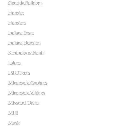
Georgia Bulldogs
Hoosier
Hoosiers
Indiana Fever
Indiana Hoosiers
Kentucky wildcats
Lakers
LSU Tigers
Minnesota Gophers
Minnesota Vikings
Missouri Tigers
MLB
Music