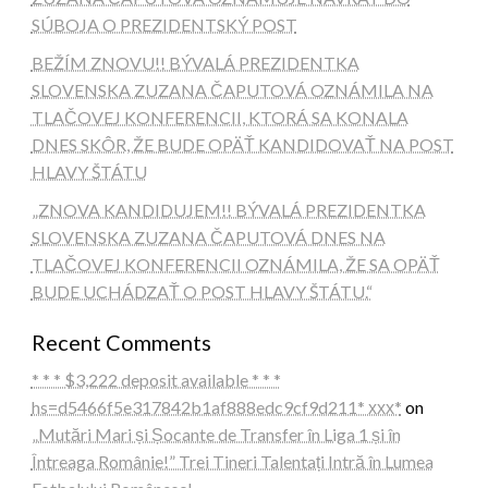
SÚBOJA O PREZIDENTSKÝ POST
BEŽÍM ZNOVU!! BÝVALÁ PREZIDENTKA
SLOVENSKA ZUZANA ČAPUTOVÁ OZNÁMILA NA
TLAČOVEJ KONFERENCII, KTORÁ SA KONALA
DNES SKÔR, ŽE BUDE OPÄŤ KANDIDOVAŤ NA POST
HLAVY ŠTÁTU
„ZNOVA KANDIDUJEM!! BÝVALÁ PREZIDENTKA
SLOVENSKA ZUZANA ČAPUTOVÁ DNES NA
TLAČOVEJ KONFERENCII OZNÁMILA, ŽE SA OPÄŤ
BUDE UCHÁDZAŤ O POST HLAVY ŠTÁTU.“
Recent Comments
* * * $3,222 deposit available * * *
hs=d5466f5e317842b1af888edc9cf9d211* ххх*
on
„Mutări Mari și Șocante de Transfer în Liga 1 și în
Întreaga Românie!” Trei Tineri Talentați Intră în Lumea