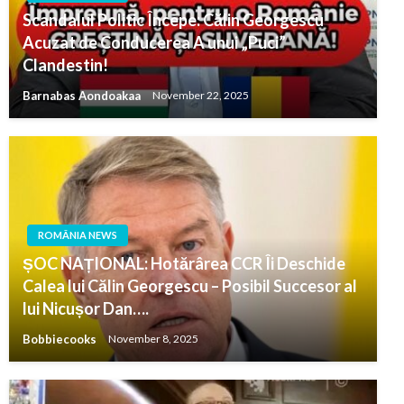
Scandalul Politic Începe: Călin Georgescu
Acuzat de Conducerea A unui „Puci”
Clandestin!
Barnabas Aondoakaa
November 22, 2025
ROMÂNIA NEWS
ȘOC NAȚIONAL: Hotărârea CCR Îi Deschide
Calea lui Călin Georgescu – Posibil Succesor al
lui Nicușor Dan….
Bobbiecooks
November 8, 2025