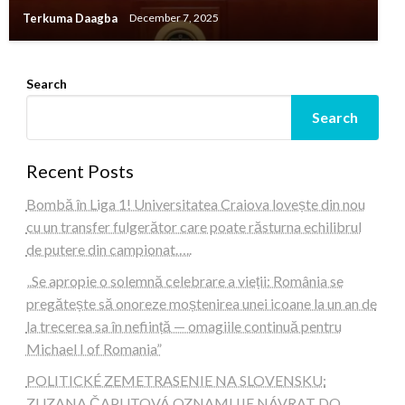
Terkuma Daagba
December 7, 2025
Search
Search
Recent Posts
Bombă în Liga 1! Universitatea Craiova lovește din nou
cu un transfer fulgerător care poate răsturna echilibrul
de putere din campionat…..
„Se apropie o solemnă celebrare a vieții: România se
pregătește să onoreze moștenirea unei icoane la un an de
la trecerea sa în neființă — omagiile continuă pentru
Michael I of Romania”
POLITICKÉ ZEMETRASENIE NA SLOVENSKU:
ZUZANA ČAPUTOVÁ OZNAMUJE NÁVRAT DO