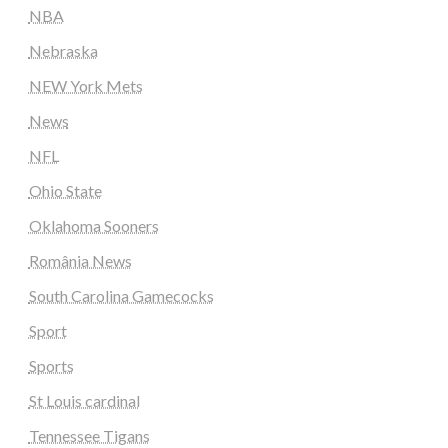
NBA
Nebraska
NEW York Mets
News
NFL
Ohio State
Oklahoma Sooners
România News
South Carolina Gamecocks
Sport
Sports
St Louis cardinal
Tennessee Tigans