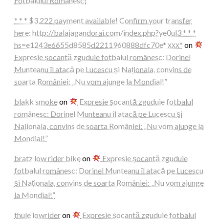
Fotbalului Românesc!
* * * $3,222 payment available! Confirm your transfer
here: http://balajagandorai.com/index.php?ye0ul3 * * *
hs=e1243e6655d8585d2211960888dfc70e* ххх*
on
Expresie șocantă zguduie fotbalul românesc: Dorinel
Munteanu îl atacă pe Lucescu și Naționala, convins de
soarta României: „Nu vom ajunge la Mondial!”
blakk smoke
on
Expresie șocantă zguduie fotbalul
românesc: Dorinel Munteanu îl atacă pe Lucescu și
Naționala, convins de soarta României: „Nu vom ajunge la
Mondial!”
bratz low rider bike
on
Expresie șocantă zguduie
fotbalul românesc: Dorinel Munteanu îl atacă pe Lucescu
și Naționala, convins de soarta României: „Nu vom ajunge
la Mondial!”
thule lowrider
on
Expresie șocantă zguduie fotbalul