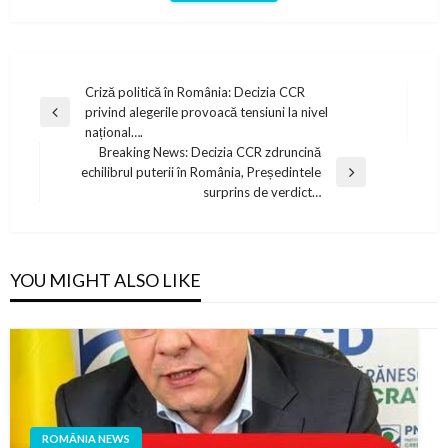
Post
Criză politică în România: Decizia CCR
privind alegerile provoacă tensiuni la nivel
navigation
Previous
național….
Post
Breaking News: Decizia CCR zdruncină
echilibrul puterii în România, Președintele
Next
surprins de verdict…
Post
YOU MIGHT ALSO LIKE
ROMÂNIA NEWS