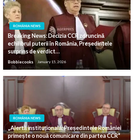
ROMÂNIA NEWS
Breaking News: Decizia CCR zdruncină
echilibrul puterii în România, Președintele
surprins de verdict…
Bobbiecooks
January 15, 2026
ROMÂNIA NEWS
„Alertă instituțională: Președintele României
primește o nouă comunicare din partea CCR”