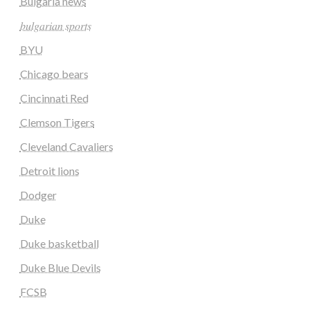
Bulgaria news
𝑏𝑢𝑙𝑔𝑎𝑟𝑖𝑎𝑛 𝑠𝑝𝑜𝑟𝑡𝑠
BYU
Chicago bears
Cincinnati Red
Clemson Tigers
Cleveland Cavaliers
Detroit lions
Dodger
Duke
Duke basketball
Duke Blue Devils
FCSB