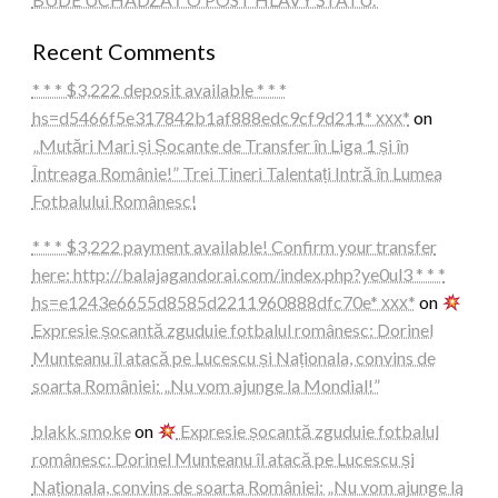
Recent Comments
* * * $3,222 deposit available * * *
hs=d5466f5e317842b1af888edc9cf9d211* ххх*
on
„Mutări Mari și Șocante de Transfer în Liga 1 și în
Întreaga Românie!” Trei Tineri Talentați Intră în Lumea
Fotbalului Românesc!
* * * $3,222 payment available! Confirm your transfer
here: http://balajagandorai.com/index.php?ye0ul3 * * *
hs=e1243e6655d8585d2211960888dfc70e* ххх*
on
Expresie șocantă zguduie fotbalul românesc: Dorinel
Munteanu îl atacă pe Lucescu și Naționala, convins de
soarta României: „Nu vom ajunge la Mondial!”
blakk smoke
on
Expresie șocantă zguduie fotbalul
românesc: Dorinel Munteanu îl atacă pe Lucescu și
Naționala, convins de soarta României: „Nu vom ajunge la