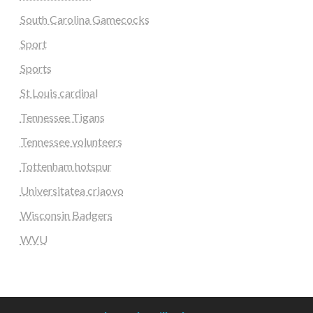
South Carolina Gamecocks
Sport
Sports
St Louis cardinal
Tennessee Tigans
Tennessee volunteers
Tottenham hotspur
Universitatea criaovo
Wisconsin Badgers
WVU