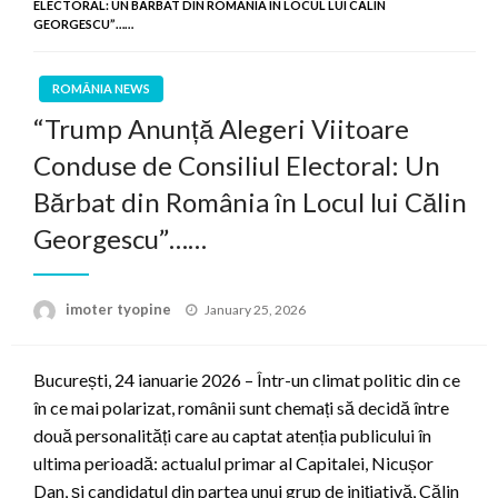
ELECTORAL: UN BĂRBAT DIN ROMÂNIA ÎN LOCUL LUI CĂLIN
GEORGESCU”……
ROMÂNIA NEWS
“Trump Anunță Alegeri Viitoare
Conduse de Consiliul Electoral: Un
Bărbat din România în Locul lui Călin
Georgescu”……
Posted
imoter tyopine
January 25, 2026
on
București, 24 ianuarie 2026 – Într-un climat politic din ce
în ce mai polarizat, românii sunt chemați să decidă între
două personalități care au captat atenția publicului în
ultima perioadă: actualul primar al Capitalei, Nicușor
Dan, și candidatul din partea unui grup de inițiativă, Călin