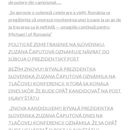
de putere din campionat…..
„Se apropie o solemnă celebrare a vieții: România se
pregătește să onoreze moștenirea unei icoane la un an de
la trecerea sa în neființă — omagiile continuă pentru
Michael I of Romania”
POLITICKÉ ZEMETRASENIE NA SLOVENSKU:
ZUZANA ČAPUTOVÁ OZNAMUJE NÁVRAT DO
SÚBOJA O PREZIDENTSKÝ POST
BEŽÍM ZNOVU!! BÝVALÁ PREZIDENTKA
SLOVENSKA ZUZANA ČAPUTOVÁ OZNÁMILA NA
TLAČOVEJ KONFERENCII, KTORÁ SA KONALA
DNES SKÔR, ŽE BUDE OPÄŤ KANDIDOVAŤ NA POST
HLAVY ŠTÁTU
„ZNOVA KANDIDUJEM!! BÝVALÁ PREZIDENTKA
SLOVENSKA ZUZANA ČAPUTOVÁ DNES NA
TLAČOVEJ KONFERENCII OZNÁMILA, ŽE SA OPÄŤ
BUDE UCHÁDZAŤ O POST HLAVY ŠTÁTU.“