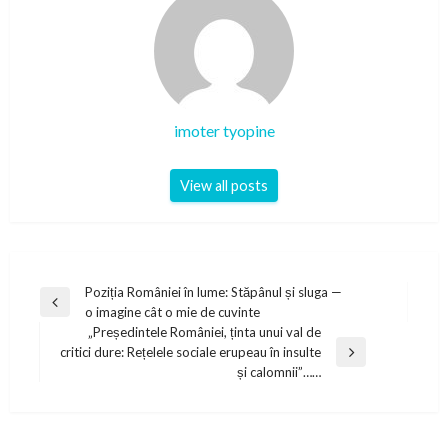
imoter tyopine
View all posts
Post
Poziția României în lume: Stăpânul și sluga —
Previous
o imagine cât o mie de cuvinte
navigation
Post
„Președintele României, ținta unui val de
critici dure: Rețelele sociale erupeau în insulte
Next
și calomnii”……
Post