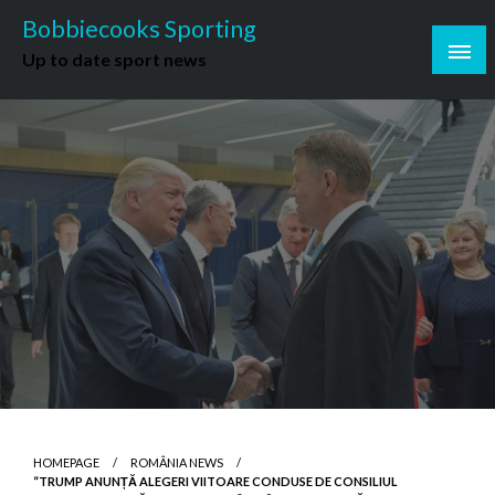
Skip
Bobbiecooks Sporting
to
Up to date sport news
content
HOMEPAGE
ROMÂNIA NEWS
“TRUMP ANUNȚĂ ALEGERI VIITOARE CONDUSE DE CONSILIUL