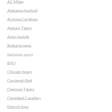
AC Milan
Alabama football
Arizona Cardinals
Auburn Tigers
Auto-mobile
Bulgaria news
𝑏𝑢𝑙𝑔𝑎𝑟𝑖𝑎𝑛 𝑠𝑝𝑜𝑟𝑡𝑠
BYU
Chicago bears
Cincinnati Red
Clemson Tigers
Cleveland Cavaliers
Detroit lions