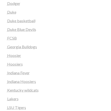
Dodger
Duke
Duke basketball
Duke Blue Devils
FCSB
Georgia Bulldogs
Hoosier
Hoosiers
Indiana Fever
Indiana Hoosiers
Kentucky wildcats
Lakers
LSU Tigers