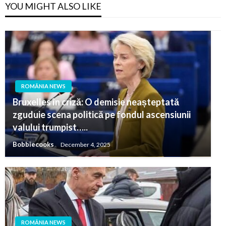
YOU MIGHT ALSO LIKE
ROMÂNIA NEWS
Bruxelles în criză: O demisie neașteptată
zguduie scena politică pe fondul ascensiunii
valului trumpist…..
Bobbiecooks
December 4, 2025
ROMÂNIA NEWS