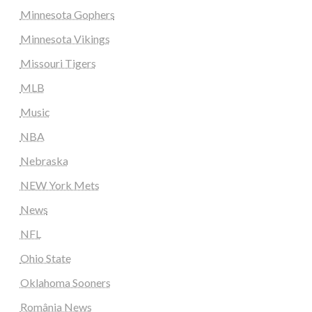
Minnesota Gophers
Minnesota Vikings
Missouri Tigers
MLB
Music
NBA
Nebraska
NEW York Mets
News
NFL
Ohio State
Oklahoma Sooners
România News