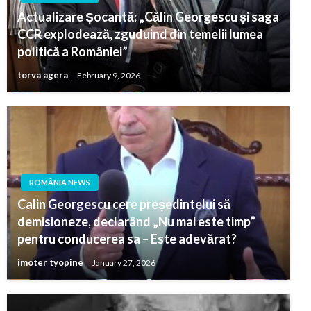
Actualizare Șocantă: „Călin Georgescu și saga
CCR explodează, zguduind din temelii lumea
politică a României”
torva agera
February 9, 2026
ROMÂNIA NEWS
Calin Georgescu cere președintelui să
demisioneze, declarând „Nu mai este timp”
pentru conducerea sa – Este adevărat?
imoter tyopine
January 27, 2026