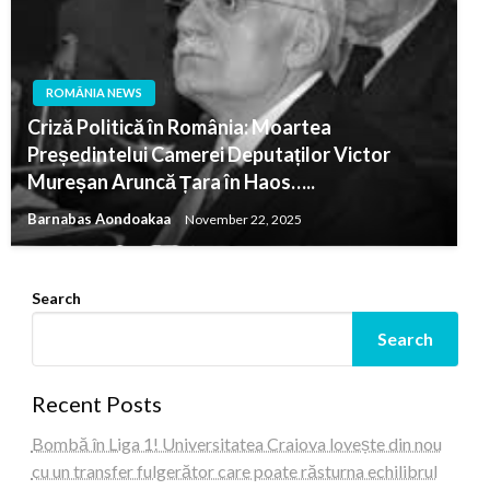
ROMÂNIA NEWS
Criză Politică în România: Moartea
Președintelui Camerei Deputaților Victor
Mureșan Aruncă Țara în Haos…..
Barnabas Aondoakaa
November 22, 2025
Search
Search
Recent Posts
Bombă în Liga 1! Universitatea Craiova lovește din nou
cu un transfer fulgerător care poate răsturna echilibrul