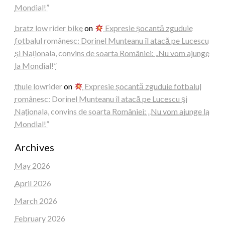
Mondial!”
bratz low rider bike
on
Expresie șocantă zguduie
fotbalul românesc: Dorinel Munteanu îl atacă pe Lucescu
și Naționala, convins de soarta României: „Nu vom ajunge
la Mondial!”
thule lowrider
on
Expresie șocantă zguduie fotbalul
românesc: Dorinel Munteanu îl atacă pe Lucescu și
Naționala, convins de soarta României: „Nu vom ajunge la
Mondial!”
Archives
May 2026
April 2026
March 2026
February 2026