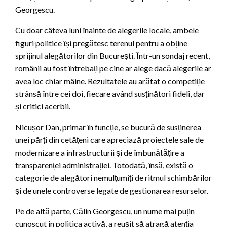
Georgescu.
Cu doar câteva luni înainte de alegerile locale, ambele
figuri politice își pregătesc terenul pentru a obține
sprijinul alegătorilor din București. Într-un sondaj recent,
românii au fost întrebați pe cine ar alege dacă alegerile ar
avea loc chiar mâine. Rezultatele au arătat o competiție
strânsă între cei doi, fiecare având susținători fideli, dar
și critici acerbii.
Nicușor Dan, primar în funcție, se bucură de susținerea
unei părți din cetățeni care apreciază proiectele sale de
modernizare a infrastructurii și de îmbunătățire a
transparenței administrației. Totodată, însă, există o
categorie de alegători nemulțumiți de ritmul schimbărilor
și de unele controverse legate de gestionarea resurselor.
Pe de altă parte, Călin Georgescu, un nume mai puțin
cunoscut în politica activă, a reușit să atragă atenția