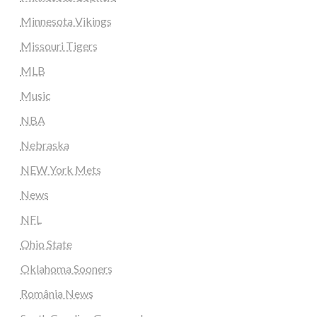
Minnesota Vikings
Missouri Tigers
MLB
Music
NBA
Nebraska
NEW York Mets
News
NFL
Ohio State
Oklahoma Sooners
România News