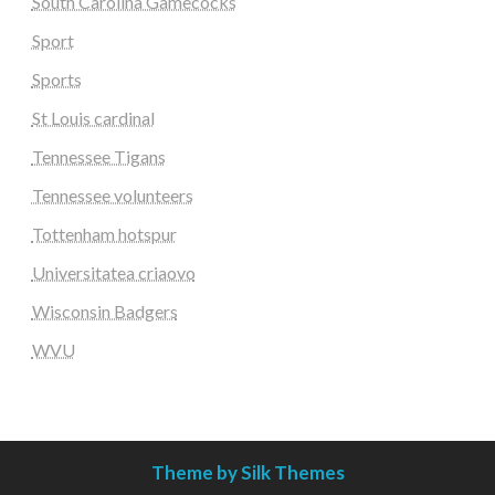
South Carolina Gamecocks
Sport
Sports
St Louis cardinal
Tennessee Tigans
Tennessee volunteers
Tottenham hotspur
Universitatea criaovo
Wisconsin Badgers
WVU
Theme by Silk Themes