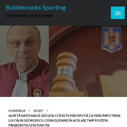
Skip
Bobbiecooks Sporting
to
Up to date sport news
content
HOMEPAGE
SPORT
ALERTĂ NAȚIONALĂ: DECIZIA CCR ESTE PERCEPUTĂ CA FIIND ÎMPOTRIVA
LUI CĂLIN GEORGESCU, CONSOLIDÂND ÎN ACELAȘI TIMP POZIȚIA
PREȘEDINTELUI ÎN FUNCȚIE