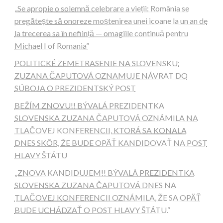
„Se apropie o solemnă celebrare a vieții: România se
pregătește să onoreze moștenirea unei icoane la un an de
la trecerea sa în neființă — omagiile continuă pentru
Michael I of Romania”
POLITICKÉ ZEMETRASENIE NA SLOVENSKU:
ZUZANA ČAPUTOVÁ OZNAMUJE NÁVRAT DO
SÚBOJA O PREZIDENTSKÝ POST
BEŽÍM ZNOVU!! BÝVALÁ PREZIDENTKA
SLOVENSKA ZUZANA ČAPUTOVÁ OZNÁMILA NA
TLAČOVEJ KONFERENCII, KTORÁ SA KONALA
DNES SKÔR, ŽE BUDE OPÄŤ KANDIDOVAŤ NA POST
HLAVY ŠTÁTU
„ZNOVA KANDIDUJEM!! BÝVALÁ PREZIDENTKA
SLOVENSKA ZUZANA ČAPUTOVÁ DNES NA
TLAČOVEJ KONFERENCII OZNÁMILA, ŽE SA OPÄŤ
BUDE UCHÁDZAŤ O POST HLAVY ŠTÁTU.“