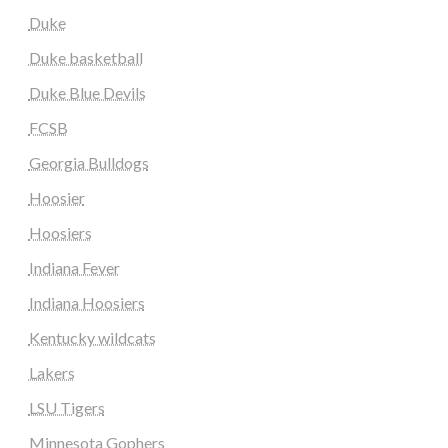
Duke
Duke basketball
Duke Blue Devils
FCSB
Georgia Bulldogs
Hoosier
Hoosiers
Indiana Fever
Indiana Hoosiers
Kentucky wildcats
Lakers
LSU Tigers
Minnesota Gophers