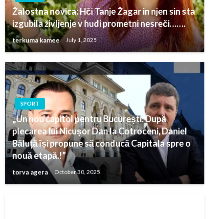
Žalostna novica: Hči Tanje Žagar in njen sin sta
izgubila življenje v hudi prometni nesreči…….
terkuma kamee
July 1, 2025
SPORT
„Un nou capitol pentru București: După
plecarea lui Nicușor Dan la Cotroceni, Daniel
Băluță își propune să conducă Capitala spre o
nouă etapă.!”
torva agera
October 30, 2025