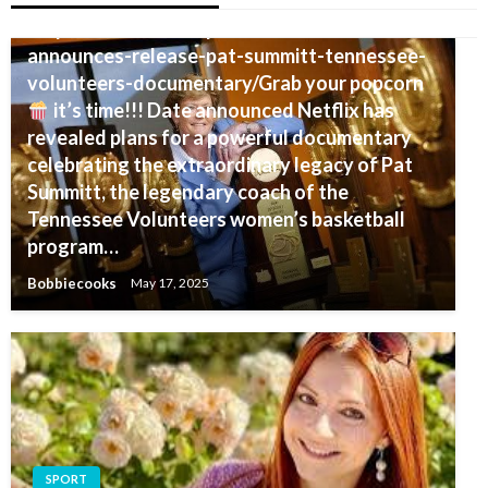
program…
https://www.indiansports24.com/netflix-
announces-release-pat-summitt-tennessee-
volunteers-documentary/Grab your popcorn
it’s time!!! Date announced Netflix has
revealed plans for a powerful documentary
celebrating the extraordinary legacy of Pat
Summitt, the legendary coach of the
Tennessee Volunteers women’s basketball
program…
Bobbiecooks
May 17, 2025
SPORT