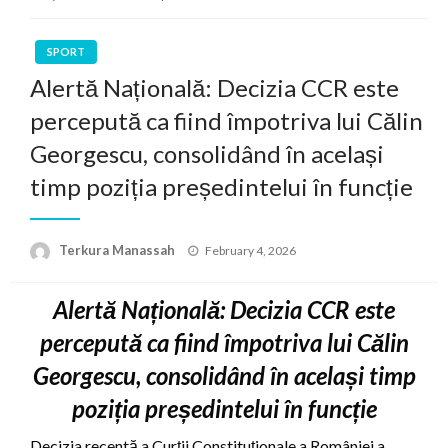
SPORT
Alertă Națională: Decizia CCR este
percepută ca fiind împotriva lui Călin
Georgescu, consolidând în același
timp poziția președintelui în funcție
Posted
Terkura Manassah
February 4, 2026
on
Alertă Națională: Decizia CCR este
percepută ca fiind împotriva lui Călin
Georgescu, consolidând în același timp
poziția președintelui în funcție
Decizia recentă a Curții Constituționale a României a