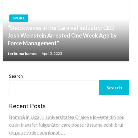
SPORT
“Shockwaves in the Carnival Industry: CEO
Josh Weinstein Arrested One Week Ago by
Force Management”
terkuma kamee
April 5, 2025
Search
Search
Recent Posts
Bombă în Liga 1! Universitatea Craiova lovește din nou
cu un transfer fulgerător care poate răsturna echilibrul
de putere din campionat…..