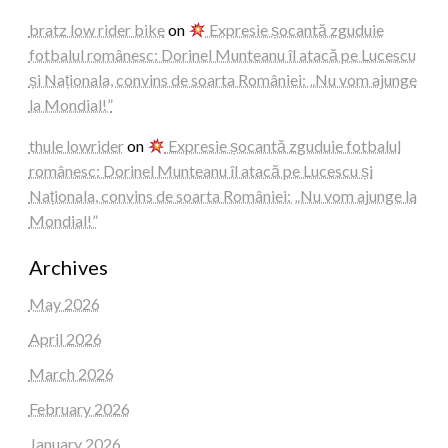
bratz low rider bike
on
Expresie șocantă zguduie
fotbalul românesc: Dorinel Munteanu îl atacă pe Lucescu
și Naționala, convins de soarta României: „Nu vom ajunge
la Mondial!”
thule lowrider
on
Expresie șocantă zguduie fotbalul
românesc: Dorinel Munteanu îl atacă pe Lucescu și
Naționala, convins de soarta României: „Nu vom ajunge la
Mondial!”
Archives
May 2026
April 2026
March 2026
February 2026
January 2026