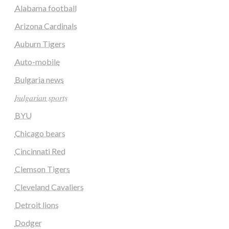
Alabama football
Arizona Cardinals
Auburn Tigers
Auto-mobile
Bulgaria news
𝑏𝑢𝑙𝑔𝑎𝑟𝑖𝑎𝑛 𝑠𝑝𝑜𝑟𝑡𝑠
BYU
Chicago bears
Cincinnati Red
Clemson Tigers
Cleveland Cavaliers
Detroit lions
Dodger