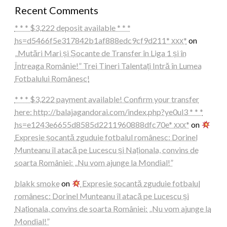
Recent Comments
* * * $3,222 deposit available * * *
hs=d5466f5e317842b1af888edc9cf9d211* ххх*
on
„Mutări Mari și Șocante de Transfer în Liga 1 și în
Întreaga Românie!” Trei Tineri Talentați Intră în Lumea
Fotbalului Românesc!
* * * $3,222 payment available! Confirm your transfer
here: http://balajagandorai.com/index.php?ye0ul3 * * *
hs=e1243e6655d8585d2211960888dfc70e* ххх*
on
Expresie șocantă zguduie fotbalul românesc: Dorinel
Munteanu îl atacă pe Lucescu și Naționala, convins de
soarta României: „Nu vom ajunge la Mondial!”
blakk smoke
on
Expresie șocantă zguduie fotbalul
românesc: Dorinel Munteanu îl atacă pe Lucescu și
Naționala, convins de soarta României: „Nu vom ajunge la
Mondial!”