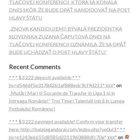
TLAČOVEJ KONFERENCII, KTORÁ SA KONALA
DNES SKÔR, ŽE BUDE OPÄŤ KANDIDOVAŤ NA POST
HLAVY ŠTÁTU
„ZNOVA KANDIDUJEM!! BÝVALÁ PREZIDENTKA
SLOVENSKA ZUZANA ČAPUTOVÁ DNES NA
TLAČOVEJ KONFERENCII OZNÁMILA, ŽE SA OPÄŤ
BUDE UCHÁDZAŤ O POST HLAVY ŠTÁTU.“
Recent Comments
* * * $3,222 deposit available * * *
hs=d5466f5e317842b1af888edc9cf9d211* ххх*
on
„Mutări Mari și Șocante de Transfer în Liga 1 și în
Întreaga Românie!” Trei Tineri Talentați Intră în Lumea
Fotbalului Românesc!
* * * $3,222 payment available! Confirm your transfer
here: http://balajagandorai.com/index.php?ye0ul3 * * *
hs=e1243e6655d8585d2211960888dfc70e* ххх*
on