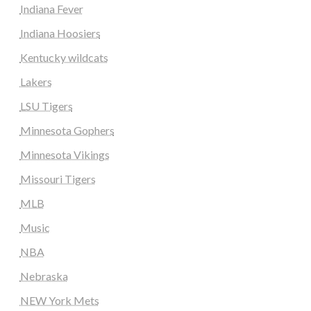
Indiana Fever
Indiana Hoosiers
Kentucky wildcats
Lakers
LSU Tigers
Minnesota Gophers
Minnesota Vikings
Missouri Tigers
MLB
Music
NBA
Nebraska
NEW York Mets