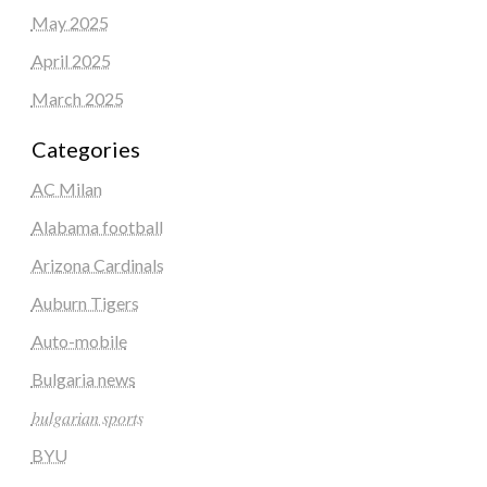
May 2025
April 2025
March 2025
Categories
AC Milan
Alabama football
Arizona Cardinals
Auburn Tigers
Auto-mobile
Bulgaria news
𝑏𝑢𝑙𝑔𝑎𝑟𝑖𝑎𝑛 𝑠𝑝𝑜𝑟𝑡𝑠
BYU