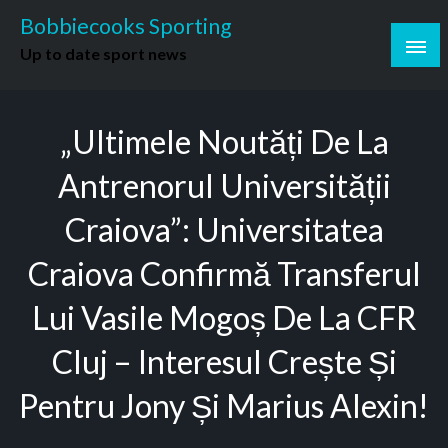
Skip
Bobbiecooks Sporting
to
Up to date sport news
content
„Ultimele Noutăți De La
Antrenorul Universității
Craiova”: Universitatea
Craiova Confirmă Transferul
Lui Vasile Mogoș De La CFR
Cluj – Interesul Crește Și
Pentru Jony Și Marius Alexin!