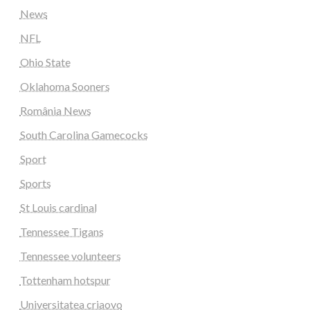
News
NFL
Ohio State
Oklahoma Sooners
România News
South Carolina Gamecocks
Sport
Sports
St Louis cardinal
Tennessee Tigans
Tennessee volunteers
Tottenham hotspur
Universitatea criaovo