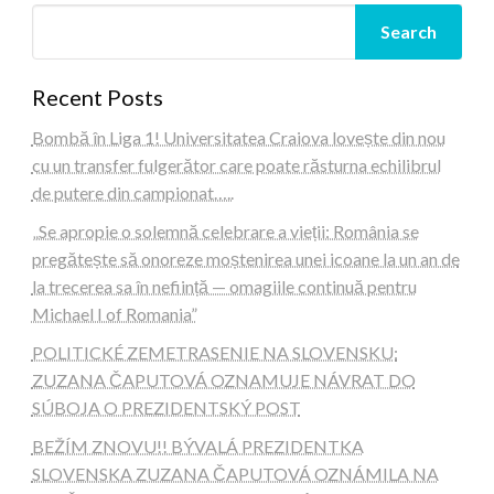
Search
Recent Posts
Bombă în Liga 1! Universitatea Craiova lovește din nou
cu un transfer fulgerător care poate răsturna echilibrul
de putere din campionat…..
„Se apropie o solemnă celebrare a vieții: România se
pregătește să onoreze moștenirea unei icoane la un an de
la trecerea sa în neființă — omagiile continuă pentru
Michael I of Romania”
POLITICKÉ ZEMETRASENIE NA SLOVENSKU:
ZUZANA ČAPUTOVÁ OZNAMUJE NÁVRAT DO
SÚBOJA O PREZIDENTSKÝ POST
BEŽÍM ZNOVU!! BÝVALÁ PREZIDENTKA
SLOVENSKA ZUZANA ČAPUTOVÁ OZNÁMILA NA