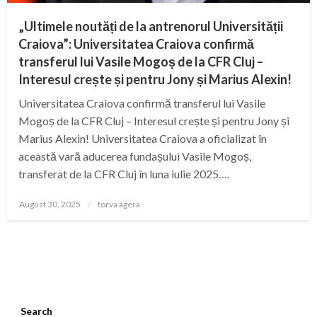
„Ultimele noutăți de la antrenorul Universității
Craiova”: Universitatea Craiova confirmă
transferul lui Vasile Mogoș de la CFR Cluj –
Interesul crește și pentru Jony și Marius Alexin!
Universitatea Craiova confirmă transferul lui Vasile
Mogoș de la CFR Cluj – Interesul crește și pentru Jony și
Marius Alexin! Universitatea Craiova a oficializat în
această vară aducerea fundașului Vasile Mogoș,
transferat de la CFR Cluj în luna iulie 2025….
Posted
August 30, 2025
torva agera
on
Search