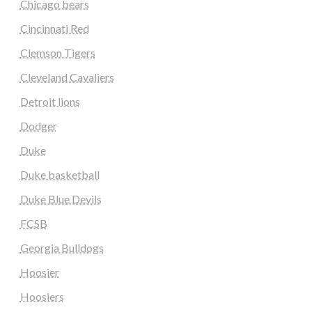
Chicago bears
Cincinnati Red
Clemson Tigers
Cleveland Cavaliers
Detroit lions
Dodger
Duke
Duke basketball
Duke Blue Devils
FCSB
Georgia Bulldogs
Hoosier
Hoosiers