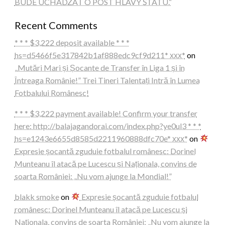
BUDE UCHÁDZAŤ O POST HLAVY ŠTÁTU.“
Recent Comments
* * * $3,222 deposit available * * *
hs=d5466f5e317842b1af888edc9cf9d211* ххх*
on
„Mutări Mari și Șocante de Transfer în Liga 1 și în
Întreaga Românie!” Trei Tineri Talentați Intră în Lumea
Fotbalului Românesc!
* * * $3,222 payment available! Confirm your transfer
here: http://balajagandorai.com/index.php?ye0ul3 * * *
hs=e1243e6655d8585d2211960888dfc70e* ххх*
on
Expresie șocantă zguduie fotbalul românesc: Dorinel
Munteanu îl atacă pe Lucescu și Naționala, convins de
soarta României: „Nu vom ajunge la Mondial!”
blakk smoke
on
Expresie șocantă zguduie fotbalul
românesc: Dorinel Munteanu îl atacă pe Lucescu și
Naționala, convins de soarta României: „Nu vom ajunge la