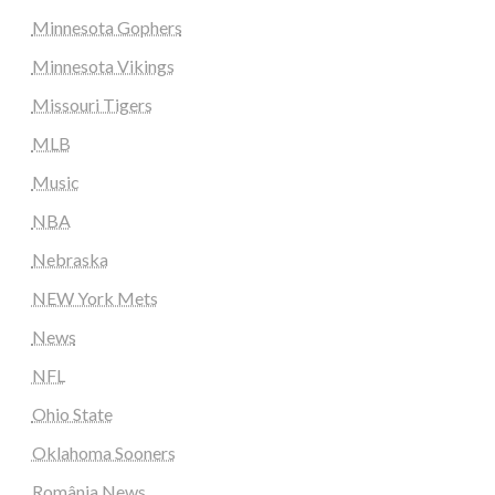
Minnesota Gophers
Minnesota Vikings
Missouri Tigers
MLB
Music
NBA
Nebraska
NEW York Mets
News
NFL
Ohio State
Oklahoma Sooners
România News