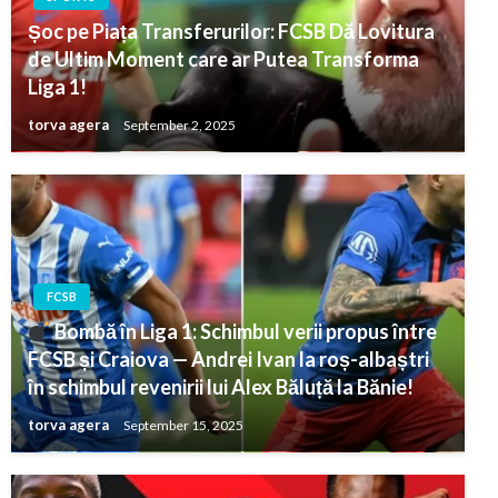
Șoc pe Piața Transferurilor: FCSB Dă Lovitura
de Ultim Moment care ar Putea Transforma
Liga 1!
torva agera
September 2, 2025
FCSB
Bombă în Liga 1: Schimbul verii propus între
FCSB și Craiova — Andrei Ivan la roș-albaștri
în schimbul revenirii lui Alex Băluță la Bănie!
torva agera
September 15, 2025