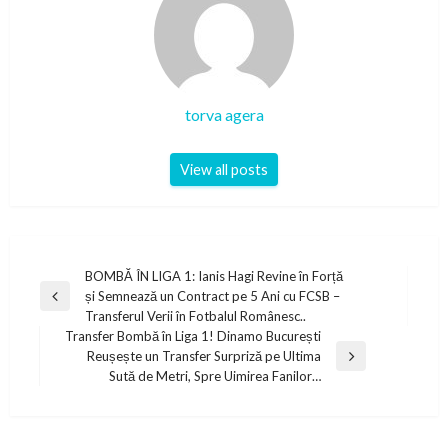
torva agera
View all posts
Post
BOMBĂ ÎN LIGA 1: Ianis Hagi Revine în Forță
și Semnează un Contract pe 5 Ani cu FCSB –
navigation
Previous
Transferul Verii în Fotbalul Românesc..
Post
Transfer Bombă în Liga 1! Dinamo București
Reușește un Transfer Surpriză pe Ultima
Next
Sută de Metri, Spre Uimirea Fanilor…
Post