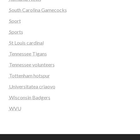
South Carolina Gamecocks
Sport
Sports
St Louis cardinal
Tennessee Tigans
Tennessee volunteers
Tottenham hotspur
Universitatea criaovo
Wisconsin Badgers
WVU