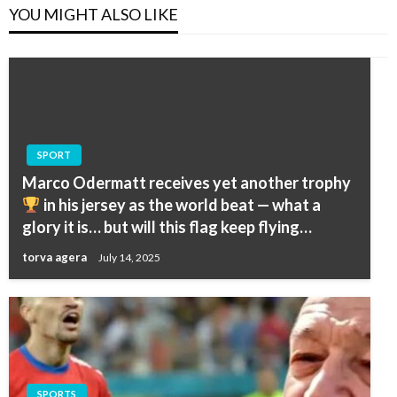
YOU MIGHT ALSO LIKE
SPORT
Marco Odermatt receives yet another trophy
in his jersey as the world beat — what a
glory it is… but will this flag keep flying…
torva agera
July 14, 2025
SPORTS