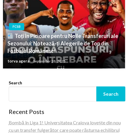
FCSB
Toți în Picioare pentru Noile Transferuri ale
Sezonului: Notează-ți Alegerile de Top din
Fotbalul Românesc!
torva agera
September 28, 2025
Search
Search
Recent Posts
Bombă în Liga 1! Universitatea Craiova lovește din nou
cu un transfer fulgerător care poate răsturna echilibrul