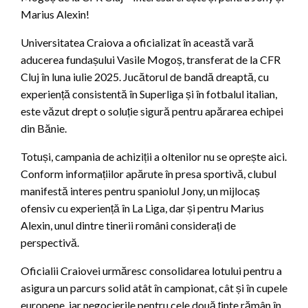
Marius Alexin!
Universitatea Craiova a oficializat în această vară
aducerea fundașului Vasile Mogoș, transferat de la CFR
Cluj în luna iulie 2025. Jucătorul de bandă dreaptă, cu
experiență consistentă în Superliga și în fotbalul italian,
este văzut drept o soluție sigură pentru apărarea echipei
din Bănie.
Totuși, campania de achiziții a oltenilor nu se oprește aici.
Conform informațiilor apărute în presa sportivă, clubul
manifestă interes pentru spaniolul Jony, un mijlocaș
ofensiv cu experiență în La Liga, dar și pentru Marius
Alexin, unul dintre tinerii români considerați de
perspectivă.
Oficialii Craiovei urmăresc consolidarea lotului pentru a
asigura un parcurs solid atât în campionat, cât și în cupele
europene, iar negocierile pentru cele două ținte rămân în