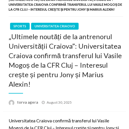
UNIVERSITATEA CRAIOVA CONFIRMĂ TRANSFERUL LUI VASILE MOGOȘ DE
LA CFR CLUJ – INTERESUL CREȘTE ȘI PENTRU JONY ȘI MARIUS ALEXIN!
SPORTS
UNIVERSITATEA CRIAOVO
„Ultimele noutăți de la antrenorul
Universității Craiova”: Universitatea
Craiova confirmă transferul lui Vasile
Mogoș de la CFR Cluj – Interesul
crește și pentru Jony și Marius
Alexin!
Posted
torva agera
August 30, 2025
on
Universitatea Craiova confirmă transferul lui Vasile
Mogoș de la CFR Cluj – Interesul crește și pentru Jony și