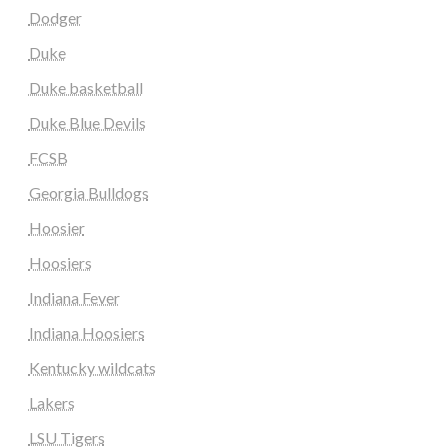
Dodger
Duke
Duke basketball
Duke Blue Devils
FCSB
Georgia Bulldogs
Hoosier
Hoosiers
Indiana Fever
Indiana Hoosiers
Kentucky wildcats
Lakers
LSU Tigers