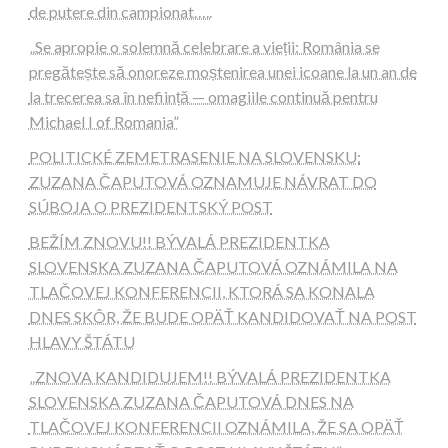
de putere din campionat…..
„Se apropie o solemnă celebrare a vieții: România se
pregătește să onoreze moștenirea unei icoane la un an de
la trecerea sa în neființă — omagiile continuă pentru
Michael I of Romania”
POLITICKÉ ZEMETRASENIE NA SLOVENSKU:
ZUZANA ČAPUTOVÁ OZNAMUJE NÁVRAT DO
SÚBOJA O PREZIDENTSKÝ POST
BEŽÍM ZNOVU!! BÝVALÁ PREZIDENTKA
SLOVENSKA ZUZANA ČAPUTOVÁ OZNÁMILA NA
TLAČOVEJ KONFERENCII, KTORÁ SA KONALA
DNES SKÔR, ŽE BUDE OPÄŤ KANDIDOVAŤ NA POST
HLAVY ŠTÁTU
„ZNOVA KANDIDUJEM!! BÝVALÁ PREZIDENTKA
SLOVENSKA ZUZANA ČAPUTOVÁ DNES NA
TLAČOVEJ KONFERENCII OZNÁMILA, ŽE SA OPÄŤ