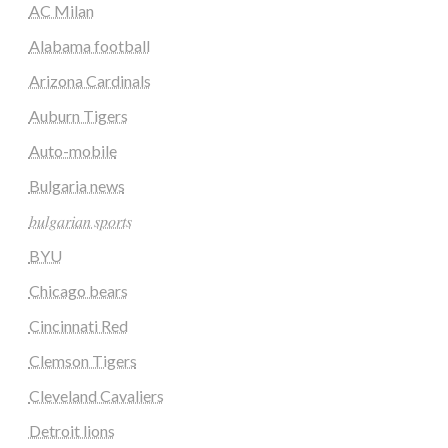
AC Milan
Alabama football
Arizona Cardinals
Auburn Tigers
Auto-mobile
Bulgaria news
𝑏𝑢𝑙𝑔𝑎𝑟𝑖𝑎𝑛 𝑠𝑝𝑜𝑟𝑡𝑠
BYU
Chicago bears
Cincinnati Red
Clemson Tigers
Cleveland Cavaliers
Detroit lions