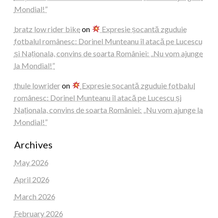
Mondial!”
bratz low rider bike
on
Expresie șocantă zguduie
fotbalul românesc: Dorinel Munteanu îl atacă pe Lucescu
și Naționala, convins de soarta României: „Nu vom ajunge
la Mondial!”
thule lowrider
on
Expresie șocantă zguduie fotbalul
românesc: Dorinel Munteanu îl atacă pe Lucescu și
Naționala, convins de soarta României: „Nu vom ajunge la
Mondial!”
Archives
May 2026
April 2026
March 2026
February 2026