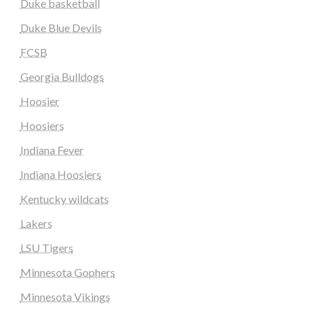
Duke basketball
Duke Blue Devils
FCSB
Georgia Bulldogs
Hoosier
Hoosiers
Indiana Fever
Indiana Hoosiers
Kentucky wildcats
Lakers
LSU Tigers
Minnesota Gophers
Minnesota Vikings