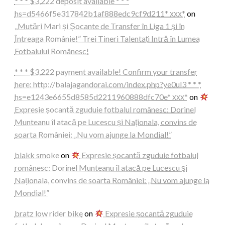
* * * $3,222 deposit available * * *
hs=d5466f5e317842b1af888edc9cf9d211* ххх*
on
„Mutări Mari și Șocante de Transfer în Liga 1 și în
Întreaga Românie!” Trei Tineri Talentați Intră în Lumea
Fotbalului Românesc!
* * * $3,222 payment available! Confirm your transfer
here: http://balajagandorai.com/index.php?ye0ul3 * * *
hs=e1243e6655d8585d2211960888dfc70e* ххх*
on
Expresie șocantă zguduie fotbalul românesc: Dorinel
Munteanu îl atacă pe Lucescu și Naționala, convins de
soarta României: „Nu vom ajunge la Mondial!”
blakk smoke
on
Expresie șocantă zguduie fotbalul
românesc: Dorinel Munteanu îl atacă pe Lucescu și
Naționala, convins de soarta României: „Nu vom ajunge la
Mondial!”
bratz low rider bike
on
Expresie șocantă zguduie