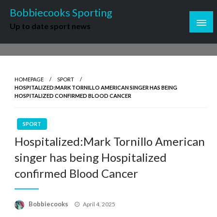
Skip
Bobbiecooks Sporting
to
Up to date sport news
content
HOMEPAGE
SPORT
HOSPITALIZED:MARK TORNILLO AMERICAN SINGER HAS BEING
HOSPITALIZED CONFIRMED BLOOD CANCER
SPORT
Hospitalized:Mark Tornillo American
singer has being Hospitalized
confirmed Blood Cancer
Posted
Bobbiecooks
April 4, 2025
on