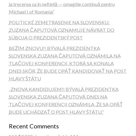
la trecerea sa în neființă — omagiile continuă pentru
Michael I of Romania”
POLITICKÉ ZEMETRASENIE NA SLOVENSKU:
ZUZANA ČAPUTOVÁ OZNAMUJE NÁVRAT DO
SÚBOJA O PREZIDENTSKÝ POST
BEŽÍM ZNOVU!! BÝVALÁ PREZIDENTKA
SLOVENSKA ZUZANA ČAPUTOVÁ OZNÁMILA NA
TLAČOVEJ KONFERENCII, KTORÁ SA KONALA
DNES SKÔR, ŽE BUDE OPÄŤ KANDIDOVAŤ NA POST
HLAVY ŠTÁTU
„ZNOVA KANDIDUJEM!! BÝVALÁ PREZIDENTKA
SLOVENSKA ZUZANA ČAPUTOVÁ DNES NA
TLAČOVEJ KONFERENCII OZNÁMILA, ŽE SA OPÄŤ
BUDE UCHÁDZAŤ O POST HLAVY ŠTÁTU.“
Recent Comments