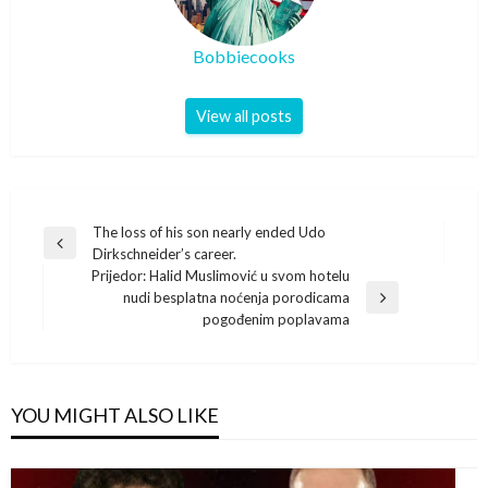
Bobbiecooks
View all posts
Post
The loss of his son nearly ended Udo
Previous
Dirkschneider’s career.
navigation
Post
Prijedor: Halid Muslimović u svom hotelu
nudi besplatna noćenja porodicama
Next
pogođenim poplavama
Post
YOU MIGHT ALSO LIKE