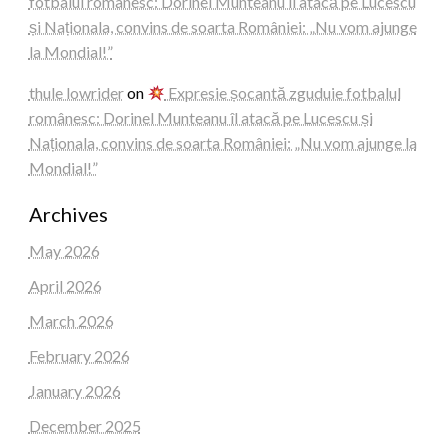
fotbalul românesc: Dorinel Munteanu îl atacă pe Lucescu
și Naționala, convins de soarta României: „Nu vom ajunge
la Mondial!”
thule lowrider
on
Expresie șocantă zguduie fotbalul
românesc: Dorinel Munteanu îl atacă pe Lucescu și
Naționala, convins de soarta României: „Nu vom ajunge la
Mondial!”
Archives
May 2026
April 2026
March 2026
February 2026
January 2026
December 2025