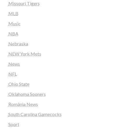
Missouri Tigers
MLB
Music
NBA
Nebraska
NEW York Mets
News
NFL
Ohio State
Oklahoma Sooners
România News
South Carolina Gamecocks
Sport