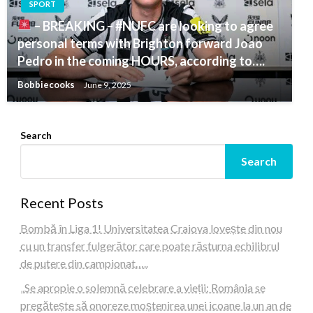
SPORT
– BREAKING – #NUFC are looking to agree
personal terms with Brighton forward Joao
Pedro in the coming HOURS, according to….
Bobbiecooks
June 9, 2025
Search
Search
Recent Posts
Bombă în Liga 1! Universitatea Craiova lovește din nou
cu un transfer fulgerător care poate răsturna echilibrul
de putere din campionat…..
„Se apropie o solemnă celebrare a vieții: România se
pregătește să onoreze moștenirea unei icoane la un an de