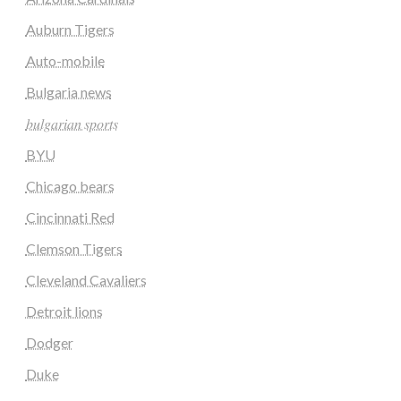
Auburn Tigers
Auto-mobile
Bulgaria news
𝑏𝑢𝑙𝑔𝑎𝑟𝑖𝑎𝑛 𝑠𝑝𝑜𝑟𝑡𝑠
BYU
Chicago bears
Cincinnati Red
Clemson Tigers
Cleveland Cavaliers
Detroit lions
Dodger
Duke