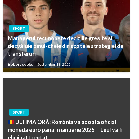
SPORT
Managerul recunoaște deciziile greșite și
dezvăluie omul-cheie din spatele strategiei de
transferuri
Bobbiecooks
September 18, 2025
SPORT
ULTIMA ORĂ: România va adopta oficial
moneda euro până în ianuarie 2026 — Leul va fi
eliminat treptat