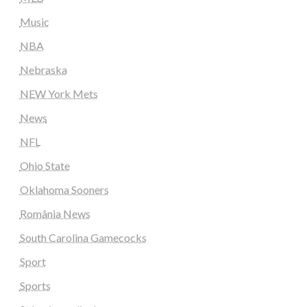
Music
NBA
Nebraska
NEW York Mets
News
NFL
Ohio State
Oklahoma Sooners
România News
South Carolina Gamecocks
Sport
Sports