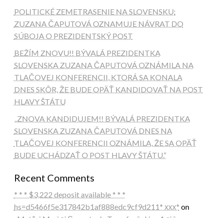
POLITICKÉ ZEMETRASENIE NA SLOVENSKU:
ZUZANA ČAPUTOVÁ OZNAMUJE NÁVRAT DO
SÚBOJA O PREZIDENTSKÝ POST
BEŽÍM ZNOVU!! BÝVALÁ PREZIDENTKA
SLOVENSKA ZUZANA ČAPUTOVÁ OZNÁMILA NA
TLAČOVEJ KONFERENCII, KTORÁ SA KONALA
DNES SKÔR, ŽE BUDE OPÄŤ KANDIDOVAŤ NA POST
HLAVY ŠTÁTU
„ZNOVA KANDIDUJEM!! BÝVALÁ PREZIDENTKA
SLOVENSKA ZUZANA ČAPUTOVÁ DNES NA
TLAČOVEJ KONFERENCII OZNÁMILA, ŽE SA OPÄŤ
BUDE UCHÁDZAŤ O POST HLAVY ŠTÁTU.“
Recent Comments
* * * $3,222 deposit available * * *
hs=d5466f5e317842b1af888edc9cf9d211* ххх*
on