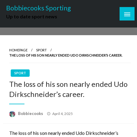
Skip
Bobbiecooks Sporting
to
Up to date sport news
content
HOMEPAGE
SPORT
THE LOSS OF HIS SON NEARLY ENDED UDO DIRKSCHNEIDER’S CAREER.
SPORT
The loss of his son nearly ended Udo
Dirkschneider’s career.
Posted
Bobbiecooks
April 4, 2025
on
The loss of his son nearly ended Udo Dirkschneider’s