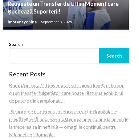
Reușește un Transfer de Ultim Moment care
Șochează Suporterii!
imoter tyopine
September 3, 2025
Search
Search
Recent Posts
Bombă în Liga 1! Universitatea Craiova lovește din nou
cu un transfer fulgerător care poate răsturna echilibrul
de putere din campionat…..
„Se apropie o solemnă celebrare a vieții: România se
pregătește să onoreze moștenirea unei icoane la un an de
la trecerea sa în neființă — omagiile continuă pentru
Michael I of Romania”