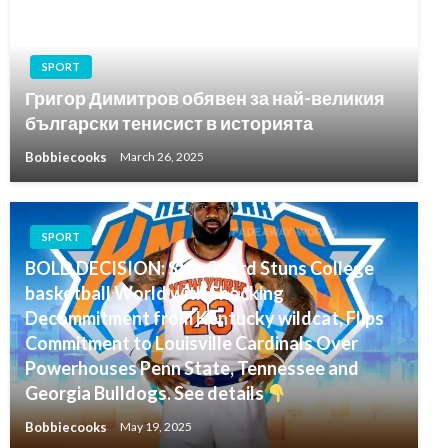
SPORT
Григор Димитров обявен за най-великия
български тенисист в историята
Bobbiecooks
March 26, 2025
SPORT
BOLD DECISION: Star Guard Stuns College
basketball World with Shocking
Decommitment from Kentucky wildcat, Flips
Commitment to Louisville Cardinals Over
Powerhouses Penn State, Tennessee and
Georgia Bulldogs. See details
Bobbiecooks
May 19, 2025