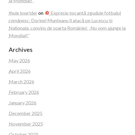
la Mondial!”
thule lowrider
on
Expresie șocantă zguduie fotbalul
românesc: Dorinel Munteanu îl atacă pe Lucescu și
Naționala, convins de soarta României: „Nu vom ajunge la
Mondial!”
Archives
May 2026
April 2026
March 2026
February 2026
January 2026
December 2025
November 2025
October 2025