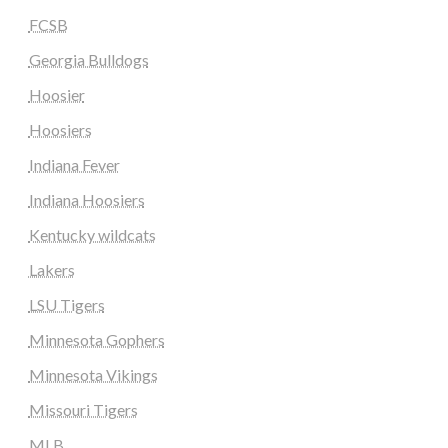
FCSB
Georgia Bulldogs
Hoosier
Hoosiers
Indiana Fever
Indiana Hoosiers
Kentucky wildcats
Lakers
LSU Tigers
Minnesota Gophers
Minnesota Vikings
Missouri Tigers
MLB