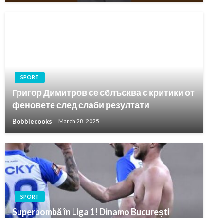
SPORT
Григор Димитров се сблъсква с критики от
феновете след слаби резултати
Bobbiecooks
March 28, 2025
SPORT
Superbombă în Liga 1! Dinamo București