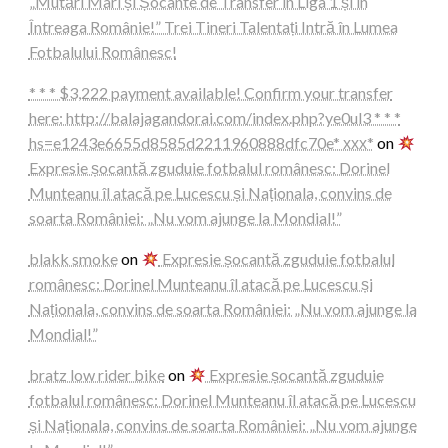
„Mutări Mari și Șocante de Transfer în Liga 1 și în
Întreaga Românie!” Trei Tineri Talentați Intră în Lumea
Fotbalului Românesc!
* * * $3,222 payment available! Confirm your transfer
here: http://balajagandorai.com/index.php?ye0ul3 * * *
hs=e1243e6655d8585d2211960888dfc70e* ххх*
on
Expresie șocantă zguduie fotbalul românesc: Dorinel
Munteanu îl atacă pe Lucescu și Naționala, convins de
soarta României: „Nu vom ajunge la Mondial!”
blakk smoke
on
Expresie șocantă zguduie fotbalul
românesc: Dorinel Munteanu îl atacă pe Lucescu și
Naționala, convins de soarta României: „Nu vom ajunge la
Mondial!”
bratz low rider bike
on
Expresie șocantă zguduie
fotbalul românesc: Dorinel Munteanu îl atacă pe Lucescu
și Naționala, convins de soarta României: „Nu vom ajunge