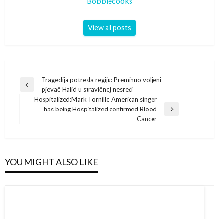
Bobbiecooks
View all posts
Post
Tragedija potresla regiju: Preminuo voljeni
Previous
pjevač Halid u stravičnoj nesreći
navigation
Post
Hospitalized:Mark Tornillo American singer
has being Hospitalized confirmed Blood
Next
Cancer
Post
YOU MIGHT ALSO LIKE