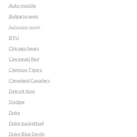
Auto-mobile
Bulgaria news
𝑏𝑢𝑙𝑔𝑎𝑟𝑖𝑎𝑛 𝑠𝑝𝑜𝑟𝑡𝑠
BYU
Chicago bears
Cincinnati Red
Clemson Tigers
Cleveland Cavaliers
Detroit lions
Dodger
Duke
Duke basketball
Duke Blue Devils