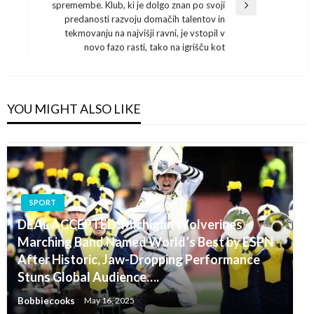
spremembe. Klub, ki je dolgo znan po svoji
Next
predanosti razvoju domačih talentov in
Post
tekmovanju na najvišji ravni, je vstopil v
novo fazo rasti, tako na igrišču kot
YOU MIGHT ALSO LIKE
SPORT
DEAL ACCEPTED: Michigan Wolverines
Marching Band Named World’s Best by ESPN
After Historic, Jaw-Dropping Performance
Stuns Global Audience….
Bobbiecooks
May 16, 2025