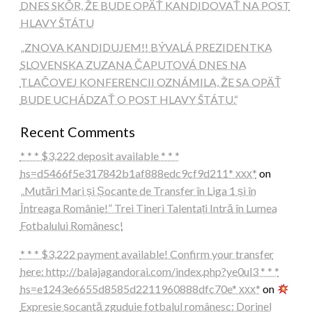
DNES SKÔR, ŽE BUDE OPÄŤ KANDIDOVAŤ NA POST
HLAVY ŠTÁTU
„ZNOVA KANDIDUJEM!! BÝVALÁ PREZIDENTKA
SLOVENSKA ZUZANA ČAPUTOVÁ DNES NA
TLAČOVEJ KONFERENCII OZNÁMILA, ŽE SA OPÄŤ
BUDE UCHÁDZAŤ O POST HLAVY ŠTÁTU.“
Recent Comments
* * * $3,222 deposit available * * *
hs=d5466f5e317842b1af888edc9cf9d211* ххх*
on
„Mutări Mari și Șocante de Transfer în Liga 1 și în
Întreaga Românie!” Trei Tineri Talentați Intră în Lumea
Fotbalului Românesc!
* * * $3,222 payment available! Confirm your transfer
here: http://balajagandorai.com/index.php?ye0ul3 * * *
hs=e1243e6655d8585d2211960888dfc70e* ххх*
on
Expresie șocantă zguduie fotbalul românesc: Dorinel