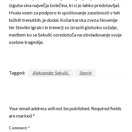
izguba sina največja bolečina, ki si jo lahko predstavljaš.
Hvala vsem za podporo in spoštovanje zasebnosti v teh
težkih trenutkih, je dodal. Košarkarska zveza Slovenije
ter številni igralci in trenerji so izrazili globoko sožalje,
medtem ko se Sekulić osredotoča na obvladovanje svoje
osebne tragedije.
Tagged:
Aleksander Sekulić.
Sports
LEAVE A RESPONSE
Your email address will not be published.
Required fields
are marked
*
Comment
*