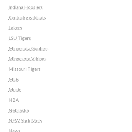
Indiana Hoosiers
Kentucky wildcats
Lakers
LSU Tigers
Minnesota Gophers
Minnesota Vikings
Missouri Tigers
MLB
Music
NBA
Nebraska
NEW York Mets
News