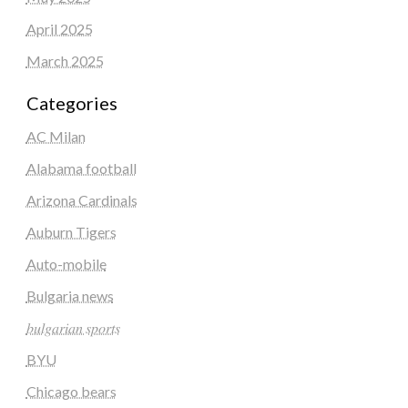
April 2025
March 2025
Categories
AC Milan
Alabama football
Arizona Cardinals
Auburn Tigers
Auto-mobile
Bulgaria news
𝑏𝑢𝑙𝑔𝑎𝑟𝑖𝑎𝑛 𝑠𝑝𝑜𝑟𝑡𝑠
BYU
Chicago bears