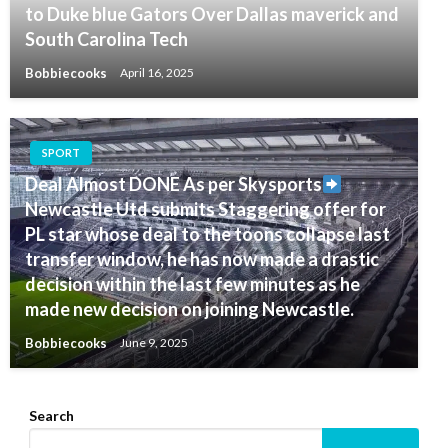
to Duke blue Gators Over Dallas maverick and
South Carolina Tech
Bobbiecooks
April 16, 2025
SPORT
Deal Almost DONE As per Skysports
Newcastle Utd submits Staggering offer for
PL star whose deal to the toons collapse last
transfer window, he has now made a drastic
decision within the last few minutes as he
made new decision on joining Newcastle.
Bobbiecooks
June 9, 2025
Search