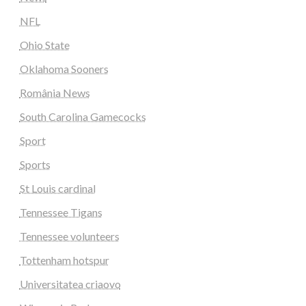
NFL
Ohio State
Oklahoma Sooners
România News
South Carolina Gamecocks
Sport
Sports
St Louis cardinal
Tennessee Tigans
Tennessee volunteers
Tottenham hotspur
Universitatea criaovo