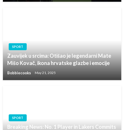
SPORT
Zauvijek u srcima: Otišao je legendarni Mate
Mišo Kovač, ikona hrvatske glazbe i emocije
Bobbiecooks
May 21, 2025
SPORT
Breaking News: No. 1 Player in Lakers Commits