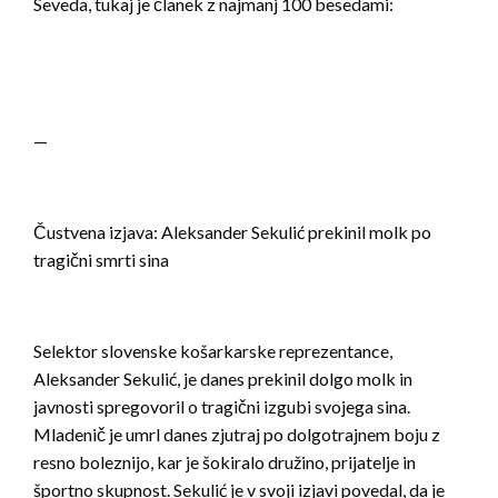
Seveda, tukaj je članek z najmanj 100 besedami:
—
Čustvena izjava: Aleksander Sekulić prekinil molk po
tragični smrti sina
Selektor slovenske košarkarske reprezentance,
Aleksander Sekulić, je danes prekinil dolgo molk in
javnosti spregovoril o tragični izgubi svojega sina.
Mladenič je umrl danes zjutraj po dolgotrajnem boju z
resno boleznijo, kar je šokiralo družino, prijatelje in
športno skupnost. Sekulić je v svoji izjavi povedal, da je