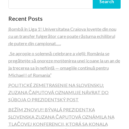
Search
Recent Posts
Bombă în Liga 1! Universitatea Craiova lovește din nou
cu un transfer fulgerător care poate răsturna echilibrul
de putere din campionat…..
„Se apropie o solemnă celebrare a vieții: România se
pregătește să onoreze moștenirea unei icoane la un an de
la trecerea sa în neființă — omagiile continuă pentru
Michael I of Romania”
POLITICKÉ ZEMETRASENIE NA SLOVENSKU:
ZUZANA ČAPUTOVÁ OZNAMUJE NÁVRAT DO
SÚBOJA O PREZIDENTSKÝ POST
BEŽÍM ZNOVU!! BÝVALÁ PREZIDENTKA
SLOVENSKA ZUZANA ČAPUTOVÁ OZNÁMILA NA
TLAČOVEJ KONFERENCII, KTORÁ SA KONALA