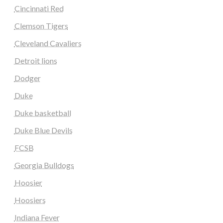
Cincinnati Red
Clemson Tigers
Cleveland Cavaliers
Detroit lions
Dodger
Duke
Duke basketball
Duke Blue Devils
FCSB
Georgia Bulldogs
Hoosier
Hoosiers
Indiana Fever