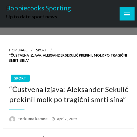
Skip
Bobbiecooks Sporting
to
Up to date sport news
content
HOMEPAGE
SPORT
“ČUSTVENA IZJAVA: ALEKSANDER SEKULIĆ PREKINIL MOLK PO TRAGIČNI
SMRTI SINA”
SPORT
“Čustvena izjava: Aleksander Sekulić
prekinil molk po tragični smrti sina”
Posted
terkuma kamee
April 6, 2025
on