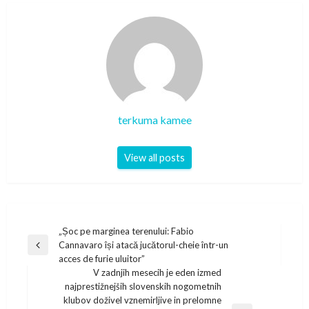
terkuma kamee
View all posts
Post
„Șoc pe marginea terenului: Fabio
Cannavaro își atacă jucătorul-cheie într-un
navigation
Previous
acces de furie uluitor”
Post
V zadnjih mesecih je eden izmed
najprestižnejših slovenskih nogometnih
klubov doživel vznemirljive in prelomne