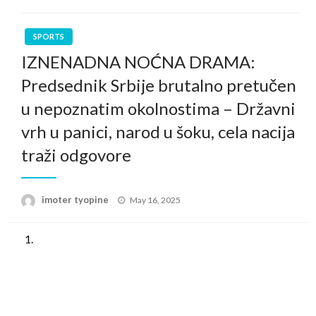
SPORTS
IZNENADNA NOĆNA DRAMA:
Predsednik Srbije brutalno pretučen
u nepoznatim okolnostima – Državni
vrh u panici, narod u šoku, cela nacija
traži odgovore
Posted
imoter tyopine
May 16, 2025
on