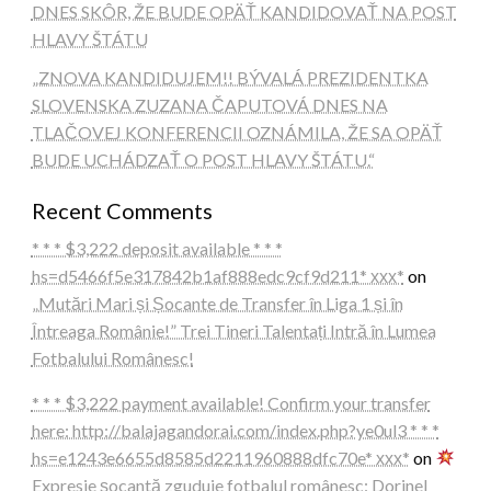
DNES SKÔR, ŽE BUDE OPÄŤ KANDIDOVAŤ NA POST
HLAVY ŠTÁTU
„ZNOVA KANDIDUJEM!! BÝVALÁ PREZIDENTKA
SLOVENSKA ZUZANA ČAPUTOVÁ DNES NA
TLAČOVEJ KONFERENCII OZNÁMILA, ŽE SA OPÄŤ
BUDE UCHÁDZAŤ O POST HLAVY ŠTÁTU.“
Recent Comments
* * * $3,222 deposit available * * *
hs=d5466f5e317842b1af888edc9cf9d211* ххх*
on
„Mutări Mari și Șocante de Transfer în Liga 1 și în
Întreaga Românie!” Trei Tineri Talentați Intră în Lumea
Fotbalului Românesc!
* * * $3,222 payment available! Confirm your transfer
here: http://balajagandorai.com/index.php?ye0ul3 * * *
hs=e1243e6655d8585d2211960888dfc70e* ххх*
on
Expresie șocantă zguduie fotbalul românesc: Dorinel