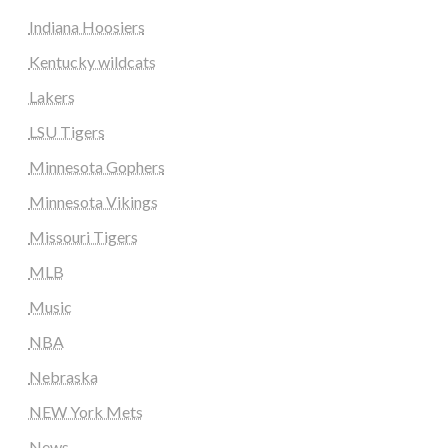
Indiana Hoosiers
Kentucky wildcats
Lakers
LSU Tigers
Minnesota Gophers
Minnesota Vikings
Missouri Tigers
MLB
Music
NBA
Nebraska
NEW York Mets
News