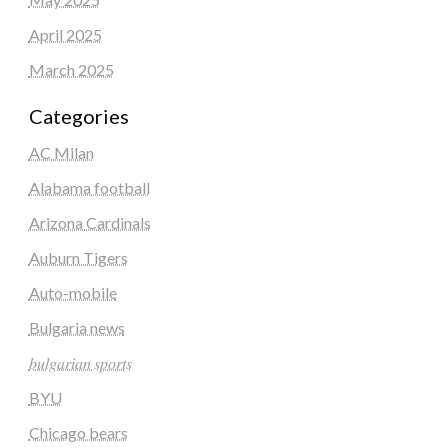
April 2025
March 2025
Categories
AC Milan
Alabama football
Arizona Cardinals
Auburn Tigers
Auto-mobile
Bulgaria news
𝑏𝑢𝑙𝑔𝑎𝑟𝑖𝑎𝑛 𝑠𝑝𝑜𝑟𝑡𝑠
BYU
Chicago bears