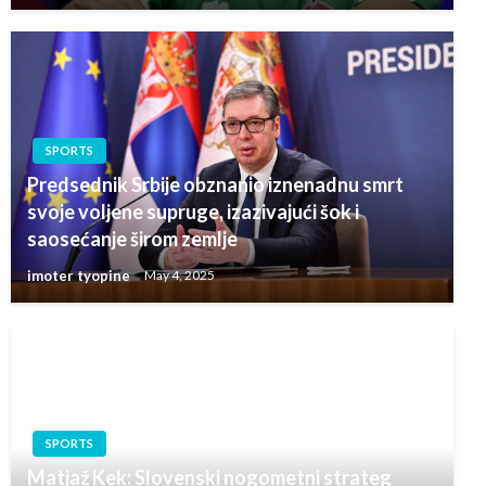
SPORTS
Predsednik Srbije obznanio iznenadnu smrt
svoje voljene supruge, izazivajući šok i
saosećanje širom zemlje
imoter tyopine
May 4, 2025
SPORTS
Matjaž Kek: Slovenski nogometni strateg