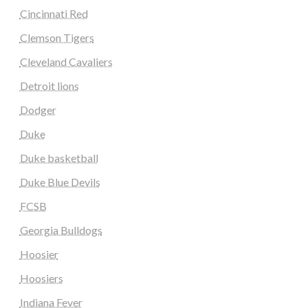
Cincinnati Red
Clemson Tigers
Cleveland Cavaliers
Detroit lions
Dodger
Duke
Duke basketball
Duke Blue Devils
FCSB
Georgia Bulldogs
Hoosier
Hoosiers
Indiana Fever