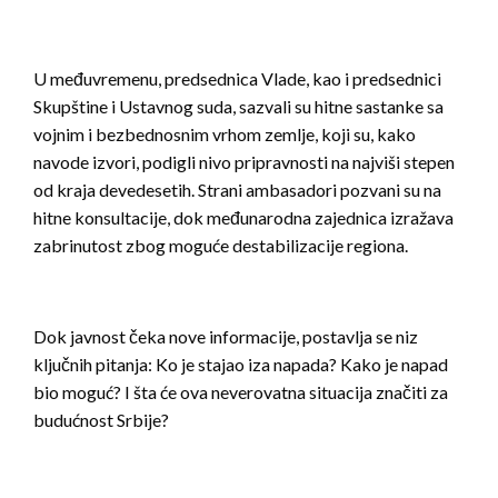
U međuvremenu, predsednica Vlade, kao i predsednici
Skupštine i Ustavnog suda, sazvali su hitne sastanke sa
vojnim i bezbednosnim vrhom zemlje, koji su, kako
navode izvori, podigli nivo pripravnosti na najviši stepen
od kraja devedesetih. Strani ambasadori pozvani su na
hitne konsultacije, dok međunarodna zajednica izražava
zabrinutost zbog moguće destabilizacije regiona.
Dok javnost čeka nove informacije, postavlja se niz
ključnih pitanja: Ko je stajao iza napada? Kako je napad
bio moguć? I šta će ova neverovatna situacija značiti za
budućnost Srbije?