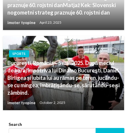
praznuje 60. rojstni danMatjaž Kek: Slovenski
nogometni strateg praznuje 60. rojstni dan
imoter tyopine
April 23, 2025
SPORTS
București, România – 5 mai 2025. După meciul
de baraj împotriva lui Dinamo București, Daniel
Bîrligea și iubita lui au rămas pe teren, jucându-
se cu mingea, îmbrățișându-se, sărutându-se și
zâmbind.
imoter tyopine
October 2, 2025
Search