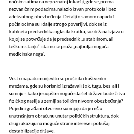
noćnim satima na nepoznatoj lokaciji, gde se, prema
nezvaničnim podacima, nalazio izvan protokola i bez
adekvatnog obezbeđenja. Detalji o samom napadu i
počiniocima su i dalje strogo poverljivi, dok se iz
kabineta predsednika oglasila kratka, suzdržana izjava u
kojoj se potvrđuje da je predsednik „u stabilnom, ali
teškom stanju“ i da mu se pruža „najbolja moguća
medicinska nega“.
Vest o napadu munjevito se proširila društvenim
mrežama, gde su korisnici izražavali šok, tugu, bes, ali i
sumnju – kako je uopšte moguće da šef države bude žrtva
fizičkog nasilja u zemlji sa tolikim nivoom obezbeđenja?
Pojedini građani otvoreno sumnjaju da je reč o
unutrašnjem obračunu unutar političkih struktura, dok
drugi ukazuju na moguće strane interese i pokušaj
destabilizacije države.