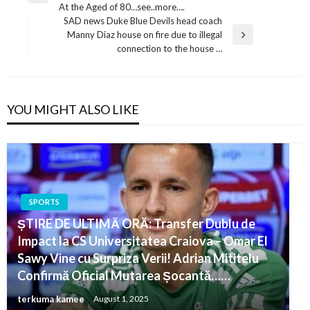
navigation
At the Aged of 80…see..more….
Post
SAD news Duke Blue Devils head coach
Manny Diaz house on fire due to illegal
Next
connection to the house …
Post
YOU MIGHT ALSO LIKE
SPORTS
ȘTIRE DE ULTIMĂ ORĂ: Transfer Dublu de
Impact la CS Universitatea Craiova – Omar El
Sawy Vine cu Surpriza Verii! Adrian Mititelu
Confirmă Oficial Mutarea Șocantă……
terkuma kamee
August 1, 2025