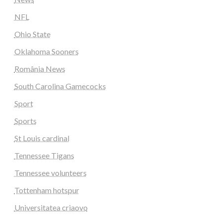
NFL
Ohio State
Oklahoma Sooners
România News
South Carolina Gamecocks
Sport
Sports
St Louis cardinal
Tennessee Tigans
Tennessee volunteers
Tottenham hotspur
Universitatea criaovo