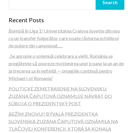
Search
Recent Posts
Bombă în Liga 1! Universitatea Craiova lovește din nou
cu un transfer fulgerător care poate răsturna echilibrul
de putere din campionat…..
„Se apropie o solemnă celebrare a vieții: România se
pregătește să onoreze moștenirea unei icoane la un an de
la trecerea sa în neființă — omagiile continuă pentru
Michael I of Romania”
POLITICKÉ ZEMETRASENIE NA SLOVENSKU:
ZUZANA ČAPUTOVÁ OZNAMUJE NÁVRAT DO
SÚBOJA O PREZIDENTSKÝ POST
BEŽÍM ZNOVU!! BÝVALÁ PREZIDENTKA
SLOVENSKA ZUZANA ČAPUTOVÁ OZNÁMILA NA
TLAČOVEJ KONFERENCII, KTORÁ SA KONALA