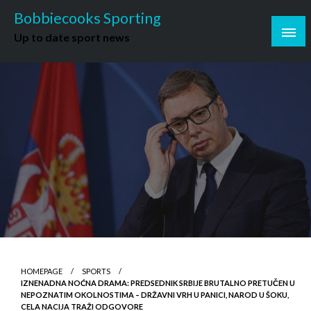
Skip
Bobbiecooks Sporting
to
Up to date sport news
content
HOMEPAGE
SPORTS
IZNENADNA NOĆNA DRAMA: PREDSEDNIK SRBIJE BRUTALNO PRETUČEN U
NEPOZNATIM OKOLNOSTIMA – DRŽAVNI VRH U PANICI, NAROD U ŠOKU,
CELA NACIJA TRAŽI ODGOVORE