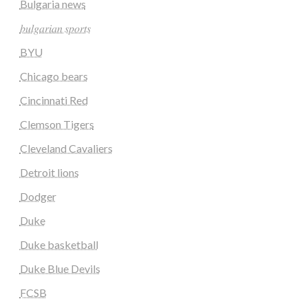
Bulgaria news
𝑏𝑢𝑙𝑔𝑎𝑟𝑖𝑎𝑛 𝑠𝑝𝑜𝑟𝑡𝑠
BYU
Chicago bears
Cincinnati Red
Clemson Tigers
Cleveland Cavaliers
Detroit lions
Dodger
Duke
Duke basketball
Duke Blue Devils
FCSB