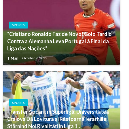
SPORTS
“Cristiano Ronaldo Faz de Novo! Golo Tardio
Contra a Alemanha Leva Portugal à Final da
Liga das Nações”
T Man
October 2, 2025
SPORTS
Transfer Șocant în Superligă: Universitatea
Craiova Dă Lovitura și Răstoarnă Ierarhiile,
Stârnind Noi Rivalități în Liga 1….