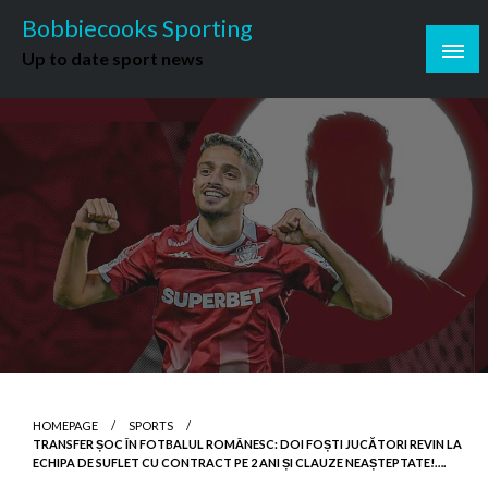
Skip
Bobbiecooks Sporting
to
Up to date sport news
content
HOMEPAGE
SPORTS
TRANSFER ȘOC ÎN FOTBALUL ROMÂNESC: DOI FOȘTI JUCĂTORI REVIN LA
ECHIPA DE SUFLET CU CONTRACT PE 2 ANI ȘI CLAUZE NEAȘTEPTATE!….