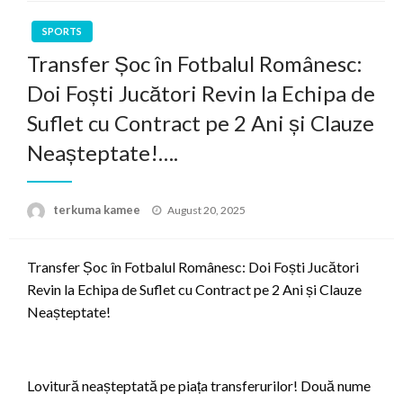
SPORTS
Transfer Șoc în Fotbalul Românesc:
Doi Foști Jucători Revin la Echipa de
Suflet cu Contract pe 2 Ani și Clauze
Neașteptate!….
Posted
terkuma kamee
August 20, 2025
on
Transfer Șoc în Fotbalul Românesc: Doi Foști Jucători
Revin la Echipa de Suflet cu Contract pe 2 Ani și Clauze
Neașteptate!
Lovitură neașteptată pe piața transferurilor! Două nume