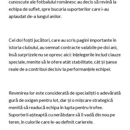
cunoscute ale fotbalului românesc au decis să revină la
echipa de suflet, spre bucuria suporterilor care i-au
aplaudat de-a lungul anilor.
Cei doi foști jucători, care au scris pagini importante în
istoria clubului, au semnat contracte valabile pe doi ani,
însă surprizele nu se opresc aici: înțelegerile includ clauze
speciale, menite să le ofere atât stabilitate, cât și șanse
reale de a contribui decisiv la performanțele echipei.
Revenirea lor este considerată de specialiști o adevărată
gură de oxigen pentru lot, dar și o mișcare strategică
menită să readucă echipa în lupta pentru trofee.
Suporterii așteaptă cu nerăbdare să îi vadă din nou pe
teren, în culorile care le-au definit carierele.