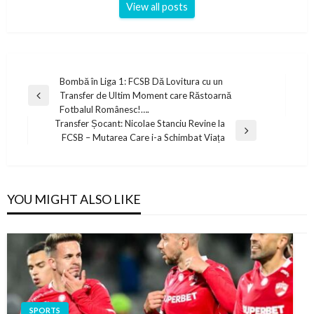
View all posts
Post
Bombă în Liga 1: FCSB Dă Lovitura cu un
Transfer de Ultim Moment care Răstoarnă
navigation
Previous
Fotbalul Românesc!….
Post
Transfer Șocant: Nicolae Stanciu Revine la
Next
FCSB – Mutarea Care i-a Schimbat Viața
Post
YOU MIGHT ALSO LIKE
SPORTS