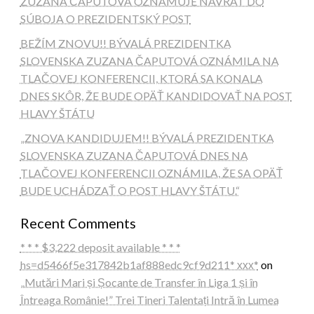
ZUZANA ČAPUTOVÁ OZNAMUJE NÁVRAT DO
SÚBOJA O PREZIDENTSKÝ POST
BEŽÍM ZNOVU!! BÝVALÁ PREZIDENTKA
SLOVENSKA ZUZANA ČAPUTOVÁ OZNÁMILA NA
TLAČOVEJ KONFERENCII, KTORÁ SA KONALA
DNES SKÔR, ŽE BUDE OPÄŤ KANDIDOVAŤ NA POST
HLAVY ŠTÁTU
„ZNOVA KANDIDUJEM!! BÝVALÁ PREZIDENTKA
SLOVENSKA ZUZANA ČAPUTOVÁ DNES NA
TLAČOVEJ KONFERENCII OZNÁMILA, ŽE SA OPÄŤ
BUDE UCHÁDZAŤ O POST HLAVY ŠTÁTU.“
Recent Comments
* * * $3,222 deposit available * * *
hs=d5466f5e317842b1af888edc9cf9d211* ххх*
on
„Mutări Mari și Șocante de Transfer în Liga 1 și în
Întreaga Românie!” Trei Tineri Talentați Intră în Lumea