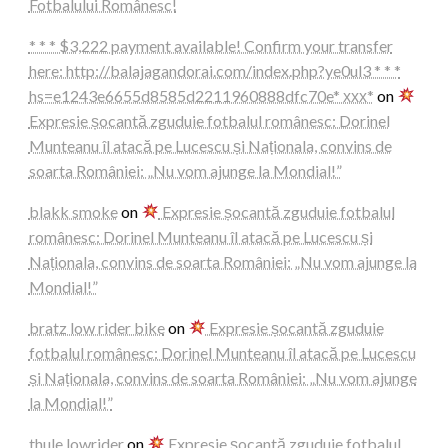
Fotbalului Românesc!
* * * $3,222 payment available! Confirm your transfer
here: http://balajagandorai.com/index.php?ye0ul3 * * *
hs=e1243e6655d8585d2211960888dfc70e* ххх*
on
Expresie șocantă zguduie fotbalul românesc: Dorinel
Munteanu îl atacă pe Lucescu și Naționala, convins de
soarta României: „Nu vom ajunge la Mondial!”
blakk smoke
on
Expresie șocantă zguduie fotbalul
românesc: Dorinel Munteanu îl atacă pe Lucescu și
Naționala, convins de soarta României: „Nu vom ajunge la
Mondial!”
bratz low rider bike
on
Expresie șocantă zguduie
fotbalul românesc: Dorinel Munteanu îl atacă pe Lucescu
și Naționala, convins de soarta României: „Nu vom ajunge
la Mondial!”
thule lowrider
on
Expresie șocantă zguduie fotbalul