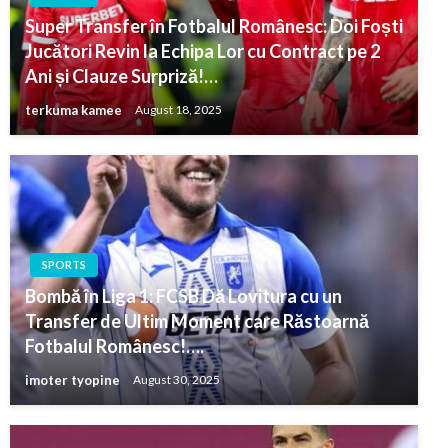
Super Transfer în Fotbalul Românesc: Doi Foști
Jucători Revin la Echipa Lor cu Contract pe 2
Ani și Clauze Surpriză!…
terkuma kamee
August 18, 2025
SPORTS
Bombă în Liga 1: FCSB Dă Lovitura cu un
Transfer de Ultim Moment care Răstoarnă
Fotbalul Românesc!….
imoter tyopine
August 30, 2025