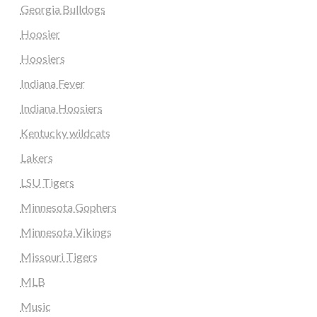
Georgia Bulldogs
Hoosier
Hoosiers
Indiana Fever
Indiana Hoosiers
Kentucky wildcats
Lakers
LSU Tigers
Minnesota Gophers
Minnesota Vikings
Missouri Tigers
MLB
Music