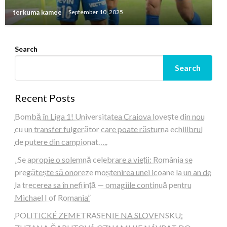
terkuma kamee
September 10, 2025
Search
Search
Recent Posts
Bombă în Liga 1! Universitatea Craiova lovește din nou
cu un transfer fulgerător care poate răsturna echilibrul
de putere din campionat…..
„Se apropie o solemnă celebrare a vieții: România se
pregătește să onoreze moștenirea unei icoane la un an de
la trecerea sa în neființă — omagiile continuă pentru
Michael I of Romania”
POLITICKÉ ZEMETRASENIE NA SLOVENSKU: