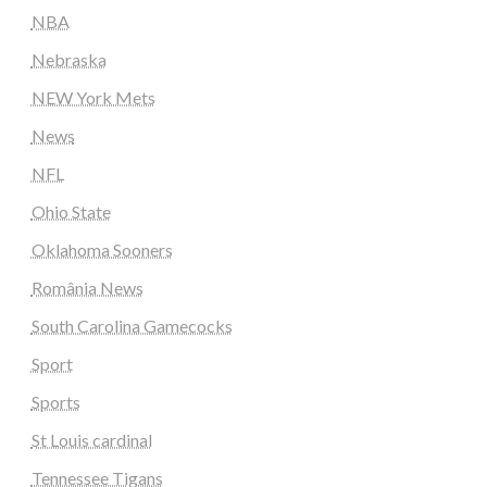
NBA
Nebraska
NEW York Mets
News
NFL
Ohio State
Oklahoma Sooners
România News
South Carolina Gamecocks
Sport
Sports
St Louis cardinal
Tennessee Tigans